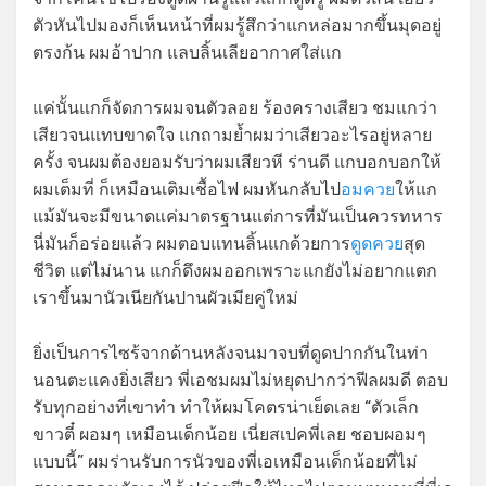
ตัวหันไปมองก็เห็นหน้าที่ผมรู้สึกว่าแกหล่อมากขึ้นมุดอยู่
ตรงก้น ผมอ้าปาก แลบลิ้นเลียอากาศใส่แก
แค่นั้นแกก็จัดการผมจนตัวลอย ร้องครางเสียว ชมแกว่า
เสียวจนแทบขาดใจ แกถามย้ำผมว่าเสียวอะไรอยู่หลาย
ครั้ง จนผมต้องยอมรับว่าผมเสียวหี ร่านดี แกบอกบอกให้
ผมเต็มที่ ก็เหมือนเติมเชื้อไฟ ผมหันกลับไป
อมควย
ให้แก
แม้มันจะมีขนาดแค่มาตรฐานแต่การที่มันเป็นควรทหาร
นี่มันก็อร่อยแล้ว ผมตอบแทนลิ้นแกด้วยการ
ดูดควย
สุด
ชีวิต แต่ไม่นาน แกก็ดึงผมออกเพราะแกยังไม่อยากแตก
เราขึ้นมานัวเนียกันปานผัวเมียคู่ใหม่
ยิ่งเป็นการไซร้จากด้านหลังจนมาจบที่ดูดปากกันในท่า
นอนตะแคงยิ่งเสียว พี่เอชมผมไม่หยุดปากว่าฟีลผมดี ตอบ
รับทุกอย่างที่เขาทำ ทำให้ผมโคตรน่าเย็ดเลย “ตัวเล็ก
ขาวตี๋ ผอมๆ เหมือนเด็กน้อย เนี่ยสเปคพี่เลย ชอบผอมๆ
แบบนี้” ผมร่านรับการนัวของพี่เอเหมือนเด็กน้อยที่ไม่