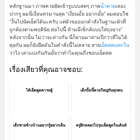
หลักฐานมา ภาพควยยัดเข้ารูแบบสดๆ ภาพ
น้ำควย
เลอะ
ปากรู ผมนี่เงี่ยนทรมานสุด “เงี่ยนมั้ย อยากมั้ย” ผมตอบใช่
“งั้นไปนัดเย็ดได้นะครับ แต่ผัวขอออกคำสั่งในฐานะผัวที่
ถูกต้องตามพฤตินัย ต่อไปนี้ ห้ามมีเซ็กส์แบบใส่ถุงยาง”
หลังจากนั้น ไม่ว่าจะห่างกัน นี่ก็ผ่านมาสามปีกว่าที่ไม่ได้
คุยกัน ผมก็ยังยึดมั่นในคำสั่งนี้ไม่คลาย สาย
เย็ดสดแตกใน
ว่าไง เล่าแบ่งกันกันมั้ยว่าทำไมคุณถึงชอบเย็ดสด
เรื่องเสียวที่คุณอาจชอบ:
ได้เย็ดตูดคารถตู้
เด็กปั้มนี้ควยใหญ่กันทุกคน
เด็กชายข้างบ้านอยากรู้อยากเห็น
ครูฝึกหลอกไปรุมเย็ดตูดในเต้นท์