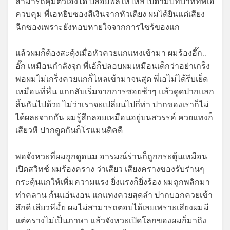
สามารถคุมตัวเองได้ ปล่อยฟีลให้ไหลไปตามบทบาทที่พี่เอ
ควบคุม พี่เอหยิบซองสีเงินจากหัวเตียง ผมได้ยินแต่เสียง
ฉีกซองเพราะยังหอบหายใจจากการไซร้ของแก
แล้วผมก็ต้องสะดุ้งเมื่อหัวควยแกแทงเข้ามา ผมร้องอึ๊ก..
อั๊ก เหมือนกำลังจุก พี่เอ้ก็ปลอบผมเหมือนเด็กว่าอย่าเกร็ง
พอผมไม่เกร็งควยแกก็ไหลเข้ามาจนสุด พี่เอไม่ได้รีบเย็ด
เหมือนที่หื่น แกกลับเริ่มจากการซอยช้าๆ แล้วดูดปากแลก
ลิ้นกันไปด้วย ไม่ว่าเราจะเปลี่ยนไปกี่ท่า ปากของเราก็ไม่
ได้ผละจากกัน ผมรู้สึกลอยเหมือนอยู่บนสวรรค์ ควยแทงก็
เสียวหี ปากดูดกันก็โรแมนติคดี
พอจังหวะที่ผมถูกดูดนม อารมณ์ร่านก็ถูกกระตุ้นเหมือน
เปิดสวิทช์ ผมร้องคราง ว่าเสียว เสียงครางของรับร่านๆ
กระตุ้นแกให้เพิ่มความแรง ยิ่งแรงก็ยิ่งร้อง ผมถูกพลิกมา
ท่าคลาน ก้นแอ่นงอน แกแทงควยสุดลำ ปากบอกควยเข้า
ลึกดี เสียวหีมั้ย ผมไม่สามารถตอบได้เลยเพราะเสียงผมมี
แต่ครางไม่เป็นภาษา แล้วจังหวะเปิดโลกของผมก็มาถึง