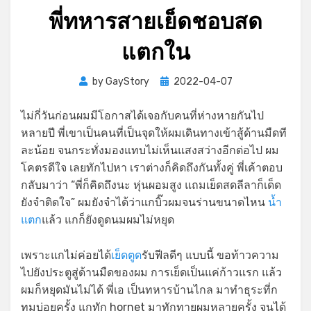
พี่ทหารสายเย็ดชอบสด
แตกใน
Posted
by
GayStory
2022-04-07
on
ไม่กี่วันก่อนผมมีโอกาสได้เจอกับคนที่ห่างหายกันไป
หลายปี พี่เขาเป็นคนที่เป็นจุดให้ผมเดินทางเข้าสู้ด้านมืดที
ละน้อย จนกระทั่งมองแทบไม่เห็นแสงสว่างอีกต่อไป ผม
โคตรดีใจ เลยทักไปหา เราต่างก็คิดถึงกันทั้งคู่ พี่เค้าตอบ
กลับมาว่า “พี่ก็คิดถึงนะ หุ่นผอมสูง แถมเย็ดสดลีลาก็เด็ด
ยังจำติดใจ” ผมยังจำได้ว่าแกบิ๊วผมจนร่านขนาดไหน
น้ำ
แตก
แล้ว แกก็ยังดูดนมผมไม่หยุด
เพราะแกไม่ค่อยได้
เย็ดตูด
รับฟีลดีๆ แบบนี้ ขอท้าวความ
ไปยังประตูสู่ด้านมืดของผม การเย็ดเป็นแค่ก้าวแรก แล้ว
ผมก็หยุดมันไม่ได้ พี่เอ เป็นทหารบ้านไกล มาทำธุระที่ก
ทมบ่อยครั้ง แกทัก hornet มาทักทายผมหลายครั้ง จนได้