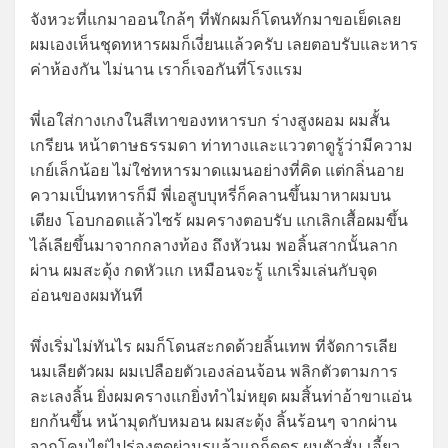
จังหวะที่แกมาออนใกล้ๆ ที่พักผมก็โดนทักมาขอเย็ดเลย
ผมเองเห็นชุดทหารผมก็เงี่ยนแล้วครับ เลยตอบรับและหาร
ค่าห้องกัน ไม่นาน เราก็เจอกันที่โรงแรม
พี่เอใส่กางเกงในสีเทาของทหารบก ร่างสูงผอม ผมสั้น
เกรียน หน้าตาษธรรมดา ท่าทางและแววตาดูรู้ว่ามีความ
เกย์เล็กน้อย ไม่ใช่ทหารมาดแมนอย่างที่คิด แต่กลิ่นอาย
ความเป็นทหารก็มี พี่เอสูบบุหรี่ก็คลานขึ้นมาหาผมบน
เตียง โอบกอดแล้วไซร้ ผมครางตอบรับ แกเลิกเสื้อผมขึ้น
ไล้เลียขึ้นมาจากกลางท้อง ถึงหัวนม พอลิ้นสากนั้นลาก
ผ่าน ผมสะดุ้ง กดหัวแก เหมือนจะรู้ แกเริ่มเล่นกับจุด
อ่อนของผมทันที
พึ่งเริ่มไม่ทันไร ผมก็โดนสะกดด้วยลิ้นเทพ ที่จัดการเลีย
นมเลียตัวผม ผมเปลือยตัวเองล่อนจ้อน พลิกตัวตามการ
ละเลงลิ้น ยิ่งผมครางแกยิ่งทำไม่หยุด ผมสิ้นท่าอ้าขาแอ่น
ยกก้นขึ้น หน้ามุดกับหมอน ผมสะดุ้ง ลิ้นร้อนๆ จากผ่าน
จากโคนไข่ไปร่องตูดผ่านรูแล้วแกก็ดูดรู ผมตัวสั่น เอี้ยว