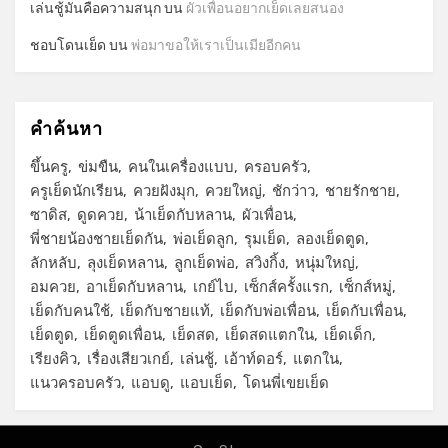
เล่นชู้มันคือความสนุก
บน
ผัวเพื่อนอยากเย็ดเลยสนอง
ชอบโดนเย็ด
บน
พ่อมาขอให้เราเป็นเมียอีกคน
คำค้นหา
ขึ้นครู
ข่มขืน
คนในเครื่องแบบ
ครอบครัว
ครูเย็ดนักเรียน
ควยฝังมุก
ควยใหญ่
ชักว่าว
ชายรักชาย
ซาดิส
ดูดควย
น้าเย็ดกับหลาน
ผัวเพื่อน
พี่ชายน้องชายเย็ดกัน
พ่อเย็ดลูก
รุมเย็ด
ลองเย็ดตูด
ลักหลับ
ลุงเย็ดหลาน
ลูกเย็ดพ่อ
สวิงกิ้ง
หนุ่มใหญ่
อมควย
อาเย็ดกับหลาน
เกย์ไบ
เซ็กส์ครั้งแรก
เซ็กส์หมู่
เย็ดกับคนใช้
เย็ดกับชายแท้
เย็ดกับพ่อเพื่อน
เย็ดกับเพื่อน
เย็ดตูด
เย็ดตูดเพื่อน
เย็ดสด
เย็ดสดแตกใน
เย็ดเด็ก
เรียงคิว
เรื่องเสียวเกย์
เล่นชู้
เอ้าท์ดอร์
แตกใน
แนวครอบครัว
แอบดู
แอบเย็ด
โดนพี่เขยเย็ด