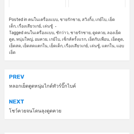
Posted in
คนในเครื่องแบบ
,
ชายรักชาย
,
สวิงกิ้ง
,
เกย์ไบ
,
เย็ด
เด็ก
,
เรื่องเสียวเกย์
,
เล่นชู้
Tagged
คนในเครื่องแบบ
,
ชักว่าว
,
ชายรักชาย
,
ดูดควย
,
ลองเย็ด
ตูด
,
หนุ่มใหญ่
,
อมควย
,
เกย์ไบ
,
เซ็กส์ครั้งแรก
,
เย็ดกับเพื่อน
,
เย็ดตูด
,
เย็ดสด
,
เย็ดสดแตกใน
,
เย็ดเด็ก
,
เรื่องเสียวเกย์
,
เล่นชู้
,
แตกใน
,
แอบ
เย็ด
แนะแนว
PREV
เรื่อง
หลอกเย็ดตูดหนุ่มไกด์ทัวร์บิ๊กไบค์
NEXT
โชว์ควยจนโดนลุงดูดควย