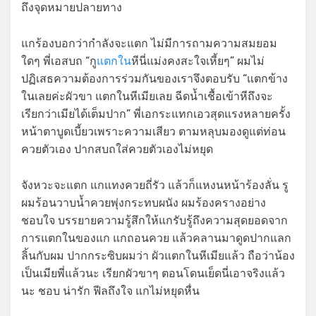
ถึงจุดหมายปลายทาง
แกร้องบอกว่ากำลังจะแตก ไม่มีการถามความสมยอม
ใดๆ พี่เอสบถ “กู
แตกใน
หีนี่แม่งคงสะใจเหี้ยๆ” ผมไม่
ปฏิเสธความต้องการร่วมกันของเราจึงตอบรับ “แตกข้าง
ในเลยค่ะผัวขา แตกในหีเมียเลย ฉีดน้ำเชื้อเข้าหีถึงจะ
เรียกว่าเมียได้เต็มปาก” พี่เอกระแทกเอวสุดแรงหลายครั้ง
หน้าตาบูดเบี้ยวเพราะความเสียว ตามหลุบมองดูแต่ท่อน
ควยตัวเอง ปากสบถใส่ควยตัวเองไม่หยุด
จังหวะจะแตก แกแทงควยถี่รัว แล้วก็แหงนหน้าร้องลั่น รู
ผมร้อนวาบน้ำควยพุ่งกระทบผนัง ผมร้องครางอย่าง
ชอบใจ บรรยายความรู้สึกให้แกรับรู้ถึงความสุดยอดจาก
การแตกในของแก แกถอนควย แล้วคลานมาดูดปากแลก
ลิ้นกับผม ปากกระซิบผมว่า ผัวแตกในหีเมียแล้ว ถือว่าน้อง
เป็นเมียพี่แล้วนะ เรียกผัวขาๆ ตอนโดนเย็ดนี่เอาจริงแล้ว
นะ ชอบ น่ารัก ฟีลถึงใจ แกไม่หยุดหื่น