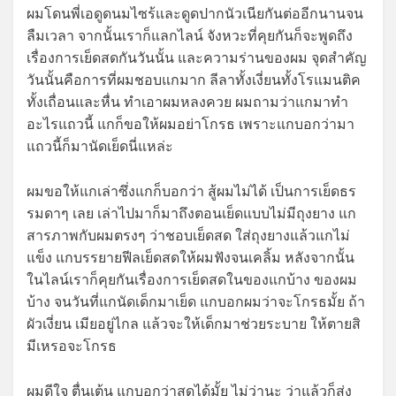
ผมโดนพี่เอดูดนมไซร้และดูดปากนัวเนียกันต่ออีกนานจน
ลืมเวลา จากนั้นเราก็แลกไลน์ จังหวะที่คุยกันก็จะพูดถึง
เรื่องการเย็ดสดกันวันนั้น และความร่านของผม จุดสำคัญ
วันนั้นคือการที่ผมชอบแกมาก ลีลาทั้งเงี่ยนทั้งโรแมนติค
ทั้งเถื่อนและหื่น ทำเอาผมหลงควย ผมถามว่าแกมาทำ
อะไรแถวนี้ แกก็ขอให้ผมอย่าโกรธ เพราะแกบอกว่ามา
แถวนี้ก็มานัดเย็ดนี่แหล่ะ
ผมขอให้แกเล่าซึ่งแกก็บอกว่า สู้ผมไม่ได้ เป็นการเย็ดธร
รมดาๆ เลย เล่าไปมาก็มาถึงตอนเย็ดแบบไม่มีถุงยาง แก
สารภาพกับผมตรงๆ ว่าชอบเย็ดสด ใส่ถุงยางแล้วแกไม่
แข็ง แกบรรยายฟีลเย็ดสดให้ผมฟังจนเคลิ้ม หลังจากนั้น
ในไลน์เราก็คุยกันเรื่องการเย็ดสดในของแกบ้าง ของผม
บ้าง จนวันที่แกนัดเด็กมาเย็ด แกบอกผมว่าจะโกรธมั้ย ถ้า
ผัวเงี่ยน เมียอยู่ไกล แล้วจะให้เด็กมาช่วยระบาย ให้ตายสิ
มีเหรอจะโกรธ
ผมดีใจ ตื่นเต้น แกบอกว่าสดได้มั้ย ไม่ว่านะ ว่าแล้วก็ส่ง