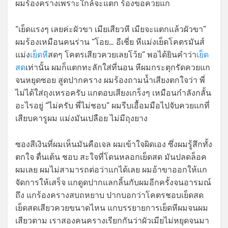
ผมร้องครางเพราะใกล้จะแตก ร้องขอควยแก
“เย็ดแรงๆ เลยค่ะผัวขา เมียเสียวหี เมียจะแตกแล้วผัวขา”
ผมร้องเหมือนคนร่าน “โอย… อีเชี่ย หีแม่งเย็ดโคตรมันส์
แม่ง
เย็ดหี
สดๆ โคตรเสียวควยเลยโว้ย” พอได้ยินคำว่า
เย็ด
สด
เท่านั้น ผมก็แตกทะลักใส่ที่นอน หีผมกระตุกรัดควยแก
จนหยุดซอย สูดปากคราง ผมร้องถามน้ำเสียงตกใจว่า พี่
ไม่ได้ใส่ถุงเหรอครับ แกตอบเสียงเกร็งๆ เหมือนกำลังกลั้น
อะไรอยู่ “ไม่ครับ พี่ไม่ชอบ” ผมรีบเอื้อมมือไปจับควยแกที่
เสียบคารูผม แม่งมันเปลือย ไม่มีถุงยาง
ซองสีเงินที่ผมเห็นมันคือเจล ผมเข้าใจผิดเอง ซึ่งผมรู้สึกทั้ง
ตกใจ ตื่นเต้น ชอบ สะใจที่โดนหลอกเย็ดสด มันปลดล็อค
ผมเลย ผมไม่สามารถต่อว่าแกได้เลย ผมอ้าขาออกให้แก
จัดการให้เสร็จ แกดูดปากแลกลิ้นกับผมอีกครั้งจนอารมณ์
ถึง แกร้องครางสบถหยาบ ปากบอกว่าโคตรชอบเย็ดสด
เย็ดสดเสียวควยขนาดไหน แกบรรยายการเย็ดหีผมจนผม
เสียวตาม เราสองคนครางเรียกกันว่าผัวเมียไม่หยุดจนมา