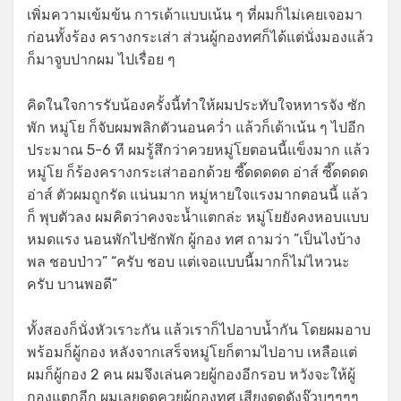
เพิ่มความเข้มข้น การเด้าแบบเน้น ๆ ที่ผมก็ไม่เคยเจอมา
ก่อนทั้งร้อง ครางกระเส่า ส่วนผู้กองทศก็ได้แต่นั่งมองแล้ว
ก็มาจูบปากผม ไปเรื่อย ๆ
คิดในใจการรับน้องครั้งนี้ทำให้ผมประทับใจหทารจัง ซัก
พัก หมู่โย ก็จับผมพลิกตัวนอนคว่ำ แล้วก็เด้าเน้น ๆ ไปอีก
ประมาณ 5-6 ที ผมรู้สึกว่าควยหมู่โยตอนนี้แข็งมาก แล้ว
หมู่โย ก็ร้องครางกระเส่าออกด้วย ซี๊ดดดดด อ่าส์ ซี๊ดดดด
อ่าส์ ตัวผมถูกรัด แน่นมาก หมู่หายใจแรงมากตอนนี้ แล้ว
ก็ พุบตัวลง ผมคิดว่าคงจะน้ำแตกล่ะ หมู่โยยังคงหอบแบบ
หมดแรง นอนพักไปซักพัก ผู้กอง ทศ ถามว่า ”เป็นไงบ้าง
พล ชอบป่าว” “ครับ ชอบ แต่เจอแบบนี้มากก็ไม่ไหวนะ
ครับ บานพอดี”
ทั้งสองก็นั่งหัวเราะกัน แล้วเราก็ไปอาบน้ำกัน โดยผมอาบ
พร้อมก็ผู้กอง หลังจากเสร็จหมู่โยก็ตามไปอาบ เหลือแต่
ผมก็ผู้กอง 2 คน ผมจึงเล่นควยผู้กองอีกรอบ หวังจะให้ผู้
กองแตกอีก ผมเลยดูดควยผู้กองทศ เสียงดูดดังจ๊วบๆๆๆๆ