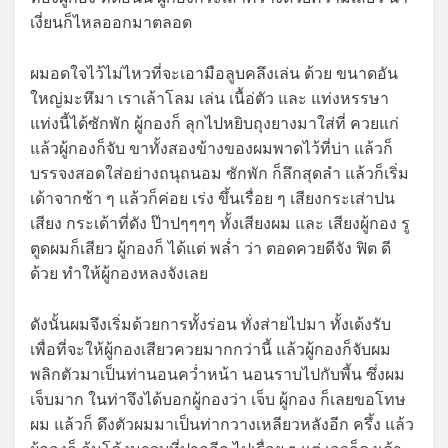
เงี่ยนก็ไหลออกมาตลอด
ผมอดใจไว้ไม่ไหวที่จะเอามือลูบคลึงเล่น ด้วย ขนาดอัน
ใหญ่มะหึมา เราเล้าโลม เล่น เนื้อ่ตัว และ แท่งหรรษา
แท่งนี้ได้ซักพัก ผู้กองก็ ลุกไปหยิบถุงยางมาใส่ที่ ควยแก่
แล้วผู้กองก็จับ ขาทั้งสองข้างของผมพาดไว้ที่บ่า แล้วก็
บรรจงสอดใส่อย่างถนุถนอม ซักพัก ก็ลึกสุดลำ แล้วก็เริ่ม
เด้าจากช้า ๆ แล้วก็ค่อย เร่ง ขึ้นเรื่อย ๆ เสียงกระเส่าปน
เสียง กระเด้าที่ดัง ป๊าปๆๆๆๆ ทั้งเสียงผม และ เสียงผู้กอง รู
ตูดผมก็เสียว ผู้กองก็ ได้แต่ พล่ำ ว่า ตอดควยดีจัง ฟิต ดี
ด้วย ทำให้ผู้กองหลงจังเลย
ดังนั้นผมจึงเริ่มด้วยการทั้งร่อน ทั่งส่ายไปมา ทั้งเด้งรับ
เพื่อที่จะให้ผู้กองเสียวควยมากกว่านี้ แล้วผู้กองก็จับผม
พลิกตัวมาเป็นท่านอนคว่ำหน้า นอนราบไปกับพี้น ซึ่งผม
เจ็บมาก ในท่าจึงได้บอกผู้กองว่า เจ็บ ผู้กอง ก็เลยขอโทษ
ผม แล้วก็ ดึงตัวผมมาเป็นท่ากวางเหลียวหลังอีก ครึ้ง แล้ว