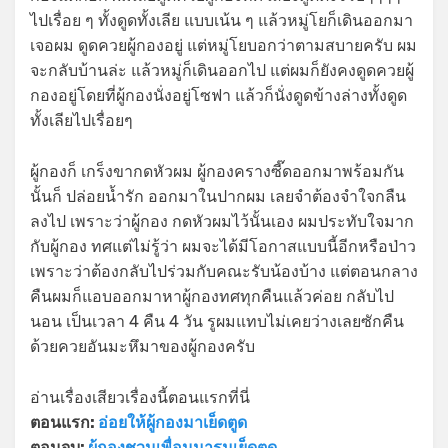
ไปเรื่อย ๆ ทั้งดูดทั้งเลีย แบบเน้น ๆ แล้วหมู่โยก็เดินออกมา
เจอผม ดูดควยผู้กองอยู่ แต่หมู่โยบอกว่าตามสบายครับ ผม
จะกลับบ้านล่ะ แล้วหมู่ก็เดินออกไป แต่ผมก็ยังคงดูดควยผู้
กองอยู่โดยที่ผู้กองนั่งอยู่โซฟา แล้วก็นั่งดูดข้างล่างทั้งดูด
ทั้งเลียไปเรื่อยๆ
ผู้กองก็ เกร็งขากดหัวผม ผู้กองครางซี๊ดออกมาพร้อมกัน
นั้นก็ ปล่อยน้ำรัก ออกมาในปากผม เลยจำต้องจำใจกลืน
ลงไป เพราะว่าผู้กอง กดหัวผมไว้นั้นเอง ผมประทับใจมาก
กับผู้กอง ทศแต่ไม่รู้ว่า ผมจะได้มีโอกาสแบบนี้อีกหรือป่าว
เพราะว่าต้องกลับไปร่วมกับคณะรับน้องบ้าง แต่ตอนกลาง
คืนผมก็แอบออกมาหาผู้กองทศทุกคืนแล้วค่อย กลับไป
นอน เป็นเวลา 4 คืน 4 วัน รูผมแทบไม่เคยว่างเลยซักคืน
ด้วยควยอันมะหึมาของผู้กองครับ
อ่านเรื่องเสียวเรื่องนี้ตอนแรกที่นี่
ตอนแรก:
อ่อยให้ผู้กองมาเย็ดตูด
ตอนจบ:
ผู้กองชวนเพื่อนมารุมเย็ดตูด