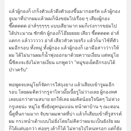
แล้วผู้กองก็ เกร็งตัวแล้วดึงตัวเองขึ้นมากอดรัด แล้วผู้กอง
จูบมาที่ปากผมแล้วผมก็นั่งขย่มไปเรื่อย ๆ เสียงผู้กอง
ซี๊ดดดดด อ่าส์ๆๆๆๆๆ แบบเสียวมาก ผมก็เร่งการขย่มไป
ได้ประมาณ ซักพัก ผู้กองก็โอ๊ยยยยย เสียว ซี้ดดดดด อ่าส์
แตกก แล้วววววว อ่าส์ เสียวหัวควยจริง แล้วก็มาไซ้ที่ตัว
ผมอีกรอบ ทั้งหมู่ ทั้งผู้กอง แล้วผู้กองก็ เอามือสาวว่าวให้
ผม ได้ไม่นานผมก็น้ำพุ่งออกมาด้วยความเงี่ยน แต่หมู่โย
นี้ซิคงจะยังไม่หายเงี่ยน แกพูดว่า ”หมู่ขอเย็ดอีกรอบได้
ป่าวครับ”
พอพูดจบหมู่โยก็จัดการใส่ถุงยาง แล้วเสียบเข้ารูผมอีก
รอบ โดยผมคิดว่ากรูจาไหวมั๊ยเนี้ยรูไม่ว่างเลย ผู้กองทศ
เลยบอกว่าตามสบาย ยกให้เลย ผมคิดน้อยใจนิดๆ ไม่ห่วง
กรูเลยน่ะ หมู่โย ซึ่งยังดูหนุ่มแน่น หน้าตาบ้าน ๆ ณะตอน
นี้ดูหื่นกามมาก จับขาผมพาดที่บ่า แล้วก็เสียบเข้าที่รูสรรค์
ผม กระหน่ำเด้าแบบไม่ยั่งโดยไม่คิดว่าผมจะเป็นยังงัย ผม
ก็ได้แต่บอกว่า ค่อยๆ เด้าก็ได้ ไม่หายไปไหนหรอก แต่ก็ยัง