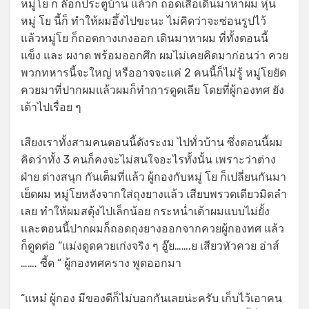
หมู่โย ก็ ล๊อกประตูบ้าน แล้วก็ ถอดเสื้อเดินมาหาผม หุ่น
หมู่ โย นี้ก็ ทำให้ผมอึ้งไปขะนะ ไม่คิดว่าจะซ่อนรูปไว้
แล้วหมู่โย ก็ถอดกางเกงออก เดินมาหาผม ที่ทั้งตอนนี้
แข็ง และ ผงาด พร้อมออกศึก ผมไม่เคยคิดมาก่อนว่า ควย
พวกทหารนี้จะใหญ่ หรืออาจจะแค่ 2 คนนี้ก็ไม่รู้ หมู่โยยัด
ควยมาที่ปากผมแล้วผมก็ทำการดูดเลีย โดยที่ผู้กองทศ ยัง
เด้าไปเรื่อย ๆ
เสียงเราทั้งสามคนตอนนี้ดังระงม ไปทั่วบ้าน ซึ่งตอนนี้ผม
คิดว่าทั้ง 3 คนก็คงจะไม่สนใจอะไรทั้งนั้น เพราะว่าต่าง
ฝ่าย ต่างสนุก กันเต็มที่แล้ว ผู้กองกับหมู่ โย ก็เปลี่ยนกันมา
เย็ดผม หมู่โยหลังจากใส่ถุงยางแล้ว เสียบพรวดเดียวมิดลำ
เลย ทำให้ผมสดุ้งไปเล็กน้อย กระหน่ำเด้าผมแบบไม่ยั้ง
และตอนนี้ปากผมก็ถอดถุงยางออกจากควยผู้กองทศ แล้ว
ก็ดูดต่อ “แม่งดูดควยเก่งจริง ๆ อู๊ย…….ย เสียวหัวควย อ่าส์
……. ซี้ด “ ผู้กองทศคราง พูดออกมา
“แหม๋ ผู้กอง มีของดีก็ไม่บอกกันเลยน่ะครับ เก็บไว้เอาคน