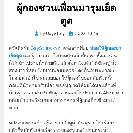
ผู้กองชวนเพื่อนมารุมเย็ด
ตูด
Posted
by
GayStory
2023-10-15
on
สวัสดีครับ
GayStory.xyz
หลังจากที่ผม
อ่อยให้ผู้กองมา
เย็ดตูด
และผู้กองเสร็จกิจกามกันแล้วนั้น เราทั้งสองคน
ก็ได้เข้าไปอาบน้ำด้วยกัน แล้วก็มานั่งเล่น ได้ซักครู่ ทั้ง
สองฝ่ายก็หลับ ไปนานพอสมควร โดยตื่นก็ประมาณ 6
โมงเย็น เข้าไป ผมเลยบอกให้ผู้กองไปบอกกับหัวหน้า
คณะที่นำพามารับน้อง ขออนุญาตให้ผมได้นอนค้างที่
บ้านผู้กองอีกคืน ซักพักผู้กองก็ออกไปประมาณ 45 นาที ก็
กลับเข้ามาพร้อมกับอาหารกล่อง ที่ผู้กองซื้อเข้ามาให้
ทาน
หลังจากทานเข้าเสร็จ เราก็นั่งดูทีวีกัน ดูข่าวไปเรื่อย ๆ
แล้วก็พลักกันเล่าเรื่องราวของตนเอง ไปจนกระทั่ง