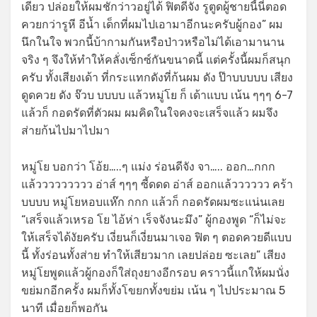
เดียว ปล่อยให้ผมชักว่าวอยู่ได้ ฟิตดีจัง รูตูดผู้ชายนี้นี่ตอด
ควยกว่ารูหี อีน้ำ เด็กที่ผมไปเอามาอีกนะครับผู้กอง” ผม
นึกในใจ พวกนี้บ้ากามกันหรือป่าวหรือไม่ได้เอามานาน
จริง ๆ จึงให้ทำให้คลั่งเซ็กซ์กันขนาดนี้ แต่ครั้งนี้ผมก็สนุก
ครับ ทั้งเสียงเด้า ที่กระแทกดังที่ก้นผม ดัง ป๊าบบบบบ เสียง
ดูดควย ดัง จ๊วบ บบบบ แล้วหมู่โย ก็ เด้าแบบ เน้น ๆๆๆ 6-7
แล้วก็ กอดรัดที่ตัวผม ผมคิดในใจคงจะเสร็จแล้ว ผมจึง
ส่ายก้นไปมาไปมา
หมู่โย บอกว่า โอ้ย…..ๆ แม่ง ร่อนดีจัง จา….. ออก…กกก
แล้ววววววววว อ่าส์ ๆๆๆ ซี้ดดด อ่าส์ ออกแล้วววววว คร้า
บบบบ หมู่โยหอบแห๊ก กกก แล้วก็ กอดรัดผมซะแน่นเลย
“เสร็จแล้วเหรอ โย ไอ้ห่า เร็จจังนะมึง” ผู้กองพูด “ก็ไม่จะ
ให้เสร็จได้งัยครับ เงี่ยนก็เงี่ยนมาเจอ ฟิต ๆ ตอดควยดีแบบ
นี้ ทั้งร่อนทั้งส่าย ทำให้เสียวมาก เลยปล่อย ซะเลย” เสียง
หมู่โยพูดแล้วผู้กองก็ใส่ถุงยางอีกรอบ คราวนี้แกให้ผมนั่ง
ขย่มกอีกครั้ง ผมก็ทั้งโขยกทั้งขย่ม เน้น ๆ ไปประมาณ 5
นาที เมื่อยก็พอกัน