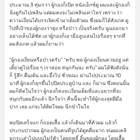
ประมาณ 3 ทุ่มกว่า ผู้กองก็เปิด หนังเอ็กซ์ดู ผมและผู้กองก็
นั่งดูกันไปเพลิน แต่ผมคงจะไม่เพลินเท่าไหร่ เพราะว่า
ความเงี่ยนได้บรรเจิดเข้ามาเต็มตัวผม ซึ่งผมก็ได้สังเกต ดู
ไปที่เป้าของผู้กองว่าตุง หรือป่าว เป็นจริงครับ นูนออกมา
อย่างเห็นได้ชัด เอาผู้กองก็เอามือลูบเล่นไปเรื่อยๆ จากทึ่
ผมสังเกต แล้วผมก็ถามว่า
“ผู้กองเงี่ยนหรือป่าวครับ“ “ครับ พล ผู้กองเงี่ยนควยอยู่ แต่
เดี๋ยวดูไปเรื่อย ๆ เราค่อย สนุกกันน่ะ ครับ” ผมได้ฟังดังนั่น
ก็ รู้สึก ตื่นเต้น และอึ้งไป ชั่วขณะ ผ่านไปประมาณ 10
นาที ผู้กองก็ลุกขึ้นไปปิดประตูบ้าน และ ก็ม่าน ซึ่งตอนนั้น
ผมก็คิดในใจว่า ผู้กองก็คงจะเงี่ยนเต็มที่และอยากที่จะ
สนุกกับผมอีกแล้ว นึกใจว่า คืนนี้จะทำให้ผู้กองสุดฝึมือ
ปาก เลย แก่จะได้ติดใจผม นึกขำในใจ
พอปิดเสร็จแก ก็ถอดเสื้อ แล้วก็เดินมาที่ตัวผม แล้วก็
ประกบปากผม ผู้กองเป็นคนที่จูบได้ดูดดื่มมาก จนผมเคลิ
มกระเส่าไปแบบไม่รู้ตัว โดยฤทธิ์ ลิ้นของผู้กอง โดยเสื้อ