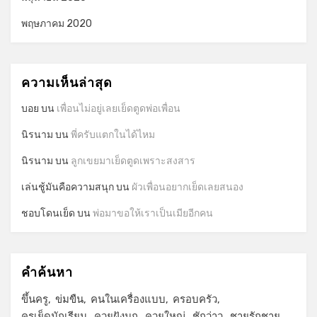
พฤษภาคม 2020
ความเห็นล่าสุด
บอย
บน
เพื่อนไม่อยู่เลยเย็ดตูดพ่อเพื่อน
นิรนาม
บน
พี่ครับแตกในได้ไหม
นิรนาม
บน
ลูกเขยมาเย็ดตูดเพราะสงสาร
เล่นชู้มันคือความสนุก
บน
ผัวเพื่อนอยากเย็ดเลยสนอง
ชอบโดนเย็ด
บน
พ่อมาขอให้เราเป็นเมียอีกคน
คำค้นหา
ขึ้นครู
ข่มขืน
คนในเครื่องแบบ
ครอบครัว
ครูเย็ดนักเรียน
ควยฝังมุก
ควยใหญ่
ชักว่าว
ชายรักชาย