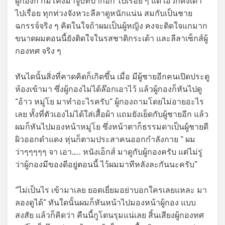
ผู้กองก็ ก้มโค้งมาจูบที่ปากอีก ไปเรื่อย ๆ แต่ เอวก็คงเด้า
ไปเรื่อย ทุกท่วงจังหวะลีลาดูหนักแน่น สมกับเป็นชาย
ฉกรรจ์จริง ๆ คิดในใจถ้าผมเป็นผู้หญิง คงจะติดใจแกมาก
ขนาดผมตอนนี้ยังติดใจในรสชาติกระเด้า และลีลาเซ็กส์ผู้
กองทศ จริง ๆ
ทันไดนั้นสิ่งที่คาดคิดก็เกิดขึ้น เมื่อ มีผู้ชายอีกคนเปิดประตู
ห้องเข้ามา ซึ่งผู้กองไม่ได้ล๊อกเอาไว้ แล้วผู้กองก็หันไปดู
“อ้าว หมู่โย มาทำอะไรครับ“ ผู้กองถามโดยไม่อายอะไร
เลย ทั้งที่ตัวเองไม่ได้ใส่เสื้อผ้า แถมยังเย็ดกับผู้ชายอีก แล้ว
ผมก็หันไปมองหน้าหมู่โย ซึ่งหน้าตาก็ธรรมดาเป็นผู้ชายดี
ผิวออกดำแดง หุ่นก็ตามประสาคนออกกำลังกาย “ ผม
ว่าๆๆๆๆๆ จา เอา….. หนังเอ็กส์ มาดูกับผู้กองครับ แต่ไม่รู่
ว่าผู้กองมีของดีอยู่ตอนนี้ ไว้ผมมาทีหลังละกันนะครับ”
“ไม่เป็นไร เข้ามาเลย ยอดเยี่ยมอย่าบอกใครเลยแหละ มา
ลองดูได้” ทันใดนั้นผมก็หันหน้าไปมองหน้าผู้กอง แบบ
สงสัย แล้วก็คิดว่า คืนนี้กูโดนรุมแน่เลย สิ้นเสียงผู้กองทศ