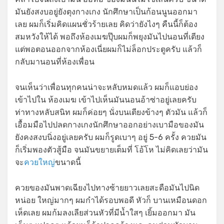
มันยังสงบอยู่ยังตุงกางเกง นักศึกษาเป็นก้อนนูนออกมา
เลย ผมก็เริ่มคิดแผนชั่วร้ายเลย คิดว่ายังไงๆ คืนนี้ก็ต้อง
สมหวังให้ได้ พอถึงห้องเมฆปุ๊บผมก็พยุงมันไปนอนที่เตียง
แต่พอตอนออกจากห้องเนี่ยผมก็ไม่ล็อกประตูครับ แล้วก็
กลับมานอนที่ห้องเพื่อน
จนเห็นว่าเพื่อนทุกคนน่าจะหลับหมดแล้ว ผมก็แอบย่อง
เข้าไปใน ห้องเมฆ เข้าไปเห็นมันนอนอ้าซ่าอยู่เลยครับ
ท่าทางหลับสนิท ผมก็ค่อยๆ นั่งบนเตียงข้างๆ ตัวมัน แล้วก็
เอื้อมมือไปปลดกางเกงนักศึกษาออกอย่างเบามือของมัน
ยังคงสงบนิ่งอยู่เลยครับ ผมก็รูดเบาๆ อยู่ 5-6 ครั้ง ควยมัน
ก็เริ่มพองตัวสู้มือ จนมันขยายเต็มที่ โอ้โห ไม่คิดเลยว่ามัน
จะ
ควยใหญ่
ขนาดนี้
ควยของมันพาดเฉียงไปทางซ้ายยาวเลยสะดือมันไปนิด
หน่อย ใหญ่มากๆ ผมกำได้รอบพอดี หัวก็ บานเหมือนดอก
เห็ดเลย ผมก้มลงเลียส่วนหัวที่มีน้ำใสๆ เยิ้มออกมา มัน