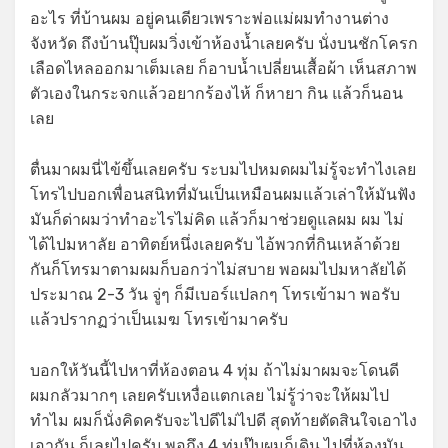
อะไร ที่บ้านผม อยู่คนเดียวเพราะพ่อแม่ผมทำงานต่าง
จังหวัด ถึงบ้านปุ๊บผมวิ่งเข้าห้องน้ำเลยครับ นั่งบนชักโครก
เลือดไหลออกมาเต็มเลย ก็อาบน้ำเปลี่ยนเสื้อผ้า เห็นสภาพ
ตัวเองในกระจกแล้วอยากร้องไห้ ก็หายา กิน แล้วก็นอน
เลย
ตื่นมาผมนี่ไข้ขึ้นเลยครับ ระบมไปหมดผมไม่รู้จะทำไงเลย
โทรไปบอกเพื่อนสนิทที่มันเป็นเหมือนผมแล้วเล่าให้มันฟัง
มันก็ด่าผมว่าทำอะไรไม่คิด แล้วก็มาช่วยดูแลผม ผม ไม่
ได้ไปมหาลัย อาทิตย์หนึ่งเลยครับ ไอ้พวกที่กินเหล้าด้วย
กันก็โทรมาตามผมก็บอกว่าไม่สบาย พอผมไปมหาลัยได้
ประมาณ 2-3 วัน จู่ๆ ก็มีเบอร์แปลกๆ โทรเข้ามา พอรับ
แล้วปรากฏว่าเป็นเมฆ โทรเข้ามาครับ
บอกให้วันนี้ไปหาที่ห้องตอน 4 ทุ่ม ถ้าไม่มาผมจะโดนดี
ผมกลัวมากๆ เลยครับเหงื่อแตกเลย ไม่รู้ว่าจะให้ผมไป
ทำไม ผมก็นั่งคิดครับจะไปดีไม่ไปดี สุดท้ายตัดสินใจเอาไง
เอากัน ก็เลยไปครับ พอถึง 4 ทุ่มปุ๊บผมก็เดิน ไปที่ห้องมัน