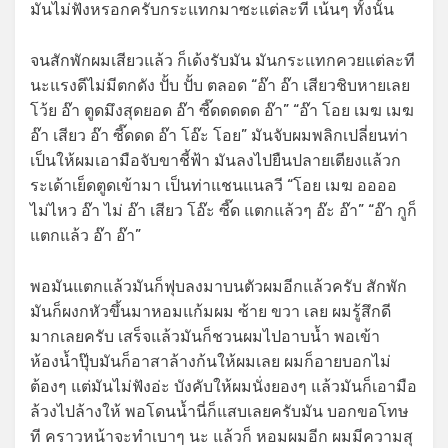
มันไม่ฟังหรอกครับกระแทกมาซะแต่ละที เน้นๆ ทั้งนั้น
จนสักพักผมเสียวแล้ว ก็เด้งรับมัน มันกระแทกควยแต่ละที
นะแรงดีไม่มีตกดัง ปั้บ ปั้บ ตลอด “อ๊า อ๊า เสียวชิบหายเลย
โว้ย อ๊า ตูดมึงสุดยอด อ๊า ซี๊ดดดดด อ๊า” “อ๊า โอย เมฆ เมฆ
อ๊า เสียว อ๊า ซี๊ดดด อ๊า โอ๊ะ โอย” มันจับผมพลิกเปลี่ยนท่า
เป็นให้ผมเอามือจับขาชี้ฟ้า มันลงไปยืนปลายเตียงแล้วก
ระเด้าเย็ดตูดเข้ามา เป็นท่าแชนแนลวี “โอย เมฆ ออออ
ไม่ไหว อ๊า ไม่ อ๊า เสียว โอ๊ะ ซี๊ด แตกแล้วๆ อ๊ะ อ๊า” “อ๊า กูก็
แตกแล้ว อ๊า อ๊า”
พอมันแตกแล้วมันก็ฟุบลงมาบนตัวผมอีกแล้วครับ สักพัก
มันก็ผงกหัวขึ้นมาหอมแก้มผม ซ้าย ขวา เลย ผมรู้สึกดี
มากเลยครับ เสร็จแล้วมันก็ชวนผมไปอาบน้ำ พอเข้า
ห้องน้ำปุ๊บมันก็อาสาล้างก้นให้ผมเลย ผมก็อายบอกไม่
ต้องๆ แต่มันไม่ฟังอ่ะ บังคับให้ผมนั่งยองๆ แล้วมันก็เอามือ
ล้วงไปล้างให้ พอโดนน้ำนี่ก็แสบเลยครับมัน บอกขอโทษ
ที คราวหน้าจะทำเบาๆ นะ แล้วก็ หอมผมอีก ผมมีความสุ