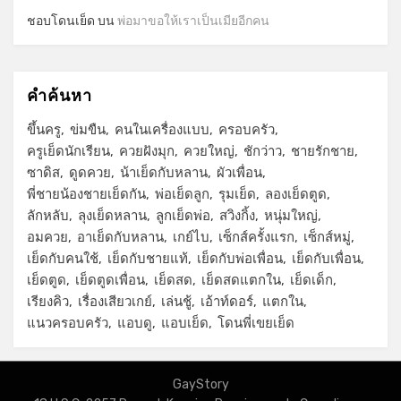
ชอบโดนเย็ด
บน
พ่อมาขอให้เราเป็นเมียอีกคน
คำค้นหา
ขึ้นครู
ข่มขืน
คนในเครื่องแบบ
ครอบครัว
ครูเย็ดนักเรียน
ควยฝังมุก
ควยใหญ่
ชักว่าว
ชายรักชาย
ซาดิส
ดูดควย
น้าเย็ดกับหลาน
ผัวเพื่อน
พี่ชายน้องชายเย็ดกัน
พ่อเย็ดลูก
รุมเย็ด
ลองเย็ดตูด
ลักหลับ
ลุงเย็ดหลาน
ลูกเย็ดพ่อ
สวิงกิ้ง
หนุ่มใหญ่
อมควย
อาเย็ดกับหลาน
เกย์ไบ
เซ็กส์ครั้งแรก
เซ็กส์หมู่
เย็ดกับคนใช้
เย็ดกับชายแท้
เย็ดกับพ่อเพื่อน
เย็ดกับเพื่อน
เย็ดตูด
เย็ดตูดเพื่อน
เย็ดสด
เย็ดสดแตกใน
เย็ดเด็ก
เรียงคิว
เรื่องเสียวเกย์
เล่นชู้
เอ้าท์ดอร์
แตกใน
แนวครอบครัว
แอบดู
แอบเย็ด
โดนพี่เขยเย็ด
GayStory