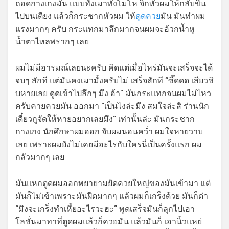
ถอดกางเกงมัน แบบทั้งเมาทั้งโมโห จิกหัวผมให้กลับขึ้น
ไปบนเตียง แล้วก็กระชากหัวผม ให้
ดูดควย
มัน มันทำผม
แรงมากๆ ครับ กระแทกมาลึกมากจนผมจะอ้วกน้ำหู
น้ำตาไหลพรากๆ เลย
ผมไม่มีอารมณ์เลยนะครับ คิดแต่เมื่อไหร่มันจะเสร็จจะได้
จบๆ สักที แต่มันคงเมามั้งครับไม่ เสร็จสักที “ซี๊ดดด เสียวชิ
บหายเลย ดูดเข้าไปลึกๆ มึง อ้า” มันกระแทกจนผมไม่ไหว
ครับคายควยมัน ออกมา “เป็นไงล่ะมึง สมใจล่ะสิ ร่านนัก
เดี๋ยวกูจัดให้หายอยากเลยมึง” เท่านั้นล่ะ มันกระชาก
กางเกง นักศึกษาผมออก จับผมนอนคว่ำ ผมใจหายวาบ
เลย เพราะผมยังไม่เคยมีอะไรกับใครนี่เป็นครั้งแรก ผม
กลัวมากๆ เลย
มันแหกตูดผมออกพยายามยัดควยใหญ่ของมันเข้ามา แต่
มันก็ไม่เข้าเพราะมันฝืดมากๆ แล้วผมก็เกร็งด้วย มันก็ด่า
“มึงจะเกร็งทำเหี้ยอะไรวะฮะ” พูดเสร็จมันก็ลุกไปเอา
โลชั่นมาทาที่ตูดผมแล้วก็ควยมัน แล้วมันก็ เอานิ้วแหย่