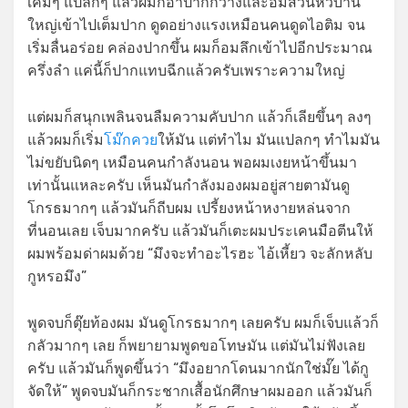
เค็มๆ แปลกๆ แล้วผมก็อ้าปากกว้างและอมส่วนหัวบาน
ใหญ่เข้าไปเต็มปาก ดูดอย่างแรงเหมือนคนดูดไอติม จน
เริ่มลื่นอร่อย คล่องปากขึ้น ผมก็อมลึกเข้าไปอีกประมาณ
ครึ่งลำ แค่นี้ก็ปากแทบฉีกแล้วครับเพราะความใหญ่
แต่ผมก็สนุกเพลินจนลืมความคับปาก แล้วก็เลียขึ้นๆ ลงๆ
แล้วผมก็เริ่ม
โม๊กควย
ให้มัน แต่ทำไม มันแปลกๆ ทำไมมัน
ไม่ขยับนิดๆ เหมือนคนกำลังนอน พอผมเงยหน้าขึ้นมา
เท่านั้นแหละครับ เห็นมันกำลังมองผมอยู่สายตามันดู
โกรธมากๆ แล้วมันก็ถีบผม เปรี้ยงหน้าหงายหล่นจาก
ที่นอนเลย เจ็บมากครับ แล้วมันก็เตะผมประเคนมือตีนให้
ผมพร้อมด่าผมด้วย “มึงจะทำอะไรฮะ ไอ้เหี้ยว จะลักหลับ
กูหรอมึง”
พูดจบก็ตุ๊ยท้องผม มันดูโกรธมากๆ เลยครับ ผมก็เจ็บแล้วก็
กลัวมากๆ เลย ก็พยายามพูดขอโทษมัน แต่มันไม่ฟังเลย
ครับ แล้วมันก็พูดขึ้นว่า “มึงอยากโดนมากนักใช่มั๊ย ได้กู
จัดให้” พูดจบมันก็กระชากเสื้อนักศึกษาผมออก แล้วมันก็