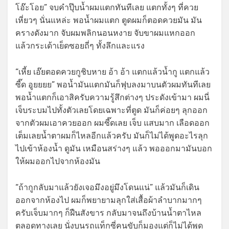
โอ๊ะโอย” จบคำปุ๊บน้ำผมแตกทันทีเลย แตกทั้งๆ ที่ควย
เหี่ยวๆ นั่นแหล่ะ พอน้ำผมแตก ตูดผมก็ตอดควยมัน มัน
ครางดังมาก จับผมพลิกนอนหงาย จับขาผมแหกออก
แล้วกระเด้าเย็ดซอยถี่ๆ ทั้งลึกและแรง
“เหี้ย เอ๊ยตอดควยกูชิบหาย อ้า อ้า แตกแล้วน้ำกู แตกแล้ว
ซี๊ด อูยยยย” พอน้ำมันแตกมันก็ฟุบลงมาบนตัวผมทันทีเลย
พอน้ำแตกก็เอาสิครับความรู้สึกต่างๆ ประดังเข้ามา ผมนี่
เจ็บระบมไปทั้งตัวเลยโดยเฉพาะที่ตูด มันก็ค่อยๆ ลุกออก
จากตัวผมเอาควยออก ผมซี๊ดเลย เจ็บ แสบมาก เลือดออก
เต็มเลยน้ำตาผมก็ไหลอีกแล้วครับ มันก็ไม่ได้พูดอะไรลุก
ไปเข้าห้องน้ำ ดูมัน เหมือนสร่างๆ แล้ว พอออกมามันบอก
ให้ผมออกไปจากห้องมัน
“ถ้ากูกลับมาแล้วยังเจอมึงอยู่มึงโดนแน่” แล้วมันก็เดิน
ออกจากห้องไป ผมก็พยายามลุกใส่เสื้อผ้าลำบากมากๆ
ครับเจ็บมากๆ ก็ฝืนสังขาร กลับมาจนถึงบ้านน้ำตาไหล
ตลอดทางเลย นั่งบนรถแท็กซี่คนขับก็มองแต่ก็ไม่ได้พูด