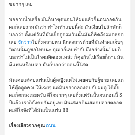
ขมากๆ เลย
พออาบน้ำเสร็จ มันก็หาชุดนอนให้ผมแล้วก็นอนกอดกัน
ผมก็เลยถามมันว่า ทำไมทำแบบนี้ล่ะ มันเงียบไปสักพักก็
บอกว่า ตั้งแต่วันที่มันเย็ดตูดผมวันนั้นมันก็คิดถึงผมตลอด
เลย
ชักว่าว
ไปตั้งหลายหน นึกสงสารด้วยที่มันทำผมเจ็บๆ
“ตอนนั้นกูขอโทษนะ กุเมาก็เลยทำกับมึงอย่างนั้น” ผมก็
บอกว่าไม่เป็นไรผมผิดเองแหล่ะ ก็คุยกันไปเรื่อยก็ถามมัน
มีแฟนหรือเปล่า มันก็บอกว่าตอนนี้โสด
มันเคยแต่คบแฟนเป็นผู้หญิงแต่ไม่เคยคบกับผู้ชาย เคยแต่
ให้ตุ๊ดดูดควยให้เฉยๆ แต่มันอยากลองคบกับผมดู ได้มั๊ย
ผมก็ตกลงเลยครับ ดีใจมากๆ เลยตั้งแต่วันนั้นจนตอนนี้ 3
ปีแล้ว เราก็ยังคบกันอยู่เลย มันเสมอต้นเสมอปลายตลอด
ผมดีใจจังที่ได้มันเป็นแฟน อิอิ
เรื่องเสียวจากคุณ
ถนน