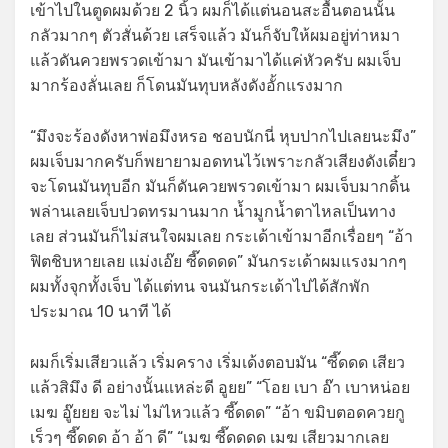
เข้าไปในตูดผมด้วย 2 นิ้ว ผมก็ได้แต่นอนสะอื้นตอนนั้น
กลัวมากๆ ตัวสั่นด้วย เสร็จแล้ว มันก็จับให้ผมอยู่ท่าหมา
แล้วดันควยพรวดเข้ามา มันเข้ามาได้แค่หัวครับ ผมเจ็บ
มากร้องลั่นเลย ก็โดนมันทุบหลังดังอั้กแรงมาก
“มึงจะร้องดังหาพ่อมึงหรอ ชอบนักนี่ หุบปากไปเลยนะมึง”
ผมเจ็บมากครับก็พยายามอดทนไว้เพราะกลัวเสียงดังเดี๋ยว
จะโดนมันทุบอีก มันก็ดันควยพรวดเข้ามา ผมเจ็บมากดิ้น
พล่านเลยเจ็บปวดทรมานมาก น้ำมูกน้ำตาไหลเป็นทาง
เลย ส่วนมันก็ไม่สนใจผมเลย กระเด้าเข้ามาอีกเรื่อยๆ “อ้า
ฟิตชิบหายเลย แม่งเอ๊ย ซี๊ดดดด” มันกระเด้าผมแรงมากๆ
ผมทั้งจุกทั้งเจ็บ ได้แต่ทน จนมันกระเด้าไปได้สักพัก
ประมาณ 10 นาที ได้
ผมก็เริ่มเสียวแล้ว เริ่มคราง เริ่มเด้งตอบมัน “ซี๊ดดด เสียว
แล้วสิมึง ดี อย่างนั้นแหล่ะดี อูยย” “โอย เบา อ๊า เบาหน่อย
เมฆ อู๊ยยย จะไม่ ไม่ไหวแล้ว ซี๊ดดด” “อ้า ขมิบตอดควยกู
เร็วๆ ซี๊ดดด อ้า อ้า ดี” “เมฆ ซี๊ดดดด เมฆ เสียวมากเลย