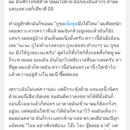
ผม มันชักไปขยี้หัวควยผมไปด้วย มือของมันสากๆ ทำผม
แสบเลย แต่ก็เสียวดี อิอิ
ทำอยู่สักพักมันก็ขอผม “กูขอ
เย็ดตูด
มึงได้ไหม” ผมคิดหนัก
เลยเพราะจากคราวที่แล้วผมยังกลัวอยู่เลยแล้วมันก็ยัง
แสบๆ แผลอยู่บ้าง มันเห็นผมนิ่งมั้งครับ คราวนี้มันยิ่งอ้อน
เลย “นะนะ กูไม่ทำแรงหรอก กูจะค่อยๆ ทำเบาๆ นะ กูขอ
นะ มึงให้กูเหอะนะครับ” พูดไปก็ทั้งไซร้ทั้งกอดทั้งกัดหู ผม
ก็ระทวยเลย ยอมมัน มันก็ลุกไปหยิบวาสลีนมาเลยครับ ทา
ที่ตูด ผมแล้วก็ควยมัน คราวนี้มันค่อยๆ เอานิ้วใส่เข้าไป
แล้วควานอยู่ข้างใน ผมนี่ ซี๊ดดดเลย
เพราะมันไม่แค่ควานอ่ะ แต่มีกระทุ้งด้วย แถมงอนิ้วนิดๆ
ด้วย ผมนี่เสียวบิดเลย จนมันคิดว่าคงขยายได้ที่มั้งมันก็
ถอนนิ้วออกแล้วก็ค่อยๆ เอาควยมันเข้ามาผมก็ยังเกร็งๆ
อยู่นะ แต่พอมันใส่เข้ามาได้มันก็คาเอาไว้ จนมันเห็นว่า
ผมผ่อนคลาย มันก็กระแทกเข้ามาเลย พรวดเดียวผมนี่จุก
แอ้ดเลย “โอย อย่าเพิ่งขยับนะ โอ๊ะ โอะ อู๊ยยยย อาห์” แต่