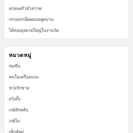
ครอบครัวมั่วสวาท
กรรมกรเย็ดผมจนตูดบาน
ได้ลองลุงควยใหญ่ในงานวัด
หมวดหมู่
ข่มขืน
คนในเครื่องแบบ
ชายรักชาย
สวิงกิ้ง
เกย์ลักหลับ
เกย์ไบ
เซ็กส์หมู่