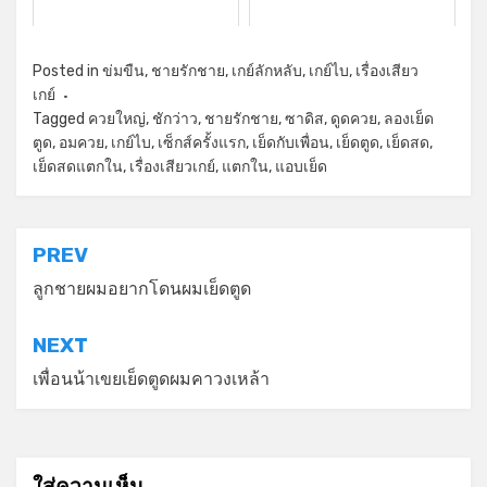
Posted in
ข่มขืน
,
ชายรักชาย
,
เกย์ลักหลับ
,
เกย์ไบ
,
เรื่องเสียว
เกย์
Tagged
ควยใหญ่
,
ชักว่าว
,
ชายรักชาย
,
ซาดิส
,
ดูดควย
,
ลองเย็ด
ตูด
,
อมควย
,
เกย์ไบ
,
เซ็กส์ครั้งแรก
,
เย็ดกับเพื่อน
,
เย็ดตูด
,
เย็ดสด
,
เย็ดสดแตกใน
,
เรื่องเสียวเกย์
,
แตกใน
,
แอบเย็ด
แนะแนว
PREV
เรื่อง
ลูกชายผมอยากโดนผมเย็ดตูด
NEXT
เพื่อนน้าเขยเย็ดตูดผมคาวงเหล้า
ใส่ความเห็น