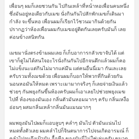
เพื่อนๆ ผมก็เลยชวนกัน ไปกินเหล้าที่หน้าหอเพื่อนคนหนึ่ง
ซึ่งมันอยู่หอเดียวกับเมฆ นั่งกินกันไปสักพักเมฆก็เดินมา
กำลัง จะขึ้นหอ เพื่อนผมก็เรียกไว้ชวนมากินด้วยกัน
ปรากฏว่าห้องเพื่อนผมกับเมฆอยู่ติดกันเลยครับมันก็ เลย
ค่อนข้างสนิทกัน
เมฆมานั่งตรงข้ามผมเลย ก็เก็บอาการกลัวเขาจับได้ แต่
เขาก็ดูไม่ได้สนใจอะไรนั่งกินกันไปอีกจนดึกแล้วผมก็คอ
ไม่แข็งนะแต่กินไม่มากแค่มึน แต่คนอื่นนี่เมา กันเละเลย
ครับรวมทั้งเมฆด้วย เพื่อนผมก็บอกให้พวกที่กินด้วยกัน
นอนหอมันให้หมด เพราะเมามากจริงๆ ก็เลยจ่ายเงินแล้ว
ช่วยๆ กันพยุงกันขึ้นห้องครับผมก็เอาเลยไปช่วยพยุงเมฆ
ไปที่ ห้องของมันเอง กลิ่นตัวมันหอมมากๆ ครับ กลิ่นเหงื่อ
อ่อนๆ ผสมกลิ่นเหล้ากลิ่นมันแมนมากๆ
ผมพยุงมันไปผมก็แอบลูบๆ คลำๆ มันไป ตัวมันแน่นไป
หมดทั้งตัวเลย ผมคลำไปก็จินตนาการไปจนเกิดอารมณ์ ก็
คลำไปจนถึงเป้ามัน อื้อหือ ของมันนี่ไม่ใช่เล่นครับ ขนาด