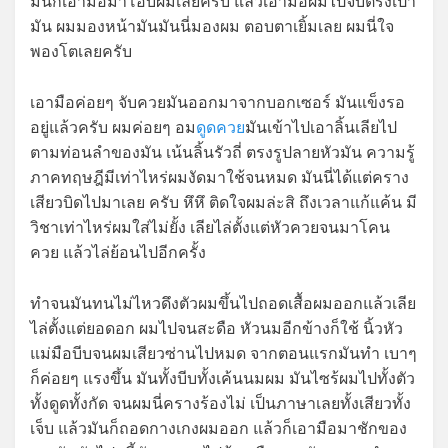
มันก็เอามือมาโอบผมเลยครับ แล้วเอามือผมไปจับตรงเป้า
มัน ผมมองหน้ามันมันนี่มองผม ตอบตาเยิ้มเลย ผมนี่ใจ
พองโตเลยครับ
เอามือค่อยๆ จับควยมันออกมาจากบอกเซอร์ มันแข็งรอ
อยู่แล้วครับ ผมค่อยๆ อม
ดูดควย
มันเข้าไปเอาลิ้นเลียไป
ตามท่อนลำของมัน เน้นลิ้นรัวถี่ ตรงรูปลายหัวมัน ความรู้
ภาคทฤษฎีมีเท่าไหร่ผมงัดมาใช้จนหมด มันนี่ได้แต่คราง
เสียวบิดไปมาเลย ครับ หึหึ ติดใจผมล่ะสิ ถึงเวลาแก้แค้น มี
วิชาเท่าไหร่ผมใส่ไม่ยั้ง เลียไล่ตั้งแต่หัวควยจนมาโคน
ควย แล้วไล่ย้อนไปอีกครั้ง
ทำจนมันทนไม่ไหวดึงตัวผมขึ้นไปถอดเสื้อผมออกแล้วเลีย
ไล่ตั้งแต่ยอดอก ผมไปจนสะดือ หัวนมอีกข้างก็ใช้ นิ้วหัว
แม่มือบีบจนผมเสียวซ่านไปหมด จากตอนแรกมันทำ เบาๆ
ก็ค่อยๆ แรงขึ้น มันทั้งบีบทั้งเค้นนมผม มันไซร้ผมไปทั้งตัว
ทั้งดูดทั้งกัด จนผมนี่ครางร้องไม่ เป็นภาษาเลยทั้งเสียวทั้ง
เจ็บ แล้วมันก็ถอดกางเกงผมออก แล้วก็เอามือมาชักของ