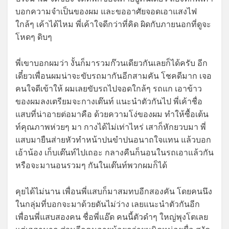
บอกความจำเป็นของผม และขออาศัยจอดเอาแสงไฟ
ใกล้ๆ เค้าได้ไหม พี่เค้าใจดีกว่าที่คิด ผิดกับภายนอกที่ดูจะ
โหดๆ ดิบๆ
พี่เขาบอกผมว่า งั้นก็มารวมก๊วนเดียวกันเลยก็ได้ครับ อีก
เดี๋ยวเพื่อนผมน่าจะขับรถมากันอีกสามคัน โชคดีมาก เจอ
คนใจดีเข้าให้ ผมเลยขับรถไปจอดใกล้ๆ รถแก เอาข้าว
ของผมลงเตรียมจะกางเต๊นท์ แนะนำตัวกันไป พี่เค้าชื่อ
แสบที่น่าอายต่อมาคือ ด้วยความโง่ของผม ทำให้ซื้อเต้น
ท์คุณภาพห่วยๆ มา กางได้ไม่เท่าไหร่ เสาก็หักยวบมา พี่
แสบมายืนส่ายหัวทำหน้าปนขำปนอนาถใจแทน แล้วบอก
เอ้าน้อง เก็บเต๊นท์ไปเถอะ กลางคืนก็นอนในรถเอาแล้วกัน
หรือจะมานอนรวมๆ กันในเต๊นท์พวกผมก็ได้
คุยได้ไม่นาน เพื่อนพี่แสบก็มาสมทบอีกสองคัน โดยคนนึง
ในกลุ่มที่บอกจะมาด้วยดันไม่ว่าง เลยแนะนำตัวกันอีก
เพื่อนพี่แสบสองคน ชื่อพี่แอ๊ด คนนี้ตัวดำๆ ใหญ่พุงโตเลย