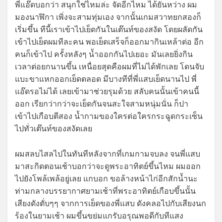
พี่แอ๊ดบอกว่า สนุกใช่ไหมล่ะ จัดอีกไหม ได้ยันหว่าง ผม
มองนาฬิกา เพิ่งจะสามทุ่มเอง จากนั้นเกมสวาทยกสองก็
เริ่มขึ้น ทีนี้เราเข้าไปเย็ดกันในเต๊นท์ของสงัด โดยผลัดกัน
เข้าไปเย็ดผมทีละคน พอเย็ดเสร็จก็ออกมากินเหล้าต่อ อีก
คนก็เข้าไป ครั้งหลังๆ น้ำออกกันไปเยอะ มันเลยยิ่งกิน
เวลาต่อยกนานขึ้น เหนื่อยสุดคือผมที่ไม่ได้พักเลย โดนจับ
แบะขาแหกออกเย็ดตลอด มีบางทีที่พี่แสบเย็ดนานไป พี่
แอ๊ดรอไม่ได้ เลยเข้ามาช่วยรุมด้วย สลับคนนั้นเข้าคนนี้
ออก เรียกว่ากว่าจะเย็ดกันจนสะใจสามหนุ่มนั่น ก็ปา
เข้าไปเกือบตีสอง น้ำกามของใครต่อใครกระฉูดกระเซ็น
ไปทั่วเต๊นท์ของสงัดเลย
ผมสลบไสลไปในทันทีหลังจากที่เกมกามจบลง จนพี่แสบ
มาสะกิดตอนเช้าบอกว่าจะดูพระอาทิตย์ขึ้นไหม ผมออก
ไปยังโพล้เพล้อยู่เลย แกบอก ขอล้างหน้าไก่อีกสักน้ำนะ
ท่ามกลางบรรยากาศยามเช้าที่พระอาทิตย์เกือบขึ้นนั้น
เสียงดังตั่บๆๆ จากการเย็ดของพี่แสบ ดังคลอไปกับเสียงนก
ร้องในยามเช้า ผมขึ้นขย่มแกรับอรุณพอดีกับทีแสง