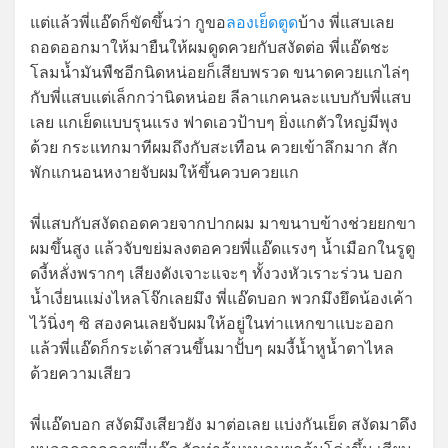
แต่แล้วพี่แอ๊ดก็ขัดขึ้นว่า กูขอ
ลองเย็ดตูด
บ้าง พี่แสบเลย
ถอดออกมาให้มายืนให้ผมดูดควยกับสงัดต่อ พี่แอ๊ดชะ
โลมน้ำมันพืชอีกนิดหน่อยก็เสียบพรวด ขนาดควยแกไล่ๆ
กับพี่แสบแต่เล็กกว่านิดหน่อย ลีลาแกคนละแบบกับพี่แสบ
เลย แกเย็ดแบบรุนแรง ฟาดเอวป้าบๆ ยิ่งแกตัวใหญ่มีพุง
ด้วย กระแทกมาทีผมถึงกับสะเทือน ควยเข้าลึกมาก สัก
พักแกนอนหงายจับผมให้ขึ้นควบควยแก
พี่แสบกับสงัดถอดควยจากปากผม มาขนาบข้างช่วยยกขา
ผมขึ้นสูง แล้วจับขย่มลงตอควยพี่แอ๊ดแรงๆ น้ำเมือกในรูตู
ดงี้หลั่งพรากๆ เสียงดังเจาะแจะๆ ทั้งวงหัวเราะร่วน บอก
น้ำเงี่ยนแม่งไหลโจ๊กเลยมึง พี่แอ๊ดบอก พวกมึงยึดน้องเค้า
ไว้นิ่งๆ ซิ สองคนเลยจับผมให้อยู่ในท่าแหกขาแบะออก
แล้วพี่แอ๊ดก็กระเด้าสวนขึ้นมาปั้บๆ ผมงี้น้ำหูน้ำตาไหล
ด้วยความเสียว
พี่แอ๊ดบอก สงัดมึงเสียวยัง มาต่อเลย แบ่งกันเย็ด สงัดมาดึง