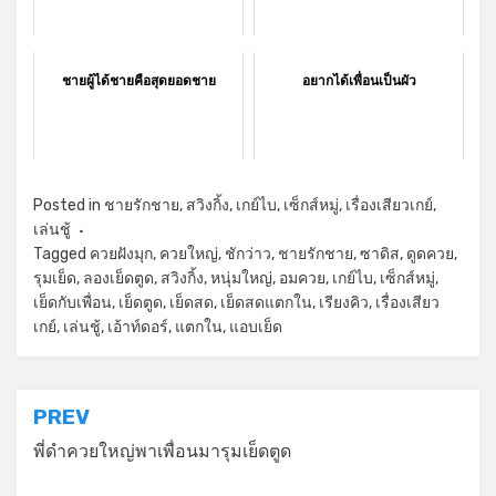
ชายผู้ได้ชายคือสุดยอดชาย
อยากได้เพื่อนเป็นผัว
Posted in
ชายรักชาย
,
สวิงกิ้ง
,
เกย์ไบ
,
เซ็กส์หมู่
,
เรื่องเสียวเกย์
,
เล่นชู้
Tagged
ควยฝังมุก
,
ควยใหญ่
,
ชักว่าว
,
ชายรักชาย
,
ซาดิส
,
ดูดควย
,
รุมเย็ด
,
ลองเย็ดตูด
,
สวิงกิ้ง
,
หนุ่มใหญ่
,
อมควย
,
เกย์ไบ
,
เซ็กส์หมู่
,
เย็ดกับเพื่อน
,
เย็ดตูด
,
เย็ดสด
,
เย็ดสดแตกใน
,
เรียงคิว
,
เรื่องเสียว
เกย์
,
เล่นชู้
,
เอ้าท์ดอร์
,
แตกใน
,
แอบเย็ด
แนะแนว
PREV
เรื่อง
พี่ดำควยใหญ่พาเพื่อนมารุมเย็ดตูด