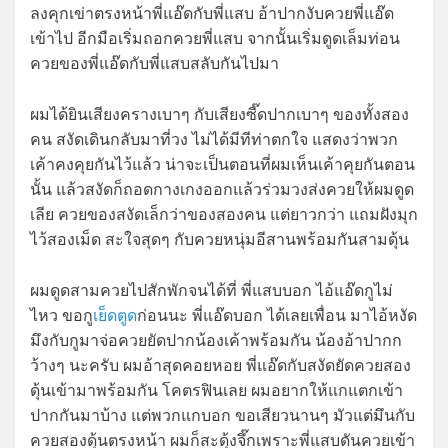
ลงคุกเข่าตรงหน้าพี่แอ๊ดกับพี่แสบ อ้าปากงับควยพี่แอ๊ด
เข้าไป อีกมือเริ่มถอกควยพี่แสบ จากนั้นเริ่มดูดเล็มท่อน
ควยของพี่แอ๊ดกับพี่แสบสลับกันไปมา
ผมได้ยินเสียงครางเบาๆ กับเสียงซี๊ดปากเบาๆ ของทั้งสอง
คน สงัดเดินกลับมาที่วง ไม่ได้มีทีท่าตกใจ แสดงว่าพวก
เค้าคงคุยกันไว้แล้ว น่าจะเป็นตอนที่ผมเห็นเค้าคุยกันตอน
นั้น แล้วสงัดก็ถอดกางเกงออกแล้วร่วมวงส่งควยให้ผมดูด
เลีย ควยของสงัดเล็กว่าของสองคน แต่ยาวกว่า แถมฝังมุก
ไว้สองเม็ด สะใจสุดๆ กับควยหนุ่มอีสานพร้อมกันสามดุ้น
ผมดูดสามควยไปสักพักจนได้ที่ พี่แสบบอก ไอ้แอ๊ดกูไม่
ไหว ขอกู
เย็ดตูด
ก่อนนะ พี่แอ๊ดบอก ได้เลยเพื่อน มาไอ้หงัด
มึงกับกูมาจ่อควยยัดปากน้องเค้าพร้อมกัน น้องอ้าปากก
ว้างๆ นะครับ ผมอ้าสุดคอยหอย พี่แอ๊ดกับสงัดยัดควยสอง
ดุ้นเข้ามาพร้อมกัน โคตรฟินเลย ผมอยากให้แกแตกเข้า
ปากกันมาบ้าง แต่พวกแกบอก ขอเสียวนานๆ มัวแต่มึนกับ
ควยสองดุ้นตรงหน้า ผมก็สะดุ้งจึ๊กเพราะพี่แสบดันควยเข้า