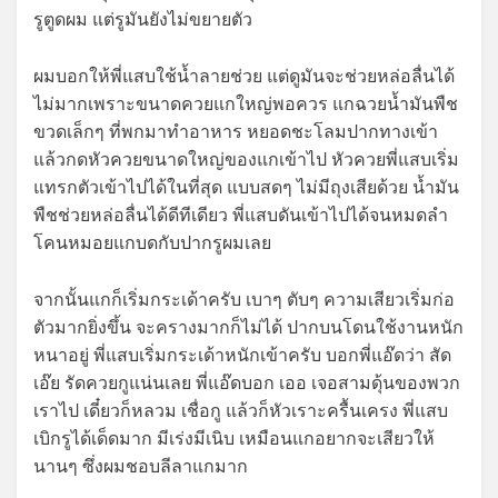
รูตูดผม แต่รูมันยังไม่ขยายตัว
ผมบอกให้พี่แสบใช้น้ำลายช่วย แต่ดูมันจะช่วยหล่อลื่นได้
ไม่มากเพราะขนาดควยแกใหญ่พอควร แกฉวยน้ำมันพืช
ขวดเล็กๆ ที่พกมาทำอาหาร หยอดชะโลมปากทางเข้า
แล้วกดหัวควยขนาดใหญ่ของแกเข้าไป หัวควยพี่แสบเริ่ม
แทรกตัวเข้าไปได้ในที่สุด แบบสดๆ ไม่มีถุงเสียด้วย น้ำมัน
พืชช่วยหล่อลื่นได้ดีทีเดียว พี่แสบดันเข้าไปได้จนหมดลำ
โคนหมอยแกบดกับปากรูผมเลย
จากนั้นแกก็เริ่มกระเด้าครับ เบาๆ ตับๆ ความเสียวเริ่มก่อ
ตัวมากยิ่งขึ้น จะครางมากก็ไม่ได้ ปากบนโดนใช้งานหนัก
หนาอยู่ พี่แสบเริ่มกระเด้าหนักเข้าครับ บอกพี่แอ๊ดว่า สัด
เอ๊ย รัดควยกูแน่นเลย พี่แอ๊ดบอก เออ เจอสามดุ้นของพวก
เราไป เดี๋ยวก็หลวม เชื่อกู แล้วก็หัวเราะครื้นเครง พี่แสบ
เบิกรูได้เด็ดมาก มีเร่งมีเนิบ เหมือนแกอยากจะเสียวให้
นานๆ ซึ่งผมชอบลีลาแกมาก