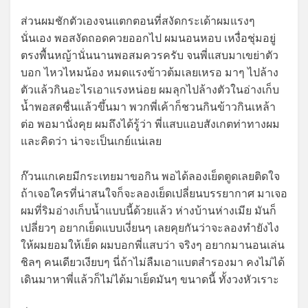
ส่วนผมชักตัวเองจนแตกตอนที่สงัดกระเด้าผมแรงๆ
นั่นเอง พอสงัดถอดควยออกไป ผมนอนหอบ เหงื่อชุ่มอยู่
ตรงพื้นหญ้านั่นนานพอสมควรครับ จนพี่แสบมาเขย่าตัว
บอก ไหวไหมน้อง หมดแรงข้าวต้มเลยเหรอ มาๆ ไปล้าง
ตัวแล้วกินอะไรเอาแรงหน่อย ผมลุกไปล้างตัวในอ่างเก็บ
น้ำพอสดชื่นแล้วขึ้นมา พวกพี่เค้าก็ชวนกินข้าวกินเหล้า
ต่อ พอมานั่งคุย ผมถึงได้รู้ว่า พี่แสบแอบสังเกตท่าทางผม
และคิดว่า น่าจะเป็นเกย์แน่เลย
ก๊วนแกเคยมีกระเทยมาขอกิน พอได้ลองเย็ดตูดเลยติดใจ
ถ้าเจอใครที่น่าสนใจก็จะลองเย็ดเปลี่ยนบรรยากาศ มาเจอ
ผมที่ริมอ่างเก็บน้ำแบบนี้ด้วยแล้ว ห่างบ้านห่างเมีย มันก็
เปลี่ยวๆ อยากเย็ดแบบเงี่ยนๆ เลยคุยกันว่าจะลองทำยังไง
ให้ผมยอมให้เย็ด ผมบอกพี่แสบว่า จริงๆ อยากมานอนเล่น
ชิลๆ คนเดียวเงียบๆ นี่ถ้าไม่ลืมเอาแบตสำรองมา คงไม่ได้
เดินมาหาพี่แล้วก็ไม่ได้มาเย็ดมันๆ ขนาดนี้ ทั้งวงหัวเราะ