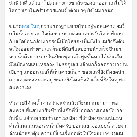
น่าพี่ว่าดี แล้วแกก็ปลดกางเกงขาสั้นของแกออก แกไม่ได้
ใส่กางเกงในครับ ควยแกแข็งตัวเบาๆ ยังไม่มากนัก
ขนาด
ควยใหญ่
กว่ามาตรฐานชายไทยอยู่พอสมควร ผมงี้
กลืนน้ำลายเลย ใจก็อยากนะ แต่ผมแอบหวั่นใจว่าพี่แสบ
กับสงัดย้อนกลับมาตรงนี้เมื่อไหร่จะเป็นยังไง ผมยังดึงดัน
จะไม่ยอมทำตามแก ก็พอดีกับพี่แสบอาบน้ำเสร็จขึ้นมา
จากน้ำด้วยกางเกงในเปียกชุ่ม แล้วพูดขึ้นมา ไอ้ห่าแอ๊ด
มึงเปิดงานเลยเหรอวะ ไม่รอกูเลย แล้วแกก็ถอดกางเกงใน
เปียกๆ แกออก เผยให้เห็นควยเต็มๆ ของแกที่ยังมีหยดน้ำ
เกาะตามพงหมอยอยู่ ขนาดยังไม่แข็งตัวเต็มที่ยังใหญ่พอ
สมควรเลย
หัวควยสีดำคล้ำคาดว่าจะผ่านสังเวียนกามมามากพอ
สมควร พี่แสบมายืนข้างพี่แอ๊ดที่นั่งถอดกางเกงลงไปกอง
กับพื้น แล้วบอกผมว่า เอาเลยน้อง พี่ว่าน้องชอบแน่นอน
คืนนี้สนุกแน่นอน หน้ามืดครับ บอกเลย เจอแบบนี้ ควยมา
จ่อหน้าสองดุ้น ความเงี่ยนเริ่มก่อตัวในใจผมเบาๆ จนผม