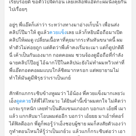
เรียบร้อยดี ขอตัวไปจัดก่อน เลยเหลือพี่แอ๊ดกะผมนั่งคุยกัน
ไปเรื่อยๆ
อยู่ๆ พี่แอ๊ดก็เล่าว่า ระหว่างทางมาอ่างเก็บน้ำ เพื่อนส่ง
คลิปโป๊มาให้ ดูแล้ว
ควยแข็ง
เลย แล้วก็หยิบมือถือมาเปิด
คลิปให้ผมดู เปลี่ยนเนื้อหาที่คุยมากระทันหันขนาดนี้ ผม
ทำตัวไม่ค่อยถูก แต่คิดว่าพี่เค้าคงเริ่มจะเมา แต่ก็ดูปกติดี
นี่ เค้าเป็นกันเองมาก กอดคอผม ชวนจ้องดูมือถือที่กำลัง
ฉายคลิปโป๊อยู่ ไอ้ฉากโป๊ในคลิปน่ะยังไม่ทำผมหวิวเท่าที่
พี่แอ๊ดกอดคอผมแบบใกล้ชิดมากหรอก แต่พยายามไม่
ทำให้มันดูมีพิรุธว่าเราเป็นเกย์
สักพักแกกระซิบข้างหูผมว่า ไอ้น้อง พี่ควยแข็งมากเลยว่ะ
เอ็ง
ดูดควย
ให้พี่ได้ไหมวะ ได้ยินคำนี้เข้าผมตกใจ ไม่คิดว่า
แกจะรุกหนัก เลยทำเป็นดึงแขนแกออก บอกแก เอ้ยพี่ เมา
แล้ว แกกลับมาโอบผมต่ออีก บอกว่า เอ้ยยย มาเอ้าท์ดอร์
ได้ฟิลดีออก พี่ดูก็พอรู้ว่าเอ็งชอบผู้ชาย ผมก็สงสัยตัวเองว่า
กูทำตอนไหนให้รู้ว่าเป็นเกย์วะ แล้วแกก็กระซิบต่อว่า เอา