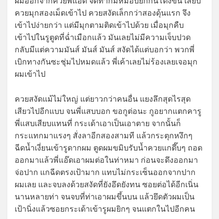
ผมออกจากควยพี่แอ๊ด จัดท่าก้มหมอบยกก้นโด่งขึ้น เสียบ
ควยมุกสองเม็ดเข้าไป ควยสงัดเล็กกว่าสองดุ้นแรก จึง
เข้าไปง่ายกว่า แต่มีมุกตามติดเข้าไปด้วย เมื่อมุกคืบ
เข้าไปในรูตูดที่ฉ่ำเมือกแล้ว มันเลยไม่มีความเจ็บปวด
กลับมีแต่ความมันส์ มันส์ มันส์ สงัดได้แต่บอกว่า พวกพี่
เบิกทางกันซะชุ่มไปหมดแล้ว พี่เค้าเลยไม่ร้องเลยเจอมุก
ผมเข้าไป
ควยสงัดแม้ไม่ใหญ่ แต่ยาวกว่าคนอื่น แยงลึกสุดไรสุด
เสียวไปอีกแบบ จนพี่แสบบอก ขอกูต่อนะ กูอยากแตกคารู
พี่แสบเสียบแทนที่ กระเด้าเอาเป็นเอาตาย จากนั้นก็
กระแทกมาแรงๆ สั่งลาอีกสองสามที แล้วกระตุกหงึกๆ
ฉีดน้ำเงี่ยนเข้ารูดากผม ตูดผมขมิบรับน้ำควยแกดึ๊บๆ ถอด
ออกมาแล้วพี่แอ๊ดเอาผมต่อในท่าหมา ก่อนจะดึงออกมา
จ่อปาก แกฉีดตรงเป้ามาก แทบไม่กระเซ็นออกจากปาก
ผมเลย และจบลงด้วยสงัดที่ยังอึดยังทน ซอยต่อได้อีกเนิ่น
นานหลายท่า จนจบที่ท่าเอาผมขึ้นบน แล้วยึดตัวผมเป็น
เป้านิ่งแล้วซอยกระเด้าเข้ารูผมยิกๆ จนแตกในไปอีกคน