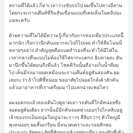
สถานที่ได้แล้ว ก็หาเวลาว่างขับรถไป ผมขึ้นไปทางอีสาน
โดยกะจะกางเต๊นท์ที่ริมสันเขื่อนแบบที่เคยเห็นในคลิปน่ะ
แหละครับ
ด้วยความที่ไม่ได้มีความรู้เกี่ยวกับการท่องเที่ยวประเภทนี้
มากนัก เรียกว่านึกคันอยากจะไปก็ไปเลย ทำให้ลืมโน่นนี่
หลายๆอย่าง สำคัญสุดคือแบตสำรองที่จะทำให้มีไฟใน
เวลากลางคืนแบบไม่ต้องใช้ไฟจากแบตรถ ฉิบหายละ ดัน
มานึกขึ้นได้ตอนถึงที่แล้ว โชคดีวันนั้นที่อ่างเก็บน้ำที่ผม
ไป เห็นมีรถมาจอดเหมือนจะกางเต๊นท์อยู่คันสองคัน ผม
เลยกะว่า ถ้าไปตีซี้หน่อย ขออาศัยไปจอดใกล้เค้าสักคัน
แล้วเอาอาหารที่เราเตรียมมาไปแลกน่าจะพอไหว
ผมจอดรถแล้วลองเดินไปดูลาดเลา รถคันที่ใกล้หน่อยซึ่ง
จอดอยู่คันเดียว จากนั้นมีอีกคันจอดห่างออกไปไกลลิบอยู่
เจ้าของรถเป็นหนุ่มใหญ่น่าจะราวๆ สี่สิบกว่าๆ ตัวใหญ่มี
พุงหน่อยๆ ผมสั้นเกรียน มีหนวดเคราและรอยสักพอ
ประมาณ จัดของ จัดที่พักของเค้าอยู่คนเดียว ลองทักพี่เค้า