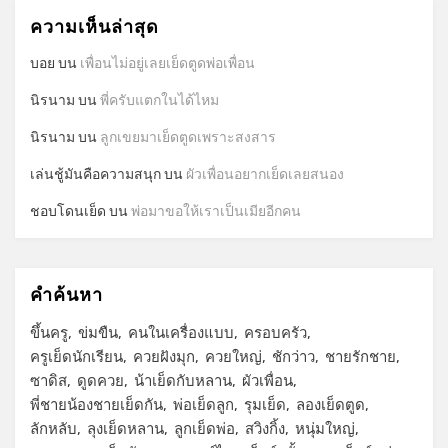
ความเห็นล่าสุด
บอย
บน
เพื่อนไม่อยู่เลยเย็ดตูดพ่อเพื่อน
นิรนาม
บน
พี่ครับแตกในได้ไหม
นิรนาม
บน
ลูกเขยมาเย็ดตูดเพราะสงสาร
เล่นชู้มันคือความสนุก
บน
ผัวเพื่อนอยากเย็ดเลยสนอง
ชอบโดนเย็ด
บน
พ่อมาขอให้เราเป็นเมียอีกคน
คำค้นหา
ขึ้นครู
ข่มขืน
คนในเครื่องแบบ
ครอบครัว
ครูเย็ดนักเรียน
ควยฝังมุก
ควยใหญ่
ชักว่าว
ชายรักชาย
ซาดิส
ดูดควย
น้าเย็ดกับหลาน
ผัวเพื่อน
พี่ชายน้องชายเย็ดกัน
พ่อเย็ดลูก
รุมเย็ด
ลองเย็ดตูด
ลักหลับ
ลุงเย็ดหลาน
ลูกเย็ดพ่อ
สวิงกิ้ง
หนุ่มใหญ่