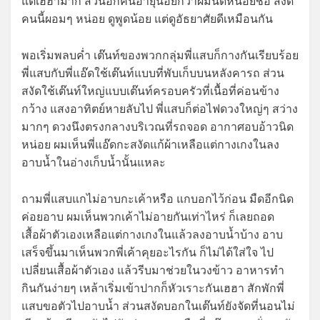
แต่เฮฮามาก ส่วนอีกคนอายุน้อยกว่าผมนิดหน่อยชื่อ สงัด
คนนี้ผอมๆ หน่อย ดูพูดน้อย แต่ดูอัธยาศัยดีเหมือนกัน
พอเริ่มพลบค่ำ เต๊นท์ของพวกกลุ่มพี่แสบก็กางกันเรียบร้อย
พี่แสบกับพี่แอ๊ดใช้เต๊นท์แบบที่พับเก็บบนหลังคารถ ส่วน
สงัดใช้เต๊นท์ใหญ่แบบเต๊นท์ครอบครัวที่เนื้อที่ค่อนข้าง
กว้าง แสงอาทิตย์หายลับไป พี่แสบก็ต่อไฟดวงใหญ่ๆ สว่าง
มากๆ ดวงนึงตรงกลางบริเวณที่รถจอด อากาศอบอ้าวนิด
หน่อย ผมเห็นพี่แอ๊ดกะสงัดแก้ผ้าเหลือแต่กางเกงในลง
อาบน้ำในอ่างเก็บน้ำนั้นแหละ
ถามพี่แสบแกไม่อาบกะเค้าหรือ แกบอกไว้ก่อน มืดอีกนิด
ค่อยอาบ ผมเห็นพวกเค้าไม่อายกันเท่าไหร่ ก็เลยถอด
เสื้อผ้าตัวเองเหลือแต่กางเกงในแล้วลงอาบน้ำบ้าง อาบ
เสร็จขึ้นมาเห็นพวกพี่เค้าคุยอะไรกัน ก็ไม่ได้ใส่ใจ ไป
เปลี่ยนเสื้อผ้าตัวเอง แล้วรีบมาช่วยในวงข้าว อาหารทำ
กินกันง่ายๆ เหล้าเริ่มเข้าปากก็หัวเราะกันเฮฮา สักพักพี่
แสบขอตัวไปอาบน้ำ ส่วนสงัดบอกในเต๊นท์ยังจัดที่นอนไม่