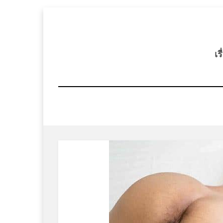
Skip
to
content
เร