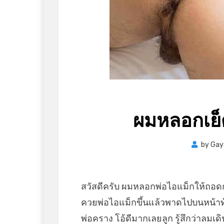
ผมหลอกเย็ด
by
Gay
สวัสดีครับ ผมหลอกพ่อไอแม็กให้ถอดก
ควยพ่อไอแม็กขึ้นแล้วพาดไปบนหน้าท
พ่อคราง โอ้ดีมากเลยลูก รู้สึกว่าลมเ