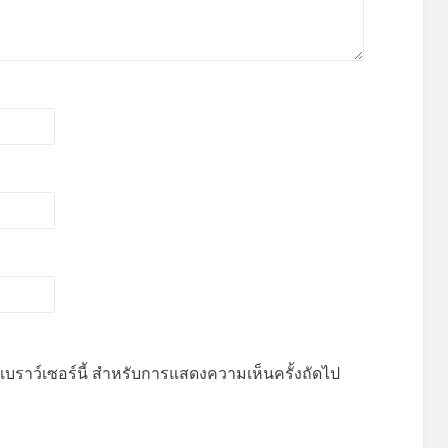
บนเบราว์เซอร์นี้ สำหรับการแสดงความเห็นครั้งถัดไป