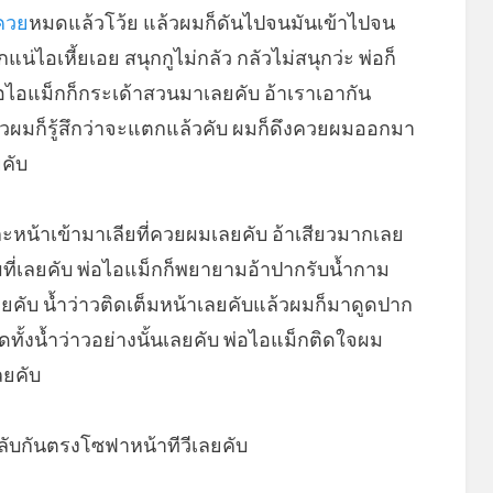
วควย
หมดแล้วโว้ย แล้วผมก็ดันไปจนมันเข้าไปจน
น่ไอเหี้ยเอย สนุกกูไม่กลัว กลัวไม่สนุกว่ะ พ่อก็
อไอแม็กก็กระเด้าสวนมาเลยคับ อ้าเราเอากัน
้วผมก็รู้สึกว่าจะแตกแล้วคับ ผมก็ดึงควยผมออกมา
คับ
และหน้าเข้ามาเลียที่ควยผมเลยคับ อ้าเสียวมากเลย
มที่เลยคับ พ่อไอแม็กก็พยายามอ้าปากรับน้ำกาม
คับ น้ำว่าวติดเต็มหน้าเลยคับแล้วผมก็มาดูดปาก
ทั้งน้ำว่าวอย่างนั้นเลยคับ พ่อไอแม็กติดใจผม
ลยคับ
หลับกันตรงโซฟาหน้าทีวีเลยคับ