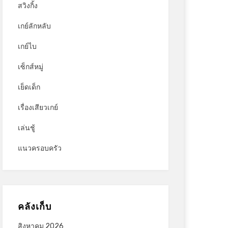
สวิงกิ้ง
เกย์ลักหลับ
เกย์ไบ
เซ็กส์หมู่
เย็ดเด็ก
เรื่องเสียวเกย์
เล่นชู้
แนวครอบครัว
คลังเก็บ
สิงหาคม 2026