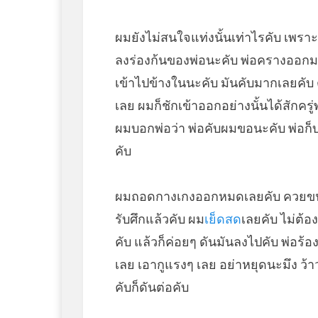
ผมยังไม่สนใจแท่งนั้นเท่าไรคับ เพรา
ลงร่องก้นของพ่อนะคับ พ่อครางออกม
เข้าไปข้างในนะคับ มันคับมากเลยคับ 
เลย ผมก็ชักเข้าออกอย่างนั้นได้สักค
ผมบอกพ่อว่า พ่อคับผมขอนะคับ พ่อก็บ
คับ
ผมถอดกางเกงออกหมดเลยคับ ควยขนาด
รับศึกแล้วคับ ผม
เย็ดสด
เลยคับ ไม่ต้อ
คับ แล้วก็ค่อยๆ ดันมันลงไปคับ พ่อร้
เลย เอากูแรงๆ เลย อย่าหยุดนะมึง ว้า
คับก็ดันต่อคับ