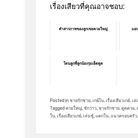
เรื่องเสียวที่คุณอาจชอบ:
คำสารภาพของลูกเขยควยใหญ่
แอบเ
โดนลูกพี่ลูกน้องรุมเย็ดตูด
Posted in
ชายรักชาย
,
เกย์ไบ
,
เรื่องเสียวเกย์
,
เล่น
Tagged
ควยใหญ่
,
ชักว่าว
,
ชายรักชาย
,
ดูดควย
,
ใน
,
เรื่องเสียวเกย์
,
เล่นชู้
,
แตกใน
,
แนวครอบครัว