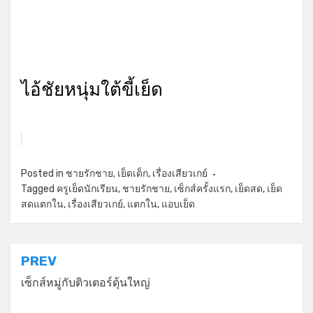
ไอ้ชัยหนุ่มใต้ขี้เย็ด
Posted in
ชายรักชาย
,
เย็ดเด็ก
,
เรื่องเสียวเกย์
Tagged
ครูเย็ดนักเรียน
,
ชายรักชาย
,
เซ็กส์ครั้งแรก
,
เย็ดสด
,
เย็ด
สดแตกใน
,
เรื่องเสียวเกย์
,
แตกใน
,
แอบเย็ด
แนะแนว
PREV
เรื่อง
เซ็กส์หมู่กับติวเตอร์ดุ้นใหญ่