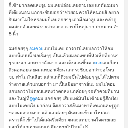
ก็เข้ามากอดและจูบ ผมเลยปล่อยเลยตามเลย แกดันผมมา
ที่เตียงนอน แกกระซิบบอกว่าช่วยอมควยให้หน่อยสิ อยาก
จับมากไม่ใช่หรอผมก็เลยค่อยๆๆ เอามือมาลูบและคลำดู
ผมล่ะกลัวเลยเพราะว่าควยอาจารย์ใหญ่มาก ประมาน 7-
8 นิ้ว
ผมค่อยๆๆ
อมควย
แบบไม่เคย อาจารย์เลยบอกว่าให้อม
แบบนี้แบบนี้ พอเริ่มๆๆ เป็นแล้วผมลองขบที่หัวเห็ดที่บานๆ
ๆ ของแก แกครางดังมาก และเด้งสวนขึ้นมา
ควย
แกเกือบ
ถึงคอหอยเลยผมแทบอาเจียน แกกระซิบบอกว่าขอโทษ
ขบ ทำไมมันเสียว แล้วแกก็ดึงผมขึ้นไปค่อยๆ จูบไล้ไปตาม
ร่างกายแล้วแกบอกว่า มาเป็นเมียอาจารย์นะ ผมไม่ตอบ
แกบอกว่าไม่ตอบแสดงว่าตกลง แกค่อยๆ จ่อหัวควยที่บาน
และใหญ่ที่
รูตูด
ผม แกค่อยๆ เสียบแต่มันไม่เข้าผมรู้สึกเจ็บ
แบบไม่เคยเจ็บมาก่อน จึงเอาวาสลีนมาทาที่เคแกและรูตูด
ของผมเยอะมาก แล้วแกค่อยๆ ดันควยเข้ามาใหม่แต่
คราวนี้ก็เข้าไปได้แค่ครึ่งเดียว ผมละแทบขาดใจตายเลย
บอกให้แกเอาออกแต่เสียงหายไปไหนไม่รู้