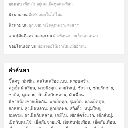
บอย
บน
เพื่อนไม่อยู่เลยเย็ดตูดพ่อเพื่อน
นิรนาม
บน
พี่ครับแตกในได้ไหม
นิรนาม
บน
ลูกเขยมาเย็ดตูดเพราะสงสาร
เล่นชู้มันคือความสนุก
บน
ผัวเพื่อนอยากเย็ดเลยสนอง
ชอบโดนเย็ด
บน
พ่อมาขอให้เราเป็นเมียอีกคน
คำค้นหา
ขึ้นครู
ข่มขืน
คนในเครื่องแบบ
ครอบครัว
ครูเย็ดนักเรียน
ควยฝังมุก
ควยใหญ่
ชักว่าว
ชายรักชาย
ซาดิส
ดูดควย
น้าเย็ดกับหลาน
ผัวเพื่อน
พี่ชายน้องชายเย็ดกัน
พ่อเย็ดลูก
รุมเย็ด
ลองเย็ดตูด
ลักหลับ
ลุงเย็ดหลาน
ลูกเย็ดพ่อ
สวิงกิ้ง
หนุ่มใหญ่
อมควย
อาเย็ดกับหลาน
เกย์ไบ
เซ็กส์ครั้งแรก
เซ็กส์หมู่
เย็ดกับคนใช้
เย็ดกับชายแท้
เย็ดกับพ่อเพื่อน
เย็ดกับเพื่อน