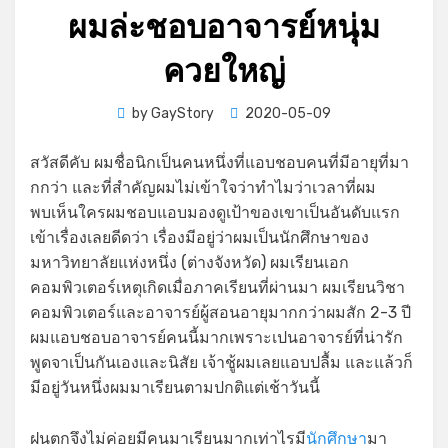
ผมล่ะชอบอาจารย์หนุ่ม
ควยใหญ่
Posted
by
GayStory
2020-05-09
on
สวัสดีคับ ผมชื่อนิกเป็นคนหนึ่งที่แอบชอบคนที่มีอายุที่มา
กกว่า และที่สำคัญผมไม่เข้าใจว่าทำไมว่าเวลาที่ผม
พบเห็นใครผมชอบแอบมองดูเป้าของเขาเป็นอันดับแรก
เข้าเรื่องเลยดีดว่า เรื่องมีอยู่ว่าผมเป็นนักศึกษาของ
มหาวิทยาลัยแห่งหนึ่ง (ต่างจังหวัด) ผมเรียนเอก
คอมพิวเตอร์เหตุเกิดเมื่อภาคเรียนที่ผ่านมา ผมเรียนวิชา
คอมพิวเตอร์และอาจารย์ผู้สอนอายุมากกว่าผมสัก 2-3 ปี
ผมแอบชอบอาจารย์คนนี้มากเพราะเปนอาจารย์ที่น่ารัก
พูดจาเป็นกันเองและนิสัย เจ้าชู้ผมเลยแอบปลื้ม และแล้วก็
มีอยู่วันหนึ่งผมมาเรียนตามปกติแต่เช้าวันนี้
ฝนตกจึงไม่ค่อยมีคนมาเรียนมากเท่าไรมี
นักศึกษา
มา