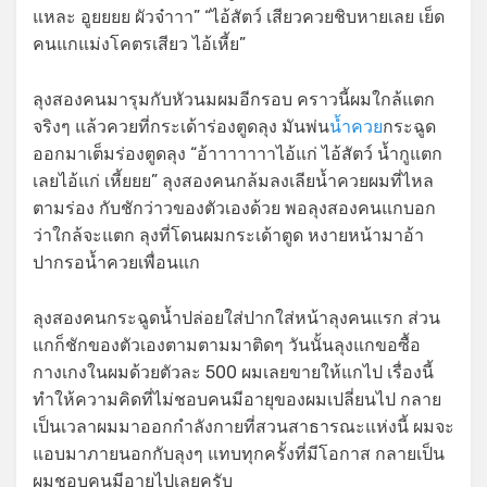
แหละ อูยยยย ผัวจ๋าาา” “ไอ้สัตว์ เสียวควยชิบหายเลย เย็ด
คนแกแม่งโคตรเสียว ไอ้เหี้ย”
ลุงสองคนมารุมกับหัวนมผมอีกรอบ คราวนี้ผมใกล้แตก
จริงๆ แล้วควยที่กระเด้าร่องตูดลุง มันพ่น
น้ำควย
กระฉูด
ออกมาเต็มร่องตูดลุง “อ้าาาาาาาไอ้แก่ ไอ้สัตว์ น้ำกูแตก
เลยไอ้แก่ เหี้ยยย” ลุงสองคนกล้มลงเลียน้ำควยผมที่ไหล
ตามร่อง กับชักว่าวของตัวเองด้วย พอลุงสองคนแกบอก
ว่าใกล้จะแตก ลุงที่โดนผมกระเด้าตูด หงายหน้ามาอ้า
ปากรอน้ำควยเพื่อนแก
ลุงสองคนกระฉูดน้ำปล่อยใส่ปากใส่หน้าลุงคนแรก ส่วน
แกก็ชักของตัวเองตามตามมาติดๆ วันนั้นลุงแกขอซื้อ
กางเกงในผมด้วยตัวละ 500 ผมเลยขายให้แกไป เรื่องนี้
ทำให้ความคิดที่ไม่ชอบคนมีอายุของผมเปลี่ยนไป กลาย
เป็นเวลาผมมาออกกำลังกายที่สวนสาธารณะแห่งนี้ ผมจะ
แอบมาภายนอกกับลุงๆ แทบทุกครั้งที่มีโอกาส กลายเป็น
ผมชอบคนมีอายุไปเลยครับ