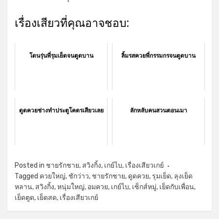
เรื่องเสียวที่คุณอาจชอบ:
โดนรุ่นพี่รุมเย็ดจนตูดบาน
ลิ้มรสควยพี่กรรมกรจนตูดบาน
ดูดควยช่างทำประตูโคตรเสียวเลย
ลักหลับคนสวนตอนเมา
Posted in
ชายรักชาย
,
สวิงกิ้ง
,
เกย์ไบ
,
เรื่องเสียวเกย์
Tagged
ควยใหญ่
,
ชักว่าว
,
ชายรักชาย
,
ดูดควย
,
รุมเย็ด
,
ลุงเย็ด
หลาน
,
สวิงกิ้ง
,
หนุ่มใหญ่
,
อมควย
,
เกย์ไบ
,
เซ็กส์หมู่
,
เย็ดกับเพื่อน
,
เย็ดตูด
,
เย็ดสด
,
เรื่องเสียวเกย์