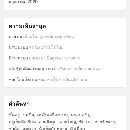
พฤษภาคม 2020
ความเห็นล่าสุด
บอย
บน
เพื่อนไม่อยู่เลยเย็ดตูดพ่อเพื่อน
นิรนาม
บน
พี่ครับแตกในได้ไหม
นิรนาม
บน
ลูกเขยมาเย็ดตูดเพราะสงสาร
เล่นชู้มันคือความสนุก
บน
ผัวเพื่อนอยากเย็ดเลยสนอง
ชอบโดนเย็ด
บน
พ่อมาขอให้เราเป็นเมียอีกคน
คำค้นหา
ขึ้นครู
ข่มขืน
คนในเครื่องแบบ
ครอบครัว
ครูเย็ดนักเรียน
ควยฝังมุก
ควยใหญ่
ชักว่าว
ชายรักชาย
ซาดิส
ดูดควย
น้าเย็ดกับหลาน
ผัวเพื่อน