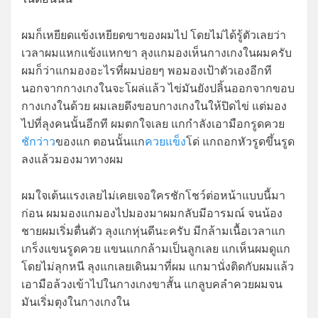
ผมก็เหยียดแข้งเหยียดขาของผมไป โดยไม่ได้รู้ตัวเลยว่า
เวลาผมแหกแข้งแหกขา ลุงแกมองเห็นกางเกงในผมครับ
ผมก็ว่าแกมองอะไรที่ผมบ่อยๆ พอมองเป้าตัวเองอีกที
นอกจากกางเกงในจะโผล่แล้ว ไข่มันยังปลิ้นออกจากขอบ
กางเกงในด้วย ผมเลยดึงขอบกางเกงในให้ปิดไข่ แต่มอง
ไปที่ลุงคนนั้นอีกที ผมตกใจเลย แกกำลังเอามือกรูดควย
ชักว่าว
ของแก ตอนนั้นแก
ควยแข็ง
โด่ แกถอกหัวรูดขึ้นรูด
ลงแล้วมองมาทางผม
ผมใจเต้นแรงเลยไม่เคยเจอใครชักโชว์ต่อหน้าแบบนี้มา
ก่อน ผมมองแกมองไปมองมาผมกลับมีอารมณ์ จนน้อง
ชายผมเริ่มตื่นตัว ลุงแกหุ่นดีนะครับ มีกล้ามเนื้อเวลาแก
เกร็งแขนรูดควย แขนแกกล้ามเป็นลูกเลย แกเห็นผมดูแก
โดยไม่ลุกหนี ลุงแกเลยเดินมาที่ผม แกมานั่งติดกับผมแล้ว
เอามือล้วงเข้าไปในกางเกงขาสั้น แกลูบคลำควยผมจน
มันเริ่มตุงในกางเกงใน