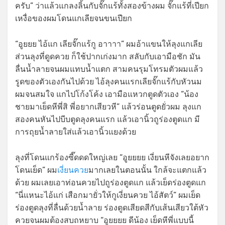
ครับ” ว่าแล้วแกลงลิ้นกับจั๊กแร้ทั้งสองข้างผม จั๊กแร้ที่เปียก
เหงื่อของผมโดนแกเลียจนขนเปียก
“อูยยย ไอ้แก เลียจั๊กแร้กู อาาาา” ผมอ้าแขนให้ลุงแกเลีย
ส่วนลุงที่ดูดควย ก็ใช้ปากเก่งมาก สลับกับเอามือชัก มัน
ลื่นน้ำลายจนผมแทบน้ำแตก สามคนรุมโทรมตัวผมแล้ว
รูดของตัวเองกันไปด้วย ไอ้ลุงคนแรกเลียจั๊กแร้กับหัวนม
ผมจนสมใจ แกไปโก้งโค้ง เอามือแหวกตูดตัวเอง “น้อง
ชายมาเย็ดหีพี่สิ พี่อยากเสียวหี” แล้วร่อนตูดยั่วผม ลุงแก
สองคนหันไปบีบตูดลุงคนแรก แล้วเอานิ้วถูร่องตูดแก มี
การถุยน้ำลายใส่แล้วเอานิ้วแยงด้วย
ลุงที่โดนแกร้องซี๊ดดดใหญ่เลย “อูยยยย เงี่ยนหีจังเลยอยาก
โดนเย็ด” ผม
เงี่ยนควย
มากเลยในตอนนั้น ใกล้จะแตกแล้ว
ด้วย ผมเลยเอาท่อนควยไปถูร่องตูดแก แล้วเย็ดร่องตูดแก
“นี่แหนะไอ้แก่ เสือกมายั่วให้กูเงี่ยนควย ไอ้สัตว์” ผมเย็ด
ร่องตูดลุงที่ลื่นด้วยน้ำลาย ร่องตูดเสียดสีกับเส้นเสียวใต้หัว
ควยจนผมต้องสบถหยาบ “อูยยยย ดีน้อง เย็ดหีพี่แบบนี้