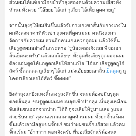
ส่วนผมได้แต่เอามือขยำหัวลุงสองคนด้วยความเสียวทั้ง
หัวนมทั้งควย “โอ๊ยยย ไอ้แก่ กูเสียว ไอ้เหี้ย ดูดควยกู”
จากนั้นลุงๆให้ผมยืนขึ้นแล้วจับกางเกงขาสั้นกับกางเกงใน
ผมดึงลงมาคาที่หัวเข่า ลุงคนที่ดูดนมผม คนนึงลงมา
จัดการกับควยผม ส่วนอีกคนแกแหวกตูดผม แล้วใช้ลิ้น
เลียรูตูดผมอย่างหื่นกระหาย “รูน้องหอมจังเลย พี่ขอเอา
ลิ้นเย็ดนะครับ” แล้วแกก้เลียๆๆ ทั้งดูดทั้งเลียรูตูดผมจนผม
ต้องแอ่นตูดให้แกดูดกเลียให้สาแก่ใจ “ไอ้แก่ เลียรูตูดกูไอ้
สัตว์ ซี๊ดดดดด กูเสียวรูไอ้แก่ แม่งเอ๊ยยยยเอาลิ้น
เย็ดตูด
กู กู
โคตรเสียวเลยไอ้สัตว์ ซี๊ดดดด”
ยิ่งด่าลุงแกยิ่งแทงลิ้นลงรูลงลึกขึ้น จนผมต้องขมิบรูตูด
ตอดลิ้นลุง ขนรูตูดผมผมคงหลุดเข้าปากลุง เห็นลุงเหมือน
จับเส้นขนออกจากปาก “ได้ดิ กูจะเลียให้รูบานเลย รูแม่ง
สวยชิบหาย” ลุงคนแรกแกมาดูดหัวนมผม ทั้งยกจั๊กแร้ผม
ขึ้นแล้วเอามือลูบขนจั๊กแร้ ชมว่าผมขนจั๊กแร้สวย แล้วดม
จั๊กแร้ผม “อ้าาาาา หอมจังครับ พี่ขอเลียจักแร้น้องนะ