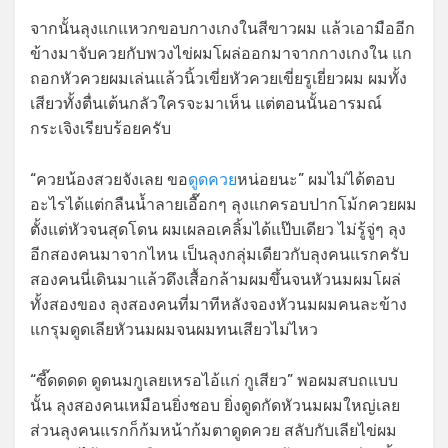
จากนั้นลุงแกแหวกขอบกางเกงในสีขาวผม แล้วเอามืออีก
ข้างมาจับควยกับพวงไข่ผมโผล่ออกมาจากกางเกงใน แก
ถอกหัวควยผมเล่นแล้วนิ้วเขี่ยหัวควยเขี่ยรูเยี่ยวผม ผมทั้ง
เสียวทั้งตื่นเต้นกลัวใครจะมาเห็น แต่ตอนนั้นอารมณ์
กระเจิงเรียบร้อยครับ
“ควยน้องสวยจังเลย ขอ
ดูดควย
หน่อยนะ” ผมไม่ได้ตอบ
อะไรได้แต่กลืนน้ำลายเอื๊อกๆ ลุงแกครอบปากโม้กควยผม
ตั้งแต่หัวจนสุดโดน ผมเผลอเคลิ้มได้แป๊บเดียว ไม่รู้จู่ๆ ลุง
อีกสองคนมาจากไหน เป็นลุงกลุ่มเดียวกับลุงคนแรกครับ
สองคนนี่เดินมาแล้วดึงเสื้อกล้ามผมขึ้นจนหัวนมผมโผล่
ทั้งสองของ ลุงสองคนที่มาทีหลังจองหัวนมผมคนละข้าง
แกรุมดูดเลียหัวนมผมจนผมทนเสียวไม่ไหว
“ซี๊ดดดด ดูดนมกูเลยเหรอไอ้แก่ กูเสียว” พอผมสบถแบบ
นั้น ลุงสองคนเหมือนยิ่งชอบ ยิ่งดูดกัดหัวนมผมใหญ่เลย
ส่วนลุงคนแรกก็ก้มหน้าก้มตาดูดควย สลับกับเลียไข่ผม