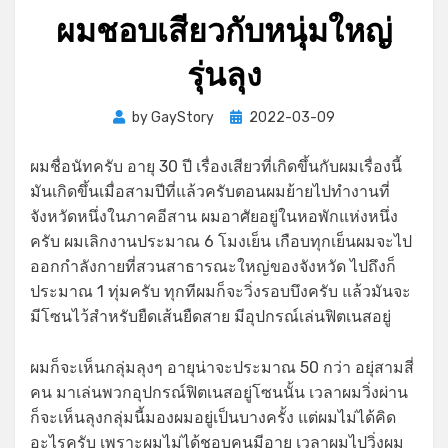
ผมชอบเสียวกับหนุ่มใหญ่
รุ่นลุง
Posted
by
GayStory
2022-03-09
on
ผมชื่อนัทครับ อายุ 30 ปี เรื่องเสียวที่เกิดขึ้นกับผมเรื่องนี้
มันเกิดขึ้นเมื่อสามปีที่แล้วครับตอนผมย้ายไปทำงานที่
จังหวัดหนึ่งในภาคอีสาน ผมอาศัยอยู่ในหอพักแห่งหนึ่ง
ครับ ผมเลิกงานประมาณ 6 โมงเย็น เกือบทุกเย็นผมจะไป
ออกกำลังกายที่สวนสาธารณะใหญ่ของจังหวัด ไปถึงก็
ประมาณ 1 ทุ่มครับ ทุกทีผมก็จะวิ่งรอบบึงครับ แล้วมันจะ
มีโซนไว้สำหรับยืดเส้นยืดสาย มีอุปกรณ์เล่นฟิตเนสอยู่
ผมก็จะเห็นกลุ่มลุงๆ อายุน่าจะประมาณ 50 กว่า อยุ่สามสี่
คน มาเล่นพวกอุปกรณ์ฟิตเนสอยู่โซนนั้น เวลาผมวิ่งผ่าน
ก็จะเห็นลุงกลุ่มนี้มองผมอยู่เป็นบางครั้ง แต่ผมไม่ได้คิด
อะไรครับ เพราะผมไม่ได้ชอบคนมีอายุ เวลาผมไปวิ่งผม