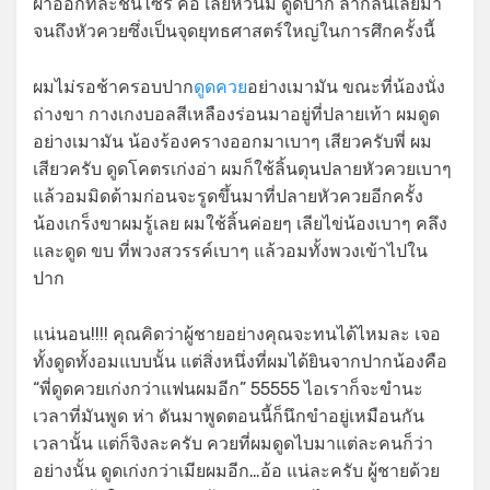
ผ้าออกทีละชิ้นไซ้ร์ คอ เลียหัวนม ดูดปาก ลากลิ้นเลียมา
จนถึงหัวควยซึ่งเป็นจุดยุทธศาสตร์ใหญ่ในการศึกครั้งนี้
ผมไม่รอช้าครอบปาก
ดูดควย
อย่างเมามัน ขณะที่น้องนั่ง
ถ่างขา กางเกงบอลสีเหลืองร่อนมาอยู่ที่ปลายเท้า ผมดูด
อย่างเมามัน น้องร้องครางออกมาเบาๆ เสียวครับพี่ ผม
เสียวครับ ดูดโคตรเก่งอ่า ผมก็ใช้ลิ้นดุนปลายหัวควยเบาๆ
แล้วอมมิดด้ามก่อนจะรูดขึ้นมาที่ปลายหัวควยอีกครั้ง
น้องเกร็งขาผมรู้เลย ผมใช้ลิ้นค่อยๆ เลียไข่น้องเบาๆ คลึง
และดูด ขบ ที่พวงสวรรค์เบาๆ แล้วอมทั้งพวงเข้าไปใน
ปาก
แน่นอน!!!! คุณคิดว่าผู้ชายอย่างคุณจะทนได้ไหมละ เจอ
ทั้งดูดทั้งอมแบบนั้น แต่สิ่งหนึ่งที่ผมได้ยินจากปากน้องคือ
“พี่ดูดควยเก่งกว่าแฟนผมอีก” 55555 ไอเราก็จะขำนะ
เวลาที่มันพูด ห่า ดันมาพูดตอนนี้ก็นึกขำอยู่เหมือนกัน
เวลานั้น แต่ก็จิงละครับ ควยที่ผมดูดไบมาแต่ละคนก็ว่า
อย่างนั้น ดูดเก่งกว่าเมียผมอีก…อ้อ แน่ละครับ ผู้ชายด้วย