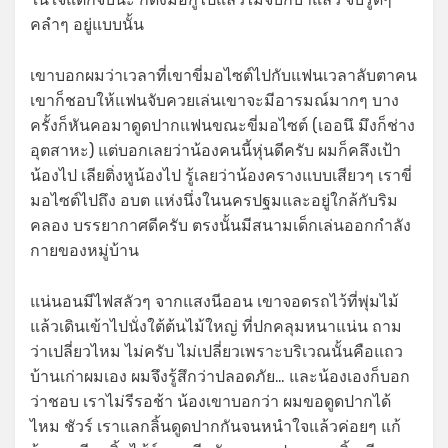
คลำๆ อยู่แบบนั้น
เขาบอกผมว่าเวลาที่เขาขี่มอไซต์ไปกับแฟนเวลาลับตาคน
เขาก็ชอบให้แฟนจับควยเล่นเขาจะมีอารมณ์มากๆ บาง
ครั้งก็หันคอมาดูดปากแฟนขณะขี่มอไซต์ (เออนึ มึงก็ช่าง
อุตสาหะ) แต่บอกเลยว่าน้องคนนี้หุ่นดีครับ ผมก็คลึงเป้า
น้องไป เลียติ่งหูน้องไป รู้เลยว่าน้องครางแบบเสียวๆ เราขี่
มอไซต์ไปถึง อบต แห่งนึ่งในนครปฐมและอยู่ใกล้กับริม
คลอง บรรยากาศดีครับ ตรงนั้นมีสนามเด็กเล่นออกกำลัง
กายของหมู่บ้าน
แน่นอนมีไฟสลัวๆ จากแสงนีออน เขาจอดรถไว้ที่พุ่มไม้
แล้วเดินเข้าไปนั่งใต้ต้นไม้ใหญ่ ที่ปกคลุมหนาแน่น ถาม
ว่าเปลี่ยวไหม ไม่ครับ ไม่เปลี่ยวเพราะบริเวณนั้นคือแถว
บ้านเก่าผมเอง ผมจึงรู้สึกว่าปลอดภัย… และน้องเองก็บอก
ว่าชอบ เราไม่รีรอช้า น้องเขาบอกว่า ผมขอดูดปากได้
ไหม ชัวร์ เราแลกลิ้นดูดปากกันจนหนำใจแล้วค่อยๆ แก้