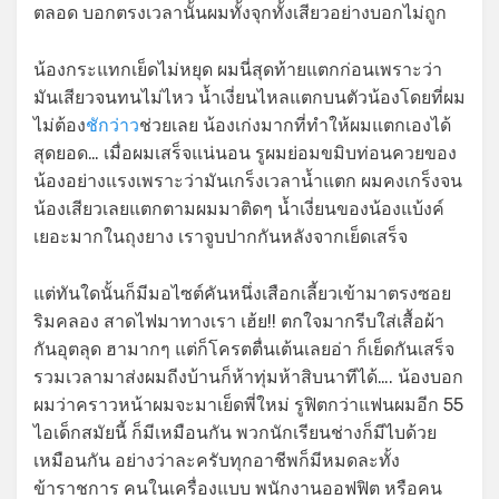
ตลอด บอกตรงเวลานั้นผมทั้งจุกทั้งเสียวอย่างบอกไม่ถูก
น้องกระแทกเย็ดไม่หยุด ผมนี่สุดท้ายแตกก่อนเพราะว่า
มันเสียวจนทนไม่ไหว น้ำเงี่ยนไหลแตกบนตัวน้องโดยที่ผม
ไม่ต้อง
ชักว่าว
ช่วยเลย น้องเก่งมากที่ทำให้ผมแตกเองได้
สุดยอด… เมื่อผมเสร็จแน่นอน รูผมย่อมขมิบท่อนควยของ
น้องอย่างแรงเพราะว่ามันเกร็งเวลาน้ำแตก ผมคงเกร็งจน
น้องเสียวเลยแตกตามผมมาติดๆ น้ำเงี่ยนของน้องแบ้งค์
เยอะมากในถุงยาง เราจูบปากกันหลังจากเย็ดเสร็จ
แต่ทันใดนั้นก็มีมอไซต์คันหนึ่งเสือกเลี้ยวเข้ามาตรงซอย
ริมคลอง สาดไฟมาทางเรา เฮ้ย!! ตกใจมากรีบใส่เสื้อผ้า
กันอุตลุด ฮามากๆ แต่ก็โครตตื่นเต้นเลยอ่า ก็เย็ดกันเสร็จ
รวมเวลามาส่งผมถีงบ้านก็ห้าทุ่มห้าสิบนาทีได้…. น้องบอก
ผมว่าคราวหน้าผมจะมาเย็ดพี่ใหม่ รูฟิตกว่าแฟนผมอีก 55
ไอเด็กสมัยนี้ ก็มีเหมือนกัน พวกนักเรียนช่างก็มีไบด้วย
เหมือนกัน อย่างว่าละครับทุกอาชีพก็มีหมดละทั้ง
ข้าราชการ คนในเครื่องแบบ พนักงานออฟฟิต หรือคน