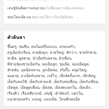
เล่นชู้มันคือความสนุก
บน
ผัวเพื่อนอยากเย็ดเลยสนอง
ชอบโดนเย็ด
บน
พ่อมาขอให้เราเป็นเมียอีกคน
คำค้นหา
ขึ้นครู
ข่มขืน
คนในเครื่องแบบ
ครอบครัว
ครูเย็ดนักเรียน
ควยฝังมุก
ควยใหญ่
ชักว่าว
ชายรักชาย
ซาดิส
ดูดควย
น้าเย็ดกับหลาน
ผัวเพื่อน
พี่ชายน้องชายเย็ดกัน
พ่อเย็ดลูก
รุมเย็ด
ลองเย็ดตูด
ลักหลับ
ลุงเย็ดหลาน
ลูกเย็ดพ่อ
สวิงกิ้ง
หนุ่มใหญ่
อมควย
อาเย็ดกับหลาน
เกย์ไบ
เซ็กส์ครั้งแรก
เซ็กส์หมู่
เย็ดกับคนใช้
เย็ดกับชายแท้
เย็ดกับพ่อเพื่อน
เย็ดกับเพื่อน
เย็ดตูด
เย็ดตูดเพื่อน
เย็ดสด
เย็ดสดแตกใน
เย็ดเด็ก
เรียงคิว
เรื่องเสียวเกย์
เล่นชู้
เอ้าท์ดอร์
แตกใน
แนวครอบครัว
แอบดู
แอบเย็ด
โดนพี่เขยเย็ด