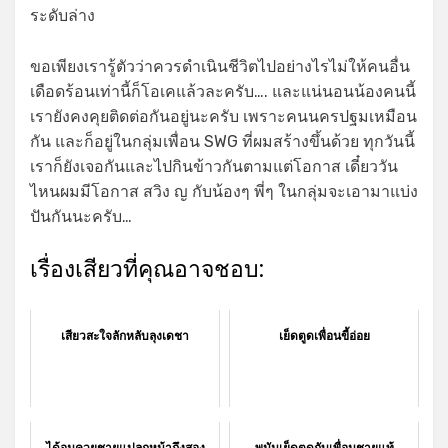
ระดับล่าง
ขอเพียงเรารู้ตัวว่าควรดำเนินชีวิตไปอย่างไรไม่ให้คนอื่น
เดือดร้อนเท่านี้ก็โอเคแล้วละครับ…. และแน่นอนน้องคนนี้
เรายังคงคุยติดต่อกันอยู่นะครับ เพราะคนนครปฐมเหมือน
กัน และก็อยู่ในกลุ่มเพื่อน SWG ที่ผมสร้างขึ้นด้วย ทุกวันนี้
เราก็ยังเจอกันและไปกินข้าวกันตามแต่โอกาส เดี๋ยววัน
ไหนผมมีโอกาส สวิง ญ กับน้องๆ พี่ๆ ในกลุ่มจะเอามาแบ่ง
ปันกันนะครับ…
เรื่องเสียวที่คุณอาจชอบ:
เสียวสะใจลักหลับลุงเดชา
เย็ดตูดเพื่อนขี้อ่อย
ได้อมควยชายแปลกหน้าถึงสอง
พนันเย็ดตูดกับเพื่อนชายแท้