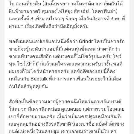
ไบ ตอนเที่ยงคืน (อันนี้บรรยากาศโคตรดีมากๆ เย็ดกันใต้
ผืนฟ้ายามราตรี สุมกองไฟไล่ยุง สัส เอ้ย!! โคตรฟินอ่า)
และครั้งที่ 3 เพิ่งผ่านไปสดๆ ร้อนๆ เมื่อวันอังคารที่ 3 พย ที่
ผ่านมา เรื่องเกิดขึ้นถือว่าบังเอิญมั้งครับ
พอดีผมเล่นแอปเกย์แอปหนึ่งชื่อว่า Grindr ใครเป็นชายรัก
ชายก็จะรู้นะคับว่าแอปนี้มีแต่คนหุ่นขั้นเทพ น่าตาดีกว่า
ชายแท้บางคนเสียอีก แต่บางคนก็ไม่โชว์รูปนะครับ โชว์
หุ่น โชว์เป้าก็มี ก็แล้วแต่ใครจะสะดวกนะครับว่างั้น พอดี
ผมเองก็ไม่โชว์หน้าหรอกครับ แต่ข้อดีของแอปนี้ก็คง
เหมือนกับ Beetalk ที่สามารถหาเพื่อนในระยะใกล้เคียง
กันได้แล้วพูดคุยกัน
สักพักเป็นข้อความจากผู้ชายคนนึงใส่แว่นตาเรย์แบรนด์
ใส่หมวก มีเครานิดหน่อย ดูแบดบอย แต่ภาพรวมโอเคเลย
เขาก็ทักทายมานะครับ เห็นว่าเป็นนครปฐมเหมือนกัน ก็
เลยพูดคุยกันอย่างถึงรสถึงชาดิ น้องเขาชื่อ แบ้งค์ เด็กช่าง
ยนต์แห่งหนึ่งในนครปฐม เขาบอกผมว่าเขาเป็นไบ หา