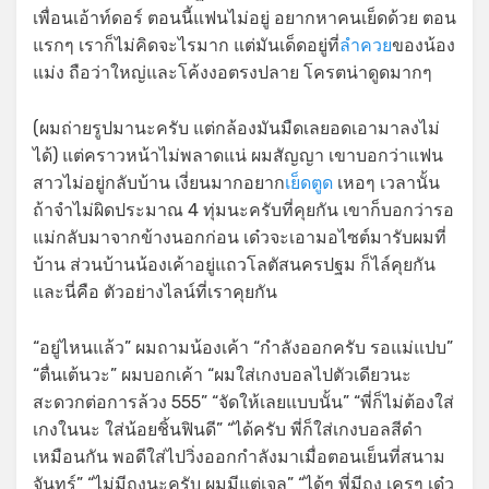
เพื่อนเอ้าท์ดอร์ ตอนนี้แฟนไม่อยู่ อยากหาคนเย็ดด้วย ตอน
แรกๆ เราก็ไม่คิดจะไรมาก แต่มันเด็ดอยู่ที่
ลำควย
ของน้อง
แม่ง ถือว่าใหญ่และโค้งงอตรงปลาย โครตน่าดูดมากๆ
(ผมถ่ายรูปมานะครับ แต่กล้องมันมืดเลยอดเอามาลงไม่
ได้) แต่คราวหน้าไม่พลาดแน่ ผมสัญญา เขาบอกว่าแฟน
สาวไม่อยู่กลับบ้าน เงี่ยนมากอยาก
เย็ดตูด
เหอๆ เวลานั้น
ถ้าจำไม่ผิดประมาณ 4 ทุ่มนะครับที่คุยกัน เขาก็บอกว่ารอ
แม่กลับมาจากข้างนอกก่อน เด๋วจะเอามอไซต์มารับผมที่
บ้าน ส่วนบ้านน้องเค้าอยู่แถวโลตัสนครปฐม ก็ไล์คุยกัน
และนี่คือ ตัวอย่างไลน์ที่เราคุยกัน
“อยู่ไหนแล้ว” ผมถามน้องเค้า “กำลังออกครับ รอแม่แปบ”
“ตื่นเต้นวะ” ผมบอกเค้า “ผมใส่เกงบอลไปตัวเดียวนะ
สะดวกต่อการล้วง 555” “จัดให้เลยแบบนั้น” “พี่ก็ไม่ต้องใส่
เกงในนะ ใส่น้อยชิ้นฟินดี” “ได้ครับ พี่ก็ใส่เกงบอลสีดำ
เหมือนกัน พอดีใส่ไปวิ่งออกกำลังมาเมื่อตอนเย็นที่สนาม
จันทร์” “ไม่มีถุงนะครับ ผมมีแต่เจล” “ได้ๆ พี่มีถุง เครๆ เด๋ว