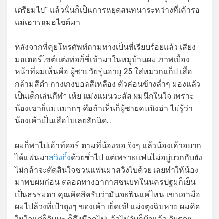
เตรียมไป” แล้วนั่นก็เป็นการหยุดสนทนาระหว่างที่เค้ารอ
แม่เอารถมอไซต์มา
หลังจากที่คุยโทรศัพท์ถามทางเป็นที่เรียบร้อยแล้ว เสียง
มอเตอร์ไซต์แต่งท่อก็ขี่เข้ามาในหมู่บ้านผม ภาพเบื้อง
หน้าที่ผมเห็นคือ ผู้ชายวัยรุ่นอายุ 25 ใส่หมวกแก็ป เสื้อ
กล้ามสีดำ กางเกงบอลสีเหลือง ตัวค่อนข้างล่ำๆ มองแล้ว
เป็นเด็กเล่นกีฬา เห้ย แม่งแมนวะสัส ผมนึกในใจ เพราะ
น้องเขาก็แมนมากๆ คือถ้าเห็นก็ผู้ชายคนนึงอ่า ไม่รู้ว่า
น้องเค้าเป็นเสือไบเลยสักนิด…
ผมก็พาไปเอ้าท์ดอร์ ตามที่น้องขอ จิงๆ แล้วน้องเค้าอยาก
ได้แฟนมา
สวิงกิ้ง
ด้วยซ้ำไป แต่เพราะแฟนไม่อยู่บวกกับยัง
ไม่กล้าจะตัดสินใจชวนแฟนมาสวิงไบด้วย เลยทำให้น้อง
มาพบผมก่อน ตลอดทางอากาศชนบทในนครปฐมก็เย็น
เป็นธรรมดา คุณคิดสิครับว่ามันจะฟินแค่ไหน เขาเอามือ
ผมไปล้วงที่เป้าตุงๆ ของเค้า เย็ดเข้! แม่งตุงฉิบหาย ผมคิด
ในใจแต่ก็จับนะ ก็ดึงมือกูไปแล้วไม่จับก็บ้าแล้ว จับรูดๆ