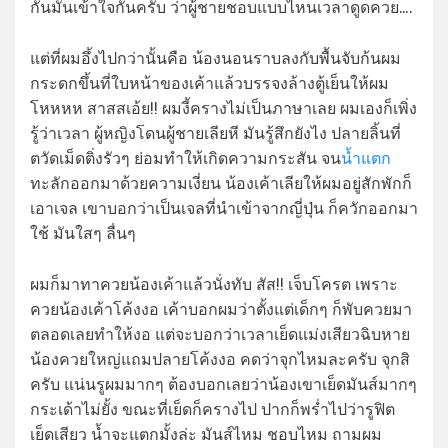
กันมันเข้าใจกันครับ ว่าผู้ชายชอบแบบไหนเวลาดูดควย….
แต่ที่ผมอึ้งไปกว่านั้นคือ น้องนอนราบลงกับพื้นจับก้นผม
กระดกขึ้นที่ใบหน้าของเค้าแล้วบรรจงล้างตู้เย็นให้ผม
โหหหห สาสสเอ้ย!! ผมงี้ครางไม่เป็นภาษาเลย ผมเองก็เพิ่ง
รู้ว่าเวลา ผู้หญิงโดนผู้ชายเลียหี มันรู้สึกยังไง ปลายลิ้นที่
ตวัดเม็ดติ่งรัวๆ ย่อมทำให้เกิดความกระสัน จน
น้ำแตก
ทะลักออกมาด้วยความเงี่ยน น้องเค้าเลียให้ผมอยู่สักพักก็
เอาเจล เขาบอกว่าเป็นเจลที่นำเข้าจากญี่ปุ่น ก็ควักออกมา
ใช้ มันใสๆ ลื่นๆ
ผมก็มาทาควยน้องเค้าแล้วนั่งทับ สัส!! เจ็บโครต เพราะ
ควยน้องเค้าโค้งงอ เค้าบอกผมว่าตั้งแต่เด็กๆ ก็พับควยมา
ตลอดเลยทำให้งอ แต่จะบอกว่าเวลาเย็ดแม่งเสียวฉิบหาย
น้องควยใหญ่แถมปลายโค้งงอ คดว่าจุกไหมละครับ จุกสิ
ครับ แน่นรูผมมากๆ ต้องบอกเลยว่าน้องเขาเย็ดมันส์มากๆ
กระเด้าไม่ยั้ง ขณะที่เย็ดก็ครางไป ปากก็พร่ำไปว่ารูฟิต
เย็ดเสียว น้ำจะแตกมั้งล่ะ มันส์ไหม ชอบไหม ถามผม