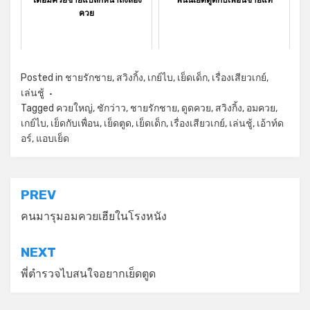
ควย
Posted in
ชายรักชาย
,
สวิงกิ้ง
,
เกย์ไบ
,
เย็ดเด็ก
,
เรื่องเสียวเกย์
,
เล่นชู้
Tagged
ควยใหญ่
,
ชักว่าว
,
ชายรักชาย
,
ดูดควย
,
สวิงกิ้ง
,
อมควย
,
เกย์ไบ
,
เย็ดกับเพื่อน
,
เย็ดตูด
,
เย็ดเด็ก
,
เรื่องเสียวเกย์
,
เล่นชู้
,
เอ้าท์ด
อร์
,
แอบเย็ด
แนะแนว
PREV
เรื่อง
คนมารุมอมควยเฮียในโรงหนัง
NEXT
พี่ตำรวจไบสนใจอยากเย็ดตูด