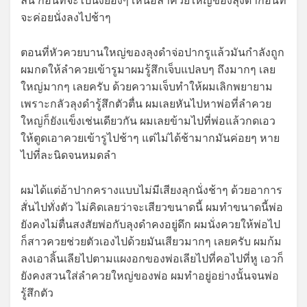
ลื่น ก่อนที่จะไปนั่งยองๆ เหนือลำควยใหญ่ของลุงดำก่อนที่
จะค่อยนั่งลงไปช้าๆ
ตอนที่หัวควยบานใหญ่ของลุงดำจ่อปากรูแล้วมันกำลังถูก
ผมกดให้ลำควยเข้ารูมาผมรู้สึกเจ็บแปลบๆ ถึงมากๆ เลย
ใหญ่มากๆ เลยครับ ด้วยความเจ็บทำให้ผมเลิกพยายาม
เพราะกลัวลุงดำรู้สึกตัวตื่น ผมเลยหันไปหาพ่อที่ลำควย
ใหญ่ก็ยังแข็งเช่นเดียวกัน ผมเลยข้ามไปที่พ่อแล้วกดเอว
ให้ตูดเอาควยเข้ารูไปช้าๆ แต่ไม่ได้ช้ามากมันค่อยๆ หาย
ไปที่ละนิดจนหมดลำ
ผมได้แต่อ้าปากครางแบบไม่มีเสียงลุกนั่งช้าๆ ด้วยอาการ
สั่นไปทั่งตัว ไม่คิดเลยว่าจะเสียวขนาดนี้ ผมทำขนาดนี้พ่อ
ยังคงไม่ตื่นสงสัยพ่อกับลุงดำคงอยู่ดึก ผมนั่งควยให้พ่อไป
ก็สาวควยช่วยตัวเองไปด้วยมันเสียวมากๆ เลยครับ ผมก้ม
ลงเอาลิ้นเลียไปตามแผงอกของพ่อเลียไปที่คอไปที่หู เอวก็
ยังคงสวนใส่ลำควยใหญ่ของพ่อ ผมทำอยู่อย่างนั้นจนพ่อ
รู้สึกตัว