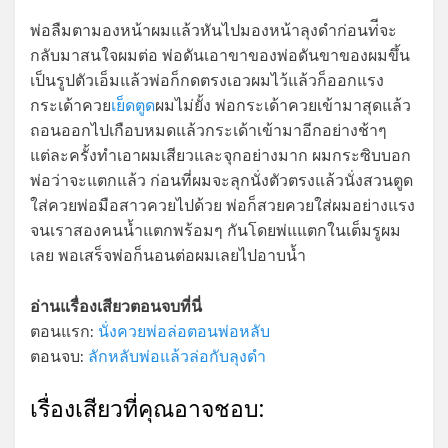
พ่อลืมตามองหน้าผมแล้วหันไปมองหน้าลุงดำก่อนท่ีจะ
กลับมาสนใจผมต่อ พ่อดันเอาขาของพ่อดันขาของผมขึ้น
เป็นรูปตัวเอ็มแล้วพ่อก็กดตรงเอวผมไว้แล้วก็ออกแรง
กระเด้าควย
เย็ดตูด
ผมไม่ยั้ง พ่อกระเด้าควยเข้ามาสุดแล้ว
ถอนออกไปเกือบหมดแล้วกระเด้าเข้ามาอีกอย่างช้าๆ
แต่ละครั้งทำเอาผมเสียวและจุกอย่างมาก ผมกระซิบบอก
พ่อว่าจะแตกแล้ว ก่อนที่ผมจะลุกนั่งตัวตรงแล้วนั่งสวนตูด
ใส่ควยพ่อมือสาวควยไปด้วย พ่อก็สวยควยใส่ผมอย่างแรง
จนเราสองคนน้ำแตกพร้อมๆ กันโดยพ่แแตกในเต็มรูผม
เลย พอเสร็จพ่อก็นอนต่อผมเลยไปอาบน้ำ
อ่านแรื่องเสียวตอนจบที่นี่
ตอนแรก:
นั่งควยพ่อล่อตอนพ่อหลับ
ตอนจบ:
ลักหลับพ่อแล้วล่อกับลุงดำ
เรื่องเสียวที่คุณอาจชอบ: