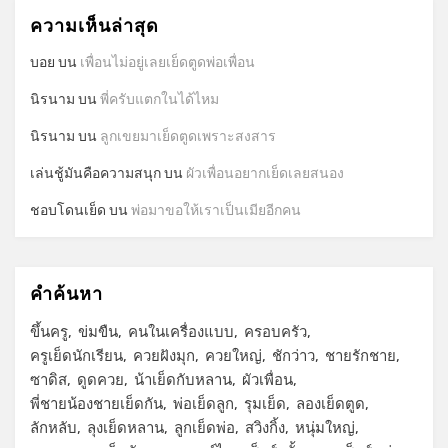
ความเห็นล่าสุด
บอย
บน
เพื่อนไม่อยู่เลยเย็ดตูดพ่อเพื่อน
นิรนาม
บน
พี่ครับแตกในได้ไหม
นิรนาม
บน
ลูกเขยมาเย็ดตูดเพราะสงสาร
เล่นชู้มันคือความสนุก
บน
ผัวเพื่อนอยากเย็ดเลยสนอง
ชอบโดนเย็ด
บน
พ่อมาขอให้เราเป็นเมียอีกคน
คำค้นหา
ขึ้นครู
ข่มขืน
คนในเครื่องแบบ
ครอบครัว
ครูเย็ดนักเรียน
ควยฝังมุก
ควยใหญ่
ชักว่าว
ชายรักชาย
ซาดิส
ดูดควย
น้าเย็ดกับหลาน
ผัวเพื่อน
พี่ชายน้องชายเย็ดกัน
พ่อเย็ดลูก
รุมเย็ด
ลองเย็ดตูด
ลักหลับ
ลุงเย็ดหลาน
ลูกเย็ดพ่อ
สวิงกิ้ง
หนุ่มใหญ่