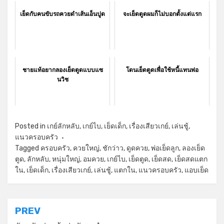
เย็ดกับคนขับรถควยดำเส้นเอ็นปูด
จะเย็ดตูดผมก็ไม่บอกตั้งแต่แรก
ชายแท้อยากลองเย็ดตูดแบบแซ
โดนเย็ดตูดเพื่อใช้หนี้แทนพ่อ
นวิช
Posted in
เกย์ลักหลับ
,
เกย์ไบ
,
เย็ดเด็ก
,
เรื่องเสียวเกย์
,
เล่นชู้
,
แนวครอบครัว
Tagged
ครอบครัว
,
ควยใหญ่
,
ชักว่าว
,
ดูดควย
,
พ่อเย็ดลูก
,
ลองเย็ด
ตูด
,
ลักหลับ
,
หนุ่มใหญ่
,
อมควย
,
เกย์ไบ
,
เย็ดตูด
,
เย็ดสด
,
เย็ดสดแตก
ใน
,
เย็ดเด็ก
,
เรื่องเสียวเกย์
,
เล่นชู้
,
แตกใน
,
แนวครอบครัว
,
แอบเย็ด
แนะแนว
PREV