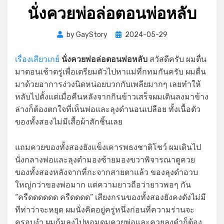
นั่งควยพ่อล่อตอนพ่อหลับ
Posted
by
GayStory
2024-05-29
on
เรื่องเสียวเกย์
นั่งควยพ่อล่อตอนพ่อหลับ
สวัสดีครับ ผมตื่น
มาตอนเช้าตรู่เพื่อเตรียมตัวไปหาแม่ที่กทมกันครับ ผมตื่น
มาด้วยอาการง่วงนิดหน่อยบวกกับเพลียมากๆ เลยทำให้
หลับไปตั้งแต่เมื่อคืนหลังจากกินข้าวเสร็จผมเดินลงมาข้าง
ล่างก็ต้องตกใจที่เห็นพ่อและลุงดำนอนเปลือย ทั้งเนื้อตัว
ของทั้งสองไม่มีเสื้อผ้าสักชิ้นเลย
แถมควยของทั้งสองยังแข็งเคารพธงชาติโชว์ ผมเดินไป
นั่งกลางพ่อและลุงดำมองซ้ายมองขวาพิจารณาดูควย
ของทั้งสองหลังจากที่กะจากสายตาแล้ว ของลุงดำอวบ
ใหญ่กว่าของพ่อมาก แต่ความยาวถือว่ายาวพอๆ กัน
“ครืดดดดดด ครืดดดด” เสียงกรนของทั้งสองยังคงดังไม่มี
ทีท่าว่าจะหยุด ผมนั่งคิดอยู่ครู่หนึ่งก่อนที่ความร่านจะ
ครอบงำ ผมก้มลงไปหอมดมควยพ่อและควยลุงดำก็ต้อง