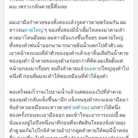
ผงะ เพราะกลิ่นควยนี้หึ่งเลย
ผมเอามือกำควยของทั้งสองแล้วรูดสาวควยพร้อมกัน ผม
สาวจน
ควยใหญ่
ๆ ของทั้งสองมีน้ำเยิ้มไหลลงมาตามลำ
ควยมาโดนมือผม ผมสาวมือแรงขึ้นเรื่อยๆ จนควยใหญ่
ทั้งสองลำพ่นน้ำออกมามากมายพ้นน้ำแตกไปทั่วตัว ผม
เอาหน้าลงแนบที่ลำตัวของลุงดำแล้วเอาลิ้นเลียกินน้ำควย
ของลุงดำ น้ำควยของลุงดำอร่อยกว่าที่คิด ผมเลียตั้งแต่
หน้าอกลงมาเรื่อยๆ จนถึงลำควยแล้ว
อมควย
ใหญ่ลุงดำไป
หนึ่งที ก่อนที่ผมจะทำให้พ่อเหมือนที่ทำให้ลุงดำ
พอเสร็จผมก็ว่าจะไปอามน้ำแล้วแต่พอมองไปที่ลำควย
ของลุงดำกลับแข็งขึ้นมาอีก แข็งจนลุงดำละเมอเอามือมา
จับลำควยเหมือนจะสาวควย
ช่วยตัวเอง
แกสาวได้หนึ่ง
สองครั้งก่อนจะเอามือออก ผมเข้าใจนะอาการแบบนี้ ผม
นั่งมองอยู่ไม่ถึงหนึ่งนาทีก่อนที่จะตัดสินใจลองนั่งควยลุง
ดำดู ผมก้มไปใกล้ลำควยอ้าปากดูดลำควยให้พอมีน้ำหล่อ