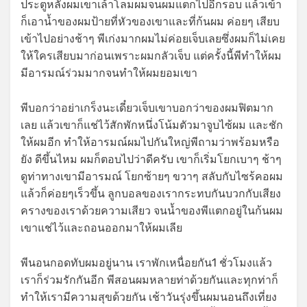
ประตูหลังผมเขาเล้าโลมผมจนผมแตกไปอีกรอบ แล้วเข้า
ก็เอาน้ำของผมป้ายที่หัวของเขาและที่ก้นผม ค่อยๆ เสียบ
เข้าไปอย่างช้าๆ พีเก่งมากผมไม่ค่อยเจ็บเลยซึ่งผมก็ไม่เคย
ให้ใครเสียบมาก่อนเพราะผมกลัวเจ็บ แต่ครั้งนี้พีทำให้ผม
มีอารมณ์ร่วมมากจนทำให้ผมยอมเขา
พีบอกว่าอย่าเกร็งนะเดี๋ยวเจ็บเขาบอกว่าของผมฟิตมาก
เลย แล้วเขาก็แช่ไว้สักพักหนึ่งโน้มตัวมาจูบไซ้ผม และชัก
ให้ผมอีก ทำให้อารมณ์ผมไปกันใหญ่พีถามว่าพร้อมหรือ
ยัง ดีขึ้นไหม ผมก็ตอบไปว่าดีครับ เขาก็เริ่มโยกเบาๆ ช้าๆ
ดูท่าทางเขามีอารมณ์ โยกซ้ายๆ ขวาๆ สลับกับไซร้คอผม
แล้วก็ค่อยๆเร็วขึ้น ลูกบอลของเรากระทบกันบวกกับเสียง
ครางของเราด้วยความเสียว จนน้ำของพีแตกอยู่ในก้นผม
เขาแช่ไว้และถอนออกมาให้ผมเลีย
พีนอนกอดทับผมอยู่นาน เราพักเหนื่อยกัน1 ชั่วโมงแล้ว
เราก็ร่วมรักกันอีก พีสอนผมหลายท่าด้วยกันและทุกท่าก็
ทำให้เรามีความสุขด้วยกัน เช้าวันรุ่งขึ้นผมนอนถึงเที่ยง