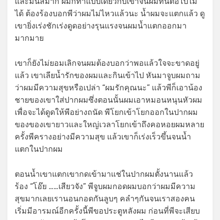
และมันส์มาก ผมก็ทำแบบเดียวกับเขาจนผมทนต่อไปไม่
ได้ ต้องร้องบอกพีว่าผมไม่ไหวแล้วนะ น้ำผมจะแตกแล้ว ดู
เขายิ่งเร่งชักเร่งดูดอย่างรุนแรงจนผมน้ำแตกออกมา
มากมาย
เขาก็ยังไม่ยอมเลิกจนผมต้องบอกว่าพอแล้วใจจะขาดอยู่
แล้ว เขาเลียน้ำรักของผมและกินเข้าไป หันมาจูบผมถาม
ว่าผมมีความสุขหรือเปล่า “ผมรักคุณนะ” แล้วพีก็เอาน้อง
ชายของเขาใส่ปากผมซึ่งตอนนั้นผมเอาหมอนหนุนหัวผม
เพื่อจะได้ดูดให้พีอย่างถนัด พีโยกเข้าโยกออกในปากผม
ของของเขายาวและใหญ่เวลาโยกเข้าถึงคอหอยผมหลาย
ครั้งพีครางอย่างมีความสุข แล้วเขาก็เร่งเร็วขึ้นจนน้ำ
แตกในปากผม
ตอนน้ำเขาแตกเขากดเข้ามาแช่ในปากผมตั้งนานแล้ว
ร้อง “โอ๊ย ……เสียวจัง” พีจูบผมกอดผมบอกว่าผมมีความ
สุขมากเลยเรานอนกอดกันลูบๆ คลำๆกันจนเราสองคน
เริ่มมีอารมณ์อีกครั้งนี้พีขอประตูหลังผม ก่อนที่พีจะเสียบ