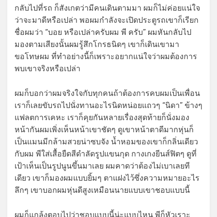
กลับไปที่รถ ก็สังเกตว่ามีคนเดินตามมา ผมก็ไม่ค่อยแน่ใจ
ว่าจะมาดีหรือเปล่า พอผมกำลังจะเปิดประตูรถเขาก็เรียก
ชื่อผมว่า “บอย หรือเปล่าครับผม พี ครับ” ผมหันกลับไป
มองตามเสียงนั้นผมรู้สึกโกรธนิดๆ เขาก็เดินเขามา
ขอโทษผม ที่ทำอย่างนี้ก็เพราะอยากแน่ใจว่าผมต้องการ
พบเขาจริงหรือเปล่า
ผมก็บอกว่าผมจริงใจกับทุกคนถ้าต้องการคบผมเป็นเพื่อน
เราก็เลยขับรถไปนั่งทานอะไรนิดหน่อยแถวๆ “นิดา” ข้างๆ
แฟลตการเคหะ เราก็คุยกันหลายเรื่องสุดท้ายก็นั่งมอง
หน้ากันผมเพิ่งเห็นหน้าเขาชัดๆ ดูเขาหน้าตาดีมากหุ่นก็
เป็นแมนมีกล้ามสวยน่าซบจัง น้ำหอมของเขาก็กลิ่นเดียว
กับผม พีใส่เสื้อยืดสีดำลัดรูปแขนกุด กางเกงยีนส์ฟิตๆ ดูที่
เป้าเห็นเป็นรูปนูนขึ้นมาเลย ผมคาดว่าต้องไม่เบาเลยที
เดียว เขาก็มองผมแบบยิ้มๆ ตาแฝงไว้ซึ่งความหมายอะไร
ลึกๆ เขาบอกผมหุ่นดีสูงเหมือนนายแบบเขาชอบแบบนี้
ผมก็แกล้งตอบไปว่าชอบแบบนี้น่ะแบบไหน พีก็หัวเราะ