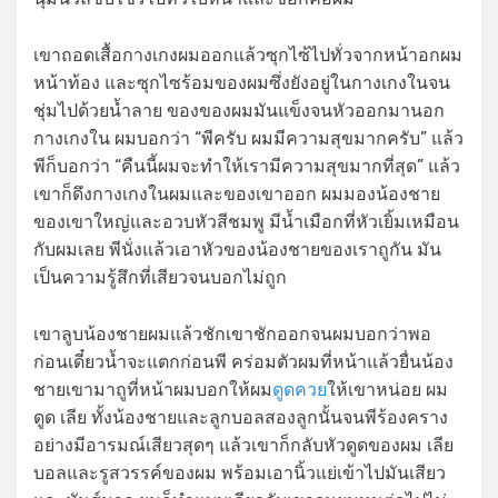
เขาถอดเสื้อกางเกงผมออกแล้วซุกไซ้ไปทั่วจากหน้าอกผม
หน้าท้อง และซุกไซร้อมของผมซึ่งยังอยู่ในกางเกงในจน
ชุ่มไปด้วยน้ำลาย ของของผมมันแข็งจนหัวออกมานอก
กางเกงใน ผมบอกว่า “พีครับ ผมมีความสุขมากครับ” แล้ว
พีก็บอกว่า “คืนนี้ผมจะทำให้เรามีความสุขมากที่สุด” แล้ว
เขาก็ดึงกางเกงในผมและของเขาออก ผมมองน้องชาย
ของเขาใหญ่และอวบหัวสีชมพู มีน้ำเมือกที่หัวเยิ้มเหมือน
กับผมเลย พีนั่งแล้วเอาหัวของน้องชายของเราถูกัน มัน
เป็นความรู้สึกที่เสียวจนบอกไม่ถูก
เขาลูบน้องชายผมแล้วชักเขาชักออกจนผมบอกว่าพอ
ก่อนเดี๋ยวน้ำจะแตกก่อนพี คร่อมตัวผมที่หน้าแล้วยื่นน้อง
ชายเขามาถูที่หน้าผมบอกให้ผม
ดูดควย
ให้เขาหน่อย ผม
ดูด เลีย ทั้งน้องชายและลูกบอลสองลูกนั้นจนพีร้องคราง
อย่างมีอารมณ์เสียวสุดๆ แล้วเขาก็กลับหัวดูดของผม เลีย
บอลและรูสวรรค์ของผม พร้อมเอานิ้วแย่เข้าไปมันเสียว