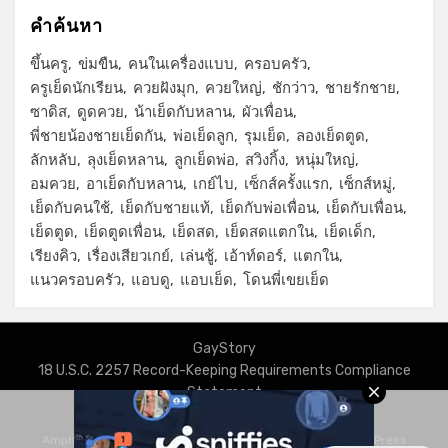
คำค้นหา
ขึ้นครู
ข่มขืน
คนในเครื่องแบบ
ครอบครัว
ครูเย็ดนักเรียน
ควยฝังมุก
ควยใหญ่
ชักว่าว
ชายรักชาย
ซาดิส
ดูดควย
น้าเย็ดกับหลาน
ผัวเพื่อน
พี่ชายน้องชายเย็ดกัน
พ่อเย็ดลูก
รุมเย็ด
ลองเย็ดตูด
ลักหลับ
ลุงเย็ดหลาน
ลูกเย็ดพ่อ
สวิงกิ้ง
หนุ่มใหญ่
อมควย
อาเย็ดกับหลาน
เกย์ไบ
เซ็กส์ครั้งแรก
เซ็กส์หมู่
เย็ดกับคนใช้
เย็ดกับชายแท้
เย็ดกับพ่อเพื่อน
เย็ดกับเพื่อน
เย็ดตูด
เย็ดตูดเพื่อน
เย็ดสด
เย็ดสดแตกใน
เย็ดเด็ก
เรียงคิว
เรื่องเสียวเกย์
เล่นชู้
เอ้าท์ดอร์
แตกใน
แนวครอบครัว
แอบดู
แอบเย็ด
โดนพี่เขยเย็ด
GayStory
18 U.S.C. 2257 Record-Keeping Requirements Compliance
Statement
Privacy Policy
Amphibious Theme by
TemplatePocket
⋅
Powered by
WordPress