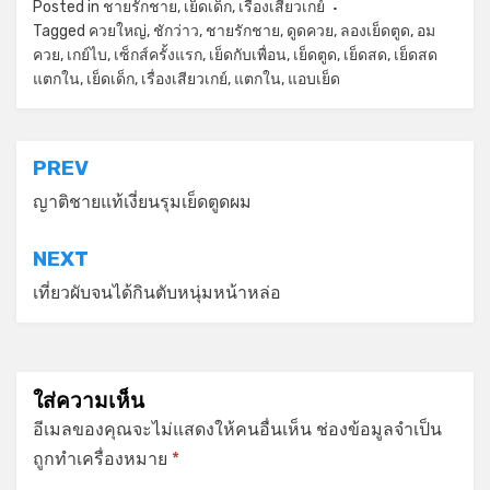
Posted in
ชายรักชาย
,
เย็ดเด็ก
,
เรื่องเสียวเกย์
Tagged
ควยใหญ่
,
ชักว่าว
,
ชายรักชาย
,
ดูดควย
,
ลองเย็ดตูด
,
อม
ควย
,
เกย์ไบ
,
เซ็กส์ครั้งแรก
,
เย็ดกับเพื่อน
,
เย็ดตูด
,
เย็ดสด
,
เย็ดสด
แตกใน
,
เย็ดเด็ก
,
เรื่องเสียวเกย์
,
แตกใน
,
แอบเย็ด
แนะแนว
PREV
เรื่อง
ญาติชายแท้เงี่ยนรุมเย็ดตูดผม
NEXT
เที่ยวผับจนได้กินตับหนุ่มหน้าหล่อ
ใส่ความเห็น
อีเมลของคุณจะไม่แสดงให้คนอื่นเห็น
ช่องข้อมูลจำเป็น
ถูกทำเครื่องหมาย
*