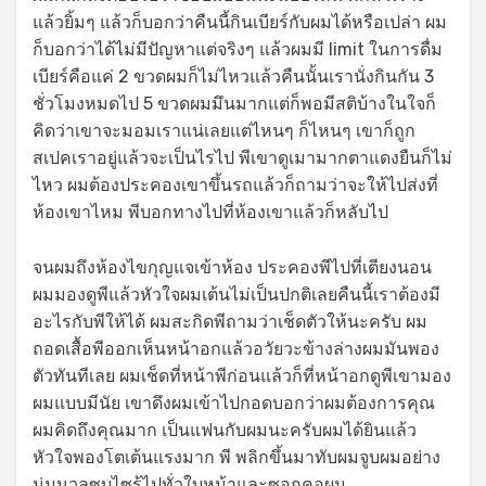
แล้วยิ้มๆ แล้วก็บอกว่าคืนนี้กินเบียร์กับผมได้หรือเปล่า ผม
ก็บอกว่าได้ไม่มีปัญหาแต่จริงๆ แล้วผมมี limit ในการดื่ม
เบียร์คือแค่ 2 ขวดผมก็ไม่ไหวแล้วคืนนั้นเรานั่งกินกัน 3
ชั่วโมงหมดไป 5 ขวดผมมึนมากแต่ก็พอมีสติบ้างในใจก็
คิดว่าเขาจะมอมเราแน่เลยแต่ไหนๆ ก็ไหนๆ เขาก็ถูก
สเปคเราอยู่แล้วจะเป็นไรไป พีเขาดูเมามากตาแดงยืนก็ไม่
ไหว ผมต้องประคองเขาขึ้นรถแล้วก็ถามว่าจะให้ไปส่งที่
ห้องเขาไหม พีบอกทางไปที่ห้องเขาแล้วก็หลับไป
จนผมถึงห้องไขกุญแจเข้าห้อง ประคองพีไปที่เตียงนอน
ผมมองดูพีแล้วหัวใจผมเต้นไม่เป็นปกติเลยคืนนี้เราต้องมี
อะไรกับพีให้ได้ ผมสะกิดพีถามว่าเช็ดตัวให้นะครับ ผม
ถอดเสื้อพีออกเห็นหน้าอกแล้วอวัยวะข้างล่างผมมันพอง
ตัวทันทีเลย ผมเช็ดที่หน้าพีก่อนแล้วก็ที่หน้าอกดูพีเขามอง
ผมแบบมีนัย เขาดึงผมเข้าไปกอดบอกว่าผมต้องการคุณ
ผมคิดถึงคุณมาก เป็นแฟนกับผมนะครับผมได้ยินแล้ว
หัวใจพองโตเต้นแรงมาก พี พลิกขึ้นมาทับผมจูบผมอย่าง
นุ่มนวลซบไซร้ไปทั่วใบหน้าและซอกคอผม