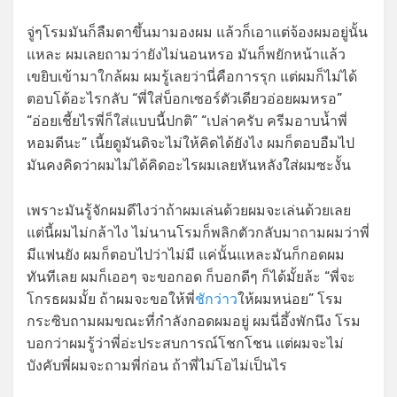
จู่ๆโรมมันก็ลืมตาขึ้นมามองผม แล้วก็เอาแต่จ้องผมอยู่นั้น
แหละ ผมเลยถามว่ายังไม่นอนหรอ มันก็พยักหน้าแล้ว
เขยิบเข้ามาใกล้ผม ผมรู้เลยว่านี่คือการรุก แต่ผมก็ไม่ได้
ตอบโต้อะไรกลับ “พี่ใส่บ็อกเซอร์ตัวเดียวอ่อยผมหรอ”
“อ่อยเชี้ยไรพี่ก็ใส่แบบนี้ปกติ” “เปล่าครับ ครีมอาบน้ำพี่
หอมดีนะ” เนี้ยดูมันดิจะไม่ให้คิดได้ยังไง ผมก็ตอบอืมไป
มันคงคิดว่าผมไม่ได้คิดอะไรผมเลยหันหลังใส่ผมซะงั้น
เพราะมันรู้จักผมดีไงว่าถ้าผมเล่นด้วยผมจะเล่นด้วยเลย
แต่นี้ผมไม่กล้าไง ไม่นานโรมก็พลิกตัวกลับมาถามผมว่าพี่
มีแฟนยัง ผมก็ตอบไปว่าไม่มี แค่นั้นแหละมันก็กอดผม
ทันทีเลย ผมก็เออๆ จะขอกอด ก็บอกดีๆ ก็ได้มั้ยล้ะ “พี่จะ
โกรธผมมั้ย ถ้าผมจะขอให้พี่
ชักว่าว
ให้ผมหน่อย” โรม
กระซิบถามผมขณะที่กำลังกอดผมอยู่ ผมนี่อึ้งพักนึง โรม
บอกว่าผมรู้ว่าพี่อ่ะประสบการณ์โชกโชน แต่ผมจะไม่
บังคับพี่ผมจะถามพี่ก่อน ถ้าพี่ไม่โอไม่เป็นไร