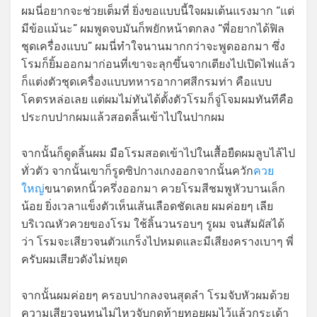
ผมนี่อยากจะช่วยเต็มที่ ยิ่งขอแบบนี้ใจผมเต้นแรงมาก “แต่
มีข้อแม้นะ” ผมพูดจบมันก็พยักหน้าตกลง “พี่อยากได้ฟิล
ชุดเครื่องแบบ” ผมนี่ทำใจนานมากกว่าจะพูดออกมา ซึ่ง
โรมก็ยิ้มออกมาก่อนที่เขาจะลุกขึ้นจากเตียงไปเปิดไฟแล้ว
ก็แต่งตัวชุดเครื่องแบบทหารอากาศสีกรมท่า คือแบบ
โคตรหล่อเลย แต่ผมไม่ทันได้ตั้งตัวโรมก็จู่โจมผมทันทีคือ
ประกบปากผมแล้วสอดลิ้นเข้าไปในปากผม
จากนั้นก็ดูดลิ้นผม มือโรมสอดเข้าไปในเสื้อยืดผมลูบไล้ไป
ทั่วตัว จากนั้นเขาก็รูดซิปกางเกงออกจากนั้นควัก
ควย
ใหญ่
ขนาดหกนิ้วครึ่งออกมา ควยโรมสีชมพูหัวบานเล็ก
น้อย ยิ่งเวลาแข็งตัวเห็นเส้นเลือดชัดเลย ผมค่อยๆ เลีย
บริเวณหัวควยของโรม ใช้ลิ้นวนรอบๆ รูผม จนสัมผัสได้
ว่า โรมจะเสียวจนตัวแกร็งไปหมดและมีเสียงครางเบาๆ พี่
ครับผมเสียวดังไม่หยุด
จากนั้นผมค่อยๆ ครอบปากลงจนสุดลำ โรมจับหัวผมด้วย
ความเสียวจนทนไม่ไหวจับกดท้ายทอยผมไว้แล้วกระเด้า