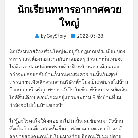
นักเรียนทหารอากาศควย
ใหญ่
Posted
by
GayStory
2022-03-28
on
นักเรียนนายร้อยส่วนใหญ่จะอยู่กับกฎเกณฑ์ระเบียบของ
ทหาร และต้องนอนรวมกับคนเยอะๆ ส่วนมากก็แทบจะ
ไม่มีเวลาปลดปล่อยเพราะต้องฝึกหนักหลายเดือน และ
กว่าจะปล่อยกลับบ้านก็นานพอสมควร วันนั้นวันศุกร์
หรรษาผมเพิ่งเลิกงานจากบริษัทห้าโมงเย็นก็ขับรถไปบ้าน
ป้าแถวภาษีเจริญ เพราะกลับไปกินข้าวที่บ้านประหยัดเงิน
ใกล้สิ้นเดือน คอนโดผมอยู่แถวพระราม 9 ซึ่งบ้านที่ผม
กำลังจะไปเป็นบ้านของป้า
ไม่รู้อะไรดลใจให้ผมอยากไปวันนั้น ผมขับรถมาถึงบ้าน
ซึ่งเป็นบ้านเดี่ยวสองชั้นที่สภาพก็ตามกาลเวลา ป้าแกมี
ลูกชายสองคนคนโตเรียนนายร้อย อีกคนเรียนม.ปลาย