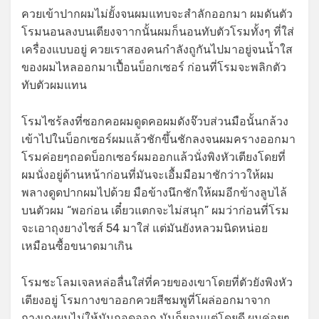
ควยเข้าปากผมไม่ยั้งจนผมแทบจะสำลักออกมา ผมดันตัว
โรมนอนลงบนเตียงจาากนั้นผมก็นอนทับตัวโรมทั้งๆ ที่ใส่
เครื่องแบบอยู่ ควยเราสองคนกำลังถูกันไปมาอยู่จนน้ำใส
ของผมไหลออกมาเปื้อนบ็อกเซอร์ ก่อนที่โรมจะพลิกตัว
ทับตัวผมแทน
โรมไซร้ลงที่ซอกคอผมดูดคอผมดังจ๊วบส่วนมือนั้นกล้วง
เข้าไปในบ็อกเซอร์ผมแล้วชักขึ้นชักลงจนผมครางออกมา
โรมค่อยๆถอดบ็อกเซอร์ผมออกแล้วนั่งพิงหัวเตียงโดยที่
ผมนั่งอยู่ด้านหน้าก่อนที่มันจะเอื้มมือมาชักว่าวให้ผม
พลางดูดปากผมไปด้วย มือข้างนึกชักให้ผมอีกข้างลูบไล้
บนตัวผม “พอก่อน เดี๋ยวแตกจะไม่สนุก” ผมว่าก่อนที่โรม
จะเอาถุงยางไซส์ 54 มาใส่ แต่มันยังหลวมนิดหน่อย
เหมือนซื้อขนาดมาเกิน
โรมชะโลมเจลหล่อลื่นใส่ที่ควยของเขาโดยที่ตัวยังพิงหัว
เตียงอยู่ โรมกางขาออกควยสีชมพูที่โผล่ออกมาจาก
กางเกงผมไม่ให้มันถอดออก มันก็ยอมแต่โดยดี ผมค่อยๆ