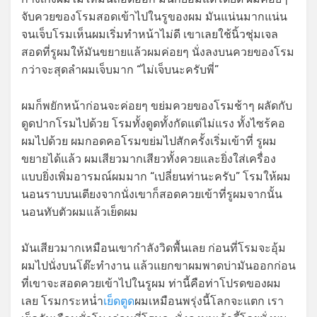
จับควยของโรมสอดเข้าไปในรูของผม มันแน่นมากแน่น
จนเจ็บโรมเห็นผมเริ่มทำหน้าไม่ดี เขาเลยใช้นิ้วชุ่มเจล
สอดที่รูผมให้มันขยายแล้วผมค่อยๆ นั่งลงบนควยของโรม
กว่าจะสุดลำผมเจ็บมาก “ไม่เจ็บนะครับพี่”
ผมก็พยักหน้าก่อนจะค่อยๆ ขย่มควยของโรมช้าๆ ผลัดกับ
ดูดปากโรมไปด้วย โรมทั้งดูดทั้งกัดแต่ไม่แรง ทั้งไซร้คอ
ผมไปด้วย ผมกอดคอโรมขย่มไปสักครั้งเริ่มเข้าที่ รูผม
ขยายได้แล้ว ผมเสียวมากเสียวทั้งควยและยิ่งใส่เครื่อง
แบบยิ่งเพิ่มอารมณ์ผมมาก “เปลี่ยนท่านะครับ” โรมให้ผม
นอนราบบนเตียงจากนั่งเขาก็สอดควยเข้าที่รูผมจากนั้น
นอนทับตัวผมแล้วเย็ดผม
มันเสียวมากเหมือนเขากำลังวิดพื้นเลย ก่อนที่โรมจะอุ้ม
ผมไปนั่งบนโต๊ะทำงาน แล้วแยกขาผมพาดบ่ามันออกก่อน
ที่เขาจะสอดควยเข้าไปในรูผม ท่านี้คือท่าโปรดของผม
เลย โรมกระหน่ำ
เย็ดตูด
ผมเหมือนพรุ่งนี้โลกจะแตก เรา