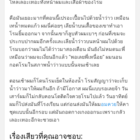
ไหลเลอะเทอะทั้งหน้าผมและเสื้อผ้าของโรม
คือมันเยอะมากที่ตอนนี้เปรอะเปื้อนไปด้วยน้ำว่าว เหมือน
เทน้ำหมดแก้ว ผมนี่ค่อยๆ เลียน้ำบนเสื้อของเขาทำเอา
โรมยิ้มออกมา จากนั้นเขาก็ลูบหัวผมเบาๆ ก่อนที่เขมจะ
ประกบปากผมอีกครั้งและเลียน้ำว่าวบนหน้าผมไปด้วย
โรมบอกว่าผมไม่ได้ว่าวมาสองเดือน มันยังไม่หมดนะพี่
เหมือนว่าผมจะเงี่ยนอีกแล้ว “พอเลยพี่เหนื่อย” ผมนอน
กอดโรมในสภาพน้ำว่าวแบบนั้นจนเช้าเลย
ตอนเช้าผมก็โดนโรมเย็ดในห้องน้ำ โรมสัญญาว่าจะเก็บ
น้ำว่าวมาให้ผมกินอีก ถ้ามีโอกาส ผมนี่แบบรอเลยจ้า วัน
เสาร์ผมก็ไม่กลับคอนโดติดใจควยโรมไปแล้ว วันอาทิตย์
ผมก็ไปส่งมันที่โรงเรียน แต่ก่อนส่งมันให้ผม
อมควย
ให้คา
ชุดแบบนั้นอีกรอบ แต่มันถอดกางเกงออกนะเพราะกลัว
เลอะเทอะอีกจะซวยเอา
เรื่องเสียวที่คุณอาจชอบ: