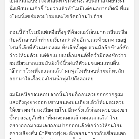
เย็ดกันเกือบชั่วโมงก่อนที่โรมจะนั่งลงบนเก้าอี้โดยนั่งผม
นั่งเทียนบนเก้าอี้ “ผมว่าแล้วทำไมมีแต่คนอยากเย็ดพี่ พี่แม่
ง” ผมนั่งขย่มควยโรมและไซร้คอโรมไปด้วย
ตอนนี้ตัวโรมมีแต่เหงื่อทั้งๆ ที่ห้องแอร์เย็นมาก กลิ่นเหงื่อ
กับครีมอาบน้ำทำผมเงี่ยนกว่าเดิมอีก ขณะที่ขย่มควยอยู่
โรมก็เลียที่หัวนมของผม ทั้งเลียทั้งดูด ส่วนมืออีกข้างก็ชัก
ว่าวให้ผมด้วย แต่ชักแบบแบล็กแฮนด์ที่คว่ำมือลงชักว่าว
ผมเสียวมากแถมมันยังใช้นิ้วฝนที่หัวผมจนผมแทบดิ้น
“อ๊าาาาโรมพี่จะแตกแล้ว” ผมพูดไม่ทันจบน่ำผมก็ทะลัก
ออกมาใส่เสื้อของโรมน้ำพุ่งไปถึงคอเลย
ผมนี่เหนื่อยจนหอบ จากนั้นโรมก็ถอนควยออกจากรูผม
และดึงถุงยางออก เขานอนลงบนเตียงแล้วให้ผมอมควย
ให้เขา ผมก้มลงเลียควยโรมอีกครั้งแล้วก็อมควยของเขา
ขึ้นๆ ลงอยู่สักพัก “พี่ผมจะแตกแล้ว ผมแตกแล้ว” โรม
ครางออกมาผมเลยถอนปากออกแล้วชักว่าวให้จนโรม
ครางเสียงสั่น น่ำสีขาวพุ่งทะลักออกมาราวกับเขื่อนแตก