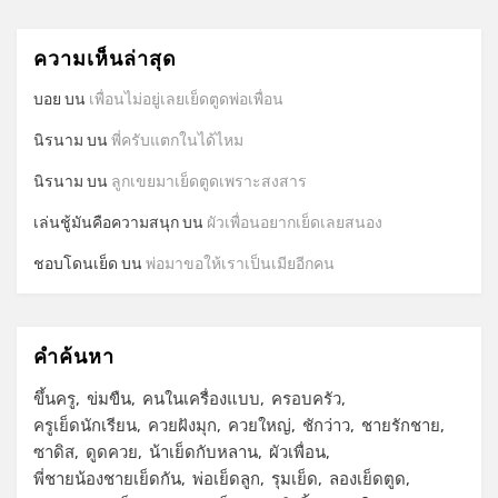
ความเห็นล่าสุด
บอย
บน
เพื่อนไม่อยู่เลยเย็ดตูดพ่อเพื่อน
นิรนาม
บน
พี่ครับแตกในได้ไหม
นิรนาม
บน
ลูกเขยมาเย็ดตูดเพราะสงสาร
เล่นชู้มันคือความสนุก
บน
ผัวเพื่อนอยากเย็ดเลยสนอง
ชอบโดนเย็ด
บน
พ่อมาขอให้เราเป็นเมียอีกคน
คำค้นหา
ขึ้นครู
ข่มขืน
คนในเครื่องแบบ
ครอบครัว
ครูเย็ดนักเรียน
ควยฝังมุก
ควยใหญ่
ชักว่าว
ชายรักชาย
ซาดิส
ดูดควย
น้าเย็ดกับหลาน
ผัวเพื่อน
พี่ชายน้องชายเย็ดกัน
พ่อเย็ดลูก
รุมเย็ด
ลองเย็ดตูด