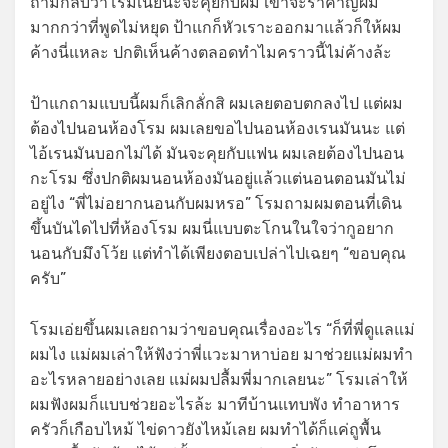
ถามกลับว่าโรมเนี้ยนะจะคุยกับผม เขาจะรำคาญผม
มากกว่าที่พูดไม่หยุด ป้าแกก็หัวเราะออกมาแล้วก็ให้ผม
ค้างนี่แหละ ปกติเห็นค้างตลอดทำไมคราวนี้ไม่ค้างล้ะ
ป้าแกถามแบบนี้ผมก็เลิกลั่กสิ ผมเลยตอบตกลงไป แต่ผม
ต้องไปนอนห้องโรม ผมเลยขอไปนอนห้องเรนมันนะ แต่
ไอ้เรนมันบอกไม่ได้ มันจะคุยกับแฟน ผมเลยต้องไปนอน
กะโรม ซึ่งปกติผมนอนห้องมันอยู่แล้วแต่นอนตอนมันไม่
อยู่ไง “พี่ไม่อยากนอนกับผมหรอ” โรมถามผมตอนที่เดิน
ขึ้นบันไดไปที่ห้องโรม ผมนี่แบบตะโกนในใจว่ากูอยาก
นอนกับมึงโว้ย แต่ทำได้เพียงตอบเปล่าไปเฉยๆ “ขอบคุณ
ครับ”
โรมเอ่ยขึ้นผมเลยถามว่าขอบคุณเรื่องอะไร “ก็ที่พี่ดูแลแม่
ผมไง แม่ผมเล่าให้ฟังว่าพี่แวะมาหาบ่อย มาช่วยแม่ผมทำ
อะไรหลายอย่างเลย แม่ผมปลื้มพี่มากเลยนะ” โรมเล่าให้
ผมฟังผมก็แบบช่วยอะไรล้ะ มาทีบ้านแทบพัง ทำอาหาร
ครัวก็เกือบไหม้ ไข่ดาวยังไหม้เลย ผมทำได้ก็แค่ถูพื้น