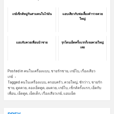
เกย์เซ็กส์หมู่กันสามคนในไร่มัน
แอบเสียวกับพ่อเลี้ยงตำรวจควย
ใหญ่
แอบจับควยเพื่อนน้าชาย
รุกโดนเย็ดครั้งแรกก็เจอควยใหญ่
เลย
Posted in
คนในเครื่องแบบ
,
ชายรักชาย
,
เกย์ไบ
,
เรื่องเสียว
เกย์
Tagged
คนในเครื่องแบบ
,
ครอบครัว
,
ควยใหญ่
,
ชักว่าว
,
ชายรัก
ชาย
,
ดูดควย
,
ลองเย็ดตูด
,
อมควย
,
เกย์ไบ
,
เซ็กส์ครั้งแรก
,
เย็ดกับ
เพื่อน
,
เย็ดตูด
,
เย็ดเด็ก
,
เรื่องเสียวเกย์
,
แอบเย็ด