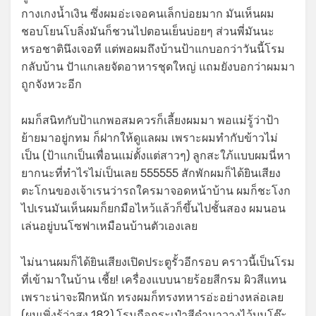
กางเกงน้ำเงิน ซึ่งผมอ่ะเจอคนเล็กบ่อยมาก มันเห็นผม
ชอบโยนโบลิ่งมันก็ชวนไปตอนเย็นบ่อยๆ ส่วนพี่มันนะ
หรอชาตินึงเจอที แต่พอผมถึงบ้านป้าแกบอกว่าวันนี้โรม
กลับบ้าน ปัาแกเลยจัดอาหารชุดใหญ่ แถมยังบอกว่าผมมา
ถูกจังหวะอีก
ผมก็สนิทกับป้าแกพอสมควรก็เลี้ยงผมมา พอแม่รู้ว่าป้า
ย้ายมาอยู่กทม ก็ฝากให้ดูแลผม เพราะผมทำกับข้าวไม่
เป็น (ป้าแกเป็นเพื่อนแม่ตั้งแต่สาวๆ) ลูกสะใภ้แบบผมนี่หา
ยากนะที่ทำไรไม่เป็นเลย 555555 สักพักผมก็ได้ยินเสียง
ตะโกนของเจ้าเรนว่ารถใครมาจอดหน้าบ้าน ผมก็ชะโงก
ไปเรนมันเห็นผมก็ยกมือไหว้แล้วก็ขึ้นไปชั้นสอง ผมนอน
เล่นอยู่บนโซฟาเหมือนบ้านตัวเองเลย
ไม่นานผมก็ได้ยินเสียงเปิดประตูรั้วอีกรอบ คราวนี้เป็นโรม
ที่เข้ามาในบ้าน เชี้ย! เครื่องแบบนายร้อยสีกรม ผิวสีแทน
เพราะน่าจะฝึกหนัก ทรงผมก็ทรงทหารอ่ะอย่างหล่อเลย
(ผมเพิ่งรู้ว่าสูง 182) โรมถือกระเป๋าสีดำมาวางไว้บนโต๊ะ