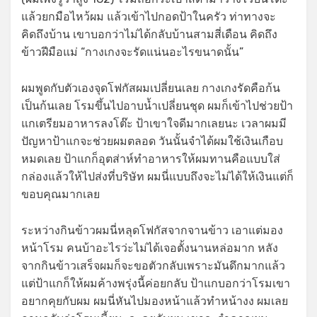
แล้วยกมือไหว้ผม แล้วเข้าไปกอดป้าในครัว ท่าทางจะ
คิดถึงบ้าน เขาบอกว่าไม่ได้กลับบ้านสามสี่เดือน คิดถึง
ข้าวฝีมือแม่ “กางเกงจะรัดแน่นอะไรขนาดนั้น”
ผมพูดกับตัวเองจุดโฟกัสผมเปลี่ยนเลย กางเกงรัดคือก้น
เป็นก้นเลย โรมขึ้นไปอาบน้ำเปลี่ยนชุด ผมก็เข้าไปช่วยป้า
แกเตรียมอาหารลงโต๊ะ ป้าเขาใจดีมากเลยนะ เวลาผมมี
ปัญหาป้าแกจะช่วยผมตลอด วันนั้นจำได้ผมใช้เงินเกือบ
หมดเลย ป้าแกก็อุตส่าห์ทำอาหารให้ผมทานคือแบบใส่
กล่องแล้วให้ไปส่งที่บริษัท ผมนี่แบบถึงจะไม่ได้ให้เงินแต่ก็
ขอบคุณมากเลย
ระหว่างกินข้าวผมนี่หลุดโฟกัสจากจานข้าว เอาแต่มอง
หน้าโรม คนบ้าอะไรว่ะไม่ได้เจอตั้งนานหล่อมาก หลัง
จากกินข้าวเสร็จผมก็จะขอตัวกลับเพราะมันดึกมากแล้ว
แต่ป้าแกก็ให้ผมค้างพรุ่งนี้ค่อยกลับ ป้าแกบอกว่าโรมเขา
อยากคุยกับผม ผมนี่หันไปมองหน้าแล้วทำหน้างง ผมเลย