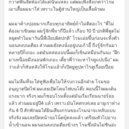
กวาดพื้นจัดห้องได้แค่นั้นแหละ แต่ผมเพิ่งสังเกตว่าโรม
เอาเสื้อผมมาใส่ เพราะในตู้ส่วนใหญ่เป็นเสื้อผ้าผม
ผมมาค้างบ่อยมากเกือบทุกอาทิตย์ถ้าไม่ติดอะไร “พี่ไม่
ต้องมาเขินผม ผมรู้จักพี่มากี่ปีแล้ว เกือบ 10 ปี ปกติพี่พูดไม่
หยุดทำไมมาวันนี้พี่เงียบผิดปกติ” โรมเอ่ยขึ้นก่อนจะทิ้งตัว
นอนลงบนเตียง ส่วนผมยังคงนั่งอยู่บนเก้าอี้ ถึงรู้จักกันมา
หลายปีก็เถอะ แต่มันหล่อแบบนี้ผมก็เขินเหมือนกันนะ “ฝึก
มาเหนื่อยมึงนอนพักเถอะ เดี๋ยวพี่ว่าจะหาไรดูแปบนึง” ผม
ว่าแล้วก็หันหลังให้โรมแล้วก็เปิดยูทูปหาไรดูเรื่อยเปื่อย
ผมไม่ลืมที่จะใส่หูฟังเพื่อไม่ให้รบกวนอีกฝ่าย โรมขอ
อนุญาตปิดไฟ ผมเลยเปิดโคมไฟบนโต๊ะ ตอนนี้ใจผมเต้น
แรงมาก จริงๆ ผมก็ชอบโรมตั้งแต่มันเริ่มเรียนนายร้อย
แล้ว ส่วนผมอยู่ปี4 แล้ว เพราะมันโคตรเท่เลย อายุเราห่าง
กัน 4 ปี สักพักผมได้ยินเสียงกรนของโรมน่าจะหลับแบบ
จริงจัง ผมเลยปิดหน้าจอโน็ตบุ้คลงแล้ว เตรียมตัวไปอาบ
น้ำเข้านอน ผมนอนลงบนเตียงข้างๆ โรมซึ่งมันไม่ชินอ่ะ