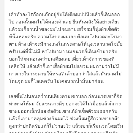
เค้าทำอะไรก๊อกแก๊กอยู่กับใต้เตียงแปปนึงแล้วก็เดินออก
ไป ตอนนั้นผมไม่ได้มองเค้าเลย ยืนหันหลังให้อย่างเดียว
แล้วผมก็อาบน้ำของผมไป จนอาบเสร็จผมก็นุ่งผ้าเช็ดตัว
ทีนี้แหละครับ ความโง่ของผมเอง คือเคยไปนวดอะโรมา
ตามห้าง เค้าจะมีกางเกงในกระดาษให้นุ่งเวลานวดใช่มั้ย
ครับ แต่ที่นี่ไม่มี หาไปหามา หมอนวดก็เดินเข้ามาครับ
บอกให้ผมนอนคว่ำบนเตียงเลย เดี๋ยวเค้าจัดการของที่
เหลือให้ แล้วเค้าก็เอาเสื้อผ้าผมไปแขวน ผมถามว่าไม่มี
กางเกงในกระดาษให้หรอ? เค้าบอกว่าใส่แล้วมันนวดไม่
โดนจุด ผมก็โอเคครับ ไม่เคยนวกน้ำมั้นมาก่อน
เลยขึ้นไปนอนคว่ำบนเตียงตามเขาบอก ก่อนนวดเขาก็จัด
ท่าทางให้ผม จับแขนวางดีๆ บอกจะได้ไม่เมื่อยแล้วก็กาง
ขาผมออกเล็กน้อย ต่อด้วยเขาแก้ผ้าเช็ดตัวผมออกครับ
แล้วก็เอามาคลุมช่วงก้นผมไว้ ช่วงนี้ผมรู้สึกว่าเขายกผ้า
สูงกว่าปกติครับแต่ก็ไม่ว่าอะไร แล้วเขาก็เริ่มนวดโดยเริ่ม