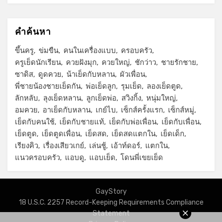
คำค้นหา
ขึ้นครู
ข่มขืน
คนในเครื่องแบบ
ครอบครัว
ครูเย็ดนักเรียน
ควยฝังมุก
ควยใหญ่
ชักว่าว
ชายรักชาย
ซาดิส
ดูดควย
น้าเย็ดกับหลาน
ผัวเพื่อน
พี่ชายน้องชายเย็ดกัน
พ่อเย็ดลูก
รุมเย็ด
ลองเย็ดตูด
ลักหลับ
ลุงเย็ดหลาน
ลูกเย็ดพ่อ
สวิงกิ้ง
หนุ่มใหญ่
อมควย
อาเย็ดกับหลาน
เกย์ไบ
เซ็กส์ครั้งแรก
เซ็กส์หมู่
เย็ดกับคนใช้
เย็ดกับชายแท้
เย็ดกับพ่อเพื่อน
เย็ดกับเพื่อน
เย็ดตูด
เย็ดตูดเพื่อน
เย็ดสด
เย็ดสดแตกใน
เย็ดเด็ก
เรียงคิว
เรื่องเสียวเกย์
เล่นชู้
เอ้าท์ดอร์
แตกใน
แนวครอบครัว
แอบดู
แอบเย็ด
โดนพี่เขยเย็ด
GayStory
18 U.S.C. 2257 Record-Keeping Requirements Compliance
Statement