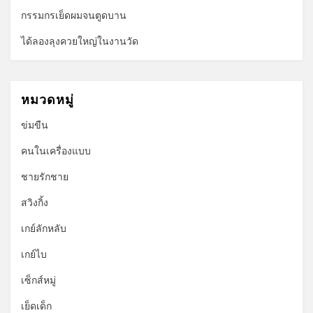
กรรมกรเย็ดผมจนตูดบาน
ได้ลองลุงควยใหญ่ในงานวัด
หมวดหมู่
ข่มขืน
คนในเครื่องแบบ
ชายรักชาย
สวิงกิ้ง
เกย์ลักหลับ
เกย์ไบ
เซ็กส์หมู่
เย็ดเด็ก