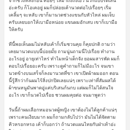
จากช่วงหลังก่อน ค่อยๆ ไล่มาถึงถึงเอว นวกแบบรีดเส้น
อ่ะครับ ก็โอเคอยู่ ผมก็ปล่อยเค้านวดต่อไปเรื่อยๆ เริ่ม
เคลิ้มๆ จะหลับ เขาก็มานวดช่วงแขนกับหัวไหล่ ผมเจ็บ
ครับเลยบอกให้เบามือหน่อย แขนผมอักเสบ เขาก็เบามือ
ให้ครับ
ทีนี้พอเห็นผมไม่หลับเค้าก็เริ่มชวนคุย ก็คุยปกติ ถามว่า
เคยมานวดแบบนี้บ่อยมั้ย ถามนู่นถามนี่ไปเรื่อย ทำงาน
อะไรอยู่ อายุเท่าไหร่ ทำไมหน้าเด็กจัง ยอผมสารพัด ผมก็
ตอบไปเรื่อยอะครับ เพราะดูคำถามก็ไม่มีอะไร จนเขา
นวดข้างบนเสร็จก็ลงมานวดที่ขา เขาเปิดผ้าผมออก ตอน
นี้รู้สึกว่าก้นผมไร้สิ่งปกปิดเลยแน่ๆ เพราะเท่าที่สัมผสได้
ผ้าขนหนูมันพาดอู่แค่บริเสนก้นกบ แต่ผมก็ไม่ได้สนใจ
อะไร เขาก็นวดไปเรื่อย ชวนผมคุยต่อ จนมาพูดว่า
วันนี้ถ้าผมเลือกหมอนวดผู้หญิง เขาต้องไม่ได้ลูกค้าแน่ๆ
เพราะคนเงียบมาก ผมก็ถามกลับไปว่า มันไม่ได้จัดตาม
คิวหรอกหรอ เค้าก็บอกว่า ถ้านวดแผนไทยกับฝ่าเท้าอ่ะ