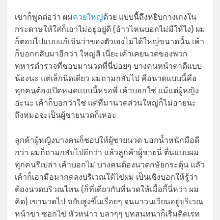
เขาก็พูดต่อว่า ผม
ควยใหญ่
ด้วย แบบนี้ถึงหยิบกางเกงใน
กระดาษให้ใส่ก็เอาไม่อยู่อยู่ดี (อ้าวไหนบอกไม่มีให้ไง) ผม
ก็ตอบไปแบบแก้เขินว่าของตัวเองไม่ได้ใหญ่ขนาดนั้น เค้า
ก็บอกกลับมาอีกว่า ใหญ่สิ เนี่ยะเค้าเคยนวดของพวก
ทหารตำรวจที่ชอบมานวดที่นี่บ่อยๆ บางคนหน้าตาดีแบบ
น้องนะ แต่เล็กนิดเดียว ผมถามกลับไป คือนวดแบบนี้คือ
ทุกคนต้องเปิดหมดแบบนี้หรอพี่ เค้าบอกใช่ แม้แต่ผู้หญิง
อ่ะนะ เค้าก็บอกว่าใช่ แต่ที่มานวดส่วนใหญ่ก็ไม่อายนะ
ถึงหมอจะเป็นผู้ชายนวดก็เหอะ
ลูกค้าผู้หญิงบางคนก็ชอบให้ผู้ชายนวด บอกน้ำหนักมือดี
กว่า ผมก็ถามกลับไปอีกว่า แล้วลูกค้าผู้ชายนี่ ตื่นแบบผม
ทุกคนรึเปล่า เค้าบอกไม่ บางคนต้องนวดกษัยกระตุ้น แลัว
เค้าก็เอามือมากดลงบริเวณใต้ไข่ผม เป็นเชิงบอกให้รู้ว่า
ต้องนวดบริวณไหน (ก็ที่เดียวกับที่นวดให้เมื้อกี้นี่หว่า ผม
คิด) เขานวดไป ขยับสูงขึ้นเรื่อยๆ จนมาวนเวียนอยู่บริเวณ
หน้าขา ซอกไข่ หัวหน่าว บลาๆๆ บทสนทนาก็เริ่มติดเรท