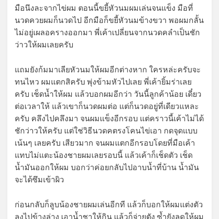
มือนึงละจากไข่ผม ตอนนี้ขยี้หัวนมผมเล่นจนแข็ง มือที่
นวดควยผมก็นวดไป อีกมือก็ขยี้หัวนมข้างขวา พอผมกลั้น
ไม่อยู่เผลอครางออกมา พี่เค้าเปลี่ยนจากนวดคลำเป็นชัก
ว่าวให้ผมเลยครับ
แถมยังก้มมาเลียหัวนมให้ผมอีกต่างหาก ใครหล่ะครับจะ
ทนไหว ผมแตกสิครับ พุ่งข้ามหัวไปเลย พี่เค้ายิ้มร่าเลย
ครับ เช็ดน้ำให้ผม แล้วบอกผมอีกว่า วันนี้ลูกค้าน้อย เดี๋ยว
ต่อเวลาให้ แล้วเขาก็นวดผมต่อ แต่ก็นวดอยู่ที่เดียวแหละ
ครับ คลึงไปคลึงมา จนผมแข็งอีกรอบ แต่คราวนี้เค้าไม่ได้
ชักว่าวให้ครับ แต่ใช่วิธีนวดคตรงโคนไข่เอา กดจุดแบบ
เน้นๆ เลยครับ เสียวมาก จนผมแตกอีกรอบโดยที่มือเค้า
แทบไม่แตะน้องชายผมเลยรอบนี้ แล้วเค้าก็เช็ดตัว เช็ด
น้ำมันออกให้ผม บอกว่าค่อยกลับไปอาบน้ำที่บ้าน น้ำมัน
จะได้ซึมเข้าผิว
ก่อนกลับก็ลูบน้องชายผมเล่นอีกที แล้วก็บอกให้ผมแต่งตัว
ลงไปข้างล่าง เอาน้ำชาให้กิน แล้วก็จ่ายตัง ซ้ำยังลดให้ผม