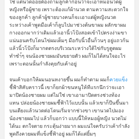
ใช่ แต่นวดออยต้องถามลูกค้าก่อนว่าจะเอาหมอนวดผู้
หญิงหรือผู้ชาย เพราะต้องแก้ผ้านวด ตามความสะดวกใจ
ของลูกค้า ลูกค้าผู้ชายบางคนก็จะเอาแต่ผู้หญิงนวด
ระหว่างเค้าพูดมือเค้าก็ลูบไปมาช่วงต้นขาผม ผลักขาผม
กางออกมากว่าเดิมแล้วเอานิ้วโป้งสอดเข้าไปตรงง่ามขา
แน่นอนครับโดนไข่ผมเต็มๆ มือกับนิ้วอื่นก็วนๆ อยู่แถวก้น
แล้วนิ้วโป้งก็มากดตรงบริเวณระหว่างใต้ไข่กับรูตูดผม
ทำซำ้ๆ จนน้องชายผมมันขยายตัว ผมก็ไม่ได้สนใจอะไร
เพราะตอนนั้นกำลังคุยกับเค้าอยู่
จนเค้าบอกให้ผมนอนหงายขึ้น ผมก็ทำตาม ผมก็
ควยแข็ง
ชี้ฟ้าสิคับคราวนี้ เขาก็ยกผ้าขนหนูให้ทีแรกนึกว่าจะเอา
มาปิดน้องชายผม แต่ไม่ใช่ เขาเอามาปิดตรงช่วงท้อง
แทน ปล่อยน้องชายผมชี้ฟ้าไว้แบบนั้น แล้วเขาก็ปีนขึ้นมา
บนเตียงแล้วนวดต่อโดนเริ่มจากช่วงขา เขานวดไปมอง
น้องชายผมไป แล้วก็บอกว่า แบบนี้ให้หมอผู้หญิง นวดไม่
ได้นะ ตกใจตาย กระตุ้นง่ายมาก ผมแน่ใจครับว่าเค้ากำลัง
พูดถึงควยผมที่แข็งชี้ฟ้าอยู่ ผมก็ได้แต่ยิ้มๆ