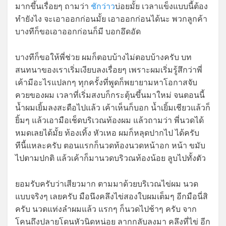
มากขึ้นเรื่อยๆ ถามว่า
ชักว่าว
บ่อยมั้ย เวลาแข็งแบบนี้ต้อง
ทำยังไง จะเอาออกก่อนมั้ย เอาออกก่อนได้นะ พวกลูกค้า
บางทีก็ขอเอาออกก่อนก็มี บอกอึดอัด
บางทีก็ขอให้พี่ช่วย ผมก็ตอบบ้างไม่ตอบบ้างครับ บท
สนทนาของเราเริ่มเงียบลงเรื่อยๆ เพราะผมเริ่มรู้สึกว่าพี่
เค้ามีอะไรแปลกๆ ทุกครั้งที่พูดก็พยายามหาโอกาสจับ
ควยของผม เวลาที่เริ่มสงบก็กระตุ้นขึ้นมาใหม่ จนตอนนี้
น้ำผมเยิ้มลงสะดือไปแล้ว เค้าเห็นก็บอก น้ำเยิ้มเชียวแล้วก็
ยิ้มๆ แล้วเอามือเช็ดบริเวณท้องผม แล้วถามว่า พี่นวดได้
หมดเลยได้มั้ย ท้องเทิ้ง หัวเหอ ผมก็หลุดปากไป ได้ครับ
ทีนี้แหละครับ ตอนแรกก็นวดท้องนวดหน้าอก หน้า ขมับ
ไปตามปกติ แล้วเค้าก็มานวดบริวณท้องน้อย ลูบไปทั้งตัว
ยอมรับครับว่าเสียวมาก ตามมาด้วยบริเวณไข่ผม นวด
แบบจริงๆ เลยครับ มือนึงคลึงไข่สองใบผมเต็มๆ อีกมือนี่สิ
ครับ นวดแท่งลำผมแล้ว แรกๆ ก็นวดไปช้าๆ ครับ จาก
โคนถึงปลายโดนหัวนิดหน่อย ลากกลับลงมา คลึงที่ไข่ อีก