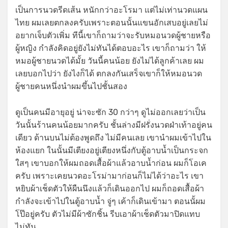
เป็นการนวดรีดเส้น หนักกว่าอะโรมา แต่ไม่เท่านวดแผน
ไทย ผมเลยตกลงครับเพราะตอนนั้นแขนอักเสบอยู่เลยไม่
อยากเจ็บตัวเพิ่ม ทีนี้เขาก็ถามว่าจะรับหมอนวดผู้ชายหรือ
ผู้หญิง กำลังคิดอยู่ยังไม่ทันได้ตอบอะไร เขาก็ถามว่า ให้
หมอผู้ชายนวดได้มั้ย วันนี้คนน้อย ยังไม่ได้ลูกค้าเลย ผม
เลยบอกไปว่า ยังไงก็ได้ ตกลงกันเสร็จเขาก็ให้หมอนวด
ผู้ชายคนหนึ่งนำผมขึ้นไปชั้นสอง
ดูเป็นคนมีอายุอยู่ น่าจะซัก 30 กว่าๆ ดูไม่ออกเลยว่าเป็น
วันนั้นร้านคนน้อยมากครับ ชั้นล่างมีฝรั่งนวดฝ่าเท้าอยู่คน
เดียว ด้านบนไม่ต้องพูดถึง ไม่มีคนเลย เขานำผมเข้าไปใน
ห้องแยก ในนั้นมีเตียงอยู่เตียงหนึ่งกับตู้อาบน้ำเป็นกระจก
ใสๆ เขาบอกให้ผมถอดเสื้อผ้าแล้วอาบน้ำก่อน ผมก็โอเค
ครับ เพราะเคยนวดอะโรม่ามาก่อนก็ไม่ได้ว่าอะไร เขา
หยิบผ้าเช็ดตัวให้ผืนนึงแล้วก็เดินออกไป ผมก็ถอดเสื้อผ้า
กำลังจะเข้าไปในตู้อาบน้ำ จู่ๆ เค้าก็เดินเข้ามา ตอนนั้ผม
โป๊อยู่ครับ ตัวไม่มีผ้าซักชิ้น รีบเอาผ้าเช็ดตัวมาปิดแทบ
ไม่ทัน