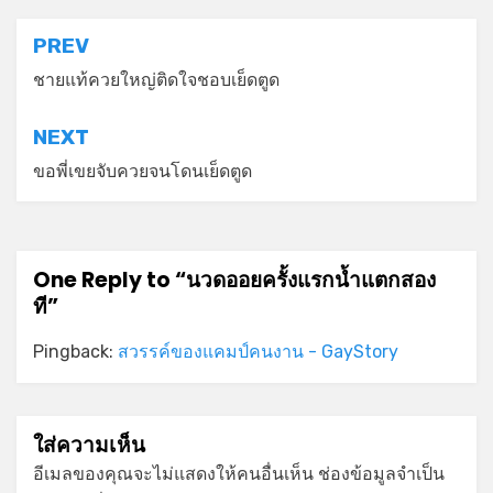
แนะแนว
PREV
เรื่อง
ชายแท้ควยใหญ่ติดใจชอบเย็ดตูด
NEXT
ขอพี่เขยจับควยจนโดนเย็ดตูด
One Reply to “นวดออยครั้งแรกน้ำแตกสอง
ที”
Pingback:
สวรรค์ของแคมป์คนงาน - GayStory
ใส่ความเห็น
อีเมลของคุณจะไม่แสดงให้คนอื่นเห็น
ช่องข้อมูลจำเป็น