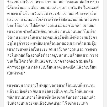
ร้องเจ็บ ผมจับเขาหงายยกขาพาดบ่ากระแทกต่ออีก คราว
นี้ร้องเจ็บอย่างเดียว บอกพอแล้วๆ เบา ผมไม่ฟัง ในขณะที่
ควยเขาก็แข็งผมจับควยตำรวจชัก เขาบอกชักแรงๆ เย็ด
แรง เขาถามผมว่าใกล้จะเสร็จหรือยัง ผมบอกอีกนาน เขา
บอกให้เอาเขาไปเย็ดกลางถนน ผมบอกไม่กล้า เขาบอก
เขาอยาก ช่วงนั้นมันดึกมากแล้ว ถนนบ้านนอกก็ไม่มีรถ
วิ่งผ่าน ผมเลยให้เขากอดคอแล้วอุ้มขึ้นที่งที่ควยผมยังคา
อยู่ในรูตำรวจ ผมหยิบเอาเสื้อนอกของเขามาด้วย ผมอุ้ม
เขากระแทกเย็ดเป็นระยะ จนมาถึงกลางถนน ผมวางเขา
ลงในท่ายกล้อ เอาเสื้อตำรวจปูบนถนน แล้วยกเขามาวาง
บนเสื้อ โคตรติ้นเต้นเลยครับ เขาครางตลอด ผมยกล้อ
ตำรวจอยู่นาน ก่อนจะเปลี่ยนมาตะแคงเย็ด แล้วก็เปลี่ยน
เป็นท่าหมา
เขาชอบมากครางไม่หยุด บอกอยากโดนแบบนี้มานาน
แล้ว ผมยิ่งเสียว จับเขาเย็ดแรงขึ้นๆ จนเริ่มใกล้แตกผม
พลิกตัวนอนหงายให้เขาขึ้นนั่ง เขากลับถอดถุงออกแล้ว
รีบนั่งลงบนควยผมแล้วจับกดบ่าผมไว้ เขากระแทก