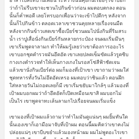
อาสาไปส่งที่บ้านเพื่อน ระหว่างนั้นคุยกันเรื่อยๆ เขาบอก
ว่าถ้าไม่รีบเขาจะชวนไปกินข้าวก่อน ผมตอบตกลง ตอน
นั้นก็ค่ำพอดี เลยโทรบอกเพื่อนว่าจะเข้าไปดึกๆ หลังจาก
นั้นก็ไปกินข้าว ตลอดเวลาเขาชวนคุยหลายเรื่องจนมืด
หลังจากกินข้าวเสดเขาซื้อเบียร์ชวนผมไปนั่งกินที่ริมสระ
น้ำ เราปูเสื่อนั่งกินเบียร์กันหลายกระป๋อง จนผมเริ่มมึนๆ
เขาเริ่มพูดจาลามก ทำให้ผมรู้เลยว่าเขาต้องการออะไร
เขาบอกชุดตำรวจมันอึดอัด เขาเลยปลดเข็มขัดแล้วรูดซิบ
กางเกงตำรวจทำให้เห็นกางเกงในรอสโซ่สีฟ้าชัดเจน
แล้วเขานั่งกินเบียร์ต่อ ผมก็มองที่เป้าเขา เขาถามว่าผมใส่
ชุดทหารทั้งวันไม่อึดอัดเหรอ ผมตอบว่าชินแล้ว ตอนฝึก
ใส่หลายวันไม่ถอดเลยก็มี เขาเริ่มขยับมาใกล้ๆ แล้วมองที่
เป้าผมบอกผมว่าถ้าอึดอัดก็เปิดเหมือนเขาสิ ผมบอกไม่
เป็นไร เขาพูดจาทะเล้นลามกไปเรื่อยจนผมเริ่มแข็ง
เขามองที่เป้าผมแล้วถามว่าทำไมมันดูแน่นๆ ผมยิ้มทันใด
นั้นเองเขาก็เอามือมาจับที่เป้าผม ตอนนี้ผมคิดว่าเขาคงไม่
ปล่อยแน่ๆ เขาบีบขยำแล้วมองหน้าผม ผมไม่พูดอะไรเขา