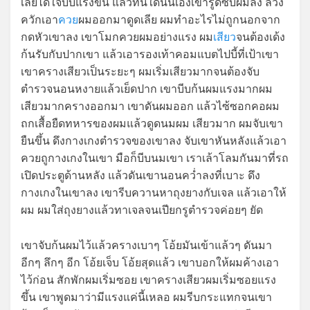
เลยได้ใจบีบแรงขึ้น แล้วทันใดนั้นเองเขารูดซิบผมลง ล้วง
ควักเอา
ควย
ผมออกมาดูดเลีย ผมทำอะไรไม่ถูกนอกจาก
กดหัวเขาลง เขาโมกควยผมอย่างแรง ผม
เสียว
จนต้องเด้ง
ก้นรับกับปากเขา แล้วเอารองเท้าคอมแบตไปบี้ที่เป้าเขา
เขาครางเสียวเป็นระยะๆ ผมเริ่มเสียวมากจนต้องจับ
ตำรวจนอนหงายแล้วเย็ดปาก เขาบีบก้นผมแรงมากผม
เสียวมากครางออกมา เขาดันผมออก แล้วไซ้ซอกคอผม
ถกเสื้อยืดทหารของผมแล้วดูดนมผม เสียวมาก ผมจับเขา
ยืนขึ้น ดึงกางเกงตำรวจของเขาลง จับเขาหันหลังแล้วเอา
ควยถูกางเกงในเขา มือก็บีบนมเขา เราเล้าโลมกันมาที่รถ
เปิดประตูด้านหลัง แล้วดันเขานอนคว่ำลงที่เบาะ ดึง
กางเกงในเขาลง เขารีบควานหาถุงยางกับเจล แล้วเอาให้
ผม ผมใส่ถุงยางแล้วทาเจลจนเปียกรูตำรวจค่อยๆ ยัด
เขาจับก้นผมไว้แล้วครางเบาๆ โอ้ยมันเข้าแล้วๆ ดันมา
อีกๆ ลึกๆ อีก โอ้ยเจ็บ โอ้ยสุดแล้ว เขาบอกให้ผมค้างเอา
ไว้ก่อน สักพักผมเริ่มซอย เขาครางเสียวผมเริ่มซอยแรง
ขึ้น เขาพูดมาว่ามีแรงแค่นี้เหลอ ผมรีบกระแทกจนเขา