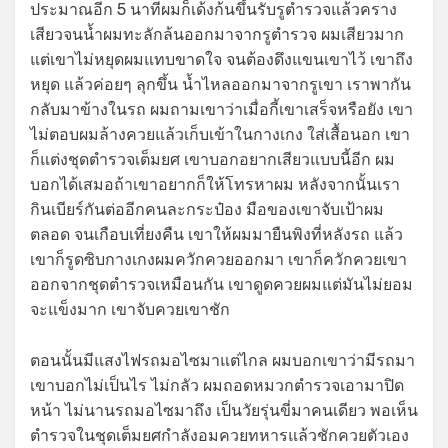
ประมาณอีก 5 นาทีผมก็เด้งก้นขึ้นรับรูตำรวจแล้วคราง
เสียวจนน้ำผมทะลักล้นออกมาจากรูตำรวจ ผมเสียวมาก
แต่เขาไม่หยุดผมแทบขาดใจ จนต้องดึงแขนเขาไว้ เขาถึง
หยุด แล้วค่อยๆ ลุกขึ้น น้ำไหลออกมาจากรูเขา เราพากัน
กลับมาข้างในรถ ผมถามเขาว่าเมื่อกี้เขาเสร็จหรือยัง เขา
ไม่ตอบผมล้างควยแล้วเก็บเข้าในกางเกง ใส่เสื้อนอก เขา
ก็แต่งชุดตำรวจเต็มยศ เขาบอกอยากเสียวแบบนี้อีก ผม
บอกได้เสมอถ้าเขาอยากก็ให้โทรหาผม หลังจากนั้นเรา
กินเบียร์กันต่ออีกคนละกระป๋อง มือของเขาจับเป้าผม
ตลอด จนเกือบเที่ยงคืน เขาให้ผมมายืนพิงที่หลังรถ แล้ว
เขาก็รูดซิบกางเกงผมควักควยออกมา เขาก็ควักควยเขา
ออกจากชุดตำรวจเหมือนกัน เขาดูดควยผมแต่มันไม่ยอม
จะแข็งมาก เขาจับควยเขาชัก
ตอนนั้นมีแสงไฟรถมอไซมาแต่ไกล ผมบอกเขาว่ามีรถมา
เขาบอกไม่เป็นไร ไม่กลัว ผมถอดหมวกตำรวจเอามาปิด
หน้า ไม่นานรถมอไซมาถึง เป็นวัยรุ่นขี่มาคนเดียว พอเห็น
ตำรวจในชุดเต็มยศกำลังอมควยทหารแล้วชักควยตัวเอง