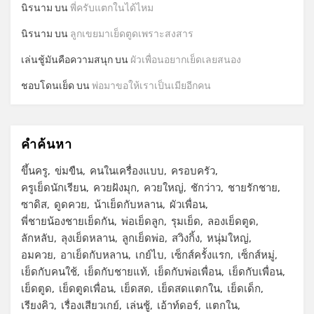
นิรนาม
บน
พี่ครับแตกในได้ไหม
นิรนาม
บน
ลูกเขยมาเย็ดตูดเพราะสงสาร
เล่นชู้มันคือความสนุก
บน
ผัวเพื่อนอยากเย็ดเลยสนอง
ชอบโดนเย็ด
บน
พ่อมาขอให้เราเป็นเมียอีกคน
คำค้นหา
ขึ้นครู
ข่มขืน
คนในเครื่องแบบ
ครอบครัว
ครูเย็ดนักเรียน
ควยฝังมุก
ควยใหญ่
ชักว่าว
ชายรักชาย
ซาดิส
ดูดควย
น้าเย็ดกับหลาน
ผัวเพื่อน
พี่ชายน้องชายเย็ดกัน
พ่อเย็ดลูก
รุมเย็ด
ลองเย็ดตูด
ลักหลับ
ลุงเย็ดหลาน
ลูกเย็ดพ่อ
สวิงกิ้ง
หนุ่มใหญ่
อมควย
อาเย็ดกับหลาน
เกย์ไบ
เซ็กส์ครั้งแรก
เซ็กส์หมู่
เย็ดกับคนใช้
เย็ดกับชายแท้
เย็ดกับพ่อเพื่อน
เย็ดกับเพื่อน
เย็ดตูด
เย็ดตูดเพื่อน
เย็ดสด
เย็ดสดแตกใน
เย็ดเด็ก
เรียงคิว
เรื่องเสียวเกย์
เล่นชู้
เอ้าท์ดอร์
แตกใน