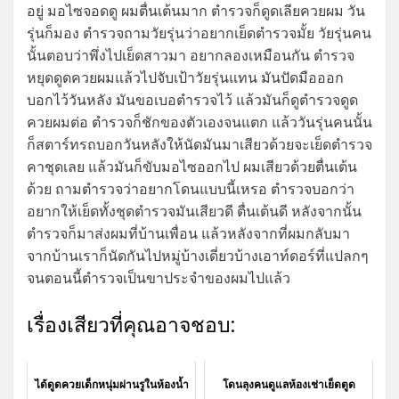
อยู่ มอไซจอดดู ผมตื่นเต้นมาก ตำรวจก็ดูดเลียควยผม วัน
รุ่นก็มอง ตำรวจถามวัยรุ่นว่าอยากเย็ดตำรวจมั้ย วัยรุ่นคน
นั้นตอบว่าพึ่งไปเย็ดสาวมา อยากลองเหมือนกัน ตำรวจ
หยุดดูดควยผมแล้วไปจับเป้าวัยรุ่นแทน มันปัดมือออก
บอกไว้วันหลัง มันขอเบอตำรวจไว้ แล้วมันก็ดูตำรวจดูด
ควยผมต่อ ตำรวจก็ชักของตัวเองจนแตก แล้ววันรุ่นคนนั้น
ก็สตาร์ทรถบอกวันหลังให้นัดมันมาเสียวด้วยจะเย็ดตำรวจ
คาชุดเลย แล้วมันก็ขับมอไซออกไป ผมเสียวด้วยตื่นเต้น
ด้วย ถามตำรวจว่าอยากโดนแบบนี้เหรอ ตำรวจบอกว่า
อยากให้เย็ดทั้งชุดตำรวจมันเสียวดี ตื่นเต้นดี หลังจากนั้น
ตำรวจก็มาส่งผมที่บ้านเพื่อน แล้วหลังจากที่ผมกลับมา
จากบ้านเราก็นัดกันไปหมู่บ้างเดี่ยวบ้างเอาท์ดอร์ที่แปลกๆ
จนตอนนี้ตำรวจเป็นขาประจำของผมไปแล้ว
เรื่องเสียวที่คุณอาจชอบ:
ได้ดูดควยเด็กหนุ่มผ่านรูในห้องน้ำ
โดนลุงคนดูแลห้องเช่าเย็ดตูด