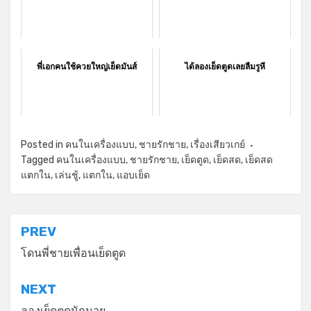
พี่เอกคนใช้ควยใหญ่เย็ดมันส์
ได้ลองเย็ดตูดเลยลืมรูหี
Posted in
คนในเครื่องแบบ
,
ชายรักชาย
,
เรื่องเสียวเกย์
Tagged
คนในเครื่องแบบ
,
ชายรักชาย
,
เย็ดตูด
,
เย็ดสด
,
เย็ดสด
แตกใน
,
เล่นชู้
,
แตกใน
,
แอบเย็ด
แนะแนว
PREV
เรื่อง
โดนพี่ชายเพื่อนเย็ดตูด
NEXT
ลองเย็ดตูดนักมวย