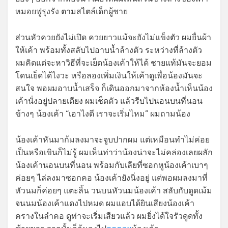
หมอยฟูรุงรัง ตามสไตล์เด็กผู้ชาย
ส่วนหัวควยยังไม่เปิด ควยยาวแม้จะยังไม่แข็งตัว ผมยื่นผ้า
ให้เค้า พร้อมทั้งสลับไปอาบน้ำล้างตัว ระหว่างที่ล้างตัว
ผมคิดแต่จะหาวิธีที่จะเย็ดน้องเค้าให้ได้ ชายแท้มันจะยอม
โดนเย็ดได้ไงวะ หรือลองเพิ่มเงินให้เค้าดูเพื่อน้องมันจะ
สนใจ พอผมอาบน้ำเสร็จ ก็เดินออกมาจากห้องน้ำเห็นน้อง
เค้านั่งอยู่ปลายเตียง ผมเช็ดตัว แล้วรีบไปนอนบนที่นอน
ข้างๆ น้องเค้า “เอาไงดี เราจะเริ่มไหม” ผมถามน้อง
น้องเค้าหันมาก้มลงมาจะจูบปากผม แต่เหมือนทำไม่ค่อย
เป็นหรือเขินก็ไม่รู้ ผมเห็นท่าว่าน้องน่าจะไม่คล่องเลยผลัก
น้องเค้านอนบนที่นอน พร้อมกับเลียที่ซอกหูน้องเค้าเบาๆ
ค่อยๆ ไล่ลงมาซอกคอ น้องเค้ายังนิ่งอยู่ แต่พอผมลงมาที่
หัวนมก็ค่อยๆ แตะลิ้น วนบนหัวนมน้องเค้า สลับกับดูดเม้ม
จนนมน้องเค้าแดงไปหมด ผมแอบได้ยินเสียงน้องเค้า
ครางในลำคอ ดูท่าจะเริ่มเสียวแล้ว ผมยิ่งได้ใจรัวดูดทั้ง