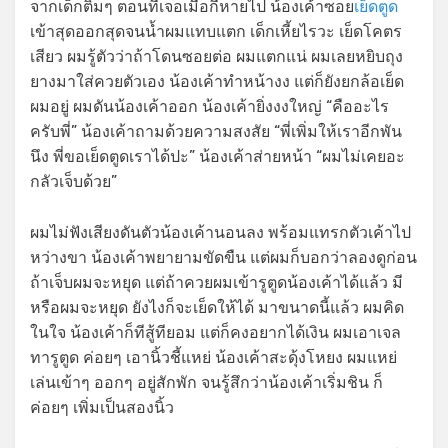
จากเด็กติ๋มๆ ตอนที่เจอเมื่อกี้หายไป น้องเค้าซอย
เย็ดตูด
เข้าสุดออกสุดจนน้ำผมแทบแตก เด็กเหี้ยไรวะ เย็ดโคตร
เสียว ผมรู้ตัวว่าถ้าโดนซอยต่อ ผมแตกแน่ ผมเลยหยิบถุง
ยางมาใส่ควยตัวเอง น้องเค้าทำหน้างง แต่ก็ยังยกล้อเย็ด
ผมอยู่ ผมดันน้องเค้าออก น้องเค้ายิ่งงงใหญ่ “คืออะไร
ครับพี่” น้องเค้าถามด้วยความสงสัย “พี่เพิ่มให้เราอีกพัน
นึง พี่ขอเย็ดตูดเราได้ปะ” น้องเค้าส่ายหน้า “ผมไม่เคยอะ
กลัวเจ็บด้วย”
ผมไม่ฟังเสียงดันตัวน้องเค้านอนลง พร้อมแทรกตัวเค้าไป
หว่างขา น้องเค้าพยายามขัดขืน แต่ผมก็บอกว่าลองดูก่อน
ถ้าเจ็บผมจะหยุด แต่ถ้าควยผมเข้ารูตูดน้องเค้าได้แล้ว มี
หรือผมจะหยุด ยังไงก็จะเย็ดให้ได้ มาขนาดนี้แล้ว ผมคิด
ในใจ น้องเค้าก็ทีสู้ทียอม แต่ก็คงอยากได้เงิน ผมเอาเจล
ทารูตูด ค่อยๆ เอานิ้วชี้แหย่ น้องเค้าสะดุ้งโหยง ผมแหย่
เล่นเข้าๆ ออกๆ อยู่สักพัก จนรู้สึกว่าน้องเค้าเริ่มชิน ก็
ค่อยๆ เพิ่มเป็นสองนิ้ว