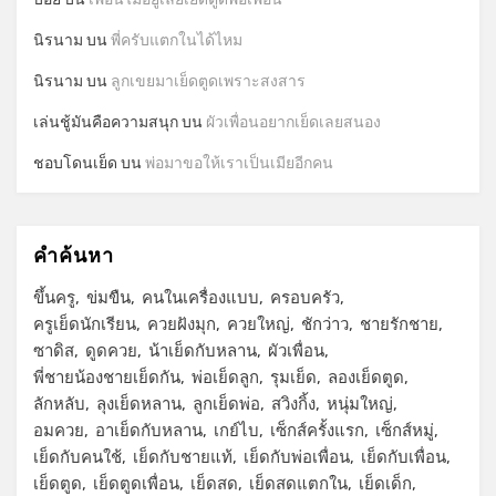
นิรนาม
บน
พี่ครับแตกในได้ไหม
นิรนาม
บน
ลูกเขยมาเย็ดตูดเพราะสงสาร
เล่นชู้มันคือความสนุก
บน
ผัวเพื่อนอยากเย็ดเลยสนอง
ชอบโดนเย็ด
บน
พ่อมาขอให้เราเป็นเมียอีกคน
คำค้นหา
ขึ้นครู
ข่มขืน
คนในเครื่องแบบ
ครอบครัว
ครูเย็ดนักเรียน
ควยฝังมุก
ควยใหญ่
ชักว่าว
ชายรักชาย
ซาดิส
ดูดควย
น้าเย็ดกับหลาน
ผัวเพื่อน
พี่ชายน้องชายเย็ดกัน
พ่อเย็ดลูก
รุมเย็ด
ลองเย็ดตูด
ลักหลับ
ลุงเย็ดหลาน
ลูกเย็ดพ่อ
สวิงกิ้ง
หนุ่มใหญ่
อมควย
อาเย็ดกับหลาน
เกย์ไบ
เซ็กส์ครั้งแรก
เซ็กส์หมู่
เย็ดกับคนใช้
เย็ดกับชายแท้
เย็ดกับพ่อเพื่อน
เย็ดกับเพื่อน
เย็ดตูด
เย็ดตูดเพื่อน
เย็ดสด
เย็ดสดแตกใน
เย็ดเด็ก