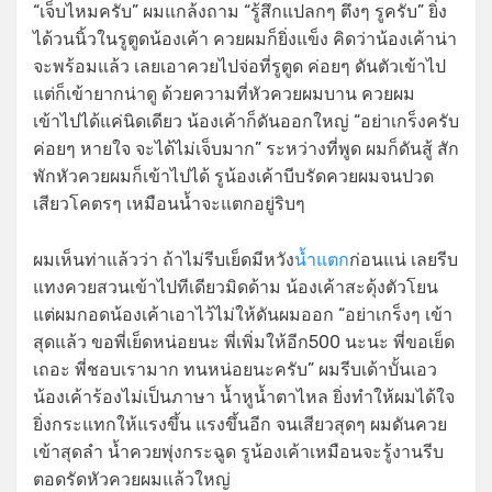
“เจ็บไหมครับ” ผมแกล้งถาม “รู้สึกแปลกๆ ตึงๆ รูครับ” ยิ่ง
ได้วนนิ้วในรูตูดน้องเค้า ควยผมก็ยิ่งแข็ง คิดว่าน้องเค้าน่า
จะพร้อมแล้ว เลยเอาควยไปจ่อที่รูตูด ค่อยๆ ดันตัวเข้าไป
แต่ก็เข้ายากน่าดู ด้วยความที่หัวควยผมบาน ควยผม
เข้าไปได้แค่นิดเดียว น้องเค้าก็ดันออกใหญ่ “อย่าเกร็งครับ
ค่อยๆ หายใจ จะได้ไม่เจ็บมาก” ระหว่างที่พูด ผมก็ดันสู้ สัก
พักหัวควยผมก็เข้าไปได้ รูน้องเค้าบีบรัดควยผมจนปวด
เสียวโคตรๆ เหมือนน้ำจะแตกอยู่ริบๆ
ผมเห็นท่าแล้วว่า ถ้าไม่รีบเย็ดมีหวัง
น้ำแตก
ก่อนแน่ เลยรีบ
แทงควยสวนเข้าไปทีเดียวมิดด้าม น้องเค้าสะดุ้งตัวโยน
แต่ผมกอดน้องเค้าเอาไว้ไม่ให้ดันผมออก “อย่าเกร็งๆ เข้า
สุดแล้ว ขอพี่เย็ดหน่อยนะ พี่เพิ่มให้อีก500 นะนะ พี่ขอเย็ด
เถอะ พี่ชอบเรามาก ทนหน่อยนะครับ” ผมรีบเด้าบั้นเอว
น้องเค้าร้องไม่เป็นภาษา น้ำหูน้ำตาไหล ยิ่งทำให้ผมได้ใจ
ยิ่งกระแทกให้แรงขึ้น แรงขึ้นอีก จนเสียวสุดๆ ผมดันควย
เข้าสุดลำ น้ำควยพุ่งกระฉูด รูน้องเค้าเหมือนจะรู้งานรีบ
ตอดรัดหัวควยผมแล้วใหญ่