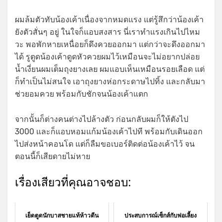
ผมล้มตัวทับน้องเค้าเนื่องจากหมดแรง แต่รู้สึกว่าน้องเค้า
ยังตัวสั่นๆ อยู่ ในใจก็แอบสงสาร นี่เราทำแรงเกินไปไหม
วะ พอพักหายเหนื่อยก็ดึงควยออกมา แต่กว่าจะดึงออกมา
ได้ รูตูดน้องเค้าดูดหัวควยผมไว้เหมือนจะไม่อยากปล่อย
น้ำเงี่ยนผมเต็มถุงยางเลย ผมแอบเห็นเหมือนรอยเลือด แต่
ก็ทำเป็นไม่สนใจ เอาถุงยางห่อกระดาษไปทิ้ง และกลับมา
ช่วยอมควย พร้อมกับชักจนน้องเค้าแตก
จากนั้นก็ต่างคนต่างไปล้างตัว ก่อนกลับผมก็ให้ตังไป
3000 และก็แอบหอมแก้มน้องเค้าไปที พร้อมกับเดินออก
ไปส่งหน้าคอนโด แต่ก็ลืมขอเบอร์ติดต่อน้องเค้าไว้ จน
ตอนนี้ก็เสียดายไม่หาย
เรื่องเสียวที่คุณอาจชอบ:
เย็ดตูดนักบาสชายแท้ห้าวตีน
ประสบการณ์เซ็กส์กับพ่อเลี้ยง