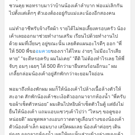
ชวนคุย พอทราบมาว่าบ้านน้องเค้าลำบาก พ่อแม่เลิกกัน
ไปตั้งแต่เด็กๆ ตัวเองต้องอยู่กับแม่และน้องอีกสองคน
แม่ทำอาชีพรับจ้างรีดผ้า รายได้ไม่พอเลี้ยงครอบครัว น้อง
เค้าเลยออกมาช่วยทำงานเสริม เรียนไปด้วยทำงานไป
ด้วย ผมที่เงี่ยนๆ อยู่ขณะนั้น เลยคิดแผนอะไรดีๆ ออก “พี่
ให้ 500 พี่ขอ
อมควย
ของเราได้ไหม ง่ายๆ ไม่มีอะไรเสีย
หาย” “จะดีหรอครับ ผมไม่เคย” “ดีดิ ไม่ต้องทำไรเลย ให้พี่
จับๆ อมๆ เฉยๆ ได้ 500 ดีกว่ามายืนทนร้อนอีกนะ” ผม
เกลี้ยกล่อมน้องเค้าอยู่สักพักกว่าจะยอมใจอ่อน
พอมาถึงห้องพักผม ผมก็ให้น้องเค้าไปล้างเนื้อล้างตัวให้
สะอาด สักพักน้องเค้าชะเง้อตัวออกมาจากห้องน้ำ “พี่ครับ
ขอผ้าเช็ดตัวหน่อย” ผมเดินไปหยิบผ้าเช็ดตัวในตู้ แต่ยังไม่
ยื่นให้น้องเค้า แถมแอบแซวๆเค้าไปว่า “ไหนๆ ขอดูของ
หน่อยดิ” ผมพูดพลางแอบกวาดตาดูเลือนร่างของน้องเค้า
ตัวน้องเค้าเล็ก ผอมบาง เสป็คผมเลย น้องเค้าค่อยๆ เดิน
ย่องๆ ออกจากห้องน้ำ เผยให้ผมเห็นส่วนข้างล่างของเค้า