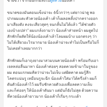
ซ้ายขวา จากนั้นก็ก้มลงไป
ดูดควย
น้องเค้า
ขนาดของมันตอนแข็งน่าจะ 6นิ้วกว่าๆ แต่ยาวน่าดู พอ
ปากผมแตะหัวควยน้องเค้า เค้าก็เผลอพลั้งปากครางออก
มาเสียงดัง คงจะเสียวสุดๆ จนกลั้นไม่ได้แล้ว “ได้ช่วยตัว
เองบ้างเปล่า” ผมแกล้งถามว่า น้องเค้าส่ายหน้า ผมดูดไป
สักพักก็ผลัดให้น้องน้องเค้าเล้าโลมผมบ้าง บอกตรงๆ ว่า
ไม่ได้เสียวอะไรมากมาย น้องเค้าน่าจะทำไม่เป็นหรือไม่ก็
ไม่เคยทำเลยมากกว่า
สักพักผมก็เอาถุงยางมาสวมบนควยน้องเค้า พร้อมกับเอา
เจลหล่อลื่นมาทา น้องเค้าค่อยๆ สอดควยเข้ามาในรูของ
ผม ตอนแรกผมคิดว่าน่าจะไม่เจ็บ แต่ผิดคาด ผมรู้สึก
โคตรแน่นรู เหมือนรูจะฉีก น้องเค้าใส่มาได้ครึ่งลำ ผมก็
ดันตัวน้องเค้าไว้ ผมรีบชักควยตัวเองเพื่อลดความเจ็บ
และก็ค่อยๆ ให้น้องเค้าดันมา แต่มันก็ยังไม่สุด ด้วยความ
ที่ควยน้องเค้ายาวมาก น้องเค้าก็เริ่มๆ กระเด้า