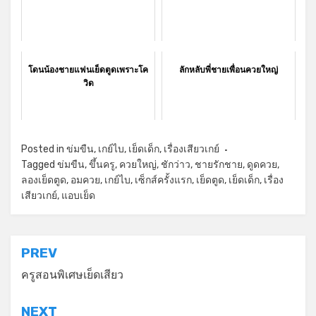
โดนน้องชายแฟนเย็ดตูดเพราะโค
ลักหลับพี่ชายเพื่อนควยใหญ่
วิด
Posted in
ข่มขืน
,
เกย์ไบ
,
เย็ดเด็ก
,
เรื่องเสียวเกย์
Tagged
ข่มขืน
,
ขึ้นครู
,
ควยใหญ่
,
ชักว่าว
,
ชายรักชาย
,
ดูดควย
,
ลองเย็ดตูด
,
อมควย
,
เกย์ไบ
,
เซ็กส์ครั้งแรก
,
เย็ดตูด
,
เย็ดเด็ก
,
เรื่อง
เสียวเกย์
,
แอบเย็ด
แนะแนว
PREV
เรื่อง
ครูสอนพิเศษเย็ดเสียว
NEXT