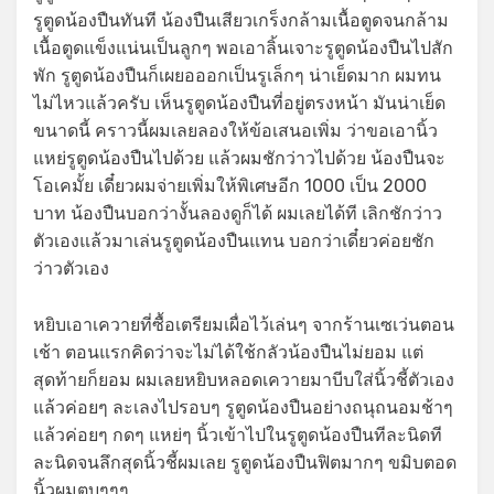
รูตูดน้องปืนทันที น้องปืนเสียวเกร็งกล้ามเนื้อตูดจนกล้าม
เนื้อตูดแข็งแน่นเป็นลูกๆ พอเอาลิ้นเจาะรูตูดน้องปืนไปสัก
พัก รูตูดน้องปืนก็เผยอออกเป็นรูเล็กๆ น่าเย็ดมาก ผมทน
ไม่ไหวแล้วครับ เห็นรูตูดน้องปืนที่อยู่ตรงหน้า มันน่าเย็ด
ขนาดนี้ คราวนี้ผมเลยลองให้ข้อเสนอเพิ่ม ว่าขอเอานิ้ว
แหย่รูตูดน้องปืนไปด้วย แล้วผมชักว่าวไปด้วย น้องปืนจะ
โอเคมั้ย เดี๋ยวผมจ่ายเพิ่มให้พิเศษอีก 1000 เป็น 2000
บาท น้องปืนบอกว่างั้นลองดูก็ได้ ผมเลยได้ที เลิกชักว่าว
ตัวเองแล้วมาเล่นรูตูดน้องปืนแทน บอกว่าเดี๋ยวค่อยชัก
ว่าวตัวเอง
หยิบเอาเควายที่ซื้อเตรียมเผื่อไว้เล่นๆ จากร้านเซเว่นตอน
เช้า ตอนแรกคิดว่าจะไม่ได้ใช้กลัวน้องปืนไม่ยอม แต่
สุดท้ายก็ยอม ผมเลยหยิบหลอดเควายมาบีบใส่นิ้วชี้ตัวเอง
แล้วค่อยๆ ละเลงไปรอบๆ รูตูดน้องปืนอย่างถนุถนอมช้าๆ
แล้วค่อยๆ กดๆ แหย่ๆ นิ้วเข้าไปในรูตูดน้องปืนทีละนิดที
ละนิดจนลึกสุดนิ้วชี้ผมเลย รูตูดน้องปืนฟิตมากๆ ขมิบตอด
นิ้วผมตุบๆๆๆ ….