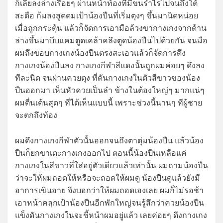
ก็เลียลงล่างเรื่อยๆ ผ่านหน้าท้องที่มีขนรำไรไปจนถึงใต้
สะดือ ก้มลงสูดดมเป้าน้องปืนที่เริ่มตุงๆ ขึ้นมานิดหน่อย
เมื่อถูกกระตุ้น แล้วก็จัดการเอามือล้วงขากางเกงจากด้าน
ล่างขึ้นมาบีบแคมตูดเคล้าคลึงตูดน้องปืนไปด้วยกัน จนมือ
ผมถึงขอบกางเกงน้องปืนตรงสะเอวแล้วก็จัดการดึง
กางเกงน้องปืนลง กางเกงกีฬาสีแดงนั้นถูกผมค่อยๆ ดึงลง
ทีละนิด จนผ่านควยตุง ที่ดันกางเกงในตัวสีขาวของน้อง
ปืนออกมา เห็นหัวควยเป็นลำ ข้างในต้องใหญ่ๆ มากแน่ๆ
ผมตื่นเต้นสุดๆ ที่ได้เห็นแบบนี้ เพราะช่วงนี้นานๆ ทีผู้ชาย
จะตกถึงท้อง
ผมดึงกางเกงกีฬาตัวนั้นออกจนถึงตาตุ่มน้องปืน แล้วน้อง
ปืนก็ยกขาเตะกางเกงออกไป ตอนนี้น้องปืนเหลือแค่
กางเกงในสีขาวที่ใส่อยู่ตัวเดียวแล้วเท่านั้น ผมถามน้องปืน
ว่าจะให้ผมถอดให้หรือจะถอดให้ผมดู น้องปืนดูแล้วยังมี
อาการเขินอาย จึงบอกว่าให้ผมถอดเองเลย ผมก็ไม่รอช้า
เอาหน้าคลุกเป้าน้องปืนอีกพักใหญ่จนรู้สึกว่าควยน้องปืน
แข็งดันกางเกงในจะชี้หน้าผมอยู่แล้ว เลยค่อยๆ ดึงกางเกง