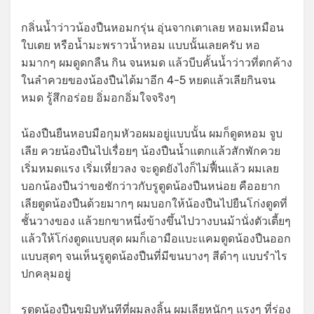
กลิ่นน้ำว่าวน้องปืนหอมกรุ่น อุ่นจากเตาเลย หอมเหมือน
ใบเตย หรือน้ำมะพราวน้ำหอม แบบนั้นเลยครับ หอ
มมากๆ ผมดูดกลืน กิน จนหมด แล้วบีบคั้นน้ำว่าวที่ตกค้าง
ในลำควยของน้องปืนได้มาอีก 4-5 หยดแล้วเลียกินจน
หมด รู้สึกอร่อย อิ่มอกอิ่มใจจริงๆ
น้องปืนยืนหอบมือกุมหัวอผมอยู่แบบนั้น ผมก็ดูดหอม จูบ
เลีย ควยน้องปืนไปเรื่อยๆ น้องปืนน้ำแตกแล้วสักพักควย
เริ่มหมดแรง เริ่มเหี่ยวลง จะดูดยังไงก็ไม่ฟื้นแล้ว ผมเลย
บอกน้องปืนว่าขอชักว่าวกับรูตูดน้องปืนหน่อย คืออยาก
เลียตูดน้องปืนด้วยมากๆ ผมบอกให้น้องปืนไปยืนโก่งตูดที่
ชั้นวางของ แล้วยกขาหนึ่งข้างขึ้นไปวางบนม้านั่งตัวเตี้ยๆ
แล้วให้โก่งตูดแบบสุด ผมก็เอามือแบะแคมตูดน้องปืนออก
แบบสุดๆ จนเห็นรูตูดน้องปืนที่มีขนบางๆ สีดำๆ แบบรำไร
ปกคลุมอยู่
รูตูดน้องปืนขมิบทันทีที่ผมลงลิ้น ผมเลียหนักๆ แรงๆ ที่ร่อง