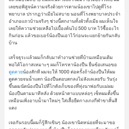
เลยขอพิสูจน์ความจริงด้วยการตามน้องเขาไปดูที่โรง
พยาบาล ปรากฏว่าเมียไม่สบาย นอนที่โรงพยาบาลประจำ
อำเภอแถวบ้านจริงๆ ช่วงนี้ตกงานทั้งผัวทั้งเมีย ผมเห็นใจ
เลยให้ความช่วยเหลือไปเบื้องต้นไป 500 บาท ไว้ซื้ออะไร
กินก่อน แล้วขอเบอร์น้องปืนเอาไว้ก่อนจะแยกย้ายกันกลับ
บ้าน
เสร็จธุระแล้วผมก็กลับมาทำงานช่วยที่บ้านเหมือนเดิม
พอได้โอกาสเหมาะๆ ผมก็โทรหาน้องปืน ยื่นข้อเสนอขอ
ดูดควย
น้องสักที ผมจะให้ 1000 ต่อครั้งถ้าน้องปืนให้ผม
ดูดควยจนน้ำแตก น้องปืนตอบตกลงไม่ลังเลเลยรับ วันรุ่ง
ขึ้นผมนัดน้องปืนไปที่โกดังเก็บของที่ทุ่งนาพ่อกับแม่ผม
น้องปืนตามมาทีหลัง ด้วยหน้าตาแบบหล่อๆ เซ็ทผมตั้งขึ้น
เหมือนเพิ่งอาบน้ำมาใหม่ๆ ใส่เสื้อยืดกางเกงกีฬาขาสั้นสี
แดง
เจอกันรอบนี้ผมก็รู้สึกเขินๆ น้องเขานิดหน่อยที่จะมาขอ