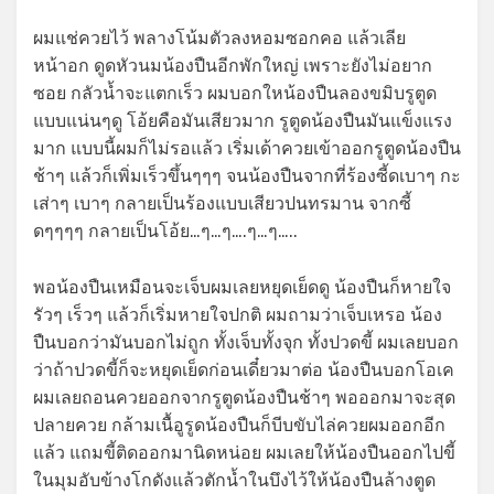
ผมแช่ควยไว้ พลางโน้มตัวลงหอมซอกคอ แล้วเลีย
หน้าอก ดูดหัวนมน้องปืนอีกพักใหญ่ เพราะยังไม่อยาก
ซอย กลัวน้ำจะแตกเร็ว ผมบอกใหน้องปืนลองขมิบรูตูด
แบบแน่นๆดู โอ้ยคือมันเสียวมาก รูตูดน้องปืนมันแข็งแรง
มาก แบบนี้ผมก็ไม่รอแล้ว เริ่มเด้าควยเข้าออกรูตูดน้องปืน
ช้าๆ แล้วก็เพิ่มเร็วขึ้นๆๆๆ จนน้องปืนจากที่ร้องซี้ดเบาๆ กะ
เส่าๆ เบาๆ กลายเป็นร้องแบบเสียวปนทรมาน จากซี้
ดๆๆๆๆ กลายเป็นโอ้ย…ๆ…ๆ….ๆ…ๆ…..
พอน้องปืนเหมือนจะเจ็บผมเลยหยุดเย็ดดู น้องปืนก็หายใจ
รัวๆ เร็วๆ แล้วก็เริ่มหายใจปกติ ผมถามว่าเจ็บเหรอ น้อง
ปืนบอกว่ามันบอกไม่ถูก ทั้งเจ็บทั้งจุก ทั้งปวดขี้ ผมเลยบอก
ว่าถ้าปวดขี้ก็จะหยุดเย็ดก่อนเดี๋ยวมาต่อ น้องปืนบอกโอเค
ผมเลยถอนควยออกจากรูตูดน้องปืนช้าๆ พอออกมาจะสุด
ปลายควย กล้ามเนื้อูรูดน้องปืนก็บีบขับไล่ควยผมออกอีก
แล้ว แถมขี้ติดออกมานิดหน่อย ผมเลยให้น้องปืนออกไปขี้
ในมุมอับข้างโกดังแล้วตักน้ำในบึงไว้ให้น้องปืนล้างตูด