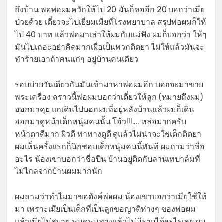
ถึงบ้าน พอพ่อผมควักให้ไป 20 มันก็ขออีก 20 บอกว่าเมีย
ป่วยด้วย เดี๋ยวจะไปเยี่ยมเมียที่โรงพยาบาล สรุปพ่อผมก็ให้
ไป 40 บาท แล้วพ่อมาเล่าให้ผมกับแม่ฟัง ผมก็บอกว่า ให้ๆ
มันไปเถอะอย่าคิดมากเผื่อเป็นพวกติดยา ไม่ให้แล้วมันจะ
ทำร้ายเอาถ้าคนแก่ๆ อยู่บ้านคนเดียว
รอบบ่ายวันเดียวกันมันเข้ามาหาพ่อผมอีก บอกจะมาขาย
พระเครื่อง คราวนี้พ่อผมบอกว่าเดี๋ยวให้ลูก (หมายถึงผม)
ออกมาคุย แกเดินไปบอกผมที่อยู่หลังบ้านแล้วผมก็เดิน
ออกมาดูหน้าเด็กหนุ่มคนนั้น โอ้ว!!!…. หล่อมากครับ
หน้าตาดีมาก ผิวดี ท่าทางดูดี ดูแล้วไม่น่าจะใช่เด็กติดยา
ผมเห็นครั้งแรกก็นึกชอบเด็กหนุ่มคนนี้ทันที ผมถามว่าชื่อ
อะไร น้องเขาบอกว่าชื่อปืน บ้านอยู่ติดกับลานเทปาล์มที่
ไม่ไกลจากบ้านผมมากนัก
ผมถามว่าทำไมมาขอตังค์พ่อผม น้องเขาบอกว่าเมียใช้ให้
มา เพราะเมียเป็นเด็กที่เป็นลูกขอญาติห่างๆ ของพ่อผม
แล้วเมียไม่สบาย หมดหนทางแล้วไม่มีรายได้อะไรเลย ผม