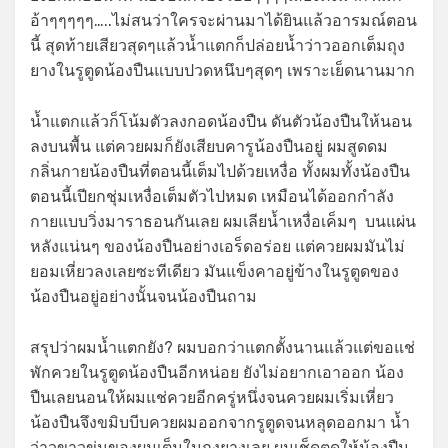
อ้าๆๆๆๆๆ…..ไม่สนว่าใครจะผ่านมาได้ยินแล้วอารมณ์ตอน
นี้ สุดท้ายเสียวสุดๆแล้วน้ำแตกก็ปล่อยน้ำว่าวออกเต็มถุง
ยางในรูตูดน้องปืนแบบปวดหนึบๆสุดๆ เพราะเย็ดนานมาก
น้ำแตกแล้วก็โน้มตัวลงกอดน้องปืน ดันตัวน้องปืนให้นอน
ลงบนพื้น แต่ควยผมก็ยังเสียบคารูน้องปืนอยู่ ผมสูดดม
กลิ่นกายน้องปืนที่ตอนนี้เต็มไปด้วยเหงื่อ ทั้งผมทั้งน้องปืน
ตอนนี้เปียกชุ่มเหงื่อเต็มตัวไปหมด เหมือนได้ออกกำลัง
กายแบบวิ่งมาราธอนกันเลย ผมเลียน้ำเหงื่อเค็มๆ บนแผ่น
หลังแน่นๆ ของน้องปืนอย่างเอร็ดอร่อย แต่ควยผมมันไม่
ยอมเหี่ยวลงเลยซะทีเดียว มันแข็งคาอยู่ข้างในรูตูดของ
น้องปืนอยู่อย่างนั้นจนน้องปืนถาม
สรุปว่าผมน้ำแตกยัง? ผมบอกว่าแตกตั้งนานแล้วแต่ขอแช่
พักควยในรูตูดน้องปืนอีกหน่อย ยังไม่อยากเอาออก น้อง
ปืนเลยนอนให้ผมแช่ควยอีกครู่หนึ่งจนควยผมเริ่มเหี่ยว
น้องปืนจึงขมิบบีบควยผมออกจากรูตูดจนหลุดออกมา น้ำ
ว่าวขาวขุ่นของผมเต็มในถุงยางเลย ผมเช็ดตูดให้น้องปืน