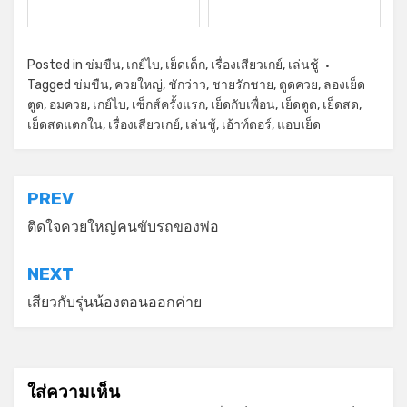
Posted in
ข่มขืน
,
เกย์ไบ
,
เย็ดเด็ก
,
เรื่องเสียวเกย์
,
เล่นชู้
Tagged
ข่มขืน
,
ควยใหญ่
,
ชักว่าว
,
ชายรักชาย
,
ดูดควย
,
ลองเย็ด
ตูด
,
อมควย
,
เกย์ไบ
,
เซ็กส์ครั้งแรก
,
เย็ดกับเพื่อน
,
เย็ดตูด
,
เย็ดสด
,
เย็ดสดแตกใน
,
เรื่องเสียวเกย์
,
เล่นชู้
,
เอ้าท์ดอร์
,
แอบเย็ด
แนะแนว
PREV
เรื่อง
ติดใจควยใหญ่คนขับรถของพ่อ
NEXT
เสียวกับรุ่นน้องตอนออกค่าย
ใส่ความเห็น