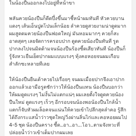
ในน้องปืนออกลงไปอยู่ที่หน้าขา
พลันควยน้องปืนก็ดีดปึ๋งขึ้นมาชี้หน้าผมทันที หัวควยบาน
แดงๆ เส้นเอ็นปูดโปนเล็กน้อย ลำควยดูสวยงามน่าดูดมาก
ผมสูดดมควยน้องปืนฟอดใหญ่ มันหอมมากๆ ควยก็สะ
อาดสุดๆ เลยจัดการครอบปาก ดูดควยน้องปืนทันที รูด
ปากลงไปจนมิดด้ามจนน้องปืนร้องซี้ดเสียวทันที น้องปืนก็
รู้จังหวะยืนเย็ดปากผมแบบแรงๆ ทุ้งคอหอยจนผมเกือบ
สำลักซะหลายทีเลย
ให้น้องปืนยืนเด้าควยไปเรื่อยๆ จนผมเมื่อยปากจึงเอาปาก
ออกแล้วเอามือรูดชักว่าวให้น้องปืนแทน น้องปืนบอกว่า
ให้ผมดูดแรงๆ ไม่งั้นไม่แตกแน่ๆ ผมเลยตั้งใจดูดควยน้อง
ปืนใหม่ ดูดแรงๆ เร็วๆ อีกรอบจนน้องพอน้องปืนใกล้น้ำ
แตกก็จับหัวผมล็อคจนแน่นให้ควยเข้าไปลึกสุดลำคอ รู้สึก
ได้ถึงกระแสน้ำว่าวชุดใหญ่วิ่งผ่านลิ่นไก่และคอหอยผมไป
4-5 ชุด น้องปืนคราง ซี้ด…อา…อา….โอว…ตามจังหวะที่
ปล่อยน้ำว่าวเข้าเต็มปากผมเลย