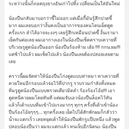
ระหว่างนั้นก็ถอดถุงยางอันเก่าไปทิ้ง เปลี่ยนเป็นใส่อันใหม่
น้องปืนกลับมาบอกว่าขี้ไม่ออก แต่เมื่อกี้มันรู้สึกปวดขี้
มาก ผมเลยบอกว่างั้นคงเป็นอาการของคนโดนเย็ดตูด
ครั้งแรก ลำไส้อาจจะงงๆ เลยรู้สึกเหมือนปวดขี้ งั้นเรามา
เย็ดกันต่อเลย ผมเอากางเองในน้องปืนเช็ดคราบเควายที่
บริเวณรูตูดน้องปืนออก น้องปืนร้องห้าม เฮ้ย !!!! กกน.ผม!!!
แต่ช้าไปแล้ว ผมเช็ดไปแล้ว น้องปืนเลยต้องปล่อยเลยตาม
เลย
คราวนี้ผมจัดท่าให้น้องปืนโก่งตูดแบบท่าหมา ทาเควายที่
ควยใหม่อีกรอบแล้วจ่อไว้ที่ปากรู รวบรวมกำลังทั้งหมด
ทิ่มรูตูดน้องปืนแบบพรวดเดียวมิดลำ ร้องร้องโอ้ย!!! เอา
ตูดหนีควยผมโดยทันที แต่ผมจับเอวน้องปืนล็อคไว้ทัน
แล้วก็เด้าแบบทิ่มเข้าไปแรงมากๆ ทุกๆ ครั้งที่เด้าเข้าน้อง
ปืนร้องโอ้ยๆๆๆ…. ทุกครั้งเลย เย็ดไปได้สักพักผมก็กลัวว่า
น้ำจะแตกเร็ว เลยหยุดเด้าให้น้องปืนพักรูแป๊บหนึ่ง แล้วพูด
ปลอบน้องปืนว่า ผมจะแตกแล้ว ทนเจ็บอีกนิดนะ น้องปืน