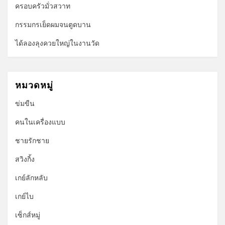
ครอบครัวมั่วสวาท
กรรมกรเย็ดผมจนตูดบาน
ได้ลองลุงควยใหญ่ในงานวัด
หมวดหมู่
ข่มขืน
คนในเครื่องแบบ
ชายรักชาย
สวิงกิ้ง
เกย์ลักหลับ
เกย์ไบ
เซ็กส์หมู่