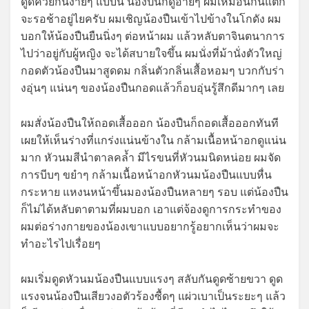
ดูดควยกันง่ายๆ แบบนี้ น้องปืนก็ดูอายๆ ผมเหมือนกันแต่ก็
จะรอช้าอยู่ไยครับ ผมเชิญน้องปืนเข้าไปข้างในโกดัง ผม
บอกให้น้องปืนยืนนิ่งๆ ต่อหน้าผม แล้วหลับตาจินตนาการ
ไปว่าอยู่กับผู้หญิง จะได้สบายใจขึ้น ผมนั่งที่ม้านั่งตัวใหญ่
กอดตัวน้องปืนมาสูดดม กลิ่นตัวกลิ่นเสื้อหอมๆ บวกกับร่า
งอุ่นๆ แน่นๆ ของน้องปืนกอดแล้วก็อบอุ่นรู้สึกดีมากๆ เลย
ผมสั่งน้องปืนให้ถอดเสื้อออก น้องปืนก็ถอดเสื้อออกทันที
เผยให้เห็นร่างที่แกร่งแน่นข้างใน กล้ามเนื้อหน้าอกดูแน่น
มาก หัวนมสีนำตาลคล้ำ มีไรขนที่หัวนมนิดหน่อย ผมจัด
การบีบๆ ขยำๆ กล้ามเนื้อหน้าอกหัวนมน้องปืนแบบหื่น
กระหาย แหงนหน้าขึ้นมองน้องปืนหลายๆ รอบ แต่น้องปืน
ก็ไม่ได้หลับตาตามที่ผมบอก เอาแต่จ้องดูการกระทำของ
ผมต่อร่างกายของน้องเขาแบบอยากรู้อยากเห็นว่าผมจะ
ทำอะไรไปเรื่อยๆ
ผมเริ่มดูดหัวนมน้องปืนแบบแรงๆ สลับกันดูดซ้ายขวา ดูด
แรงจนน้องปืนเสียวงอตัวร้องซื้ดๆ แผ่วเบาเป็นระยะๆ แล้ว