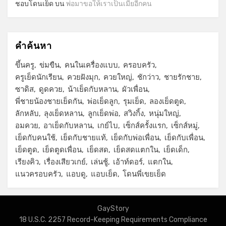
ชอบโดนเย็ด
บน
พ่อมาขอให้เราเป็นเมียอีกคน
คำค้นหา
ขึ้นครู
ข่มขืน
คนในเครื่องแบบ
ครอบครัว
ครูเย็ดนักเรียน
ควยฝังมุก
ควยใหญ่
ชักว่าว
ชายรักชาย
ซาดิส
ดูดควย
น้าเย็ดกับหลาน
ผัวเพื่อน
พี่ชายน้องชายเย็ดกัน
พ่อเย็ดลูก
รุมเย็ด
ลองเย็ดตูด
ลักหลับ
ลุงเย็ดหลาน
ลูกเย็ดพ่อ
สวิงกิ้ง
หนุ่มใหญ่
อมควย
อาเย็ดกับหลาน
เกย์ไบ
เซ็กส์ครั้งแรก
เซ็กส์หมู่
เย็ดกับคนใช้
เย็ดกับชายแท้
เย็ดกับพ่อเพื่อน
เย็ดกับเพื่อน
เย็ดตูด
เย็ดตูดเพื่อน
เย็ดสด
เย็ดสดแตกใน
เย็ดเด็ก
เรียงคิว
เรื่องเสียวเกย์
เล่นชู้
เอ้าท์ดอร์
แตกใน
แนวครอบครัว
แอบดู
แอบเย็ด
โดนพี่เขยเย็ด
GayStory
18 U.S.C. 2257 Record-Keeping Requirements Compliance