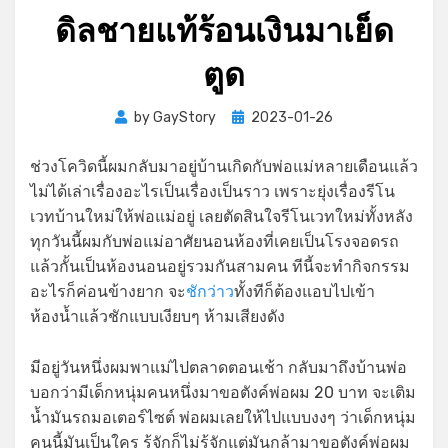
ดิลชายแท้ร้อนเงินมาเย็ด
ตูด
Posted
by
GayStory
2023-01-26
on
ช่วงโควิดนี้ผมกลับมาอยู่บ้านเกิดกับพ่อแม่หลายเดือนแล้ว
ไม่ได้เล่าเรื่องอะไรเป็นเรื่องเป็นราว เพราะยุ่งเรื่องรีโน
เวทบ้านใหม่ให้พ่อแม่อยู่ เลยตัดสินใจรีโนเวทใหม่ทั้งหลัง
ทุกวันนี้ผมกับพ่อแม่อาศัยนอนห้องที่เคยเป็นโรงจอดรถ
แล้วกั้นเป็นห้องนอนอยู่รวมกันสามคน ทีนี้จะทำกิจกรรม
อะไรก็ค่อนข้างยาก จะ
ชักว่าว
ทั้งทีก็ต้องแอบไปเข้า
ห้องน้ำแล้วชักแบบเงียบๆ ห้ามเสียงดัง
มีอยู่วันหนึ่งผมพาแม่ไปตลาดตอนเช้า กลับมาถึงบ้านพ่อ
บอกว่ามีเด็กหนุ่มคนหนึ่งมาขอตังค์พ่อผม 20 บาท จะเติม
น้ำมันรถมอเตอร์ไซต์ พ่อผมเลยให้ไปแบบงงๆ ว่าเด็กหนุ่ม
คนนี้มันเป็นใคร รู้จักก็ไม่รู้จักแต่มันกล้ามาขอตังค์พ่อผม