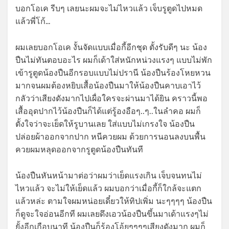
บอกโอเค รีบๆ เลยนะผมจะไม่ไหวแล้ว เจ็บรูตูดไปหมด
แล้วพี่โก้…
ผมเลยบอกโอเค งั้นจัดแบบเมื่อกี้อีกชุด ตั้งรับดีๆ นะ น้อง
ปืนไม่ทันตอบอะไร ผมก็เด้าใส่หนักหน่วงแรงๆ แบบไม่พัก
เข้ารูตูดน้องปืนอีกรอบแบบไม่ปรานี น้องปืนร้องโหยหวน
มากจนผมต้องหยิบเสื้อน้องปืนมาให้น้องปืนคาบเอาไว้
กลัวว่าเสียงดังมากไปเผื่อใครจะผ่านมาได้ยิน คราวนี้พอ
เสื้ออุดปากไว้น้องปืนก็ได้แต่รู้องอือๆ..ๆ..ในลำคอ ผมก็
ตั้งใจว่าจะเย็ดให้รูบานเลย ใส่แบบไม่เกรงใจ น้องปืน
ปล่อยผ้าออกจากปาก หนีควยผม ด้วยการนอนลงบนพื้น
ควยผมหลุดออกจากรูตูดน้องปืนทันที
น้องปืนหันหน้ามาต่อว่าผมว่าเย็ดแรงเกิน เจ็บจนทนไม่
ไหวแล้ว จะไม่ให้เย็ดแล้ว ผมบอกว่าเมื่อกี้ก็ใกล้จะแตก
แล้วหล่ะ ตามใจผมหน่อยเดี๋ยวให้ทิปเพิ่ม นะๆๆๆๆ น้องปืน
ก็ดูจะใจอ่อนอีกที ผมเลยดึงเอวน้องปืนขึ้นมาเด้าแรงๆไม่
ยั้งอีกเกือบนาที น้องปืนก็ร้องโอ้ยๆๆๆๆเสียงดังมาก ผมก็