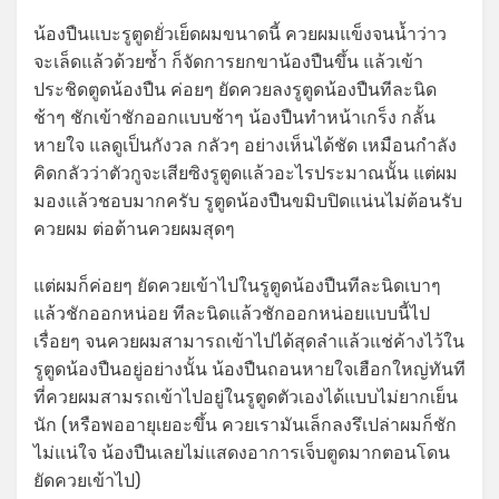
น้องปืนแบะรูตูดยั่วเย็ดผมขนาดนี้ ควยผมแข็งจนน้ำว่าว
จะเล็ดแล้วด้วยซ้ำ ก็จัดการยกขาน้องปืนขึ้น แล้วเข้า
ประชิดตูดน้องปืน ค่อยๆ ยัดควยลงรูตูดน้องปืนทีละนิด
ช้าๆ ชักเข้าชักออกแบบช้าๆ น้องปืนทำหน้าเกร็ง กลั้น
หายใจ แลดูเป็นกังวล กลัวๆ อย่างเห็นได้ชัด เหมือนกำลัง
คิดกลัวว่าตัวกูจะเสียซิงรูตูดแล้วอะไรประมาณนั้น แต่ผม
มองแล้วชอบมากครับ รูตูดน้องปืนขมิบปิดแน่นไม่ต้อนรับ
ควยผม ต่อต้านควยผมสุดๆ
แต่ผมก็ค่อยๆ ยัดควยเข้าไปในรูตูดน้องปืนทีละนิดเบาๆ
แล้วชักออกหน่อย ทีละนิดแล้วชักออกหน่อยแบบนี้ไป
เรื่อยๆ จนควยผมสามารถเข้าไปได้สุดลำแล้วแช่ค้างไว้ใน
รูตูดน้องปืนอยู่อย่างนั้น น้องปืนถอนหายใจเฮือกใหญ่ทันที
ที่ควยผมสามรถเข้าไปอยู่ในรูตูดตัวเองได้แบบไม่ยากเย็น
นัก (หรือพออายุเยอะขึ้น ควยเรามันเล็กลงรึเปล่าผมก็ชัก
ไม่แน่ใจ น้องปืนเลยไม่แสดงอาการเจ็บตูดมากตอนโดน
ยัดควยเข้าไป)