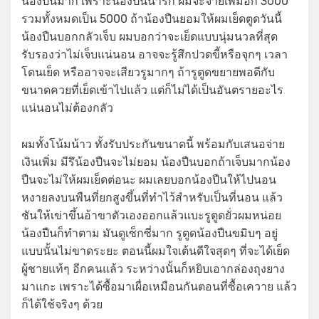
น้องปืนมาก เพราะน้องปืนน่ารัก ผมจะจ่ายเพิ่มอีก 3000
รวมทั้งหมดเป็น 5000 ถ้าน้องปืนยอมให้ผมเย็ดตูดวันนี้
น้องปืนบอกกลัวเจ็บ ผมบอกว่าจะเย็ดแบบนุ่มนวลที่สุด
รับรองว่าไม่เจ็บแน่นอน อาจจะรู้สึกปวดขี้หรือจุกๆ เวลา
โดนเย็ด หรืออาจจะเสียวรูมากๆ ถ้ารูตูดขยายพอดีกับ
ขนาดควยที่เย็ดเข้าไปแล้ว แต่ก็ไม่ได้เป็นอันตรายอะไร
แน่นอนไม่ต้องกลัว
ผมทั้งโน้มน้าว ทั้งรับประกันขนาดนี้ พร้อมกับเสนอจ่าย
เงินเพิ่ม มีรึน้องปืนจะไม่ยอม น้องปืนบอกถ้าเจ็บมากน้อง
ปืนจะไม่ให้ผมเย็ดต่อนะ ผมเลยบอกน้องปืนให้ไปนอน
หงายลงบนพืนที่ยกสูงขึ้นที่ทำไว้สำหรับเป็นที่นอน แล้ว
ชันให้เข่าขึ้นอ้าขาตัวเองออกแล้วแบะรูตูดยั่วผมหน่อย
น้องปืนก็ทำตาม มันดูเซ็กซี่มาก รูตูดน้องปืนขมิบๆ อยู่
แบบนั้นไม่ขาดระยะ ตอนนี้ผมใจเต้นดีใจสุดๆ ที่จะได้เย็ด
ผู้ชายแท้ๆ อีกคนแล้ว ระหว่างนั้นก็หยิบเอากล่องถุงยาง
มาแกะ เพราะได้ซื้อมาเผื่อเหมือนกันตอนที่ซื้อเควาย แล้ว
ก็ได้ใช้จริงๆ ด้วย