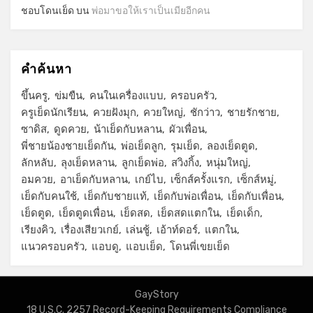
ชอบโดนเย็ด
บน
พ่อมาขอให้เราเป็นเมียอีกคน
คำค้นหา
ขึ้นครู
ข่มขืน
คนในเครื่องแบบ
ครอบครัว
ครูเย็ดนักเรียน
ควยฝังมุก
ควยใหญ่
ชักว่าว
ชายรักชาย
ซาดิส
ดูดควย
น้าเย็ดกับหลาน
ผัวเพื่อน
พี่ชายน้องชายเย็ดกัน
พ่อเย็ดลูก
รุมเย็ด
ลองเย็ดตูด
ลักหลับ
ลุงเย็ดหลาน
ลูกเย็ดพ่อ
สวิงกิ้ง
หนุ่มใหญ่
อมควย
อาเย็ดกับหลาน
เกย์ไบ
เซ็กส์ครั้งแรก
เซ็กส์หมู่
เย็ดกับคนใช้
เย็ดกับชายแท้
เย็ดกับพ่อเพื่อน
เย็ดกับเพื่อน
เย็ดตูด
เย็ดตูดเพื่อน
เย็ดสด
เย็ดสดแตกใน
เย็ดเด็ก
เรียงคิว
เรื่องเสียวเกย์
เล่นชู้
เอ้าท์ดอร์
แตกใน
แนวครอบครัว
แอบดู
แอบเย็ด
โดนพี่เขยเย็ด
GayStory
18 U.S.C. 2257 Record-Keeping Requirements Compliance