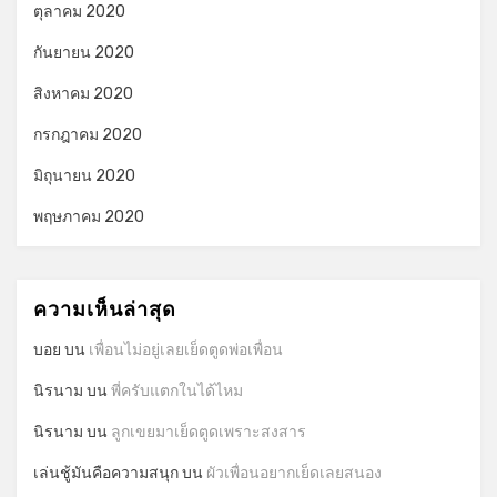
ตุลาคม 2020
กันยายน 2020
สิงหาคม 2020
กรกฎาคม 2020
มิถุนายน 2020
พฤษภาคม 2020
ความเห็นล่าสุด
บอย
บน
เพื่อนไม่อยู่เลยเย็ดตูดพ่อเพื่อน
นิรนาม
บน
พี่ครับแตกในได้ไหม
นิรนาม
บน
ลูกเขยมาเย็ดตูดเพราะสงสาร
เล่นชู้มันคือความสนุก
บน
ผัวเพื่อนอยากเย็ดเลยสนอง