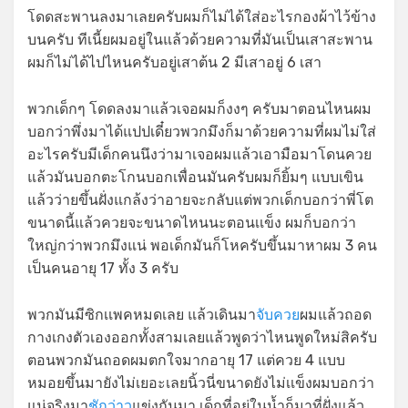
โดดสะพานลงมาเลยครับผมก็ไม่ได้ใส่อะไรกองผ้าไว้ข้าง
บนครับ ทีเนี้ยผมอยู่ในแล้วด้วยความที่มันเป็นเสาสะพาน
ผมก็ไม่ได้ไปไหนครับอยู่เสาต้น 2 มีเสาอยู่ 6 เสา
พวกเด็กๆ โดดลงมาแล้วเจอผมก็งงๆ ครับมาตอนไหนผม
บอกว่าพึ่งมาได้แปปเดี๋ยวพวกมึงก็มาด้วยความที่ผมไม่ใส่
อะไรครับมีเด็กคนนึงว่ามาเจอผมแล้วเอามือมาโดนควย
แล้วมันบอกตะโกนบอกเพื่อนมันครับผมก็ยิ้มๆ แบบเขิน
แล้วว่ายขึ้นฝั่งแกล้งว่าอายจะกลับแต่พวกเด็กบอกว่าพี่โต
ขนาดนี้แล้วควยจะขนาดไหนนะตอนเเข็ง ผมก็บอกว่า
ใหญ่กว่าพวกมึงแน่ พอเด็กมันก็โหครับขึ้นมาหาผม 3 คน
เป็นคนอายุ 17 ทั้ง 3 ครับ
พวกมันมีซิกเเพคหมดเลย แล้วเดินมา
จับควย
ผมแล้วถอด
กางเกงตัวเองออกทั้งสามเลยแล้วพูดว่าไหนพูดใหม่สิครับ
ตอนพวกมันถอดผมตกใจมากอายุ 17 แต่ควย 4 แบบ
หมอยขึ้นมายังไม่เยอะเลยนิ้วนี่ขนาดยังไม่เเข็งผมบอกว่า
แน่จริงมา
ชักว่าว
แข่งกันมา เด็กที่อยู่ในน้ำก็มาที่ฝั่งแล้ว