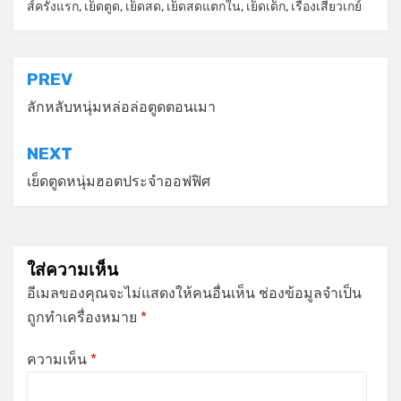
ส์ครั้งแรก
,
เย็ดตูด
,
เย็ดสด
,
เย็ดสดแตกใน
,
เย็ดเด็ก
,
เรื่องเสียวเกย์
แนะแนว
PREV
เรื่อง
ลักหลับหนุ่มหล่อล่อตูดตอนเมา
NEXT
เย็ดตูดหนุ่มฮอตประจำออฟฟิศ
ใส่ความเห็น
อีเมลของคุณจะไม่แสดงให้คนอื่นเห็น
ช่องข้อมูลจำเป็น
ถูกทำเครื่องหมาย
*
ความเห็น
*