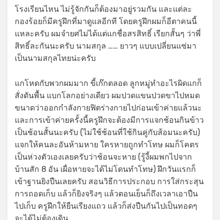
โรงเรียนไหน ไม่รู้จักกันก็ต้องมาอยู่รวมกัน และแต่ละ
กองร้อยก็มีครูฝึกที่มาดูแลอีกที โดยครูฝึกผมก็อีตาคนนี้
แหละครับ ผมจำยศไม่ได้แต่แกชื่อสรสิทธิ์ เรียกสั้นๆ ว่าพี่
สิทธิ์ละกันนะครับ นามสกุล …… ยาวๆ แบบเปลี่ยนแซ่มา
เป็นนามสกุลไทยน่ะครับ
แกโหดกับพวกผมมาก ขี้เก๊กตลอด ลูกหมู่ทำอะไรผิดแกก็
สั่งดันพื้น แบกโลกอย่างเดียว ผมปวดแขนปวดขาไปหมด
ขนาดว่าออกกำลังกายฟิตร่างกายไปก่อนเข้าค่ายแล้วนะ
และการเข้าค่ายครั้งนี้ครูฝึกจะต้องมีการแจกช้อนกินข้าว
เป็นช้อนสั้นนะครับ (ไม่ใช้ช้อนที่ใช้กินคู่กับส้อมนะครับ)
แจกให้คนละอันห้ามหาย ใครหายถูกทำโทษ ผมก็โคตร
เป็นห่วงตัวเองเลยครับว่าช้อนจะหาย (รู้งี้ผมพกไปจาก
บ้านสัก 8 อัน เผื่อหายจะได้ไม่โดนทำโทษ) ฝึกวันแรกก็
เข้าฐานยิงปืนเลยครับ สอนวิธีการประกอบ การใส่กระสุน
การถอดเก็บ แล้วก็ยิงจริงๆ แล้วตอนเย็นก็ถึงเวลาเอาปืน
ไปเก็บ ครูฝึกให้ยืนเรียงแถว แล้วก็ส่งปืนกันไปเป็นทอดๆ
จะได้ไม่ต้องเดิน