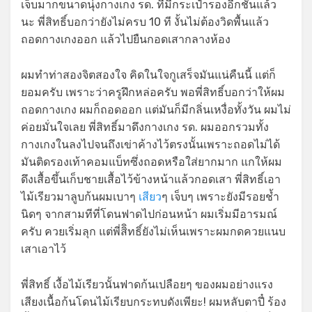
เจ็บมากขนาดนุ่งกางเกง รด. ที่มีกระเป๋ารองอีกชั้นแล้ว
นะ พี่สิทธิ์บอกว่ายังไม่ครบ 10 ที งั้นไม่ต้องวิดพื้นแล้ว
ถอดกางเกงออก แล้วไปยืนกอดเสากลางห้อง
ผมทำท่าสองจิตสองใจ คิดในใจกูเสร็จมันแน่คืนนี้ แต่ก็
ยอมครับ เพราะว่าครูฝึกหล่อครับ พอพี่สิทธิ์บอกว่าให้ผม
ถอดกางเกง ผมก็ถอดออก แต่มันก็มีกลิ่นเหงื่อทั้งวัน ผมไม่
ค่อยมั่นใจเลย พี่สิทธิ์มาดึงกางเกง รด. ผมออกรวมทั้ง
กางเกงในลงไปจนถึงเข่าค้างไว้ตรงนั้นเพราะถอดไม่ได้
มันติดรองเท้าคอมแบ็ทซึ่งถอดหรือใส่ยากมาก แกให้ผม
ดึงเสื้อขึ้นเก็บชายเสื้อไว้ข้างหน้าแล้วกอดเสา พี่สิทธิ์เอา
ไม้เรียวมาลูบก้นผมเบาๆ
เสียว
ๆ เจ็บๆ เพราะยังมีรอยช้ำ
นิดๆ จากสามทีที่โดนฟาดไปก่อนหน้า ผมเริ่มมีอารมณ์
ครับ ควยเริ่มลุก แต่พี่สิิทธิ์ยังไม่เห็นเพราะผมกดควยแนบ
เสาเอาไว้
พี่สิทธิ์ เงื้อไม้เรียวนั้นฟาดก้นเปลือยๆ ของผมอย่างแรง
เสียงเนื้อก้นโดนไม้เรียบกระทบดังเพียะ! ผมหลับตาปี๋ ร้อง