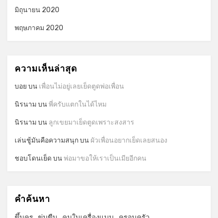
มิถุนายน 2020
พฤษภาคม 2020
ความเห็นล่าสุด
บอย
บน
เพื่อนไม่อยู่เลยเย็ดตูดพ่อเพื่อน
นิรนาม
บน
พี่ครับแตกในได้ไหม
นิรนาม
บน
ลูกเขยมาเย็ดตูดเพราะสงสาร
เล่นชู้มันคือความสนุก
บน
ผัวเพื่อนอยากเย็ดเลยสนอง
ชอบโดนเย็ด
บน
พ่อมาขอให้เราเป็นเมียอีกคน
คำค้นหา
ขึ้นครู
ข่มขืน
คนในเครื่องแบบ
ครอบครัว