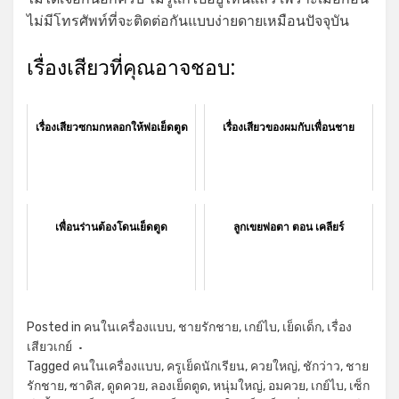
ไม่มีโทรศัพท์ที่จะติดต่อกันแบบง่ายดายเหมือนปัจจุบัน
เรื่องเสียวที่คุณอาจชอบ:
เรื่องเสียวซกมกหลอกให้พ่อเย็ดตูด
เรื่องเสียวของผมกับเพื่อนชาย
เพื่อนร่านต้องโดนเย็ดตูด
ลูกเขยพ่อตา ตอน เคลียร์
Posted in
คนในเครื่องแบบ
,
ชายรักชาย
,
เกย์ไบ
,
เย็ดเด็ก
,
เรื่อง
เสียวเกย์
Tagged
คนในเครื่องแบบ
,
ครูเย็ดนักเรียน
,
ควยใหญ่
,
ชักว่าว
,
ชาย
รักชาย
,
ซาดิส
,
ดูดควย
,
ลองเย็ดตูด
,
หนุ่มใหญ่
,
อมควย
,
เกย์ไบ
,
เซ็ก