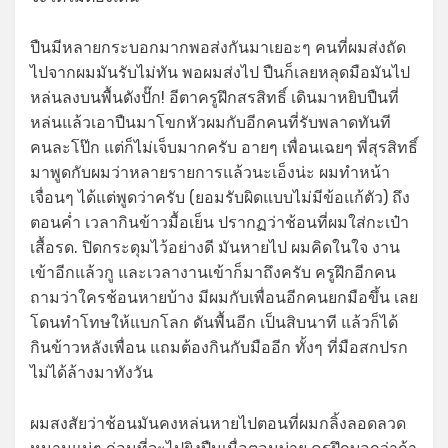
ปืนมีหลายกระบอกมากพอส่งกันมาเยอะๆ คนที่ผมส่งถัด
ไปจากผมมันรับไม่ทัน พอผมส่งไป ปืนก็เลยหลุดมือมันไป
หล่นลงบนพื้นดังปั๊ก! อีตาครูฝึกสรสิทธิ์ เดินมาหยิบปืนที่
หล่นแล้วเอาปืนมาโขกหัวผมกับอีกคนที่รับพลาดทันที
คนละโป๊ก แต่ก็ไม่เจ็บมากครับ อายๆ เพื่อนเฉยๆ พี่สุรสิทธิ์
มาพูดกับผมว่าหลายรายการแล้วนะเอ็งน่ะ ผมทำหน้า
เจื่อนๆ ได้แต่พูดว่าครับ (ยอมรับผิดแบบไม่มีข้อแก้ตัว) ถึง
ตอนค่ำ เวลากินข้าวมื้อเย็น ปรากฏว่าช้อนที่ผมใส่กะเป๋า
เสื้อรด. ปิดกระดุมไว้อย่างดี มันหายไป ผมคิดในใจ งาน
เข้าอีกแล้วกู และเวลางานเข้าก็มาถึงครับ ครูฝึกอีกคน
ถามว่าใครช้อนหายบ้าง มีผมกับเพื่อนอีกคนยกมือขึ้น เลย
โดนทำโทษให้แบกโลก ดันพื้นอีก เป็นสิบนาที แล้วก็ได้
กินข้าวหลังเพื่อน แถมต้องกินกับมืออีก ทั้งๆ ที่มือสกปรก
ไม่ได้ล้างมาทังวัน
ผมสงสัยว่าช้อนมันคงหล่นหายไปตอนที่ผมกลิ้งลอดลวด