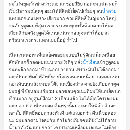
ผมไม่หยุดเว้นช่วงว่างเลย แกซอยถี่ยิบ กอดผมแน่น ผมก็
เริ่มมีอารมณ์สุดๆ ยอมให้พี่สิทธิ์เย็ดไปเรื่อยๆ จน
น้ำควย
แทบแตกเอง เพราะเสียวมาก ควยพี่สิทธิ์ใหญ่มาก ใหญ่
จนคับรูตูดผมที่สุด แรงกระแทกทุกครั้งทีแกมอบให้ผม
เสียดสีกับผนังรูตูดได้แนบแน่นทุกอณูจนทำให้อยาก
ถวิลหาแรงกระแทกแบบนี้อยู่ ร่ำไป
เนิ่นนานพอทนที่แกเย็ดซอยผมแบบไม่รู้จักเหน็ดเหนื่อย
สักพักแกก็กอดผมแน่น หายใจถี่ๆ หลั่ง
น้ำเงี่ยน
เข้ารูตูดผม
จนทะลึกออกมาข้างนอกบางส่วน เพราะมันไม่ได้ออกมา
เลยเป็นอาทิตย์ พี่สิทธิ์หายใจแรงหอบเหนื่อย กอดผมแน่น
นอนทับบนหลังผมบนโต๊ะ แต่เบื้องล่าง ควยยังเสียบคาตูด
ผมอยู่ พี่ชัยหอมแก้มผม บอกขอบคุณนะที่ผมให้แกเย็ด แก
เงี่ยนมาก อยู่ศูนย์ฝึกมา 2 เดือนแล้ว ไม่ได้เย็ดใครเลย ผม
เลยบอกว่าถ้าพี่ชอบผม คืนพรุ่งนี้ผมจะมาให้พี่เย็ดอีกจะ
เอามั้ย พี่สิทธิ์ตอบตกลงทันที แต่แกบอกว่า คืนนี้ขอสอง
นะ ผมบอกตามใจละกัน ถ้าไม่รังเกียจคนที่ยังไม่ได้อาบ
น้ำมาทังวัน แกบอกว่าโคตรหอมเหงื่อผมเลยนะ ไม่ต้อง