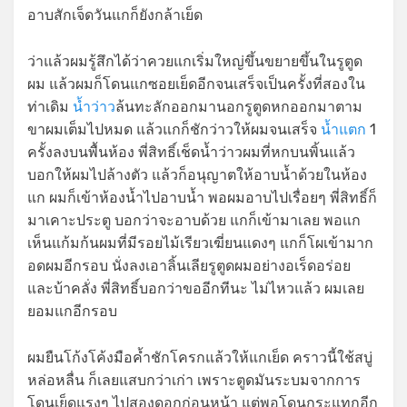
อาบสักเจ็ดวันแกก็ยังกล้าเย็ด
ว่าแล้วผมรู้สึกได้ว่าควยแกเริ่มใหญ่ขึ้นขยายขึ้นในรูตูด
ผม แล้วผมก็โดนแกซอยเย็ดอีกจนเสร็จเป็นครั้งที่สองใน
ท่าเดิม
น้ำว่าว
ล้นทะลักออกมานอกรูตูดหกออกมาตาม
ขาผมเต็มไปหมด แล้วแกก็ชักว่าวให้ผมจนเสร็จ
น้ำแตก
1
ครั้งลงบนพื้นห้อง พี่สิทธิ์เช็ดน้ำว่าวผมที่หกบนพิ้นแล้ว
บอกให้ผมไปล้างตัว แล้วก็อนุญาตให้อาบน้ำด้วยในห้อง
แก ผมก็เข้าห้องน้ำไปอาบน้ำ พอผมอาบไปเรื่อยๆ พี่สิทธิ์ก็
มาเคาะประตู บอกว่าจะอาบด้วย แกก็เข้ามาเลย พอแก
เห็นแก้มก้นผมที่มีรอยไม้เรียวเฆี่ยนแดงๆ แกก็โผเข้ามาก
อดผมอีกรอบ นั่งลงเอาลิ้นเลียรูตูดผมอย่างอเร็ดอร่อย
และบ้าคลั่ง พี่สิทธิ์บอกว่าขออีกทีนะ ไม่ไหวแล้ว ผมเลย
ยอมแกอีกรอบ
ผมยืนโก้งโค้งมือค้ำชักโครกแล้วให้แกเย็ด คราวนี้ใช้สบู่
หล่อหลื่น ก็เลยแสบกว่าเก่า เพราะตูดมันระบมจากการ
โดนเย็ดแรงๆ ไปสองดอกก่อนหน้า แต่พอโดนกระแทกอีก