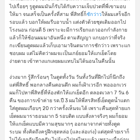
ไปเรื่อยๆ รูตูดผมมันก็รับได้กับความเจ็บปวดที่พี่เขามอบ
ให้มา จนเสร็จเป็นครั้งที่สาม พี่สิทธิ์ก็
ชักว่าว
ให้ผมเสร็จอีก
รอบแล้ว บอกให้ผมรีบอาบน้ำ แต่งตัวด้วยชุดเดิมออกไป
โรงนอน ก่อนตี 5 เพราะจะมีการเรียกแถวออกกำลังกาย
แล้วก็ให้ช้อนผมมาอันหนึ่ง ตามสัญญา แกบอกว่าที่จริง
กะเฆี่ยนตูดผมแล้วเก็บเอามาจินตนาการชักว่าว เพราะแก
ชอบผม แต่ไม่คิดว่าผมจะเป็นเกย์ยอมให้แกเย็ดโดย
ง่ายดาย เข้าทางแกเลยผมแทบไม่ได้นอนในคืนนั้น
ง่วงมาก รู้สึกร้อนๆ ในตูดทั้งวัน วันทั้งวันที่ฝึกไปก็นึกถึง
แต่พี่สิทธิ์ พอกลางคืนตอนดึก ผมก็เฝ้าเวรอีก พอออกเวร
ผมก็ไปหาพี่สิทธิ์ที่ห้องพักให้แกเย็ดอีก ตลอดเวลา 7 วัน 6
คืน ของการเข้าค่าย รด.ปี 3 ผมให้พี่สรสิทธิ์เย็ดตูดน้ำแตก
ใส่ตูดผมเกือบๆ 20 กว่าครั้งเห็นจะได้ เพราะคืนสุดท้ายแก
เย็ดผมมาราธอนมาก 5 รอบติด แบบสั่งลาจริงๆ ผมก็ยอม
ให้แกเย็ดแบบมีความสุขมากๆ ออกมาจากค่ายทั้งตูด
ระบม ทั้งคิดถึงครูฝึกสุดหล่อ (และล่อเก่ง) แต่สุดท้ายเราก็
ไม่ได้เจอกันอีกครับ ไม่รู้แกไปอยู่ไหนแล้ว เพราะเมื่อก่อน