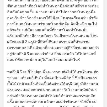
หนามแน่ๆ ก่อนที่จะไปยิงปืนเมื่อตอนบ่าย ครูฝึกบอกว่าถ้า
ช้อนหายแล้วต้องโดนทำโทษทุกมื้อก่อนกินข้าว และต้อง
กินกับมือทุกครั้ง เพราะฉะนั้น ถ้าไม่อยากลงโทษทุกมื้อ
ก่อนกินข้าวก็หาช้อนมาให้ได้ ผมโคตรเครียดครับ ลำพัง
การโดนลงโทษแบบว่าแบกโลก ซิทอัพ ดันพื้นเนี่ย ผมไม่
กลัวครับ แต่มันอายคนอื่นที่ต้องมาโดนทำโทษน่ะ
ครับ ตกดึกต้องมีการสลับเวรกันเฝ้ายามโรงนอน ผมโดน
ผลัดตอนตี 2 ครูฝึกพี่สิทธิ์เดินมาตรวจ ผมก็ทำความ
เคารพแบบปกติ แล้วแกก็ถามผมว่าอยู่ถึงกี่ยาม ผมบอกว่า
อยู่ก่อนถึงตี 3 แกบอกว่าถ้าเปลี่ยนเวรแล้ว ให้ไปหาแกที่
แคมป์พักแกหน่อย อยู่ไม่ไกลโรงนอนเท่าไหร่
พอถึงตี 3 ผมก็ไปปลุกเพื่อนเวรรอบถัดไปให้มาเฝ้ายามต่อ
จากผม แล้วผมก็เดินไปที่แคมป์ของพี่สิทธิ์ ซึ่งเป็นอาคาร
กั้นไม้ปกติ แต่เป็นห้องเป็นสัดส่วนให้ครูฝึกอยู่ มีเตียงนอน
ครบครัน สะดวกสบายมากเลย ต่างกับโรงนอนนักศึกษา
อย่างฟ้ากับนรก พอผมเข้าไปผมก็ทำความเคารพแกอีก
ครั้ง แกบอกตามสบาย แล้วถามผมว่าช้อนหายใช่มั้ย ผม