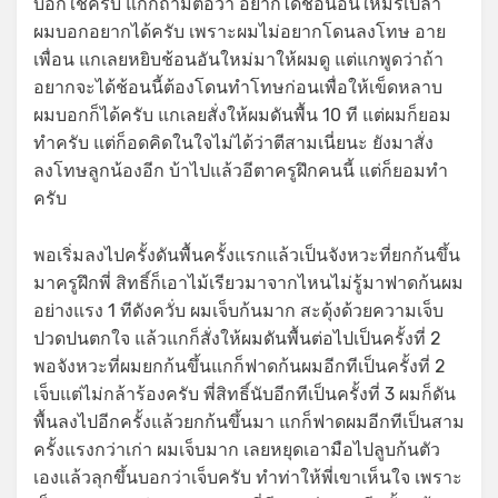
บอกใช่ครับ แกก็ถามต่อว่า อยากได้ช้อนอันใหม่รึเปล่า
ผมบอกอยากได้ครับ เพราะผมไม่อยากโดนลงโทษ อาย
เพื่อน แกเลยหยิบช้อนอันใหม่มาให้ผมดู แต่แกพูดว่าถ้า
อยากจะได้ช้อนนี้ต้องโดนทำโทษก่อนเพื่อให้เข็ดหลาบ
ผมบอกก็ได้ครับ แกเลยสั่งให้ผมดันพื้น 10 ที แต่ผมก็ยอม
ทำครับ แต่ก็อดคิดในใจไม่ได้ว่าตีสามเนี่ยนะ ยังมาสั่ง
ลงโทษลูกน้องอีก บ้าไปแล้วอีตาครูฝึกคนนี้ แต่ก็ยอมทำ
ครับ
พอเริ่มลงไปครั้งดันพื้นครั้งแรกแล้วเป็นจังหวะที่ยกก้นขึ้น
มาครูฝึกพี่ สิทธิ์ก็เอาไม้เรียวมาจากไหนไม่รู้มาฟาดก้นผม
อย่างแรง 1 ทีดังควั่บ ผมเจ็บก้นมาก สะดุ้งด้วยความเจ็บ
ปวดปนตกใจ แล้วแกก็สั่งให้ผมดันพื้นต่อไปเป็นครั้งที่ 2
พอจังหวะที่ผมยกก้นขึ้นแกก็ฟาดก้นผมอีกทีเป็นครั้งที่ 2
เจ็บแต่ไม่กล้าร้องครับ พี่สิทธิ์นับอีกทีเป็นครั้งที่ 3 ผมก็ดัน
พื้นลงไปอีกครั้งแล้วยกก้นขึ้นมา แกก็ฟาดผมอีกทีเป็นสาม
ครั้งแรงกว่าเก่า ผมเจ็บมาก เลยหยุดเอามือไปลูบก้นตัว
เองแล้วลุกขึ้นบอกว่าเจ็บครับ ทำท่าให้พี่เขาเห็นใจ เพราะ