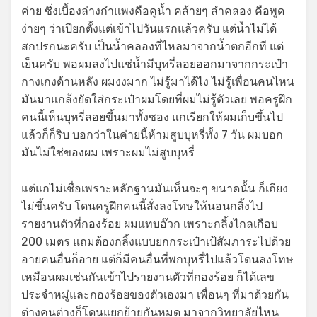
ค่าย ซึ่งเบื้องล่างกำแพงคือคูน้ำ คล้ายๆ ลำคลอง คือพูด
ง่ายๆ ว่าเปียกตั้งแต่เข้าไปวันแรกแล้วครับ แต่น้ำไม่ได้
สกปรกนะครับ เป็นน้ำคลองที่ไหลมาจากน้ำตกอีกที แต่
เย็นครับ พอผมลงไปแช่น้ำมีบุหรี่ลอยออกมาจากกระเป๋า
กางเกงด้านหลัง ผมงงมาก ไม่รู้มาได้ไง ไม่รู้เพื่อนคนไหน
มันมาแกล้งยัดใส่กระเป๋าผมโดยที่ผมไม่รู้ตัวเลย พอครูฝึก
คนนี้เห็นบุหรี่ลอยขึ้นมาทั้งซอง แกเรียกให้ผมเก็บขึ้นไป
แล้วก็ก็ริบ บอกว่าในค่ายนี้ห้ามสูบบุหรี่ทั้ง 7 วัน ผมบอก
มันไม่ใช่ของผม เพราะผมไม่สูบบุหรี่
แต่แกไม่เชื่อเพราะหลักฐานมันเห็นจะๆ ขนาดนั้น ก็เถียง
ไม่ขึ้นครับ โดนครูฝึกคนนี้สั่งลงโทษให้นอนกลิ้งไป
รายงานตัวที่กองร้อย ผมแทบอ๊วก เพราะกลิ้งไกลเกือบ
200 เมตร แถมต้องกลิ้งแบบยกกระเป๋าเป้สัมภาระไปด้วย
อายคนอื่นก็อาย แต่ก็มีคนอื่นที่พกบุหรี่ไปแล้วโดนลงโทษ
เหมือนผมเช่นกันเข้าไปรายงานตัวที่กองร้อย ก็ได้เลข
ประจำหมู่และกองร้อยของตัวเองมา เพื่อนๆ ที่มาด้วยกัน
ต่างคนต่างก็โดนแยกย้ายกันหมด มาจากวิทยาลัยไหน