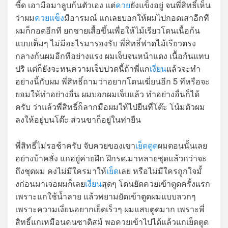
ซี้ด เอามือมาลูบก้นตัวเอง แต่
ควย
ยังแข็งอยู่ จนพี่สิทธิ์เห็น
ว่าผม
ควยแข็ง
มีอารมณ์ แกเลยบอกให้ผมไปกอดเสาอีกที
ผมก็กอดอีกที ยกชายเสื้อขึ้นเพื่อให้ไม้เรียวโดนเนื้อก้น
แบบเต็มๆ ไม่มีอะไรมารองรับ พี่สิทธิ์ฟาดไม้เรียวตรง
กลางก้นผมอีกทีอย่างแรง ผมเจ็บจนหน้าแดง เนื้อก้นแทบ
ปริ แต่ก็ยังจะทนความเจ็บปวดนี้ถ้าพี่แก
เงี่ยน
แล้วจะทำ
อย่างนี้กับผม พี่สิทธิ์ถามว่าอยากโดนเฆี่ยนอีก 5 ทีหรือจะ
ยอมให้ทำอย่างอื่น ผมบอกผมเจ็บแล้ว ทำอย่างอื่นก็ได้
ครับ ว่าแล้วพี่สิทธิ์ก็ลากมือผมให้ไปยืนที่โต๊ะ โน้มตัวผม
ลงให้อยู่บนโต๊ะ ส่วนขาก็อยู่ในท่ายืน
พี่สิทธิ์ไม่รอช้าครับ จับควยของเขา
เย็ดตูด
ผมตอนนั้นเลย
อย่างบ้าคลั่ง แกอยู่ค่ายฝึก ฝึกรด.มาหลายชุดแล้วกว่าจะ
ถึงชุดผม คงไม่มีใครมาให้
เย็ด
เลย หรือไม่มีใครถูกใจมั้
งก่อนมาเจอผมก็เลย
เงี่ยน
สุดๆ โดนยัดควยเข้าตูดครั้งแรก
เพราะแกใช้น้ำลาย แล้วพยามยัดเข้าตูดผมแบบลวกๆ
เพราะความเงี่ยนอยากเย็ดเร็วๆ ผมแสบตูดมาก เพราะพี่
สิทธิ์แกเหมือนคนซาดิสม์ พอควยเข้าไปได้แล้วแกเย็ดตูด