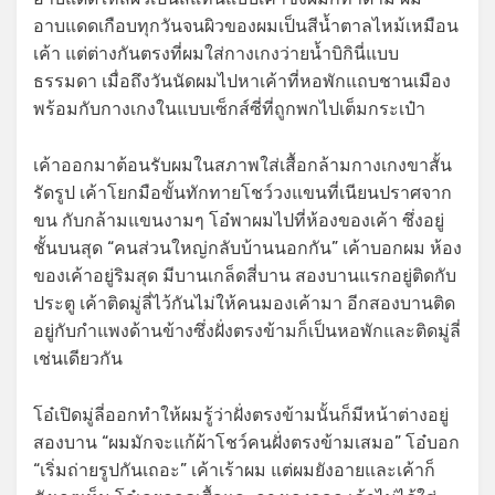
อาบแดดเกือบทุกวันจนผิวของผมเป็นสีน้ำตาลไหม้เหมือน
เค้า แต่ต่างกันตรงที่ผมใส่กางเกงว่ายน้ำบิกินี่แบบ
ธรรมดา เมื่อถึงวันนัดผมไปหาเค้าที่หอพักแถบชานเมือง
พร้อมกับกางเกงในแบบเซ็กส์ซี่ที่ถูกพกไปเต็มกระเป๋า
เค้าออกมาต้อนรับผมในสภาพใส่เสื้อกล้ามกางเกงขาสั้น
รัดรูป เค้าโยกมือขั้นทักทายโชว์วงแขนที่เนียนปราศจาก
ขน กับกล้ามแขนงามๆ โอ๋พาผมไปที่ห้องของเค้า ซึ่งอยู่
ชั้นบนสุด “คนส่วนใหญ่กลับบ้านนอกกัน” เค้าบอกผม ห้อง
ของเค้าอยู่ริมสุด มีบานเกล็ดสี่บาน สองบานแรกอยู่ติดกับ
ประตู เค้าติดมู่ลี่ไว้กันไม่ให้คนมองเค้ามา อีกสองบานติด
อยู่กับกำแพงด้านข้างซึ่งฝั่งตรงข้ามก็เป็นหอพักและติดมู่ลี่
เช่นเดียวกัน
โอ๋เปิดมู่ลี่ออกทำให้ผมรู้ว่าฝั่งตรงข้ามนั้นก็มีหน้าต่างอยู่
สองบาน “ผมมักจะแก้ผ้าโชว์คนฝั่งตรงข้ามเสมอ” โอ๋บอก
“เริ่มถ่ายรูปกันเถอะ” เค้าเร้าผม แต่ผมยังอายและเค้าก็