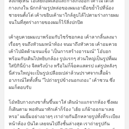
สังเกตุเห็น โอ๋เลยถอดเสื้อและกางเกงออก เค้าไม่ได้ใส่
กางเกงใน นักกล้ามรูปหล่อของผมเอามือขย้ำไปที่น้อง
ชายจนตั้งโด่ เค้าเขยิบเค้ามาใกล้ลูบไล้ไปตามร่างกายผม
จนในที่สุดร่างกายของผมก็ไร้สิ่งปกปิด
เค้าลูบควยผมเบาพร้อมกับไซร้ซอกคอ เค้าลากลิ้นลงมา
เรื่อยๆ จนถึงหัวนมหน้าท้อง จนมาถึงหัวควย เค้าอมควย
เค้าไปมิดด้ามจนแข็ง “เป็นการสร้างอารมณ์” โอ๋บอก
พร้อมกับเดินไปหยิบกล้อง รูปแรกๆ ส่วนใหญ่เป็นรูปที่ผม
ใส่บิกินี่บ้าง จีสตริงบ้าง หรือไม่ก็จ็อคแสตรป แต่รูปหลังๆ
นี่ส่วนใหญ่จะเป็นรูปเปลือยเปล่าล้วนปราศจากเสื้อผ้า
อาภรณ์ใดทั้งสิ้น “ไปถ่ายรูปข้างนอกเถอะ” เค้าชวน ซึ่ง
ผมก็ตอบรับ
โอ๋หยิบกางเกงขาสั้นขึ้นมาใส่ เดินนำแแกจากห้อง ซึ่งผม
ก็เดินตาม พอหันมาทักเค้าก็ร้อง “เฮ้ย แก้ผ้าออกมาเลย
หรอ” ผมยิ้มอย่างอายๆ เราถ่ายกันอีกหลายรูปทั้งที่ระเบียง
หน้าห้อง บันได เลยจนไปถึงชั้นล่างสุด เราถ่ายรูปกัน