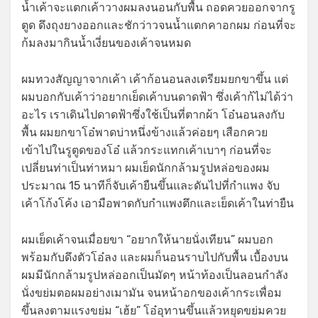
น้ำเค้าจะแตกเค้าวางผมลงนอนกับพื้น ถอดควยออกจากรู
ตูด ดึงถุงยางออกและชักว่าวจนน้ำแตกคาอกผม ก่อนที่จะ
ก้มลงมากินน้ำเงี่ยนของเค้าจนหมด
ผมทวงสัญญาจากเค้า เค้าก้อนอนลงเตรียมยกขาขึ้น แต่
ผมบอกกับเค้าว่าอยากเย็ดเค้าบนดาดฟ้า ซึ่งเค้าก้ไม่ได้ว่า
อะไร เราเดินไปดาดฟ้าซึ่งใช้เป็นที่ตากผ้า โอ๋นอนลงกับ
พื้น ผมยกขาโอ๋พาดบ่าหนึ่งข้างแล้วค่อยๆ เสือกควย
เข้าไปในรูตูดของโอ๋ แล้วกระแทกเค้าเบาๆ ก่อนที่จะ
เปลี่ยนท่าเป็นท่าหมา ผมเย็ดนักกล้ามรูปหล่อของผม
ประมาณ 15 นาทีก็จับเค้ายืนขึ้นและดันไปที่กำแพง จับ
เค้าโก้งโค้ง เอามือพาดกับกำแพงตึกและเย็ดเค้าในท่ายืน
ผมเย็ดเค้าจนเมื่อยขา “อยากให้นายนั่งเทียน” ผมบอก
พร้อมกับดึงตัวโอ๋ลง และผมก็นอนราบไปกับพื้น เบื้องบน
ผมมีนักกล้ามรูปหล่ออกเป็นมัดๆ หน้าท้องเป็นลอนกำลัง
นั่งขย่มตอผมอย่างเมามัน จนหน้าอกของเค้ากระเพื่อม
ขึ้นลงตามแรงขย่ม “เฮ้ย” โอ๋อุทานขึ้นแล้วหยุดขย่มควย