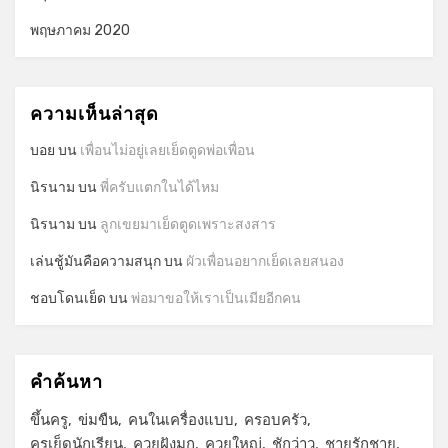
พฤษภาคม 2020
ความเห็นล่าสุด
บอย
บน
เพื่อนไม่อยู่เลยเย็ดตูดพ่อเพื่อน
นิรนาม
บน
พี่ครับแตกในได้ไหม
นิรนาม
บน
ลูกเขยมาเย็ดตูดเพราะสงสาร
เล่นชู้มันคือความสนุก
บน
ผัวเพื่อนอยากเย็ดเลยสนอง
ชอบโดนเย็ด
บน
พ่อมาขอให้เราเป็นเมียอีกคน
คำค้นหา
ขึ้นครู
ข่มขืน
คนในเครื่องแบบ
ครอบครัว
ครูเย็ดนักเรียน
ควยฝังมุก
ควยใหญ่
ชักว่าว
ชายรักชาย