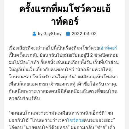
ครั้งแรกที่ผมโชว์ควยเอ้
าท์ดอร์
Posted
by
GayStory
2022-03-02
on
เรื่องเสียวที่จะเล่าต่อไปนี้เป็นเรื่องที่ผมโชว์ควย
เอ้าท์ดอร์
เป็นครั้งแรกคับ ย้อนกลับไปสมัยเรียนอยู่ปี 2 ช่วงปิดเทอม
ผมไม่มีอะไรทำ ก็เลยนั่งเล่นเนตเกือบทั้งวัน เว็บที่เข้าส่วน
ใหญ่ก็เป็นเว็บเกี่ยวกับคนชอบโชว์ “นักกล้ามควยใหญ่
โกนขนชอบโชว์ ครับ สนใจคุยกัน” ผมสังเกตุเห็นโพสหา
เพื่อนก็เลยแอด msn เจ้าของกระทู้ เค้าชื่อโอ๋ครับ เราคุย
กันสนิทเพราะเราสองคนมีนิสัยเหมือนกันตรงที่ชอบโกน
ควยกับรักแร้คับ
“ผมชอบโกนเพราะว่ามันเหมือนดาราหนักเอ็กซ์ดี” ผม
บอกกับโอ๋ “โกนเพราะว่าเวลา
โชว์ควย
คนจะมองเยอะ”
โอ๋ตอบ “นายชอบโชว์ด้วยหรอ” ผมถามกลับ “ช่าย” เค้า