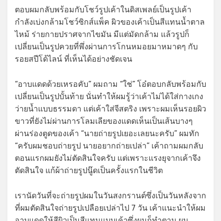
ตอบผมกลับพร้อมกับโชว์รูปเค้าในดิสเพลย์เป็นรูปเค้า
กำลังเบ่งกล้ามโชว์ซิกส์แพ็ค ผิวของเค้าเป็นสีแทนน้ำตาล
ไหม้ ร่ายกายปราศจากไขมัน มีแต่มัดกล้าม แล้วรูปก็
เปลี่ยนเป็นรูปควยที่พึ่งผ่านการโกนหมอยมาหมาดๆ กับ
รอยสปีโด้ไลน์ ที่เห็นได้อย่างชัดเจน
“อาบแดดด้วยเหรอคับ” ผมถาม “ใช่” โอ๋ตอบกลับพร้อมกับ
เปลี่ยนเป็นรูปบั้นท้าย นั่นทำให้ผมรู้ว่าเค้าไม่ได้ใส่กางเกง
ว่ายน้ำแบบธรรมดา แต่เค้าใส่จีสตริง เพราะผมเห็นรอยผิว
ขาวที่ยังไม่ผ่านการโลมเลียของแดดเห็นเป็นเส้นบางๆ
ผ่านร่องตูดของเค้า “นายถ่ายรูปเยอะเลยนะครับ” ผมทัก
“ครับผมชอบถ่ายรูป นายอยากถ่ายเปล่า” เค้าถามผมกลับ
ตอนแรกผมยังไม่ตัดสินใจครับ แต่เพราะแรงยุจากเค้าจึง
ตัดสินใจ แก้ผ้าถ่ายรูปนู๊ดเป็นครั้งแรกในชีวิต
เรานัดวันที่จะถ่ายรูปผมในวันสงกรานต์ซึ่งเป็นวันหลังจาก
ที่ผมตัดสินใจถ่ายรูปเปลือยเปล่าไป 7 วัน เค้าแนะนำให้ผม
อาบแดดให้สีผิวเป็นสีแทนแบบเค้าซึ่งผมก็ทำตาม ผม