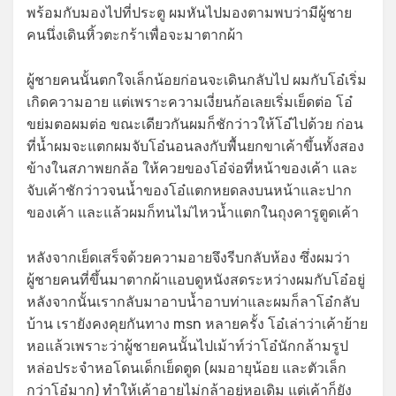
พร้อมกับมองไปที่ประตู ผมหันไปมองตามพบว่ามีผู้ชาย
คนนึ่งเดินหิ้วตะกร้าเพื่อจะมาตากผ้า
ผู้ชายคนนั้นตกใจเล็กน้อยก่อนจะเดินกลับไป ผมกับโอ๋เริ่ม
เกิดความอาย แต่เพราะความเงี่ยนก้อเลยเริ่มเย็ดต่อ โอ๋
ขย่มตอผมต่อ ขณะเดียวกันผมก็ชักว่าวให้โอ๋ไปด้วย ก่อน
ที่น้ำผมจะแตกผมจับโอ๋นอนลงกับพื้นยกขาเค้าขึ้นทั้งสอง
ข้างในสภาพยกล้อ ให้ควยของโอ๋จ่อที่หน้าของเค้า และ
จับเค้าชักว่าวจนน้ำของโอ๋แตกหยดลงบนหน้าและปาก
ของเค้า และแล้วผมก็ทนไม่ไหวน้ำแตกในถุงคารูตูดเค้า
หลังจากเย็ดเสร็จด้วยความอายจึงรีบกลับห้อง ซึ่งผมว่า
ผู้ชายคนที่ขึ้นมาตากผ้าแอบดูหนังสดระหว่างผมกับโอ๋อยู่
หลังจากนั้นเรากลับมาอาบน้ำอาบท่าและผมก็ลาโอ๋กลับ
บ้าน เรายังคงคุยกันทาง msn หลายครั้ง โอ๋เล่าว่าเค้าย้าย
หอแล้วเพราะว่าผู้ชายคนนั้นไปเม้าท์ว่าโอ๋นักกล้ามรูป
หล่อประจำหอโดนเด็กเย็ดตูด (ผมอายุน้อย และตัวเล็ก
กว่าโอ๋มาก) ทำให้เค้าอายไม่กล้าอยู่หอเดิม แต่เค้าก็ยัง