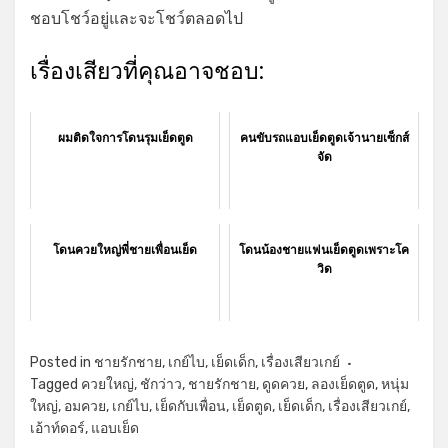
ชอบโชว์อยู่และจะโชว์ตลอดไป
เรื่องเสียวที่คุณอาจชอบ:
ผมติดใจการโดนรุมเย็ดตูด
คนขับรถแอบเย็ดตูดเจ้านายเซ็กส์
จัด
โดนควยใหญ่พี่ชายเพื่อนเย็ด
โดนน้องชายแฟนเย็ดตูดเพราะโค
วิด
Posted in
ชายรักชาย
,
เกย์ไบ
,
เย็ดเด็ก
,
เรื่องเสียวเกย์
Tagged
ควยใหญ่
,
ชักว่าว
,
ชายรักชาย
,
ดูดควย
,
ลองเย็ดตูด
,
หนุ่ม
ใหญ่
,
อมควย
,
เกย์ไบ
,
เย็ดกับเพื่อน
,
เย็ดตูด
,
เย็ดเด็ก
,
เรื่องเสียวเกย์
,
เอ้าท์ดอร์
,
แอบเย็ด