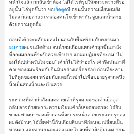
หนำใจแล้ว ก็กลับเข้าห้อง โอ๋ได้ไรท์รูปให้ผมระหว่างที่รอ
อยู่นั้น โอ่พูดขึ้นว่า ขอ
เย็ดตูด
ที ตอนนั้นความเงี่ยนผมยัง
ไม่ลง ก็เลยตกลง เราสองคนโผเข้าหากัน จูบแลกน้ำลาย
ด้วยความดูดดื่ม
ก่อนที่เค้าจะพลักผมลงไปนอนกับพื้นพร้อมกับคลานมา
อมควย
ผมจนมิดด้าม จนน้ำผมเกือบแตกเค้าลุกขึ้นมานั่ง
ที่อกผมก่อนที่จะงัดควยเข้าปาก แต่ผมปฏิเสธที่จะอม “ไม่
อมได้เปล่าครับไม่ชอบ” เค้าก็ไม่ได้ว่าอะไร เค้าจึงหันมาที่
ควยของผมพร้อมกับกินมันอย่างเอร็ดอร่อย ก่อนที่จะลาม
ไปที่ตูดของผม พร้อมกับแหย่นิ้วเข้าไปเพื่อขยายรูจากหนึ่ง
นิ้วเป็นสองนิ้วและเป็นควย
ระหว่างที่เค้ากำลังสอดควยเค้าที่รูผม ผมขอเค้าเย็ดตูด
กลับ อาจด้วยเพราะความเงี่ยนเค้าก็เลยตอบตกลง โอ๋จับ
ขาผมพาดบ่าของเค้าก่อนที่จะกระหน่ำควยกระแทกรูของ
ผมดังป๊าบๆ โอ๋เย็ดท่านี้กันเกือบสิบนาทีก่อนจะเปลี่ยนเป็น
ท่าหมา และท่านอนตะแคง และไปจบที่ท่าลิงอุ้มแตง ก่อน