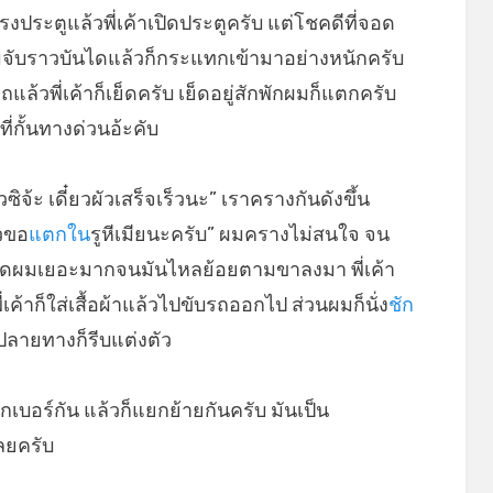
รงประตูแล้วพี่เค้าเปิดประตูครับ แต่โชคดีที่จอด
ผมจับราวบันไดแล้วก็กระแทกเข้ามาอย่างหนักครับ
ล้วพี่เค้าก็เย็ดครับ เย็ดอยู่สักพักผมก็แตกครับ
่กั้นทางด่วนอ้ะคับ
ิจ้ะ เดี๋ยวผัวเสร็จเร็วนะ” เราครางกันดังขึ้น
ัวขอ
แตกใน
รูหีเมียนะครับ” ผมครางไม่สนใจ จน
นรูตูดผมเยอะมากจนมันไหลย้อยตามขาลงมา พี่เค้า
ี่เค้าก็ใส่เสื้อผ้าแล้วไปขับรถออกไป ส่วนผมก็นั่ง
ชัก
งปลายทางก็รีบแต่งตัว
กเบอร์กัน แล้วก็แยกย้ายกันครับ มันเป็น
ลยครับ