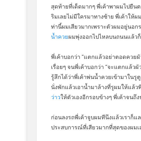
สุดท้ายที่เด็ดมากๆ พี่เค้าพาผมไปยืนต
ริมเลยไม่มีใครมาทางซ้าย พี่เค้าให้
ท่านี้ผมเสียวมากเพราะตัวผมอยู่นอกรถแ
น้ำควย
ผมพุ่งออกไปไหลบนถนนแล้วก็ที
พี่เค้าบอกว่า “แตกแล้วอย่าตอดควยผัวซ
เรื่อยๆ จนพี่เค้าบอกว่า “จะแตกแล้วผ
รู้สึกได้ว่าพี่เค้าพ่นน้ำควยเข้ามาใ
นั่งพักแล้วเอาน้ำมาล้างที่รูผมให้แล้วพ
ว่าว
ให้ตัวเองอีกรอบข้างๆ พี่เค้าจนถึ
ก่อนลงรถพี่เค้าจูบผมทีนึงแล้วเราก็แล
ประสบการณ์ที่เสียวมากที่สุดของผมเ