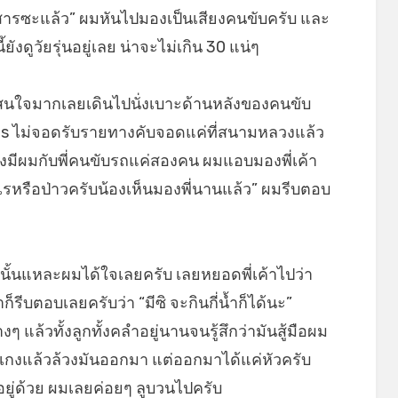
้โดยสารซะแล้ว” ผมหันไปมองเป็นเสียงคนขับครับ และ
งดูวัยรุ่นอยู่เลย น่าจะไม่เกิน 30 แน่ๆ
 ผมสนใจมากเลยเดินไปนั่งเบาะด้านหลังของคนขับ
us ไม่จอดรับรายทางคับจอดแค่ที่สนามหลวงแล้ว
งมีผมกับพี่คนขับรถแค่สองคน ผมแอบมองพี่เค้า
ะไรหรือป่าวครับน้องเห็นมองพี่นานแล้ว” ผมรีบตอบ
เท่านั้นแหละผมได้ใจเลยครับ เลยหยอดพี่เค้าไปว่า
าก็รีบตอบเลยครับว่า “มีซิ จะกินกี่น้ำก็ได้นะ”
 แล้วทั้งลูกทั้งคลำอยู่นานจนรู้สึกว่ามันสู้มือผม
เกงแล้วล้วงมันออกมา แต่ออกมาได้แค่หัวครับ
งอยู่ด้วย ผมเลยค่อยๆ ลูบวนไปครับ