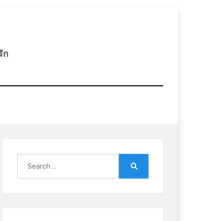
รัก
Search
for:
Search