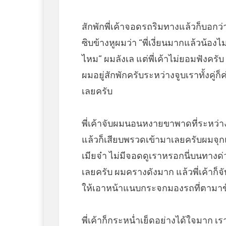
สักพักพี่เค้าจอดรถริมทางแล้วก็บอกว
ซิบข้างหูผมว่า “พี่เงี่ยนมากแล้วน้องไ
ไหม” ผมลังเล แต่พี่เค้าไม่ยอมฟังคร
ผมอยู่สักพักครับระหว่างจูบเราทั้งคู
เลยครับ
พี่เค้าจับผมนอนหงายขาพาดที่ระหว่าง
แล้วก็เสียบพรวดเข้ามาเลยครับผมจุกแ
เมียจ๋า ไม่มีจอดดูเราหรอกนี่บนทางด่ว
เลยครับ ผมครางดังมาก แล้วพี่เค้าก็
ให้เอาหน้าแนบกระจกมองรถที่ตามาข้
พี่เค้าก็กระหน่ำเย็ดอย่างได้ใจมาก