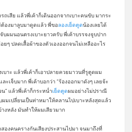
่ารถเสีย แล้วพี่เค้าก็เดินออกจากเบาะคนขับ มากระ
ม่ต้องมาลูบมาดูดแล้ว พี่ขอ
ลองเย็ดตูด
น้องเลยได้
ับ จับผมนอนตรงเบาะยาวครับ พี่เค้าบรรจงจูบปาก
่ก็ค่อยๆ ปลดเสื้อผ้าของตัวเองออกจนไม่เหลืออะไร
เบาะ แล้วพี่เค้าก็เอาปลายควยมาวนที่รูตูดผม
ละเจ็บมาก พี่เค้าบอกว่า “ร้องออกมาดังๆ เลยจ้ะ
น” แล้วพี่เค้าก็กระหน่ำ
เย็ดตูด
ผมอย่างไม่ปราณี
จับผมเปลี่ยนเป็นท่าหมาให้คลานไปเบาะหลังสุดแล้ว
างหลัง มันทำให้ผมเสียวมาก
 เราสองคนครางกันเสียงประสานไปมา จนมาถึงที่