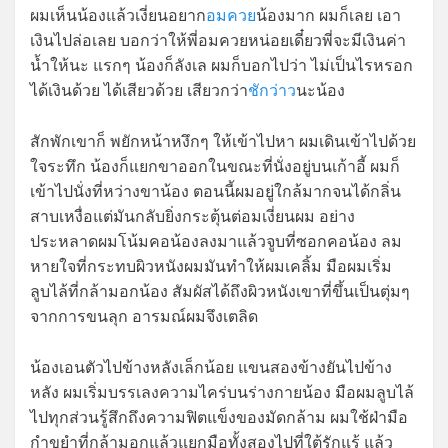
ผมเห็นน้องแล้วเงี่ยนอยาก
อมควย
น้องมาก ผมก็เลย เอา
เงินไปล่อเลย บอกว่าให้พี่อมควยหน่อยเดี๋ยวพี่จะมีเงินค่า
นํ้าให้นะ แรกๆ น้องก็ลังเล ผมก็บอกไปว่า ไม่เป็นไรหรอก
ได้เงินด้วย ได้เสียวด้วย เสียวกว่า
ชักว่าว
นะน้อง
สักพักเขาก็ พยักหน้าหงึกๆ ให้เข้าไปหา ผมเดินเข้าไปด้วย
ใจระทึก น้องก็แยกขาออกในขณะที่นั่งอยู่บนเก้าอี้ ผมก็
เข้าไปนั่งที่หว่างขาน้อง ตอนนี้ผมอยู่ใกล้มากจนได้กลิ่น
สาบเหงื่อแต่มันกลับยิ่งกระตุ้นต่อมเงี่ยนผม อย่าง
ประหลาดผมโน้มคอน้องลงมาแล้วจูบที่ซอกคอน้อง ลม
หายใจที่กระทบผิวหนังผมมันทำให้ผมเคลิ้ม มือผมเริ่ม
ลูบไล้ที่กล้ามอกน้อง สัมผัสได้ถึงผิวหนังเขาที่ขึ้นเป็นตุ่มๆ
จากการขนลุก อารมณ์ผมจึงเตลิด
น้องเอนตัวไปข้างหลังเล็กน้อย แขนสองข้างยันไปข้าง
หลัง ผมเริ่มบรรเลงความไคร่บนร่างกายน้อง มือผมลูบไล้
ไปทุกส่วนรู้สึกถึงความฟิตแข็งของมัดกล้าม ผมใช้ฝ่ามือ
กำขยำที่กล้ามอกแล้วแยกมือทั้งสองไปที่ใต้รักแร้ แล้ว