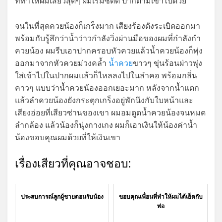
ที่ทำให้ผมเสียวสุดๆ ผมเริ่มซี๊ดด ปากตามเขาไปด้วย
จนในที่สุดควยน้องก็เกร็งมาก เสียงร้องดังระเบิดออกมา
พร้อมกับรู้สึกว่าน้ำว่าวกำลังวิ่งผ่านมือของผมที่กำลังกำ
ควยน้อง ผมรีบเอาปากครอบหัวควยแล้วนํ้าควยน้องก็พุ่ง
ออกมาจากหัวควยม่วงคล้ำ
น้ำควย
ขาวๆ ขุ่นร้อนผ่าวพุ่ง
ใส่เข้าไปในปากผมแล้วก็ไหลลงไปในลำคอ พร้อมกลิ่น
คาวๆ แบบว่านํ้าควยน้องออกเยอะมาก หลังจากน้ำแตก
แล้วลำควยน้องยังกระตุกเกร็งอยู่พักนึงกับใบหน้าและ
เสียงอ่อยที่เสียวซ่านของเขา ผมอมดูดนํ้าควยน้องจนหมด
ลำกล้อง แล้วน้องก็นุ่งกางเกง ผมก็เอาเงินให้น้องค่านํ้า
น้องขอบคุณผมด้วยที่ให้เงินเขา
เรื่องเสียวที่คุณอาจชอบ:
ประสบการณ์ลูกผู้ชายตอนรับน้อง
ขอบคุณเพื่อนที่ทำให้ผมได้เย็ดกับ
พ่อ