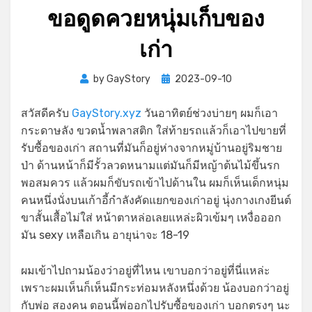
ขอดูดควยหนุ่มเก็บของ
เก่า
Posted
by
GayStory
2023-09-10
on
สวัสดีครับ
GayStory.xyz
วันอาทิตย์ช่วงบ่ายๆ ผมก็เอา
กระดาษลัง ขวดนํ้าพลาสติก ใส่ท้ายรถแล้วก็เอาไปขายที่
รับซื้อของเก่า สถานที่มันก็อยู่ห่างจากหมู่บ้านอยู่ริมชาย
ป่า ด้านหน้าก็มีรั้วลวดหนามแต่มันก็มีหญ้าต้นไม้ขึ้นรก
พอสมควร แล้วผมก็ขับรถเข้าไปด้านใน ผมก็เห็นเด็กหนุ่ม
คนหนึ่งนั่งบนเก้าอี้กำลังคัดแยกของเก่าอยู่ นุ่งกางเกงยีนต์
ขาสั้นเสื้อไม่ใส่ หน้าตาหล่อเลยแหล่ะผิวเข้มๆ เหงื่อออก
มัน sexy เหลือเกิน อายุน่าจะ 18-19
ผมเข้าไปถามน้องว่าอยู่ที่ไหน เขาบอกว่าอยู่ที่นี่แหล่ะ
เพราะผมเห็นก็เห็นมีกระท่อมหลังหนึ่งด้วย น้องบอกว่าอยู่
กับพ่อ สองคน ตอนนี้พ่ออกไปรับซื้อของเก่า บอกตรงๆ นะ