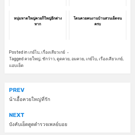
หนุ่มหาดใหญ่ควยก็ใหญ่อีกต่าง
โดนควยคนงานบ้านสวนเย็ดจน
หาก
ครบ
Posted in
เกย์ไบ
,
เรื่องเสียวเกย์
Tagged
ควยใหญ่
,
ชักว่าว
,
ดูดควย
,
อมควย
,
เกย์ไบ
,
เรื่องเสียวเกย์
,
แอบเย็ด
แนะแนว
PREV
เรื่อง
น้าเอื้อควยใหญ่ที่รัก
NEXT
บังคับเย็ดตูดตำรวจเพลย์บอย