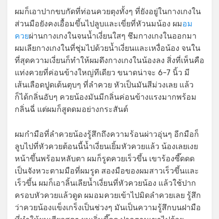
ผมก็เอาปากขบกัดที่ท่อนควยตุงทั้งๆ ที่ยังอยู่ในกางเกงใน
ส่วนมือยังคงเอื้อมขึ้นไปลูบและเขี่ยที่หัวนมน้อง ผม
อม
ควย
ผ่านกางเกงในจนนํ้าเงี่ยนใสๆ ชึมกางเกงในออกมา
ผมเลียกางเกงในที่ชุ่มไปด้วยนํ้าเงี่ยนและเหงื่อน้อง จนใน
ที่สุดความเงี่ยนก็ทำให้ผมดึงกางเกงในน้องลง สิ่งที่เห็นคือ
แท่งควยที่ค่อนข้างใหญ่ทีเดียว ขนาดน่าจะ 6-7 นิ้ว มี
เส้นเลือดปูดเต้นตุบๆ ที่ลำควย หัวเป็นมันสีม่วงเลย แล้ว
ก็ได้กลิ่นอับๆ ควยน้องมันมีกลิ่นค่อนข้างแรงมากพร้อม
กลิ่นฉี่ แต่ผมก็สูดดมอย่างกระสันต์
ผมกำมือที่ลำควยน้องรู้สึกถึงความร้อนผ่าวอุ่นๆ อีกมือก็
ลูบไปที่หัวควยต้อนนี้นํ้าเงี่ยนเยิ้มหัวควยแล้ว น้องเลยเงย
หน้าขึ้นพร้อมหลับตา ผมก็รูดควยเร็วขึ้น เขาร้องซี๊ดดด
เป็นจังหวะตามมือที่ผมรูด สองมือของผมสาวเร็วขึ้นและ
เร็วขึ้น ผมก็เอาลิ้นเลียนํ้าเงี่ยนที่หัวควยน้อง แล้วใช้ปาก
ครอบหัวควยแล้วดูด ผมอมควยเข้าไปมิดลำควยเลย รู้สึก
ว่าควยน้องแข็งเกร็งเป็นช่วงๆ มันเป็นความรู้สึกบนฝามือ