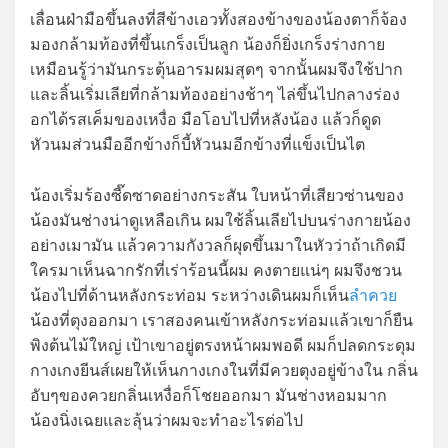
เลื่อนฝ่ามือขึ้นลงที่สีข้างเอวทั้งสองข้างของน้องตาก็จ้อง
มองกล้ามท้องที่ขึ้นเกร็งเป็นลูก น้องก็ยิ่งเกร็งร่างกาย
เหมือนรู้ว่ามันกระตุ้นอารมผมสุดๆ จากนั้นผมจึงใช้ปาก
และลิ้นเริ่มเลียที่กล้ามท้องอย่างช้าๆ ไล่ขึ้นไปกลางร่อง
อกได้รสเค็มของเหงื่อ มือโอบไปที่หลังน้อง แล้วก็ดูด
หัวนมส่วนมืออีกข้างก็บี้หัวนมอีกข้างที่แข็งเป็นไต
น้องเริ่มร้องซี๊ดซาดอย่างกระสัน ใบหน้าที่เสียวซ่านของ
น้องมันช่างน่าดูเหลือเกิน ผมใช้ลิ้นเลียไปบนร่างกายน้อง
อย่างเมามัน แล้วความกังวลก็ผุดขึ้นมาในหัวว่าถ้าเกิดมี
ใครมาเห็นฉากรักที่เร่าร้อนนี้ผม คงตายแน่ๆ ผมจึงชวน
น้องไปที่ด้านหลังกระท่อม ระหว่างเดินผมก็เห็น
ลำควย
น้องที่ตุงออกมา เราสองคนเข้าหลังกระท่อมแล้วเขาก็ยืน
พิงต้นไม้ใหญ่ เป้าเขาอยู่ตรงหน้าผมพอดี ผมก็ปลดกระดุม
กางเกงยีนส์เผยให้เห็นกางเกงในที่มีควยตุงอยู่ข้างใน กลิ่น
อับๆของควยกลิ่นเหงื่อก็โชยออกมา มันช่างหอมมาก
น้องนิ่งเฉยและลุ้นว่าผมจะทำอะไรต่อไป