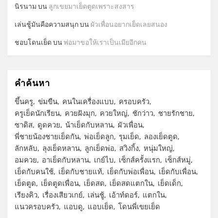
นิรนาม
บน
ลูกเขยมาเย็ดตูดเพราะสงสาร
เล่นชู้มันคือความสนุก
บน
ผัวเพื่อนอยากเย็ดเลยสนอง
ชอบโดนเย็ด
บน
พ่อมาขอให้เราเป็นเมียอีกคน
คำค้นหา
ขึ้นครู
ข่มขืน
คนในเครื่องแบบ
ครอบครัว
ครูเย็ดนักเรียน
ควยฝังมุก
ควยใหญ่
ชักว่าว
ชายรักชาย
ซาดิส
ดูดควย
น้าเย็ดกับหลาน
ผัวเพื่อน
พี่ชายน้องชายเย็ดกัน
พ่อเย็ดลูก
รุมเย็ด
ลองเย็ดตูด
ลักหลับ
ลุงเย็ดหลาน
ลูกเย็ดพ่อ
สวิงกิ้ง
หนุ่มใหญ่
อมควย
อาเย็ดกับหลาน
เกย์ไบ
เซ็กส์ครั้งแรก
เซ็กส์หมู่
เย็ดกับคนใช้
เย็ดกับชายแท้
เย็ดกับพ่อเพื่อน
เย็ดกับเพื่อน
เย็ดตูด
เย็ดตูดเพื่อน
เย็ดสด
เย็ดสดแตกใน
เย็ดเด็ก
เรียงคิว
เรื่องเสียวเกย์
เล่นชู้
เอ้าท์ดอร์
แตกใน
แนวครอบครัว
แอบดู
แอบเย็ด
โดนพี่เขยเย็ด