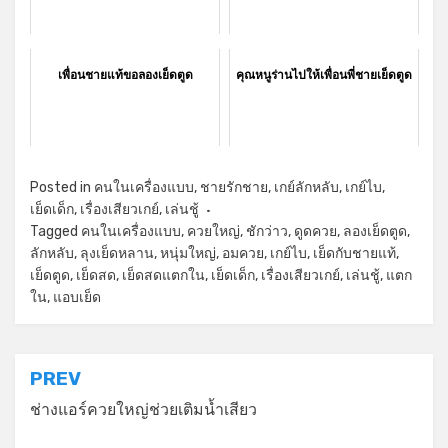
เพื่อนชายแท้ขอลองเย็ดตูด
คุณหนูร่านไปให้เพื่อนพี่ชายเย็ดตูด
Posted in
คนในเครื่องแบบ
,
ชายรักชาย
,
เกย์ลักหลับ
,
เกย์ไบ
,
เย็ดเด็ก
,
เรื่องเสียวเกย์
,
เล่นชู้
Tagged
คนในเครื่องแบบ
,
ควยใหญ่
,
ชักว่าว
,
ดูดควย
,
ลองเย็ดตูด
,
ลักหลับ
,
ลุงเย็ดหลาน
,
หนุ่มใหญ่
,
อมควย
,
เกย์ไบ
,
เย็ดกับชายแท้
,
เย็ดตูด
,
เย็ดสด
,
เย็ดสดแตกใน
,
เย็ดเด็ก
,
เรื่องเสียวเกย์
,
เล่นชู้
,
แตก
ใน
,
แอบเย็ด
แนะแนว
PREV
เรื่อง
ช่างแอร์ควยใหญ่ช่วยเติมน้ำเสียว