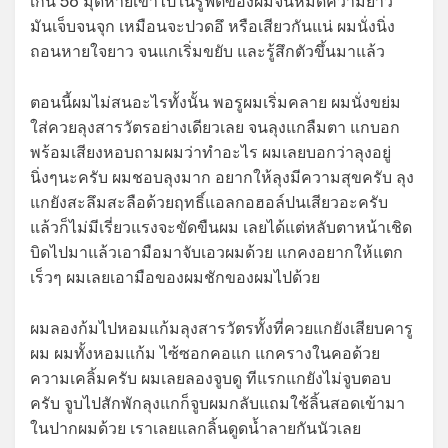
เกิน 56 มุดหายเข้าไปในรูฟิตของผมจนหมดความยาว
มันเจ็บจนจุก เหมือนจะปวดอึ หรือเสียวกันแน่ ผมนั่งนิ่ง
ถอนหายใจยาว จนแกเริ่มขยับ และรู้สึกตัวขึ้นมาแล้ว
ตอนนี้ผมไม่สนอะไรทั้งนั้น พอรูผมเริ่มคลาย ผมนั่งขย่ม
ใส่ควยลุงสารวัตรอย่างเดียวเลย จนลุงแกลืมตา แกบอก
พร้อมเสียงหอบถามผมว่าทำอะไร ผมเลยบอกว่าลุงอยู่
นิ่งๆนะครับ ผมชอบลุงมาก อยากให้ลุงมีความสุขครับ ลุง
แกยังสะลึมสะลือด้วยฤทธิ์แอลกอฮอล์ปนเสียวอะครับ
แล้วก็ไม่มีเรี่ยวแรงจะขัดขืนผม เลยได้แต่หลับตาหน้าเชิด
บิดไปมาแล้วเอามือมาจับเอวผมด้วย แกคงอยากให้แตก
เร็วๆ ผมเลยเอามือของผมชักของผมไปด้วย
ผมลองก้มไปหอมแก้มลุงสารวัตรทั้งที่ควยแกยังเสียบคารู
ผม ผมทั้งหอมแก้ม ไซ้ซอกคอแก แกครางในคอด้วย
ความเคลิ้มครับ ผมเลยลองจูบดู ทีแรกแกยังไม่จูบตอบ
ครับ จูบไปสักพักลุงแกก็จูบผมกลับแถมใช้ลิ้นสอดเข้ามา
ในปากผมด้วย เราเลยแลกลิ้นดูดน้ำลายกันนัวเลย