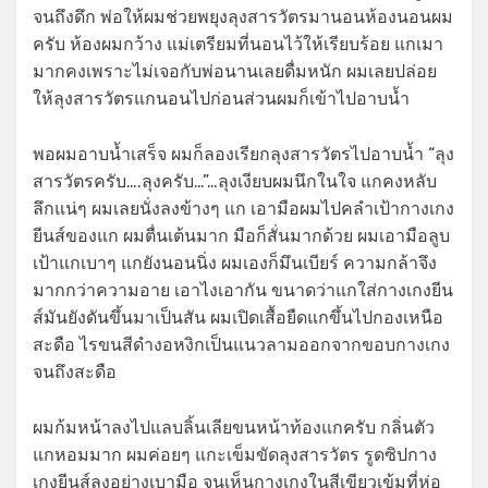
จนถึงดึก พ่อให้ผมช่วยพยุงลุงสารวัตรมานอนห้องนอนผม
ครับ ห้องผมกว้าง แม่เตรียมที่นอนไว้ให้เรียบร้อย แกเมา
มากคงเพราะไม่เจอกับพ่อนานเลยดื่มหนัก ผมเลยปล่อย
ให้ลุงสารวัตรแกนอนไปก่อนส่วนผมก็เข้าไปอาบน้ำ
พอผมอาบน้ำเสร็จ ผมก็ลองเรียกลุงสารวัตรไปอาบน้ำ “ลุง
สารวัตรครับ….ลุงครับ…”…ลุงเงียบผมนึกในใจ แกคงหลับ
ลึกแน่ๆ ผมเลยนั่งลงข้างๆ แก เอามือผมไปคลำเป้ากางเกง
ยีนส์ของแก ผมตื่นเต้นมาก มือก็สั่นมากด้วย ผมเอามือลูบ
เป้าแกเบาๆ แกยังนอนนิ่ง ผมเองก็มึนเบียร์ ความกล้าจึง
มากกว่าความอาย เอาไงเอากัน ขนาดว่าแกใส่กางเกงยีน
ส์มันยังดันขึ้นมาเป็นสัน ผมเปิดเสื้อยืดแกขึ้นไปกองเหนือ
สะดือ ไรขนสีดำงอหงิกเป็นแนวลามออกจากขอบกางเกง
จนถึงสะดือ
ผมก้มหน้าลงไปแลบลิ้นเลียขนหน้าท้องแกครับ กลิ่นตัว
แกหอมมาก ผมค่อยๆ แกะเข็มขัดลุงสารวัตร รูดซิปกาง
เกงยีนส์ลงอย่างเบามือ จนเห็นกางเกงในสีเขียวเข้มที่ห่อ