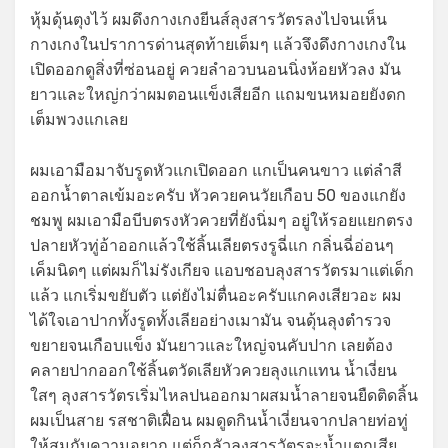
หุ้มดุ้นตุงไว้ ผมดึงกางเกงยีนส์ลุงสารวัตรลงไปจนเห็น
กางเกงในปราการด่านสุดท้ายเต็มๆ แล้วจึงดึงกางเกงใน
เปิดออกดูสิ่งที่ซ่อนอยู่ ควยลำอวบนอนนิ่งห้อยหัวลง มัน
ยาวและใหญ่กว่าผมตอนแข็งเสียอีก แถมขนหมอยยังดก
เต็มพวงแกเลย
ผมเอามือมาจับรูดหัวแกเปิดออก แกเป็นคนขาว แต่ลำสี
ออกน้ำตาลเข้มอะครับ หัวควยคนวัยเกือบ 50 ของแกยัง
ชมพู ผมเอามือบีบตรงหัวควยที่ยังนิ่มๆ อยู่ให้รอยแยกตรง
ปลายหัวทู่อ้าออกแล้วใช้ลิ้นเลียตรงรูฉี่แก กลิ่นฉี่อ่อนๆ
เค็มนิดๆ แต่ผมก็ไม่รังเกียจ แอบชอบลุงสารวัตรมาแต่เด็ก
แล้ว แกเริ่มขยับตัว แต่ยังไม่ตื่นอะครับแกคงเสียวอะ ผม
ได้ใจเอาปากทั้งรูดทั้งเลียอย่างเมามัน จนดุ้นลุงตำรวจ
ขยายจนเกือบแข็ง มันยาวและใหญ่จนคับปาก เลยต้อง
คลายปากออกใช้ลิ้นตวัดเลียหัวควยลุงแกแทน น้ำเงี่ยน
ใสๆ ลุงสารวัตรเริ่มไหลปนออกมาผสมน้ำลายจนยืดติดลิ้น
ผมเป็นสาย รสชาติเฝื่อน ผมดูดกินน้ำเงี่ยนจากปลายท่อทู่
ให้สมกับความอยาก แต่ก็กลัวลุงสารวัตรจะน้ำแตกเสีย