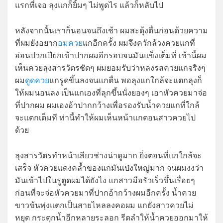
แรกที่เจอ ลุงแกก็ยิ้มๆ ไม่พูดไร แล้วก็หลับไป
หลังจากนั้นเราก็นอนจนถึงเช้า ผมสะดุ้งตื่นก่อนด้วยความ
ที่ผมยังอยาก
อมควย
แกอีกครั้ง ผมจึงควักล้วงควยแกที่
อ่อนปวกเปียกเข้าปากผมอีกรอบจนมันแข็งเต็มที่ เช้านี้ผม
เห็นควยลุงสารวัตรชัดๆ ผมยอมรับว่าหลงรสควยแกจริงๆ
ผม
ดูดควย
แกรูดขึ้นลงจนแกตื่น พอลุงแกใกล้จะแตกลุงก็
ให้ผมนอนลง เป็นแกเองที่ลุกขึ้นนั่งยองๆ เอาหัวควยมาจ่อ
ที่ปากผม ผมเองอ้าปากกว้างเพื่อรองรับน้ำควยแกที่ใกล้
จะแตกเต็มที ท่านี้ทำให้ผมเห็นหน้าแกตอนสาวควยไป
ด้วย
ลุงสารวัตรทำหน้าเสียวช่างน่าดูมาก ยิ่งตอนที่แกใกล้จะ
เสร็จ หัวควยแดงคล้ำของแกมันเป่งใหญ่มาก จนผมงงว่า
มันเข้าไปในรูตูดผมได้ยังไง แกสาวมือรัวเร็วขึ้นเรื่อยๆ
ก่อนที่จะจ่อหัวควยมาที่ปากอ้ากว้างผมอีกครั้ง น้ำควย
ขาวข้นพุ่งแตกเป็นสายไหลลงคอผม แกยังสาวควยไม่
หยุด กระตุกน้ำอีกหลายระลอก รีดลำให้น้ำควยออกมาให้