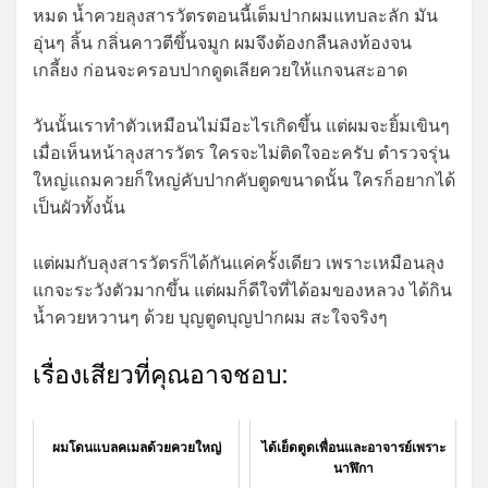
หมด น้ำควยลุงสารวัตรตอนนี้เต็มปากผมแทบละลัก มัน
อุ่นๆ ลิ้น กลิ่นคาวตีขึ้นจมูก ผมจึงต้องกลืนลงท้องจน
เกลี้ยง ก่อนจะครอบปากดูดเลียควยให้แกจนสะอาด
วันนั้นเราทำตัวเหมือนไม่มีอะไรเกิดขึ้น แต่ผมจะยิ้มเขินๆ
เมื่อเห็นหน้าลุงสารวัตร ใครจะไม่ติดใจอะครับ ตำรวจรุ่น
ใหญ่แถมควยก็ใหญ่คับปากคับตูดขนาดนั้น ใครก็อยากได้
เป็นผัวทั้งนั้น
แต่ผมกับลุงสารวัตรก็ได้กันแค่ครั้งเดียว เพราะเหมือนลุง
แกจะระวังตัวมากขึ้น แต่ผมก็ดีใจที่ได้อมของหลวง ได้กิน
น้ำควยหวานๆ ด้วย บุญตูดบุญปากผม สะใจจริงๆ
เรื่องเสียวที่คุณอาจชอบ:
ผมโดนแบลคเมลด้วยควยใหญ่
ได้เย็ดตูดเพื่อนและอาจารย์เพราะ
นาฬิกา