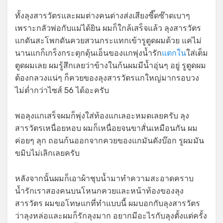
ทั้งลุงสารวัตรและผมต่างคนต่างส่งเสียงซี๊ดซ๊าดเบาๆ
เพราะกลัวพ่อกับแม่ได้ยิน ผมก็ใกล้เสร็จแล้ว ลุงสารวัตร
แกดันสะโพกดันควยสวนกระแทกเข้ารูตูดผมด้วย แค่ไม่
นานแกก็เกร็งกระตุกดุ้นเอ็นของแกพุ่งน้ำรัก
แตกใน
ใส่เต็ม
ตูดผมเลย ผมรู้สึกเลยว่าข้างในก้นผมมีน้ำอุ่นๆ อยู่ รูตูดผม
ต้องกลวงแน่ๆ ก็ควยของลุงสารวัตรแกใหญ่มากรอบวง
ไม่ต่ำกว่าไซส์ 56 ได้อะครับ
พอลุงแกเสร็จผมก็พุ่งใส่ท้องแกเลอะหมดเลยครับ ลุง
สารวัตรเหนื่อยหอบ ผมก็เหนื่อยจนขาสั่นเหมือนกัน ผม
ค่อยๆ ลุก ถอนก้นออกจากควยของแกมันดังบ๊อก รูผมมัน
ขมิบไม่เลิกเลยครับ
หลังจากนั้นผมก็เอาผ้าชุบน้ำมาทำความสะอาดคราบ
น้ำรักเราสองคนบนโหนกควยและหน้าท้องของลุง
สารวัตร ผมขอโทษแกที่ทำแบบนี้ ผมบอกกับลุงสารวัตร
ว่าลุงหล่อและผมก็รักลุงมาก อยากมีอะไรกับลุงตั้งแต่ครั้ง