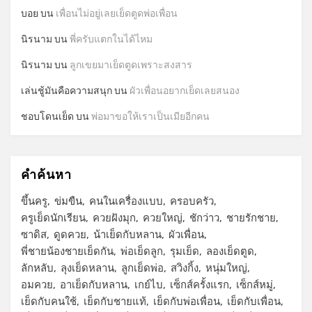
บอย
บน
เพื่อนไม่อยู่เลยเย็ดตูดพ่อเพื่อน
นิรนาม
บน
พี่ครับแตกในได้ไหม
นิรนาม
บน
ลูกเขยมาเย็ดตูดเพราะสงสาร
เล่นชู้มันคือความสนุก
บน
ผัวเพื่อนอยากเย็ดเลยสนอง
ชอบโดนเย็ด
บน
พ่อมาขอให้เราเป็นเมียอีกคน
คำค้นหา
ขึ้นครู
ข่มขืน
คนในเครื่องแบบ
ครอบครัว
ครูเย็ดนักเรียน
ควยฝังมุก
ควยใหญ่
ชักว่าว
ชายรักชาย
ซาดิส
ดูดควย
น้าเย็ดกับหลาน
ผัวเพื่อน
พี่ชายน้องชายเย็ดกัน
พ่อเย็ดลูก
รุมเย็ด
ลองเย็ดตูด
ลักหลับ
ลุงเย็ดหลาน
ลูกเย็ดพ่อ
สวิงกิ้ง
หนุ่มใหญ่
อมควย
อาเย็ดกับหลาน
เกย์ไบ
เซ็กส์ครั้งแรก
เซ็กส์หมู่
เย็ดกับคนใช้
เย็ดกับชายแท้
เย็ดกับพ่อเพื่อน
เย็ดกับเพื่อน