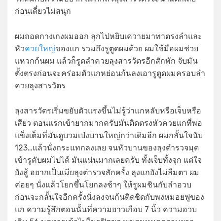
ก่อนเดี๋ยวไม่สนุก
ผมถอดกางเกงผมออก ลุกไปหยิบเควายมาทาตรงลำและ
หัว
ควยใหญ่
ของแก รวมถึงรูตูดผมด้วย ผมใช้มือผมช่วย
แหวกก้นผม แล้วก็รูดลำควยลุงสารวัตรอีกสักพัก จับมัน
ตั้งตรงก่อนจะคร่อมตัวแกหย่อนก้นลงเอารูตูดผมครอบลำ
ควยลุงสารวัตร
ลุงสารวัตรเริ่มขยับตัวแรงขึ้นไม่รู้ว่าแกหลับหรือเจ็บหรือ
เสียว ตอนเเรกเข้ายากมากครับมันติดตรงหัวควยแกที่พอ
แข็งเต็มที่มันดูบวมเป่งบานใหญ่กว่าเดิมอีก ผมกลั้นใจนับ
123…แล้วนั่งกระแทกลงเลย จนหัวบานของลุงตำรวจมุด
เข้ารูคับผมไปได้ มันแน่นมากเลยครับ ทั้งเจ็บทั้งจุก แต่ใจ
ยังสู้ อยากเป็นเมียลุงตำรวจสักครั้ง ลุงแกยังไม่ลืมตา ผม
ค่อยๆ นั่งแล้วโยกขึ้นโยกลงช้าๆ ให้รูผมชินกับลำอวบ
ก่อนจะกลั้นใจอีกครั้งนั่งลงจนก้นติดชิดกับพงหมอยฟูของ
แก ความรู้สึกตอนนั้นที่ความยาวเกือบ 7 นิ้ว ความอวบ