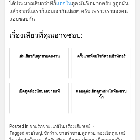
ได้ประมาณสิบกว่าทีก็
แตกใน
ตูด มันฟิตมากครับ รูตูดมัน
แล้วจากนั้นเราก็แอบเอากันบ่อยๆ ครับ เพราะเราสองคน
แอบชอบกัน
เรื่องเสียวที่คุณอาจชอบ:
เล่นเสียวกับลูกชายคนงาน
ครั้งแรกที่ผมโชว์ควยเอ้าท์ดอร์
เย็ดตูดน้องนักบอลชายแท้
แอบดูพ่อเย็ดตูดหนุ่มในห้องอาบ
น้ำ
Posted in
ชายรักชาย
,
เกย์ไบ
,
เรื่องเสียวเกย์
Tagged
ควยใหญ่
,
ชักว่าว
,
ชายรักชาย
,
ดูดควย
,
ลองเย็ดตูด
,
เกย์