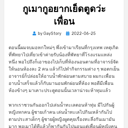
กูเมากูอยากเย็ดตูดว่ะ
เพื่อน
Posted
by
GayStory
2022-06-25
on
ตอนนี้ผมจบมอหกใหม่ๆ พึ่งเข้ามาเรียนที่กรุงเทพ เหตุเกิด
ที่พัทยาไปเที่ยวเข้าค่ายรับน้องที่พัทยาที่โรงแรมแหล่ง
หนึ่ง พอไปถึงก็เอาของไปเก็บที่ห้องนอนตามที่อาจารย์จัด
ให้นอนห้องละ 2 คน เเล้วก้ไปทำกิจกรรมต่าง ๆ พอตกเย็น
อาจารย์ก็ปล่อยให้อาบน้ำพักผ่อนตามสบาย ผมกะเพื่อน
อาบน้ำเสร็จแล้วก็กับมานอนพักผ่อนที่ห้อง พอดีมีเพื่อน
ห้องข้างๆ มาเคาะประตูตอนนั้นเวลาน่าจะห้าทุมเเล้ว
พวกเราชวนกันออกไปเล่นน้ำทะเลตอนห้าทุ่ม มีไปกันผู้
หญิงหกคน ผู้ชายเก้าคน เล่นน้ำทะเลไปกินเหล้ากันไป
ตามประสาเด็กๆ ผู้ชายผู้หญิงผูดคุยเรื่องทะลึ่งกันเมามัน
มาก พอเมาได้ทีเเล้วก็พากันกับไปนอนแต่เพื่อนผู้หญิงคน