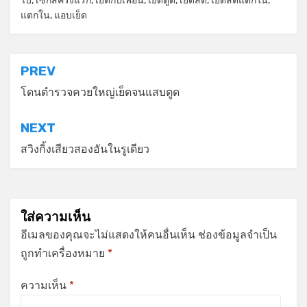
ไบ
,
เซ็กส์ครั้งแรก
,
เย็ดกับเพื่อน
,
เย็ดตูด
,
เย็ดสด
,
เย็ดสดแตกใน
,
แตกใน
,
แอบเย็ด
แนะแนว
PREV
เรื่อง
โดนตำรวจควยใหญ่เย็ดจนแสบตูด
NEXT
สวิงกิ้งเสียวสองอันในรูเดียว
ใส่ความเห็น
อีเมลของคุณจะไม่แสดงให้คนอื่นเห็น
ช่องข้อมูลจำเป็น
ถูกทำเครื่องหมาย
*
ความเห็น
*