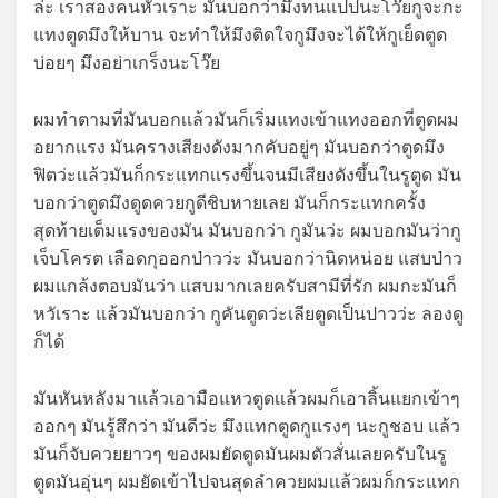
ล่ะ เราสองคนหัวเราะ มันบอกว่ามึงทนแปปนะโว๊ยกูจะกะ
แทงตูดมึงให้บาน จะทำให้มึงติดใจกูมึงจะได้ให้กูเย็ดตูด
บ่อยๆ มึงอย่าเกร็งนะโว๊ย
ผมทำตามที่มันบอกเเล้วมันก็เริ่มแทงเข้าแทงออกที่ตูดผม
อยากเเรง มันครางเสียงดังมากคับอยู่ๆ มันบอกว่าตูดมึง
ฟิตว่ะเเล้วมันก็กระแทกเเรงขึ้นจนมีเสียงดังขึ้นในรูตูด มัน
บอกว่าตูดมึงดูดควยกูดีชิบหายเลย มันก็กระแทกครั้ง
สุดท้ายเต็มแรงของมัน มันบอกว่า กูมันว่ะ ผมบอกมันว่ากู
เจ็บโครต เลือดกุออกป่าวว่ะ มันบอกว่านิดหน่อย แสบป่าว
ผมแกล้งตอบมันว่า แสบมากเลยครับสามีที่รัก ผมกะมันก็
หวัเราะ แล้วมันบอกว่า กูคันตูดว่ะเลียตูดเป็นปาวว่ะ ลองดู
ก็ได้
มันหันหลังมาแล้วเอามือแหวตูดเเล้วผมก็เอาลิ้นแยกเข้าๆ
ออกๆ มันรู้สึกว่า มันดีว่ะ มึงแทกตูดกูแรงๆ นะกูชอบ แล้ว
มันก็จับควยยาวๆ ของผมยัดตูดมันผมตัวสั่นเลยครับในรู
ตูดมันอุ่นๆ ผมยัดเข้าไปจนสุดลำควยผมเเล้วผมก็กระแทก