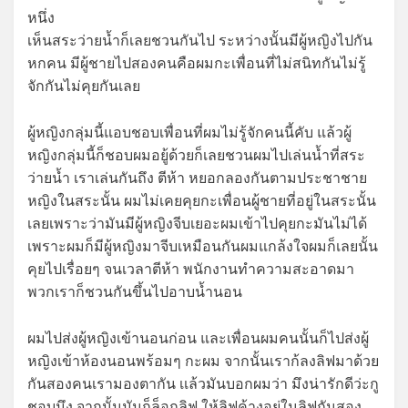
หนึ่ง
เห็นสระว่ายน้ำก็เลยชวนกันไป ระหว่างนั้นมีผู้หญิงไปกัน
หกคน มีผู้ชายไปสองคนคือผมกะเพื่อนที่ไม่สนิทกันไม่รู้
จักกันไม่คุยกันเลย
ผู้หญิงกลุ่มนี้แอบชอบเพื่อนที่ผมไม่รู้จักคนนี้คับ แล้วผู้
หญิงกลุ่มนี้ก็ชอบผมอยู้ด้วยก็เลยชวนผมไปเล่นน้ำที่สระ
ว่ายน้ำ เราเล่นกันถึง ตีห้า หยอกลองกันตามประชาชาย
หญิงในสระนั้น ผมไม่เคยคุยกะเพื่อนผู้ชายที่อยู่ในสระนั้น
เลยเพราะว่ามันมีผู้หญิงจีบเยอะผมเข้าไปคุยกะมันไม่ได้
เพราะผมก็มีผู้หญิงมาจีบเหมือนกันผมแกล้งใจผมก็เลยนั้น
คุยไปเรื่อยๆ จนเวลาตีห้า พนักงานทำความสะอาดมา
พวกเราก็ชวนกันขึ้นไปอาบน้ำนอน
ผมไปส่งผู้หญิงเข้านอนก่อน และเพื่อนผมคนนั้นก็ไปส่งผู้
หญิงเข้าห้องนอนพร้อมๆ กะผม จากนั้นเราก้ลงลิฟมาด้วย
กันสองคนเรามองตากัน เเล้วมันบอกผมว่า มึงน่ารักดีว่ะกู
ชอบมึง จากนั้นมันก็ล็อกลิฟ ให้ลิฟค้างอยู่ในลิฟกันสอง