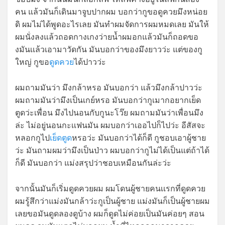
คน แล้วมันก็เดินมาจูบปากผม บอกว่ากูขอดูควยมึงหน่อย
ดิ ผมไม่ได้พูดอะไรเลย มันทำผมจัดการผมหมดเลย มันให้
ผมนั่งลงแล้วถอดกางเกงว่ายน้ำผมอกแล้วมันก็ถอดขอ
งมันเเล้วเอามาวัดกัน มันบอกว่าของมึงยาวว่ะ แต่ของกู
ใหญ่ กูขอ
ดูดควย
ได้ปาวว่ะ
ผมถามมันว่า มึงกล้าหรอ มันบอกว่า แล้วมึงกล้าปาวว่ะ
ผมถามมันว่ามึงเป็นเกย์หรอ มันบอกว่ากูเมากอยากเย็ด
ตูดว่ะเพื่อน มึงไปนอนกับกูนะโว๊ย ผมถามมันว่าเพื่อนมึง
ล่ะ ไม่อยู่นอนกะเเฟนมัน ผมบอกว่าเออไปก็ไปว่ะ อีสัสจะ
หลอกกูไป
เย็ดตูด
หรอว่ะ มันบอกว่าได้ก็ดี กูชอบเอาผู้ชาย
ว่ะ มันถามผมว่ามึงเป็นป่าว ผมบอกว่ากูไม่ได้เป็นแต่ถ้าได้
ก็ดี มันบอกว่า แม่งสรุปว่าชอบเหมือนกันล่ะว่ะ
จากนั้นมันก็เริ่มดูดควยผม ผมโดนผู้ชายคนเเรกที่ดูดควย
ผมรู้สึกว่าแม่งมันกล้าว่ะกูเป็นผู้ชาย แม่งมันก็เป็นผู้ชายผม
เลยขอมันดูดลองดูบ้าง ผมก็ดูดไม่ค่อยเป็นมันค่อยๆ สอน