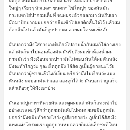
ผมดูด จนมันแตกไม่บอกผม น้ำที่ไหลออกมาจากควย
ใหญ่ๆ เรียวๆ หัวแดงๆ ขนดกๆ ไข่ใหญ่ๆ ของมันมัน
กระแทกใส่ปากผมเต็มที่ จนผมจะอ้วกออกมา มันรีบเอา
มือมาปิดปากผมบอกว่ากลืนเข้าไปเลยดิกลั้นใจไว้ แล้วผม
ก้อกลืนไป เเล้วมันก็จูบปากผม ควยผมโครตเเข็งคับ
มันบอกว่ามึงใส่กางเกงดิเดียวไปอาบน้ำกันผมก็ใส่กางเกง
แล้วมันก็พาไปนอนห้องมัน มันรีบดึงผมเข้าห้องน้ำผม
ถามมันว่า มึงเงี่ยนมากป่าว มันไม่ตอบ มันให้ผมหันหลัง
มึงจะทำไรกูว่ะ กูจะเย็ดตูดมึง ไอ้สัด กูเป็นผู้ชายนะโว๊ย
มันบอกว่าผู้ชายเเล้วไงก็เงี่ยน หรือว่ามึงไม่เงี่ยนว่ะแม่ง
หันหลัง ผมบอกมันว่าเออ ลองดูก็ได้ว่ะ มันบอกว่ากูเสร็จ
แล้วเดียวกูให้มึงเอาบ้าง
มันเอาสบู่มาทาที่ควยมัน เเละตูดผมแล้วมันก็แทงเข้าไป
อย่างเเรง ผมรู้สึกว่าตูดผมมันคับไปหมด ผมขมิบตูดมัน
บอกว่ามึงขมิบทำควยไรว่ะกูเสียวควยว่ะ กูเจ็บไอ้สัส มึง
แทงแม่งโครตแรง ตูดกูบานหมดควยก็แม่งเล็กซะที่ใหน