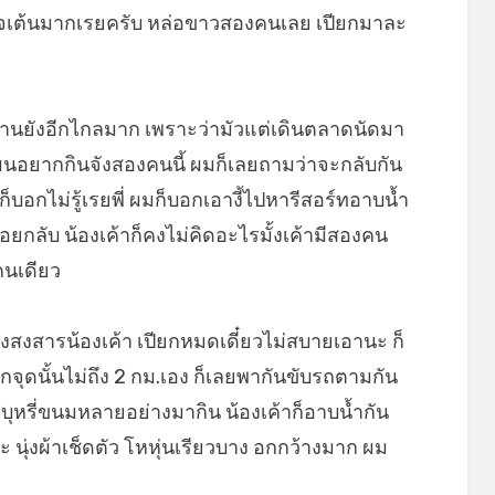
ใจเต้นมากเรยครับ หล่อขาวสองคนเลย เปียกมาละ
้านยังอีกไกลมาก เพราะว่ามัวแต่เดินตลาดนัดมา
ผนอยากกินจังสองคนนี้ ผมก็เลยถามว่าจะกลับกัน
็บอกไม่รู้เรยพี่ ผมก็บอกเอางี้ไปหารีสอร์ทอาบน้ำ
่อยกลับ น้องเค้าก็คงไม่คิดอะไรมั้งเค้ามีสองคน
คนเดียว
งสงสารน้องเค้า เปียกหมดเดี๋ยวไม่สบายเอานะ ก็
จากจุดนั้นไม่ถึง 2 กม.เอง ก็เลยพากันขับรถตามกัน
์บุหรี่ขนมหลายอย่างมากิน น้องเค้าก็อาบน้ำกัน
ะ นุ่งผ้าเช็ดตัว โหหุ่นเรียวบาง อกกว้างมาก ผม