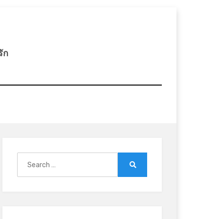
รัก
Search
for:
Search