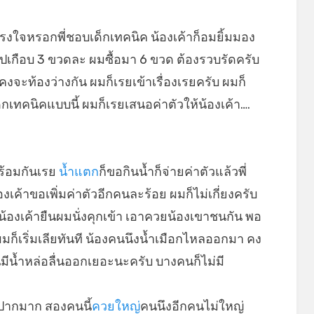
กรงใจหรอกพี่ชอบเด็กเทคนิค น้องเค้าก็อมยิ้มมอง
เกือบ 3 ขวดละ ผมซื้อมา 6 ขวด ต้องรวบรัดครับ
บ คงจะท้องว่างกัน ผมก็เรยเข้าเรื่องเรยครับ ผมก็
เทคนิคแบบนี้ ผมก็เรยเสนอค่าตัวให้น้องเค้า….
ร้อมกันเรย
น้ำแตก
ก็ขอกินน้ำก็จ่ายค่าตัวแล้วพี่
งเค้าขอเพิ่มค่าตัวอีกคนละร้อย ผมก็ไม่เกี่ยงครับ
้น้องเค้ายืนผมนั่งคุกเข้า เอาควยน้องเขาชนกัน พอ
ก็เริ่มเลียทันที น้องคนนึงน้ำเมือกไหลออกมา คง
นมีน้ำหล่อลื่นออกเยอะนะครับ บางคนก็ไม่มี
ปากมาก สองคนนี้
ควยใหญ่
คนนึงอีกคนไม่ใหญ่