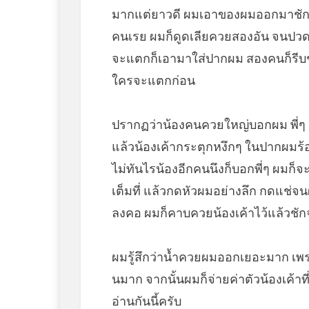
มากแต่ยาวดี ผมเอาของผมออกมาชักด้
คนเรย ผมก็ดูดเลียควยสองอัน จนปวด
จะแตกก็เอามาใส่ปากผม สองคนก็รีบชั
ใครจะแตกก่อน
ปรากฏว่าน้องคนควยใหญ่บอกผม พี่ๆ
แล้วน้องเค้ากระตุกหงึกๆ ในปากผมร
ไม่ทันไรน้องอีกคนนึงก็บอกพี่ๆ ผมก็
เต็มที่ แล้วกดหัวผมอย่างลึก กดแช่จน
ลงคอ ผมก็คาบควยน้องเค้าไว้แล้วชั
ผมรู้สึกว่าน้ำควยผมออกเยอะมาก เพ
นมาก จากนั้นผมก็จ่ายค่าตัวน้องเค้าท
อ่านกันนี้ครับ