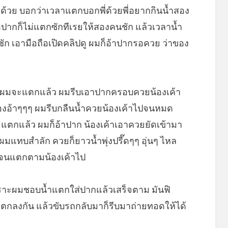
วย บอกว่าเวลาแตกบอกพี่ด้วยพี่อยากกินน้ำสอง
ปากก็ไม่แตกซักทีเรยให้สองคนชัก แล้วเวลาน้ำ
ก เอามือถือเปิดคลิปดู ผมก็อ้าปากรอควย ว่าของ
 ผมจะแตกแล้ว ผมรีบเอาปากครอบควยน้องเค้า
้องอ้าๆๆๆ ผมรีบกลืนน้ำควยน้องเค้าไปจนหมด
จะแตกแล้ว ผมก็อ้าปาก น้องเค้าเอาควยยัดเข้ามา
ผมแทบสำลัก ควยก็ยาวน้ำพุ่งปรี๊ดๆๆ อุ่นๆ ไหล
กจนแตกตามน้องเค้าไป
ราะผมชอบน้ำแตกใส่ปากแล้วเสร็จตาม มันฟิ
ี่ตกลงกัน แล้วขับรถกลับมาก็รีบมาถ่ายทอดให้ได้