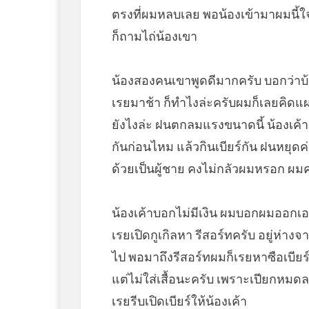
ตรงที่ผมหลบเลย พอน้องเข้ามาผมนี้
ก็ถามไถ่น้องเขา
น้องสองคนเขาพูดดีมากครับ บอกว่าบ
เรยมาช้า ก็ทำไงล่ะครับผมก็เลยคิดแ
ยังไงล่ะ ฝนตกลมแรงขนาดนี้ น้องเค้าก
กันก่อนไหม แล้วกินเบียร์กัน ฝนหยุดค
ด้วยเป็นผู้ชาย คงไม่กลัวผมหรอก ผม
น้องเค้าบอกไม่มีเงิน ผมบอกผมออกเอ
เรยเปิดกูเกิลหา รีสอร์ทครับ อยู่ห่าง
ไป พอมาถึงรีสอร์ทผมก็เรยหาซือเบียร
แต่ไม่ใส่เสื้อนะครับ เพราะเปียกหมดล
เรยรีบเปิดเบียร์ให้น้องเค้า