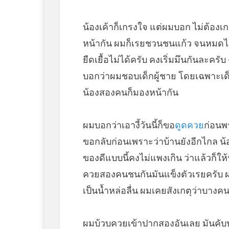
น้องเค้าก็เกรงใจ แต่ผมบอก ไม่ต้องเ
หน้ากัน ผมก็เรยชวนชนแก้ว จนหมดไป
ยืดเยื้อไม่ได้ครับ คงเริ่มมึนกันละครั
บอกว่าผมชอบเด็กผู้ชาย โดยเฉพาะเด็ก
น้องสองคนก็มองหน้ากัน
ผมบอกว่าเอางี้วันนี้ก็ขอ
ดูดควย
ก่อนพ
ขอกลับก่อนเพราะว่าบ้านยังอีกไกล น้อ
ของดีแบบนี้คงไม่แพงเกิน ว่าแล้วก็ให
ควยสองคนชนกันมันแข็งตัวเรยครับ ผม
เป็นน้ำหล่อลื่น ผมเคยสังเกตุว่าบางค
ผมบ้วบควยเข้าปากสองอันเลย มันคับ