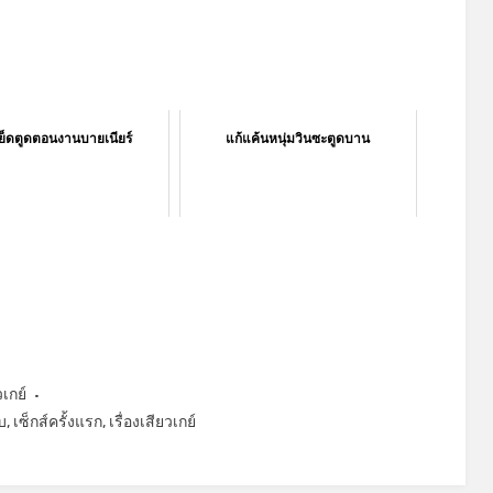
ย็ดตูดตอนงานบายเนียร์
แก้แค้นหนุ่มวินซะตูดบาน
วเกย์
บ
,
เซ็กส์ครั้งแรก
,
เรื่องเสียวเกย์