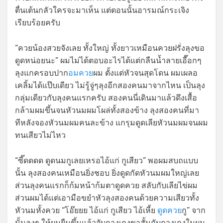
ตื่นเต้นกลัวใครจะมาเห็น แต่ตอนนั้นอารมณ์กระเจิง
เรียบร้อยครับ
“ควยน้องสวยจังเลย ทั้งใหญ่ ทั้งยาวเหมือนควยฝรั่งลุงขอ
ดูดหน่อยนะ” ผมไม่ได้ตอบอะไรได้แต่กลืนน้ำลายเอื๊อกๆ
ลุงแกครอบปาก
อมควย
ผม ตั้งแต่หัวจนสุดโดน ผมเผลอ
เคลิ้มได้แป๊บเดียว ไม่รู้จู่ๆลุงอีกสองคนมาจากไหน เป็นลุง
กลุ่มเดียวกับลุงคนแรกครับ สองคนนี่เดินมาแล้วดึงเสื้อ
กล้ามผมขึ้นจนหัวนมผมโผล่ทั้งสองข้าง ลุงสองคนที่มา
ทีหลังจองหัวนมผมคนละข้าง แกรุมดูดเลียหัวนมผมจนผม
ทนเสียวไม่ไหว
“ซี๊ดดดด ดูดนมกูเลยเหรอไอ้แก่ กูเสียว” พอผมสบถแบบ
นั้น ลุงสองคนเหมือนยิ่งชอบ ยิ่งดูดกัดหัวนมผมใหญ่เลย
ส่วนลุงคนแรกก็ก้มหน้าก้มตาดูดควย สลับกับเลียไข่ผม
ส่วนผมได้แต่เอามือขยำหัวลุงสองคนด้วยความเสียวทั้ง
หัวนมหั้งควย “โอ๊ยยย ไอ้แก่ กูเสียว ไอ้เหี้ย
ดูดควย
กู” จาก
นั้นลุงๆ ให้ผมยืนขึ้นแล้วจับกางเกงขาสั้นกับกางเกงในผม