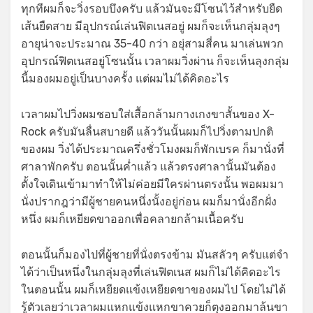
ทุกทีผมก็จะวิ่งรอบบึงครับ แล้วมันจะมีโซนไว้สำหรับยืด
เส้นยืดสาย มีอุปกรณ์เล่นฟิตเนสอยู่ ผมก็จะเห็นกลุ่มลุงๆ
อายุน่าจะประมาณ 35-40 กว่า อยุ่สามสี่คน มาเล่นพวก
อุปกรณ์ฟิตเนสอยู่โซนนั้น เวลาผมวิ่งผ่าน ก็จะเห็นลุงกลุ่ม
นี้มองผมอยู่เป็นบางครั้ง แต่ผมไม่ได้คิดอะไร
เวลาผมไปวิ่งผมชอบใส่เสื้อกล้ามกางเกงขาสั้นของ X-
Rock ครับมันลื่นสบายดี แล้ววันนั้นผมก็ไปวิ่งตามปกติ
ของผม วิ่งได้ประมาณครึ่งชั่วโมงผมก็พักเบรค ก็มานั่งที่
ศาลาพักครับ ตอนนั้นค่ำแล้ว แล้วตรงศาลานั้นมันต้อง
ตั้งใจเดินเข้ามาทำให้ไม่ค่อยมีใครผ่านตรงนั้น พอผมมา
นั่งปรากฎว่ามีผู้ชายคนหนึ่งนั้งอยู่ก่อน ผมก็มานั่งอีกฝั่ง
หนึ่ง ผมก็เหยียดขาออกเพื่อคลายกล้ามเนื้อครับ
ตอนนั้นก็มองไปที่ผู้ชายที่นั่งตรงข้าม มันสลัวๆ ครับแต่จำ
ได้ว่าเป็นหนึ่งในกลุ่มลุงที่เล่นฟิตเนส ผมก็ไม่ได้คิดอะไร
ในตอนนั้น ผมก็เหยียดแข้งเหยียดขาของผมไป โดยไม่ได้
รู้ตัวเลยว่าเวลาผมแหกแข้งแหกขาควยก็ตุงออกมาล้นขา