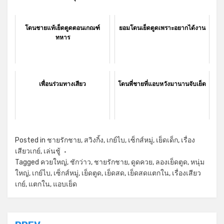
โดนชายแท้เย็ดตูดตอนเกณฑ์
ยอมโดนเย็ดตูดเพราะอยากได้งาน
ทหาร
เพื่อนร่วมทางเสียว
โดนพี่ชายที่แอบหวังมานานจับเย็ด
Posted in
ชายรักชาย
,
สวิงกิ้ง
,
เกย์ไบ
,
เซ็กส์หมู่
,
เย็ดเด็ก
,
เรื่อง
เสียวเกย์
,
เล่นชู้
Tagged
ควยใหญ่
,
ชักว่าว
,
ชายรักชาย
,
ดูดควย
,
ลองเย็ดตูด
,
หนุ่ม
ใหญ่
,
เกย์ไบ
,
เซ็กส์หมู่
,
เย็ดตูด
,
เย็ดสด
,
เย็ดสดแตกใน
,
เรื่องเสียว
เกย์
,
แตกใน
,
แอบเย็ด