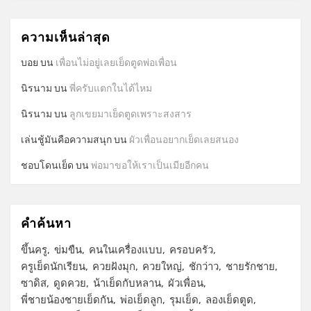
ความเห็นล่าสุด
บอย
บน
เพื่อนไม่อยู่เลยเย็ดตูดพ่อเพื่อน
นิรนาม
บน
พี่ครับแตกในได้ไหม
นิรนาม
บน
ลูกเขยมาเย็ดตูดเพราะสงสาร
เล่นชู้มันคือความสนุก
บน
ผัวเพื่อนอยากเย็ดเลยสนอง
ชอบโดนเย็ด
บน
พ่อมาขอให้เราเป็นเมียอีกคน
คำค้นหา
ขึ้นครู
ข่มขืน
คนในเครื่องแบบ
ครอบครัว
ครูเย็ดนักเรียน
ควยฝังมุก
ควยใหญ่
ชักว่าว
ชายรักชาย
ซาดิส
ดูดควย
น้าเย็ดกับหลาน
ผัวเพื่อน
พี่ชายน้องชายเย็ดกัน
พ่อเย็ดลูก
รุมเย็ด
ลองเย็ดตูด