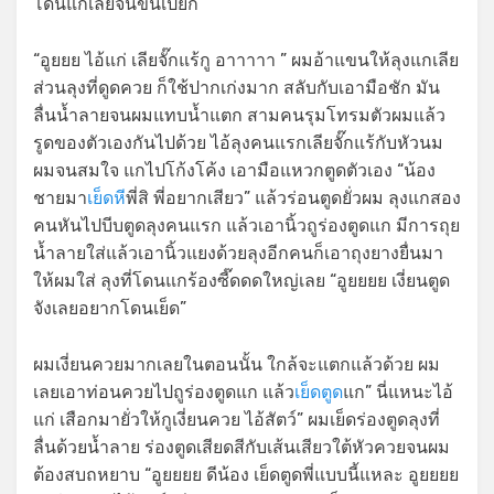
โดนแกเลียจนขนเปียก
“อูยยย ไอ้แก่ เลียจั๊กแร้กู อาาาาา ” ผมอ้าแขนให้ลุงแกเลีย
ส่วนลุงที่ดูดควย ก็ใช้ปากเก่งมาก สลับกับเอามือชัก มัน
ลื่นน้ำลายจนผมแทบน้ำแตก สามคนรุมโทรมตัวผมแล้ว
รูดของตัวเองกันไปด้วย ไอ้ลุงคนแรกเลียจั๊กแร้กับหัวนม
ผมจนสมใจ แกไปโก้งโค้ง เอามือแหวกตูดตัวเอง “น้อง
ชายมา
เย็ดหี
พี่สิ พี่อยากเสียว” แล้วร่อนตูดยั่วผม ลุงแกสอง
คนหันไปบีบตูดลุงคนแรก แล้วเอานิ้วถูร่องตูดแก มีการถุย
น้ำลายใส่แล้วเอานิ้วแยงด้วยลุงอีกคนก็เอาถุงยางยื่นมา
ให้ผมใส่ ลุงที่โดนแกร้องซี๊ดดดใหญ่เลย “อูยยยย เงี่ยนตูด
จังเลยอยากโดนเย็ด”
ผมเงี่ยนควยมากเลยในตอนนั้น ใกล้จะแตกแล้วด้วย ผม
เลยเอาท่อนควยไปถูร่องตูดแก แล้ว
เย็ดตูด
แก” นี่แหนะไอ้
แก่ เสือกมายั่วให้กูเงี่ยนควย ไอ้สัตว์” ผมเย็ดร่องตูดลุงที่
ลื่นด้วยน้ำลาย ร่องตูดเสียดสีกับเส้นเสียวใต้หัวควยจนผม
ต้องสบถหยาบ “อูยยยย ดีน้อง เย็ดตูดพี่แบบนี้แหละ อูยยยย