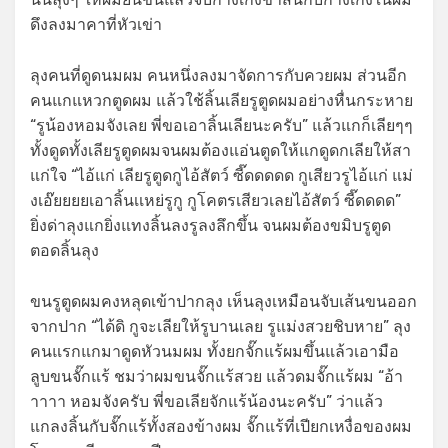
ดึงลงมาคาที่หัวเข่า
ลุงคนที่ดูดนมผม คนหนึ่งลงมาจัดการกับควยผม ส่วนอีก
คนแกแหวกตูดผม แล้วใช้ลิ้นเลียรูตูดผมอย่างหื่นกระหาย
“รูน้องหอมจังเลย พี่ขอเอาลิ้นเลียนะครับ” แล้วแกก็เลียๆๆ
ทั้งดูดทั้งเลียรูตูดผมจนผมต้องแอ่นตูดให้แกดูดกเลียให้สา
แก่ใจ “ไอ้แก่ เลียรูตูดกูไอ้สัตว์ ซี๊ดดดดด กูเสียวรูไอ้แก่ แม่
งเอ๊ยยยยเอาลิ้นเเหย่รูกู กูโคตรเสียวเลยไอ้สัตว์ ซี๊ดดดด”
ยิ่งด่าลุงแกยิ่งแทงลิ้นลงรูลงลึกขึ้น จนผมต้องขมิบรูตูด
ตอดลิ้นลุง
ขนรูตูดผมคงหลุดเข้าปากลุง เห็นลุงเหมือนจับเส้นขนออก
จากปาก “ได้ดิ กูจะเลียให้รูบานเลย รูแม่งสวยชิบหาย” ลุง
คนแรกแกมาดูดหัวนมผม ทั้งยกจั๊กแร้ผมขึ้นแล้วเอามือ
ลูบขนจั๊กแร้ ชมว่าผมขนจั๊กแร้สวย แล้วดมจั๊กแร้ผม “อ้า
าาาา หอมจังครับ พี่ขอเลียจักแร้น้องนะครับ” ว่าแล้ว
แกลงลิ้นกับจั๊กแร้ทั้งสองข้างผม จั๊กแร้ที่เปียกเหงื่อของผม