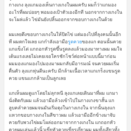
กางเกง ลุงแกมองเห็นกางเกงในผมครับ ผมก็ว่าแกมอง
อะไรที่ผมบ่อยๆ พอมองเป้าตัวเองอีกที นอกจากกางเกงใน
จะโผล่แล้ว ไข่มันยังปลิ้นออกจากขอบกางเกงในด้วย
ผมเลยดึงขอบกางเกงในให้ปิดไข่ แต่มองไปที่ลุงคนนั้นอีก
ที ผมตกใจเลย แกกำลังเอามือ
รูดควย
ของแก ตอนนั้นควย
แกแข็งโด่ แกถอกหัวรูดขึ้นรูดลงแล้วมองมาทางผม ผมใจ
เต้นแรงเลยไม่เคยเจอใครชักโชว์ต่อหน้าแบบนี้มาก่อน
ผมมองแกมองไปมองมาผมกลับมีอารมณ์ จนควยผมเริ่ม
ตื่นตัว ลุงแกหุ่นดีนะครับ มีกล้ามเนื้อเวลาแกเกร็งแขนรูด
ควย แขนแกกล้ามเป็นลูกเลย
แกเห็นผมดูแกโดยไม่ลุกหนี ลุงแกเลยเดินมาที่ผม แกมา
นั่งติดกับผม แล้วเอามือล้วงเข้าไปในกางเกงขาสั้น แก
ลูบคลำควยผมจนมันเริ่มตุงในกางเกงใน จากนั้นลุงแก
แหวกขอบกางเกงในสีขาวผม แล้วเอามืออีกข้างมาจับ
ควยกับพวงไข่ผมโผล่ออกมาจากกางเกงใน แกถอกหัว
ควยผมเล่นแล้วนิ้วเขี่ยหัวควยเขี่ยรูเยี่ยวผม ผมทั้งเสียวทั้ง