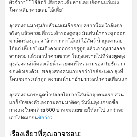
ผัวจ๋าาา” ” ไอ้สัตว์ เสียวคว..ชิบหายเลย เย็ดคนแก่แม่ง
โคตรเสียวควยเลย ไอ้เหี้ย”
ลุงสองคนมารุมกับหัวนมผมอีกรอบ คราวนี้ผมใกล้แตก
จริงๆ แล้วควยยที่กระเด้าร่องตูดลุง มันพ่นน้ำกระฉูดออก
มาเต็มร่องตูดลุง “อ้าาาาาาาไอ้แก่ ไอ้สัตว์ น้ำกูแตกเลย
ไอ้แก่ เหี้ยยย” ผมดึงควยออกจากรูตูด แล้วเอาถุงยางออก
จากควย แล้วเอานํ้าควยขาวๆ ในถุงเทราดไปที่ร่องตูดลุง
ลุงสองคนก็ล้มลงเลียน้ำควยผมที่ไหลตามร่อง กับชักว่าว
ของตัวเองด้วย พอลุงสองคนแกบอกว่าใกล้จะแตก ลุงที่
โดนผมกระเด้าตูด หงายหน้ามาอ้าปากรอน้ำควยเพื่อนแก
ลุงสองคนกระฉูดน้ำปล่อยใส่ปากใส่หน้าลุงคนแรก ส่วน
แกก็ชักของตัวเองตามตามมาติดๆ วันนั้นลุงแกขอซื้อ
กางเกงในผมด้วย 500 บาทผมเลยขายให้แกไป แกว่าจะ
เอาไปดมตอน
ชักว่าว
เรื่องเสียวที่คุณอาจชอบ: