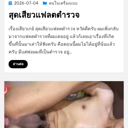
Posted
2026-07-04
คนในเครื่องแบบ
on
สุดเสียวแฟลตตำรวจ
on
by
Leave a comment
GayStory
เรื่องเสียวเกย์ สุดเสียวแฟลตตำรวจ หวัดดีครับ ผมเพิ่งกลับ
สุด
มาจากแฟลตตำรวจที่ผมเคยอยู่ แล้วก้เลยเอาเรื่องที่เกิด
เสียว
ขึ้นที่นั้นมาเล่าให้ฟังครับ คือตอนนี้ผมไม่ได้อยู่ที่นั่นแล้ว
แฟลต
ตำรวจ
ครับ มีแต่พ่อผมที่เป็นตำรวจ อยู่…
อ่านต่อ