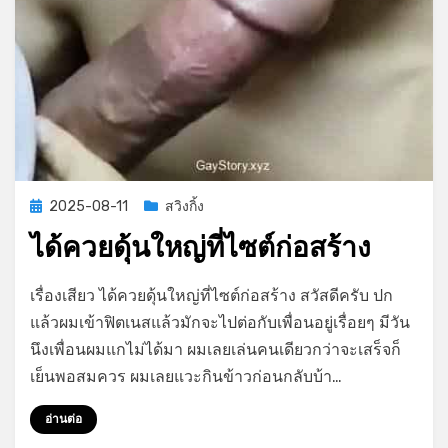
Posted
2025-08-11
สวิงกิ้ง
on
ได้ควยดุ้นใหญ่ที่ไซต์ก่อสร้าง
on
by
Leave a comment
GayStory
เรื่องเสียว ได้ควยดุ้นใหญ่ที่ไซต์ก่อสร้าง สวัสดีครับ ปก
ได้
แล้วผมเข้าฟิตเนสแล้วมักจะไปต่อกับเพื่อนอยู่เรื่อยๆ มีวัน
ควย
นึงเพื่อนผมแกไม่ได้มา ผมเลยเล่นคนเดียวกว่าจะเสร็จก็
ดุ้น
ใหญ่
เย็นพอสมควร ผมเลยแวะกินข้าวก่อนกลับบ้า…
ที่
ไซต์
อ่านต่อ
ก่อสร้าง