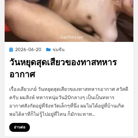
Posted
2026-06-20
ข่มขืน
on
วันหยุดสุดเสียวของทาสทหาร
อากาศ
on
by
Leave a comment
GayStory
เรื่องเสียวเกย์ วันหยุดสุดเสียวของทาสทหารอากาศ สวัสดี
วัน
ครับ ผมสิงห์ ทหารหนุ่มวัน20กลางๆ เป็นเป็นทหาร
หยุด
อากาศสังกัดอยู่ที่จังหวัดเล็กๆที่นึ่ง ผมไม่ได้อยู่ที่บ้านเกิด
สุด
เสียว
พอได้ลาทีก็ไม่รู้ไปอยู่ที่ไหน ก็มักจะหาท…
ของ
ทาส
อ่านต่อ
ทหาร