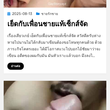
Posted
2025-08-13
ชายรักชาย
on
เย็ดกับเพื่อนชายแท้เซ็กส์จัด
on
by
Leave a comment
GayStory
เรื่องเสียวเกย์ เย็ดกับเพื่อนชายแท้เซ็กส์จัด สวัสดีครับห่าง
เย็ด
หายไปนานไม่ได้กลับมาเขียนต้องขอโทษทุกคนด้วย ด้วย
กับ
ภาระกิจโคตรเยอะ ได้มีโอกาสแวะไปบอกไอ้ชัยมาว่าจะ
เพื่อน
ชาย
เขียน อดีตของผมกับมัน มันหัวเราะแล้วบอก มึงลงไ…
แท้
เซ็ก
อ่านต่อ
ส์
จัด