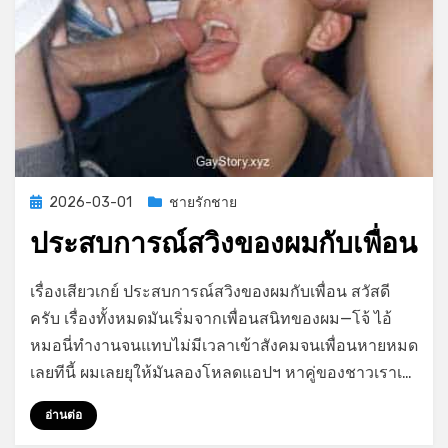
Posted
2026-03-01
ชายรักชาย
on
ประสบการณ์สวิงของผมกับเพื่อน
on
by
Leave a comment
GayStory
เรื่องเสียวเกย์ ประสบการณ์สวิงของผมกับเพื่อน สวัสดี
ประสบการณ์
ครับ เรื่องทั้งหมดมันเริ่มจากเพื่อนสนิทของผม—โจ้ ไอ้
สวิง
หมอนี่ทำงานจนแทบไม่มีเวลาเข้าสังคมจนเพื่อนหายหมด
ของ
ผม
เลยทีนี้ ผมเลยยุให้มันลองโหลดแอปฯ หาคู่ของชาวเราเ…
กับ
เพื่อน
อ่านต่อ