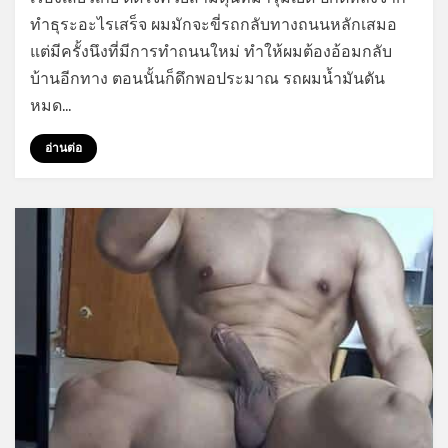
ติดใจ
ทำธุระอะไรเสร็จ ผมมักจะขี่รถกลับทางถนนหลักเสมอ
ควย
แต่มีครั้งนึงที่มีการทำถนนใหม่ ทำให้ผมต้องอ้อมกลับ
สาม
ดุ้น
บ้านอีกทาง ตอนนั้นก็ดึกพอประมาณ รถผมน้ำมันดัน
ที่มา
หมด…
รุม
เย็ด
อ่านต่อ