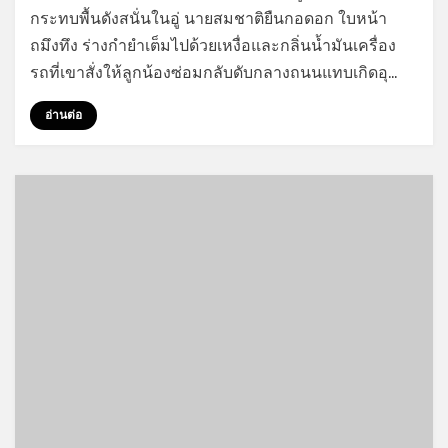
ทำงาน
กระทบพื้นดังสนั่นในอู่ นายสมชาติยืนกอดอก ใบหน้า
พลาด
ถมึงทึง ร่างกำยำเต็มไปด้วยเหงื่อและกลิ่นน้ำมันเครื่อง
ต้อง
โดน
รถที่เขาสั่งให้ลูกน้องซ่อมกลับดับกลางถนนแทบเกิดอุ…
เย็ด
ตูด
อ่านต่อ