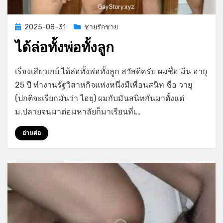
Posted
2025-08-31
ชายรักชาย
on
ได้ล่อทั้งพ่อทั้งลูก
on
by
Leave a comment
GayStory
เรื่องเสียวเกย์ ได้ล่อทั้งพ่อทั้งลูก สวัสดีครับ ผมชื่อ มีน อายุ
ได้
25 ปี ทำงานรัฐวิสาหกิจแห่งหนึ่งมีเพื่อนสนิท ชื่อ วายุ
ล่อ
(ปกติจะเรียกมันว่า ไอยุ) ผมกับมันสนิทกันมาตั้งแต่
ทั้ง
พ่อ
ม.ปลายจนมาต่อมหาลัยก็มาเรียนที่เ…
ทั้ง
ลูก
อ่านต่อ