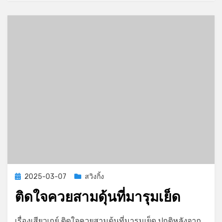
Posted
2025-03-07
สวิงกิ้ง
on
ติดใจควยสามดุ้นที่มารุมเย็ด
on
by
Leave a comment
GayStory
เรื่องเสียวเกย์ ติดใจควยสามดุ้นที่มารุมเย็ด ปกติหลังจาก