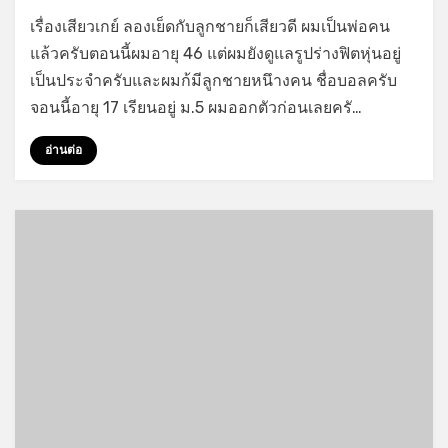
on
by
Leave a comment
GayStory
เรื่องเสียวเกย์ ลองเย็ดกับลูกชายก็เสียวดี ผมเป็นพ่อคน
ลอง
แล้วครับตอนนี้ผมอายุ 46 แต่ผมยังดูแลรูปร่างฟิตหุ่นอยู่
เย็ด
เป็นประจำครับและผมก้มีลูกชายหนึางคน ชื่อบอลครับ
กับ
ลูกชาย
จอนนี้อายุ 17 เรียนอยู่ ม.5 ผมออกตัวก่อนเลยครั…
ก็
เสียว
อ่านต่อ
ดี