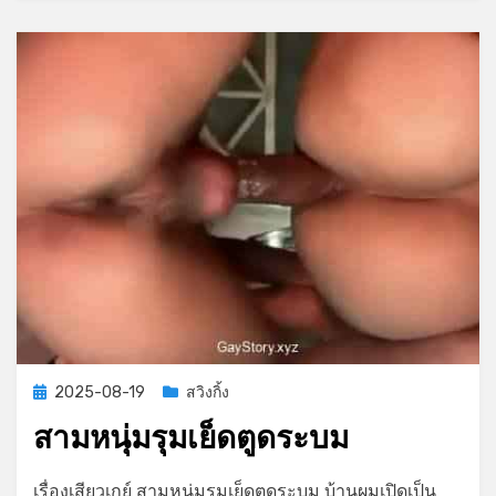
Posted
2025-08-19
สวิงกิ้ง
on
สามหนุ่มรุมเย็ดตูดระบม
on
by
Leave a comment
GayStory
เรื่องเสียวเกย์ สามหนุ่มรุมเย็ดตูดระบม บ้านผมเปิดเป็น