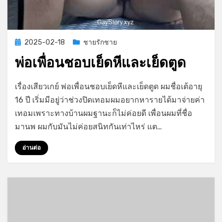
Posted
2025-02-18
ชายรักชาย
on
พ่อเพื่อนชอบเย็ดหีและเย็ดตูด
on
by
Leave a comment
GayStory
เรื่องเสียวเกย์ พ่อเพื่อนชอบเย็ดหีและเย็ดตูด ผมชื่อเต้อายุ
พ่อ
16 ปี เริ่มมีอยู่ว่าช่วงปิดเทอมผมอยากหารายได้มาจ่ายค่า
เพื่อน
เทอมเพราะทางบ้านผมฐานะก็ไม่ค่อยดี เพื่อนผมที่ชื่อ
ชอบ
เย็ด
มานพ ผมกับมันไม่ค่อยสนิทกันเท่าไหร่ แต…
หี
และ
อ่านต่อ
เย็ด
ตูด