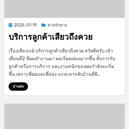
Posted
2025-01-19
ชายรักชาย
on
บริการลูกค้าเสียวถึงควย
on
by
Leave a comment
GayStory
เรื่องเสียวเกย์ บริการลูกค้าเสียวถึงควย สวัสดีครับ เข้า
บริการ
เดือนที่2 ที่ผมทำงานมา ผมเริ่มคล่องมากขึ้น ทั้งการรับ
ลูกค้า
ลูกค้าหรือการบริการ และงานหนักของผมกำลังจะเริ่ม
เสียว
ถึง
ขึ้น เพราะพี่ยอและพี่อ่อง แกจะลากลับบ้านที่ฝั…
ควย
อ่านต่อ