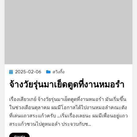
Posted
2025-02-06
สวิงกิ้ง
on
จ้างวัยรุ่นมาเย็ดตูดที่งานหมอรำ
on
by
Leave a comment
GayStory
เรื่องเสียวเกย์ จ้างวัยรุ่นมาเย็ดตูดที่งานหมอรำ มันเริ่มขึ้น
จ้าง
ในช่วงเดือนตุลาคม ผมมีโอกาสได้ไปงานหมอลำคณะดัง
วัย
ที่เล่นแถวสระแก้วครับ …เริ่มเรื่องเลยนะ ผมมีเพื่อนอยู่แถว
รุ่น
มา
สระแก้วชวนไปดูหมอลำ ประจวบกับช…
เย็ด
ตูด