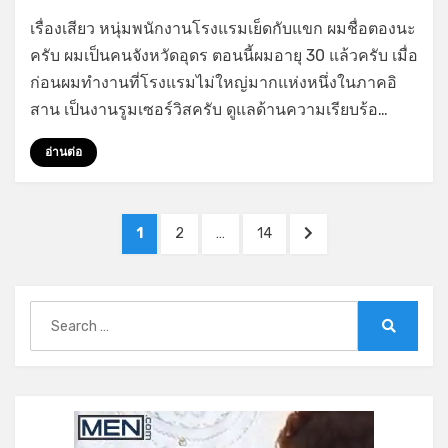
on
by
Leave a comment
GayStory
เรื่องเสียว หนุ่มพนักงานโรงแรมเย็ดกับแขก ผมชื่อตองนะ
หนุ่ม
ครับ ผมเป็นคนจังหวัดอุดร ตอนนี้ผมอายุ 30 แล้วครับ เมื่อ
พนักงาน
ก่อนผมทำงานที่โรงแรมไม่ใหญ่มากแห่งหนึ่งในภาคอิ
โรงแรม
เย็ด
สาน เป็นงานรูมเซอร์วิสครับ ดูแลด้านความเรียบร้อ…
กับ
แขก
อ่านต่อ
Posts
PAGE
PAGE
PAGE
NEXT
1
2
…
14
pagination
PAGE
Search
for:
Search