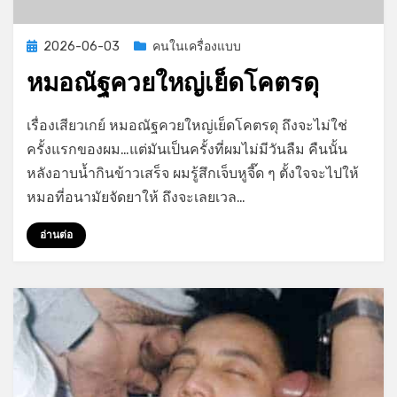
Posted
2026-06-03
คนในเครื่องแบบ
on
หมอณัฐควยใหญ่เย็ดโคตรดุ
on
by
Leave a comment
GayStory
เรื่องเสียวเกย์ หมอณัฐควยใหญ่เย็ดโคตรดุ ถึงจะไม่ใช่
หมอ
ครั้งแรกของผม…แต่มันเป็นครั้งที่ผมไม่มีวันลืม คืนนั้น
ณัฐ
หลังอาบน้ำกินข้าวเสร็จ ผมรู้สึกเจ็บหูจี๊ด ๆ ตั้งใจจะไปให้
ควย
ใหญ่
หมอที่อนามัยจัดยาให้ ถึงจะเลยเวล…
เย็ด
โคตร
อ่านต่อ
ดุ