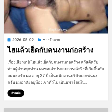
Posted
2026-08-09
ชายรักชาย
on
ไฮแล้วเย็ดกับคนงานก่อสร้าง
on
by
Leave a comment
GayStory
เรื่องเสียวเกย์ ไฮแล้วเย็ดกับคนงานก่อสร้าง สวัสดีครับ
ไฮ
ท่านผู้อ่านทุกท่าน ผมขอเล่าประสบการณ์จริงที่เกิดขึ้นกับ
แล้ว
ผมนะครับ ผม อายุ 27 ปี เป็นพนักงานบริษัทเอกชนนะ
เย็ด
กับ
ครับ ผมอาศัยอยู่ห้องเช่าทั่วไป เป็นอพาร์ตเม้น…
คน
งาน
อ่านต่อ
ก่อสร้าง