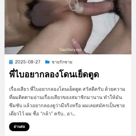
Posted
2025-08-27
ชายรักชาย
on
พี่ไบอยากลองโดนเย็ดตูด
on
by
Leave a comment
GayStory
เรื่องเสียว พี่ไบอยากลองโดนเย็ดตูด สวัสดีครับ ด้วยความ
พี่
ที่ผมติดตามอ่านเรื่องเสียวของสมาชิกมานาน ทำให้มัน
ไบ
ซึมซับ แล้วอยากลองดูว่ามีจริงหรือ ผมเลยสมัครเป็นชาย
อยาก
ลอง
เดี่ยวไว้ ผม ชื่อ “กล้า” ครับ.. อา…
โดน
เย็ด
อ่านต่อ
ตูด