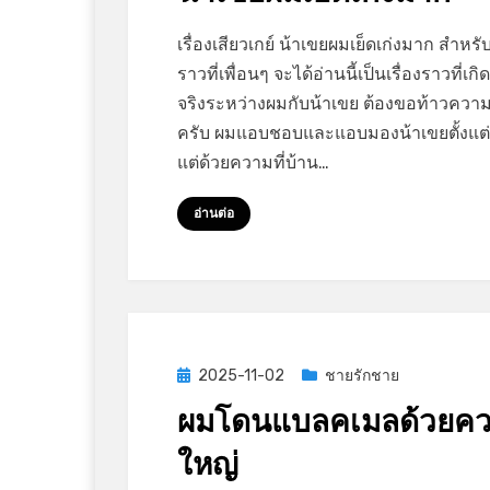
on
by
Leave a comment
GayStory
เรื่องเสียวเกย์ น้าเขยผมเย็ดเก่งมาก สำหรับ
น้า
ราวที่เพื่อนๆ จะได้อ่านนี้เป็นเรื่องราวที่เกิด
เขย
จริงระหว่างผมกับน้าเขย ต้องขอท้าวความ
ผม
ครับ ผมแอบชอบและแอบมองน้าเขยตั้งแต่
เย็ด
แต่ด้วยความที่บ้าน…
เก่ง
มาก
อ่านต่อ
Posted
2025-11-02
ชายรักชาย
on
ผมโดนแบลคเมลด้วยค
ใหญ่