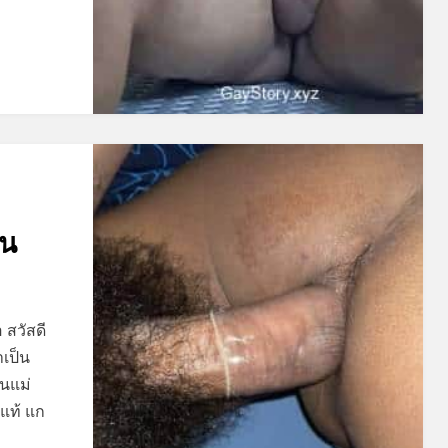
อน
 สวัสดี
าเป็น
อนแม่
แท้ แก