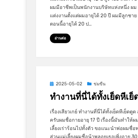
เย็ด
ผมมีอาชีพเป็นพนักงานบริษัทแห่งหนึ่ง ผม
ตูด
แต่งงานตั้งแต่ผมอายุได้ 20 ปี ผมมีลูกชาย
ลูก
ตอนนี้อายุได้ 20 ป…
เลี้ยง
อ่านต่อ
Posted
2025-05-02
ข่มขืน
on
ทำงานที่นี่ได้ทั้งเย็ดหีเย็
on
by
Leave a comment
GayStory
เรื่องเสียวเกย์ ทำงานที่นี่ได้ทั้งเย็ดหีเย็ดตูด
ทำงาน
ครับผมชื่อกายอายุ 17 ปี เรื่องนี้มันทำให้ผ
ที่
เลี้ยงเร่าร้อนไปทั้งตัว ขอแนะนำพ่อผมชื่อ
นี่
ส่วนแม่เลี้ยงผมชื่อน้าพลอยเธอเพิ่งอายุ 30