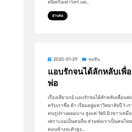
สนิทกันเท่าไหร่ แต…
หี
และ
อ่านต่อ
เย็ด
ตูด
Posted
2025-01-29
ข่มขืน
on
แอบรักจนได้ลักหลับเพื่
พ่อ
on
by
Leave a comment
GayStory
เรื่องเสียวเกย์ แอบรักจนได้ลักหลับเพื่อนพ่อ
แอบ
ครับเราชื่อ ต้า เรียนอยู่มหาวิทยาลัยปี 1 เร
รัก
คนรูปร่างผอมบาง สูงแค่ 165 ผิวขาวเหมื
จน
เพราะแม่เป็นคนจีน ส่วนพ่อเราเป็นคนไทย
ได้
ค่อนข้างจะตัวสูง…