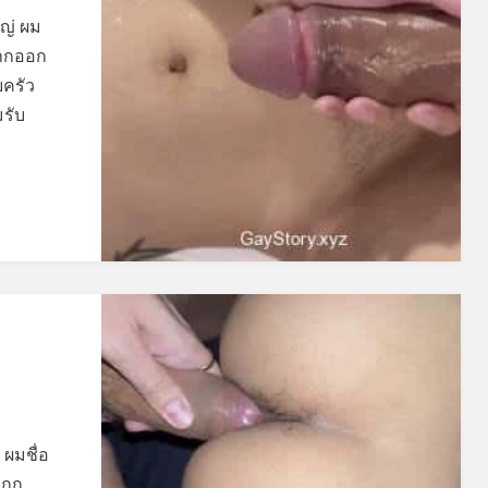
ญ่ ผม
ีมากออก
บครัว
มรับ
บ ผมชื่อ
 กก.