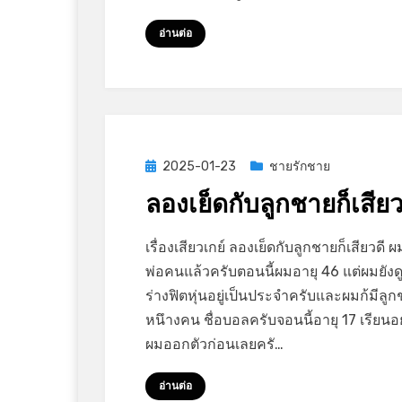
ลัก
หลับ
อ่านต่อ
เพื่อน
พ่อ
Posted
2025-01-23
ชายรักชาย
on
ลองเย็ดกับลูกชายก็เสียว
on
by
Leave a comment
GayStory
เรื่องเสียวเกย์ ลองเย็ดกับลูกชายก็เสียวดี ผ
ลอง
พ่อคนแล้วครับตอนนี้ผมอายุ 46 แต่ผมยังด
เย็ด
ร่างฟิตหุ่นอยู่เป็นประจำครับและผมก้มีลู
กับ
หนึางคน ชื่อบอลครับจอนนี้อายุ 17 เรียนอยู
ลูกชาย
ผมออกตัวก่อนเลยครั…
ก็
เสียว
อ่านต่อ
ดี