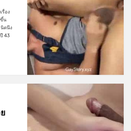
เรื่อง
ขึ้น
นิดนึง
ปี 43
วย