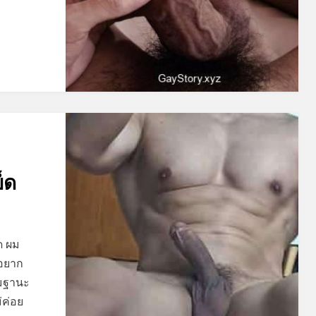
็ด
ูด ผม
ผมอยาก
มฐานะ
่ค่อย