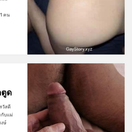
 1 คน
ดตูด
 สวัสดี
มกับแม่
พงษ์