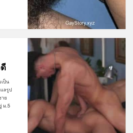
ดี
มเป็น
ูแลรูป
กชาย
่ ม.5