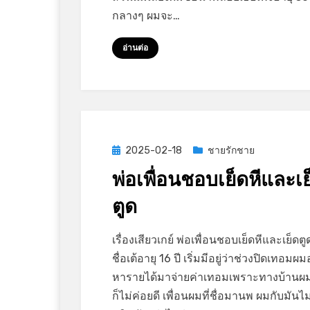
ได้
กลางๆ ผมจะ…
ทั้ง
เย็ด
อ่านต่อ
หี
เย็ด
ตูด
Posted
2025-02-18
ชายรักชาย
on
พ่อเพื่อนชอบเย็ดหีและเย
ตูด
on
by
Leave a comment
GayStory
เรื่องเสียวเกย์ พ่อเพื่อนชอบเย็ดหีและเย็ดต
พ่อ
ชื่อเต้อายุ 16 ปี เริ่มมีอยู่ว่าช่วงปิดเทอม
เพื่อน
หารายได้มาจ่ายค่าเทอมเพราะทางบ้านผ
ชอบ
ก็ไม่ค่อยดี เพื่อนผมที่ชื่อมานพ ผมกับมันไม
เย็ด