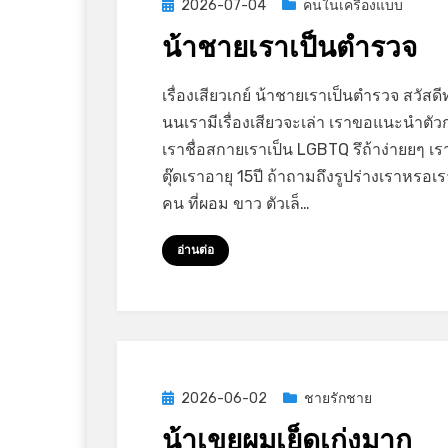
Posted
2026-07-04
คนในเครื่องแบบ
on
น้าชายเราเป็นตำรวจ
on
by
Leave a comment
GayStory
เรื่องเสียวเกย์ น้าชายเราเป็นตำรวจ สวัสด
น้า
นนเรามีเรื่องเสียวจะเล่า เราขอแนะนำตัว
ชาย
เราชื่อสกายเราเป็น LGBTQ รึถ้าง่ายยๆ เร
เรา
ตุ๊ดเราอายุ 15ปี ถ้าถามถึงรูปร่างเราหรอเร
เป็น
คน ที่ผอม ขาว ตัวเล็…
ตำรวจ
อ่านต่อ
Posted
2026-06-02
ชายรักชาย
on
น้าเขยผมเย็ดเก่งมาก