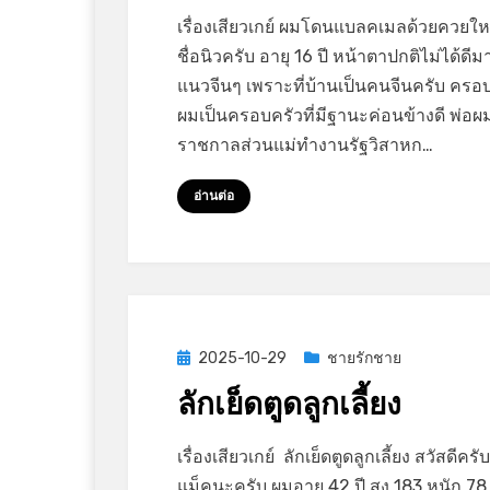
on
by
Leave a comment
GayStory
เรื่องเสียวเกย์ ผมโดนแบลคเมลด้วยควยให
ผม
ชื่อนิวครับ อายุ 16 ปี หน้าตาปกติไม่ได้ด
โดน
แนวจีนๆ เพราะที่บ้านเป็นคนจีนครับ ครอ
แบ
ผมเป็นครอบครัวที่มีฐานะค่อนข้างดี พ่อผ
ลค
ราชกาลส่วนแม่ทำงานรัฐวิสาหก…
เมล
ด้วย
อ่านต่อ
ควย
ใหญ่
Posted
2025-10-29
ชายรักชาย
on
ลักเย็ดตูดลูกเลี้ยง
on
by
Leave a comment
GayStory
เรื่องเสียวเกย์ ลักเย็ดตูดลูกเลี้ยง สวัสดีครั
ลัก
แม็คนะครับ ผมอายุ 42 ปี สูง 183 หนัก 78